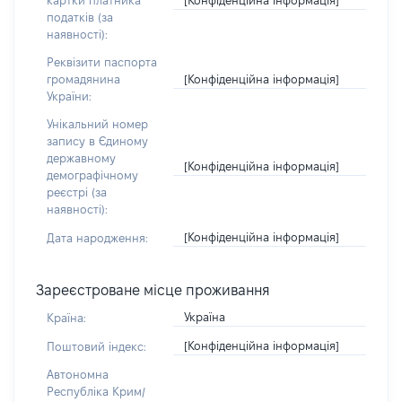
картки платника
податків (за
наявності):
Реквізити паспорта
[Конфіденційна інформація]
громадянина
України:
Унікальний номер
запису в Єдиному
державному
[Конфіденційна інформація]
демографічному
реєстрі (за
наявності):
[Конфіденційна інформація]
Дата народження:
Зареєстроване місце проживання
Україна
Країна:
[Конфіденційна інформація]
Поштовий індекс:
Автономна
Республіка Крим/