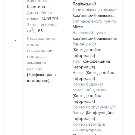
Вид об'єкта:
Подільський
Квартира
Територіальна громада:
Дата набуття
Кам’янець-Подільська
права:
14.03.2011
Тип населеного пункту:
Загальна площа
Місто
2
(м
):
63
Населений пункт:
Реєстраційний
Кам’янець-Подільський
[Не 
1
Район у місті:
номер
[Конфіденційна
(кадастровий
інформація]
номер для
Тип:
[Конфіденційна
земельної
інформація]
ділянки):
Назва:
[Конфіденційна
[Конфіденційна
інформація]
інформація]
Номер будинку/
земельної ділянки:
[Конфіденційна
інформація]
Номер корпусу/секції/
блоку:
[Конфіденційна
інформація]
Номер квартири/
кімнати/гаражу: