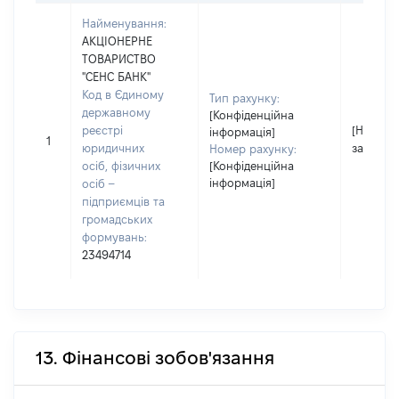
Найменування:
АКЦІОНЕРНЕ
ТОВАРИСТВО
"СЕНС БАНК"
Код в Єдиному
Тип рахунку:
державному
[Конфіденційна
реєстрі
[Не
інформація]
1
юридичних
застосо
Номер рахунку:
осіб, фізичних
[Конфіденційна
інформація]
осіб –
підприємців та
громадських
формувань:
23494714
13. Фінансові зобов'язання