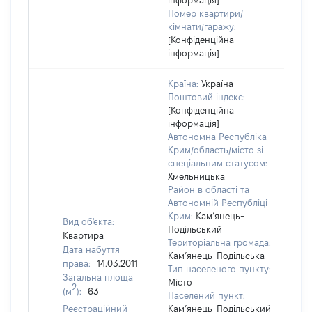
інформація]
Номер квартири/
кімнати/гаражу:
[Конфіденційна
інформація]
Країна:
Україна
Поштовий індекс:
[Конфіденційна
інформація]
Автономна Республіка
Крим/область/місто зі
спеціальним статусом:
Хмельницька
Район в області та
Автономній Республіці
Крим:
Кам’янець-
Вид об'єкта:
Подільський
Квартира
Територіальна громада:
Дата набуття
Кам’янець-Подільська
права:
14.03.2011
Тип населеного пункту:
Загальна площа
Місто
2
(м
):
63
Населений пункт:
Реєстраційний
Кам’янець-Подільський