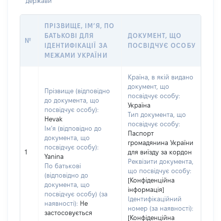
держави
ПРІЗВИЩЕ, ІМ’Я, ПО
БАТЬКОВІ ДЛЯ
ДОКУМЕНТ, ЩО
№
ІДЕНТИФІКАЦІЇ ЗА
ПОСВІДЧУЄ ОСОБУ
МЕЖАМИ УКРАЇНИ
Країна, в якій видано
документ, що
Прізвище (відповідно
посвідчує особу:
до документа, що
Україна
посвідчує особу):
Тип документа, що
Hevak
посвідчує особу:
Ім’я (відповідно до
Паспорт
документа, що
громадянина України
посвідчує особу):
1
для виїзду за кордон
Yanina
Реквізити документа,
По батькові
що посвідчує особу:
(відповідно до
[Конфіденційна
документа, що
інформація]
посвідчує особу) (за
Ідентифікаційний
наявності):
Не
номер (за наявності):
застосовується
[Конфіденційна