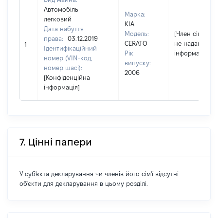
Автомобіль
Марка:
легковий
KIA
Дата набуття
Модель:
[Член сім'ї
права:
03.12.2019
CERATO
не надав
1
Ідентифікаційний
Рік
інформацію]
номер (VIN-код,
випуску:
номер шасі):
2006
[Конфіденційна
інформація]
7. Цінні папери
У суб'єкта декларування чи членів його сім'ї відсутні
об'єкти для декларування в цьому розділі.