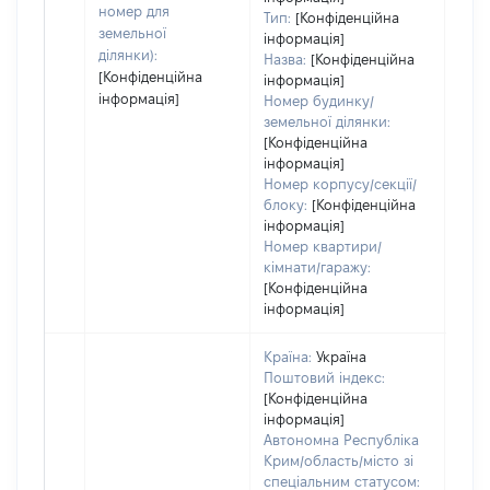
номер для
Тип:
[Конфіденційна
пра
земельної
інформація]
ділянки):
Назва:
[Конфіденційна
[Конфіденційна
інформація]
інформація]
Номер будинку/
земельної ділянки:
[Конфіденційна
інформація]
Номер корпусу/секції/
блоку:
[Конфіденційна
інформація]
Номер квартири/
кімнати/гаражу:
[Конфіденційна
інформація]
Країна:
Україна
Поштовий індекс:
[Конфіденційна
інформація]
Автономна Республіка
Крим/область/місто зі
спеціальним статусом: