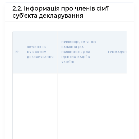
2.2. Інформація про членів сім'ї
суб'єкта декларування
ПРІЗВИЩЕ, ІМʼЯ, ПО
ЗВʼЯЗОК ІЗ
БАТЬКОВІ (ЗА
№
СУБʼЄКТОМ
НАЯВНОСТІ) ДЛЯ
ГРОМАДЯНСТВО
ДЕКЛАРУВАННЯ
ІДЕНТИФІКАЦІЇ В
УКРАЇНІ