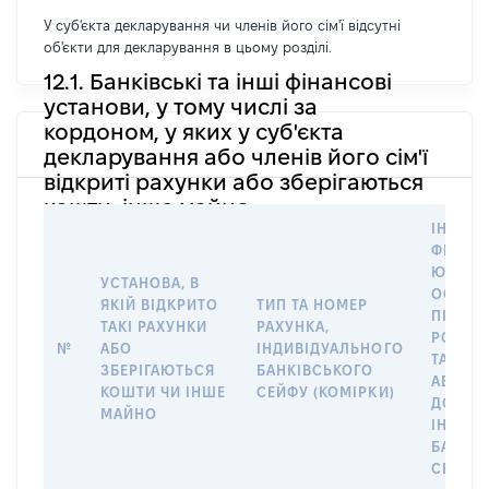
У суб'єкта декларування чи членів його сім'ї відсутні
об'єкти для декларування в цьому розділі.
12.1. Банківські та інші фінансові
установи, у тому числі за
кордоном, у яких у суб'єкта
декларування або членів його сім'ї
відкриті рахунки або зберігаються
кошти, інше майно
ІНФОР
ФІЗИЧН
ЮРИДИ
УСТАНОВА, В
ОСОБУ,
ЯКІЙ ВІДКРИТО
ТИП ТА НОМЕР
ПРАВО
ТАКІ РАХУНКИ
РАХУНКА,
РОЗПО
№
АБО
ІНДИВІДУАЛЬНОГО
ТАКИМ
ЗБЕРІГАЮТЬСЯ
БАНКІВСЬКОГО
АБО М
КОШТИ ЧИ ІНШЕ
СЕЙФУ (КОМІРКИ)
ДО
МАЙНО
ІНДИВ
БАНКІ
СЕЙФУ 