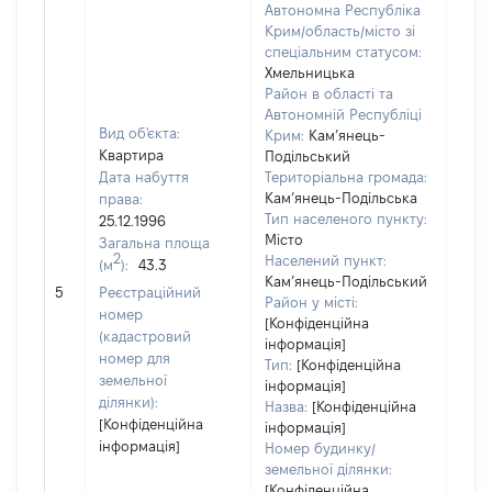
Автономна Республіка
Крим/область/місто зі
спеціальним статусом:
Хмельницька
Район в області та
Автономній Республіці
Вид об'єкта:
Крим:
Кам’янець-
Квартира
Подільський
Дата набуття
Територіальна громада:
Кам’янець-Подільська
права:
Тип населеного пункту:
25.12.1996
Місто
Загальна площа
2
Населений пункт:
(м
):
43.3
Кам’янець-Подільський
[Не 
5
Реєстраційний
Район у місті:
номер
[Конфіденційна
(кадастровий
інформація]
номер для
Тип:
[Конфіденційна
земельної
інформація]
ділянки):
Назва:
[Конфіденційна
[Конфіденційна
інформація]
інформація]
Номер будинку/
земельної ділянки:
[Конфіденційна