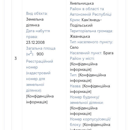
Хмельницька
Район в області та
Вид об'єкта:
Автономній Республіці
Земельна
Крим:
Кам’янець-
ділянка
Подільський
Дата набуття
Територіальна громада:
Жванецька
права:
Тип населеного пункту:
23.12.2008
Село
Загальна площа
2
Населений пункт:
Брага
(м
):
900
[Не 
3
Район у місті:
Реєстраційний
[Конфіденційна
номер
інформація]
(кадастровий
Тип:
[Конфіденційна
номер для
інформація]
земельної
Назва:
[Конфіденційна
ділянки):
інформація]
[Конфіденційна
Номер будинку/
інформація]
земельної ділянки:
[Конфіденційна
інформація]
Номер корпусу/секції/
блоку:
[Конфіденційна