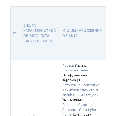
ВАР
ДАТ
НАБ
ВИД ТА
ПРА
ХАРАКТЕРИСТИКА
МІСЦЕЗНАХОДЖЕННЯ
№
ЗА
ОБʼЄКТА, ДАТА
ОБʼЄКТА
ОС
НАБУТТЯ ПРАВА
ГР
ОЦІ
ГРН
Країна:
Україна
Поштовий індекс:
[Конфіденційна
інформація]
Автономна Республіка
Крим/область/місто зі
спеціальним статусом:
Хмельницька
Район в області та
Автономній Республіці
Крим:
Кам’янець-