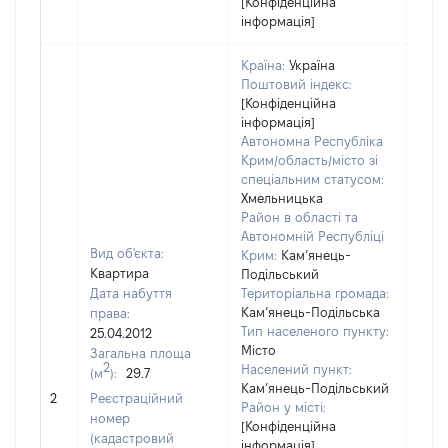
[Конфіденційна
інформація]
Країна:
Україна
Поштовий індекс:
[Конфіденційна
інформація]
Автономна Республіка
Крим/область/місто зі
спеціальним статусом:
Хмельницька
Район в області та
Автономній Республіці
Вид об'єкта:
Крим:
Кам’янець-
Квартира
Подільський
Дата набуття
Територіальна громада:
Кам’янець-Подільська
права:
435
Тип населеного пункту:
25.04.2012
Тип
Місто
Загальна площа
варт
2
Населений пункт:
(м
):
29.7
обʼє
Кам’янець-Подільський
2
Реєстраційний
варт
Район у місті:
номер
дату
[Конфіденційна
(кадастровий
інформація]
набу