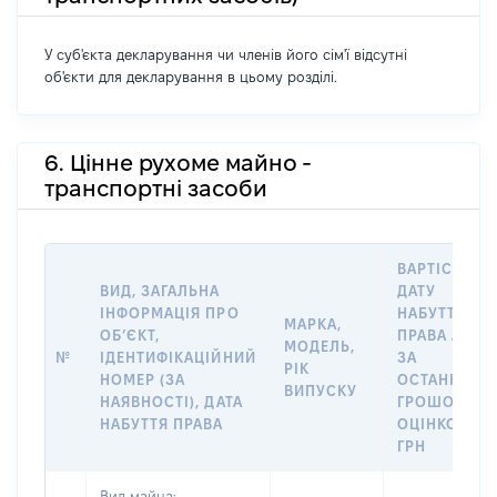
У суб'єкта декларування чи членів його сім'ї відсутні
об'єкти для декларування в цьому розділі.
6. Цінне рухоме майно -
транспортні засоби
ВАРТІСТЬ Н
ВИД, ЗАГАЛЬНА
ДАТУ
ІНФОРМАЦІЯ ПРО
НАБУТТЯ
МАРКА,
ОБʼЄКТ,
ПРАВА АБО
МОДЕЛЬ,
№
ІДЕНТИФІКАЦІЙНИЙ
ЗА
РІК
НОМЕР (ЗА
ОСТАННЬО
ВИПУСКУ
НАЯВНОСТІ), ДАТА
ГРОШОВОЮ
НАБУТТЯ ПРАВА
ОЦІНКОЮ,
ГРН
Вид майна: