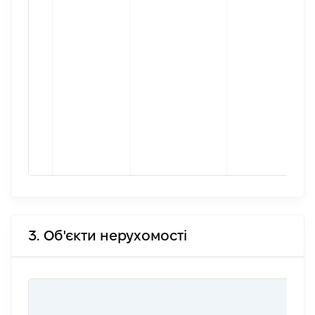
3. Об'єкти нерухомості
ВАР
ДАТ