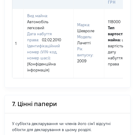
ГРН
Вид майна:
Автомобіль
118000
Марка:
легковий
Тип
Шевроле
Дата набуття
вартості
Модель:
права:
02.02.2010
майна:
це
Лачетті
1
Ідентифікаційний
вартість на
Рік
номер (VIN-код,
дату
випуску:
номер шасі):
набуття
2009
[Конфіденційна
права
інформація]
7. Цінні папери
У суб'єкта декларування чи членів його сім'ї відсутні
об'єкти для декларування в цьому розділі.