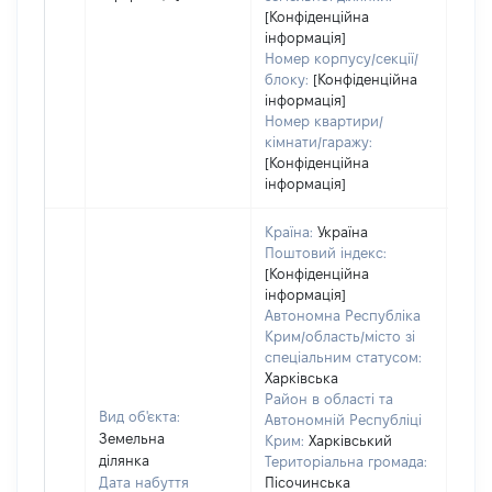
[Конфіденційна
інформація]
Номер корпусу/секції/
блоку:
[Конфіденційна
інформація]
Номер квартири/
кімнати/гаражу:
[Конфіденційна
інформація]
Країна:
Україна
Поштовий індекс:
[Конфіденційна
інформація]
Автономна Республіка
Крим/область/місто зі
спеціальним статусом:
Харківська
Район в області та
Вид об'єкта:
Автономній Республіці
Земельна
Крим:
Харківський
ділянка
Територіальна громада:
Дата набуття
Пісочинська