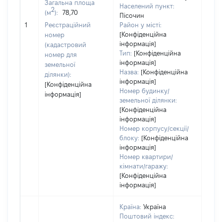
Загальна площа
Населений пункт:
2
(м
):
78,70
Пісочин
[Не 
1
Реєстраційний
Район у місті:
[Конфіденційна
номер
інформація]
(кадастровий
Тип:
[Конфіденційна
номер для
інформація]
земельної
Назва:
[Конфіденційна
ділянки):
інформація]
[Конфіденційна
Номер будинку/
інформація]
земельної ділянки:
[Конфіденційна
інформація]
Номер корпусу/секції/
блоку:
[Конфіденційна
інформація]
Номер квартири/
кімнати/гаражу:
[Конфіденційна
інформація]
Країна:
Україна
Поштовий індекс: