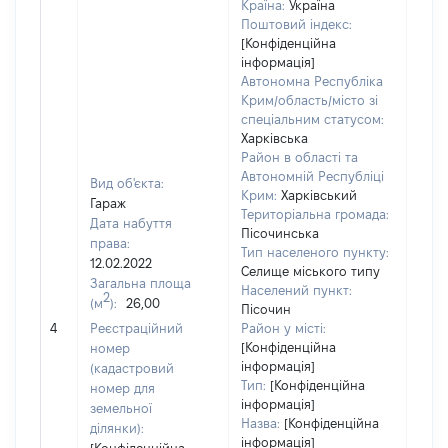
Країна:
Україна
Поштовий індекс:
[Конфіденційна
інформація]
Автономна Республіка
Крим/область/місто зі
спеціальним статусом:
Харківська
Район в області та
Автономній Республіці
Вид об'єкта:
Крим:
Харківський
Гараж
Територіальна громада:
Дата набуття
Пісочинська
права:
Тип населеного пункту:
7740
12.02.2022
Селище міського типу
Тип
Загальна площа
Населений пункт:
варт
2
(м
):
26,00
Пісочин
обʼє
4
Реєстраційний
Район у місті:
варт
[Конфіденційна
номер
дату
інформація]
(кадастровий
набу
Тип:
[Конфіденційна
номер для
пра
інформація]
земельної
Назва:
[Конфіденційна
ділянки):
інформація]