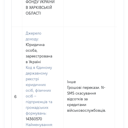
ФОНДУ УКРАЇНИ
В ХАРКІВСЬКІЙ
ОБЛАСТІ
Джерело
доходу:
Юридична
особа,
зареєстрована
в Україні
Код в Єдиному
державному
реєстрі
Інше
юридичних
Грошові перекази. N-
осіб, фізичних
SMS скасування
осіб –
11250
6
відсотків за
підприємців та
кредитами
громадських
військовослужбовців.
формувань:
14360570
Найменування: