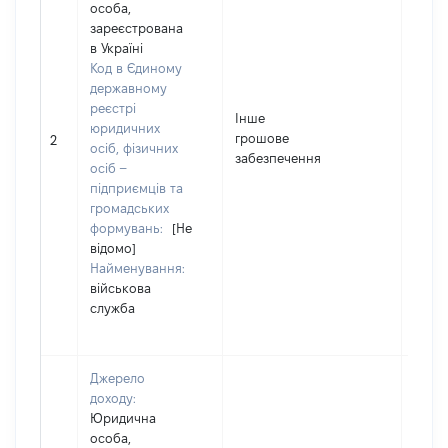
особа,
зареєстрована
в Україні
Код в Єдиному
державному
реєстрі
Інше
юридичних
грошове
4358
2
осіб, фізичних
забезпечення
осіб –
підприємців та
громадських
формувань:
[Не
відомо]
Найменування:
військова
служба
Джерело
доходу:
Юридична
особа,