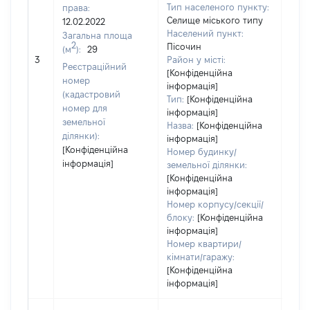
Тип населеного пункту:
права:
1850
Селище міського типу
12.02.2022
Тип
Населений пункт:
Загальна площа
варт
2
Пісочин
(м
):
29
обʼє
3
Район у місті:
варт
Реєстраційний
[Конфіденційна
дату
номер
інформація]
набу
(кадастровий
Тип:
[Конфіденційна
пра
номер для
інформація]
земельної
Назва:
[Конфіденційна
ділянки):
інформація]
[Конфіденційна
Номер будинку/
інформація]
земельної ділянки:
[Конфіденційна
інформація]
Номер корпусу/секції/
блоку:
[Конфіденційна
інформація]
Номер квартири/
кімнати/гаражу:
[Конфіденційна
інформація]