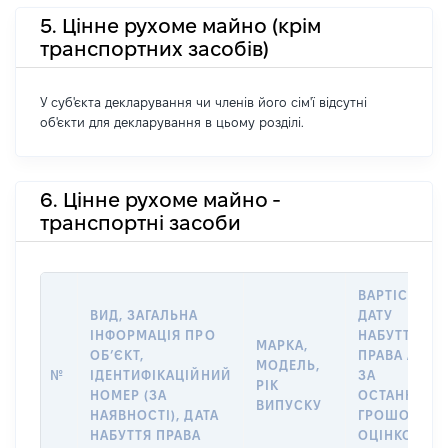
5. Цінне рухоме майно (крім
транспортних засобів)
У суб'єкта декларування чи членів його сім'ї відсутні
об'єкти для декларування в цьому розділі.
6. Цінне рухоме майно -
транспортні засоби
ВАРТІСТЬ Н
ВИД, ЗАГАЛЬНА
ДАТУ
ІНФОРМАЦІЯ ПРО
НАБУТТЯ
МАРКА,
ОБʼЄКТ,
ПРАВА АБО
МОДЕЛЬ,
№
ІДЕНТИФІКАЦІЙНИЙ
ЗА
РІК
НОМЕР (ЗА
ОСТАННЬО
ВИПУСКУ
НАЯВНОСТІ), ДАТА
ГРОШОВОЮ
НАБУТТЯ ПРАВА
ОЦІНКОЮ,