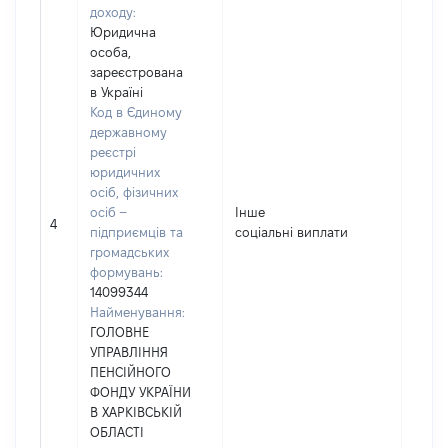
доходу:
Юридична
особа,
зареєстрована
в Україні
Код в Єдиному
державному
реєстрі
юридичних
осіб, фізичних
осіб –
Інше
4523
4
підприємців та
соціальні виплати
громадських
формувань:
14099344
Найменування:
ГОЛОВНЕ
УПРАВЛІННЯ
ПЕНСІЙНОГО
ФОНДУ УКРАЇНИ
В ХАРКІВСЬКІЙ
ОБЛАСТІ