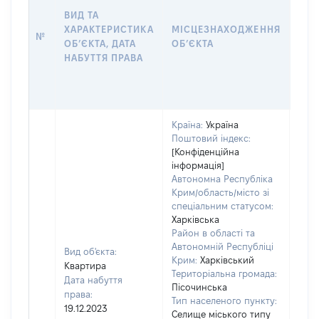
НАБ
ВИД ТА
ПРА
ХАРАКТЕРИСТИКА
МІСЦЕЗНАХОДЖЕННЯ
№
ЗА
ОБʼЄКТА, ДАТА
ОБʼЄКТА
ОС
НАБУТТЯ ПРАВА
ГР
ОЦІ
ГРН
Країна:
Україна
Поштовий індекс:
[Конфіденційна
інформація]
Автономна Республіка
Крим/область/місто зі
спеціальним статусом:
Харківська
Район в області та
Автономній Республіці
Вид об'єкта:
Крим:
Харківський
Квартира
Територіальна громада:
Дата набуття
Пісочинська
права:
Тип населеного пункту:
19.12.2023
Селище міського типу