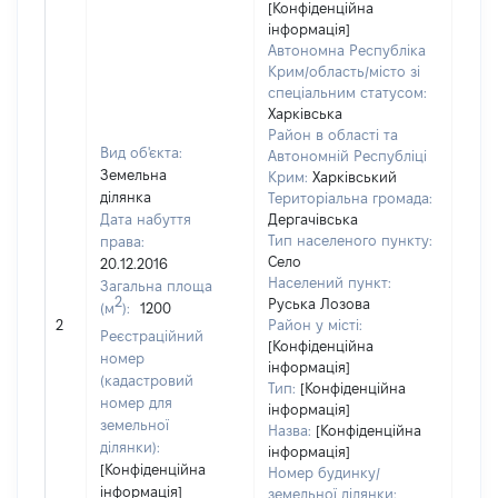
[Конфіденційна
інформація]
Автономна Республіка
Крим/область/місто зі
спеціальним статусом:
Харківська
Район в області та
Вид об'єкта:
Автономній Республіці
Земельна
Крим:
Харківський
ділянка
Територіальна громада:
Дата набуття
Дергачівська
Тип населеного пункту:
права:
Село
20.12.2016
Населений пункт:
Загальна площа
2
Руська Лозова
(м
):
1200
[Не 
2
Район у місті:
Реєстраційний
[Конфіденційна
номер
інформація]
(кадастровий
Тип:
[Конфіденційна
номер для
інформація]
земельної
Назва:
[Конфіденційна
ділянки):
інформація]
[Конфіденційна
Номер будинку/
інформація]
земельної ділянки: