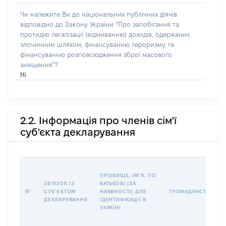
Чи належите Ви до національних публічних діячів
відповідно до Закону України “Про запобігання та
протидію легалізації (відмиванню) доходів, одержаних
злочинним шляхом, фінансуванню тероризму та
фінансуванню розповсюдження зброї масового
знищення”?
Ні
2.2. Інформація про членів сім'ї
суб'єкта декларування
ПРІЗВИЩЕ, ІМʼЯ, ПО
ЗВʼЯЗОК ІЗ
БАТЬКОВІ (ЗА
№
СУБʼЄКТОМ
НАЯВНОСТІ) ДЛЯ
ГРОМАДЯНСТВО
ДЕКЛАРУВАННЯ
ІДЕНТИФІКАЦІЇ В
УКРАЇНІ