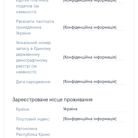
картки платника
податків (за
наявності):
Реквізити паспорта
[Конфіденційна інформація]
громадянина
України:
Унікальний номер
запису в Єдиному
державному
[Конфіденційна інформація]
демографічному
реєстрі (за
наявності):
[Конфіденційна інформація]
Дата народження:
Зареєстроване місце проживання
Україна
Країна:
[Конфіденційна інформація]
Поштовий індекс:
Автономна
Республіка Крим/