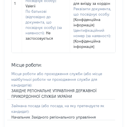
посвідчує особу):
1
для виїзду за кордон
Valerii
Реквізити документа,
По батькові
що посвідчує особу:
(відповідно до
[Конфіденційна
документа, що
інформація]
посвідчує особу) (за
Ідентифікаційний
наявності):
Не
номер (за наявності):
застосовується
[Конфіденційна
інформація]
Місце роботи:
Місце роботи або проходження служби
(або місце
майбутньої роботи чи проходження служби для
кандидатів)
:
ЗАХІДНЕ РЕГІОНАЛЬНЕ УПРАВЛІННЯ ДЕРЖАВНОЇ
ПРИКОРДОННОЇ СЛУЖБИ УКРАЇНИ
Займана посада
(або посада, на яку претендуєте як
кандидат)
:
Начальник Західного регіонального управління