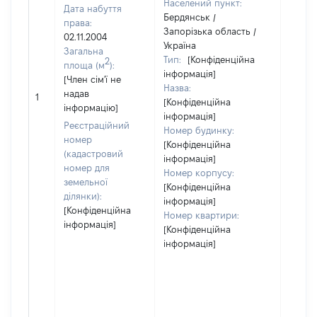
Населений пункт:
Дата набуття
Бердянськ /
права:
Запорізька область /
02.11.2004
Україна
Загальна
Тип:
[Конфіденційна
2
площа (м
):
інформація]
[Член сім'ї не
[Член 
Назва:
надав
не на
1
[Конфіденційна
інформацію]
інфор
інформація]
Реєстраційний
Номер будинку:
номер
[Конфіденційна
(кадастровий
інформація]
номер для
Номер корпусу:
земельної
[Конфіденційна
ділянки):
інформація]
[Конфіденційна
Номер квартири:
інформація]
[Конфіденційна
інформація]