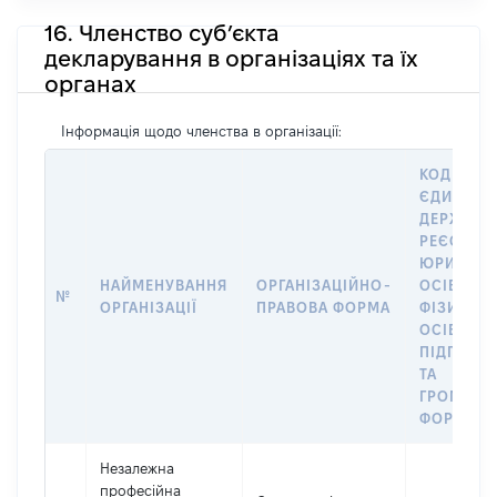
16. Членство суб’єкта
декларування в організаціях та їх
органах
Інформація щодо членства в організації:
КОД В
ЄДИНОМ
ДЕРЖАВН
РЕЄСТРІ
ЮРИДИЧ
НАЙМЕНУВАННЯ
ОРГАНІЗАЦІЙНО-
ОСІБ,
№
ОРГАНІЗАЦІЇ
ПРАВОВА ФОРМА
ФІЗИЧНИ
ОСІБ –
ПІДПРИЄ
ТА
ГРОМАДС
ФОРМУВА
Незалежна
професійна