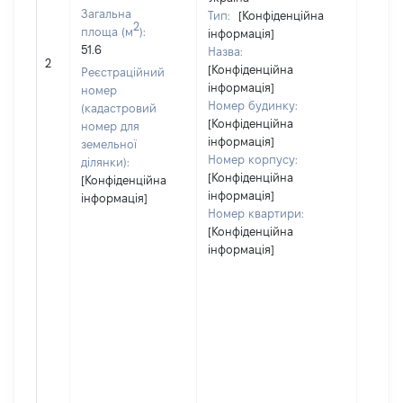
Загальна
Тип:
[Конфіденційна
2
площа (м
):
інформація]
51.6
Назва:
[Не ві
2
[Конфіденційна
Реєстраційний
інформація]
номер
Номер будинку:
(кадастровий
[Конфіденційна
номер для
інформація]
земельної
Номер корпусу:
ділянки):
[Конфіденційна
[Конфіденційна
інформація]
інформація]
Номер квартири:
[Конфіденційна
інформація]