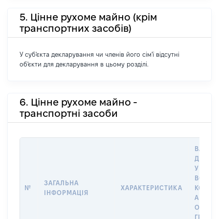
5. Цінне рухоме майно (крім
транспортних засобів)
У суб'єкта декларування чи членів його сім'ї відсутні
об'єкти для декларування в цьому розділі.
6. Цінне рухоме майно -
транспортні засоби
ВАРТІС
ДАТУ 
У ВЛАС
ВОЛОД
ЗАГАЛЬНА
№
ХАРАКТЕРИСТИКА
КОРИС
ІНФОРМАЦІЯ
АБО З
ОСТА
ГРОШ