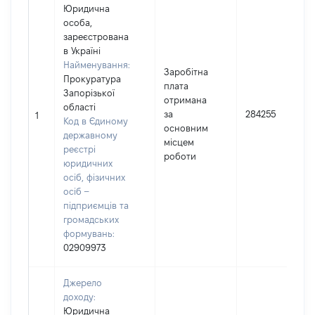
Юридична
особа,
зареєстрована
в Україні
Найменування:
Заробітна
Прокуратура
плата
Запорізької
отримана
області
за
284255
1
Код в Єдиному
основним
державному
місцем
реєстрі
роботи
юридичних
осіб, фізичних
осіб –
підприємців та
громадських
формувань:
02909973
Джерело
доходу:
Юридична