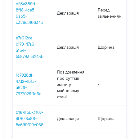
d53a889d-
01
8f18-4ce5-
Перед
Декларація
-
9ab5-
звільненням
23
c326e516634e
e7a012ce-
c179-47a6-
Декларація
Щорічна
2
a1b4-
558793c3243b
Повідомлення
1c7928df-
про суттєві
47d2-4b1a-
зміни y
-
2
a626-
майновому
7672029f1d6d
стані
0167ff5b-3107-
4f76-8a88-
Декларація
Щорічна
20
5a699f09e066