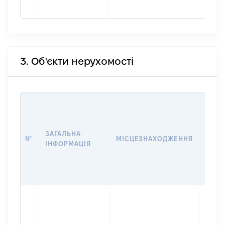
3. Об'єкти нерухомості
ВАРТ
ДАТУ
НАБУ
ЗАГАЛЬНА
ПРАВ
№
МІСЦЕЗНАХОДЖЕННЯ
ІНФОРМАЦІЯ
ЗА
ОСТ
ГРО
ОЦІ