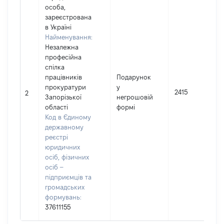
особа,
зареєстрована
в Україні
Найменування:
Незалежна
професійна
спілка
працівників
Подарунок
прокуратури
у
2415
2
Запорізької
негрошовій
області
формі
Код в Єдиному
державному
реєстрі
юридичних
осіб, фізичних
осіб –
підприємців та
громадських
формувань:
37611155