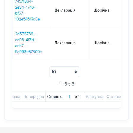
74571864-
2e94-4746-
Декларація
Щорічна
2
bf37-
102e54547d6e
2d336789-
ee08-4f3d-
Декларація
Щорічна
2
aeb7-
5a993c67300c
1 - 6 з 6
Перша
Попередня
Сторінка
з
1
Наступна
Остання