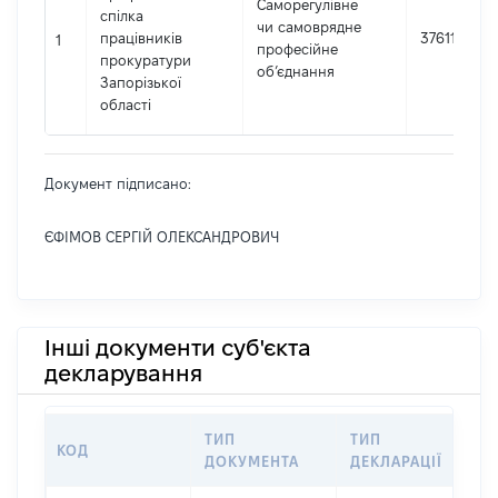
Саморегулівне
спілка
чи самоврядне
працівників
37611155
1
професійне
прокуратури
об’єднання
Запорізької
області
Документ підписано:
ЄФІМОВ СЕРГІЙ ОЛЕКСАНДРОВИЧ
Інші документи суб'єкта
декларування
ТИП
ТИП
КОД
П
ДОКУМЕНТА
ДЕКЛАРАЦІЇ