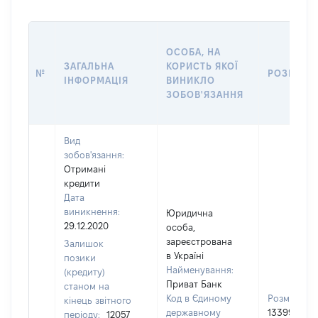
ОСОБА, НА
ЗАГАЛЬНА
КОРИСТЬ ЯКОЇ
№
РОЗМІР
ІНФОРМАЦІЯ
ВИНИКЛО
ЗОБОВ'ЯЗАННЯ
Вид
зобов'язання:
Отримані
кредити
Дата
виникнення:
Юридична
29.12.2020
особа,
зареєстрована
Залишок
в Україні
позики
Найменування:
(кредиту)
Приват Банк
станом на
Код в Єдиному
Розмір:
кінець звітного
державному
13399
періоду:
12057