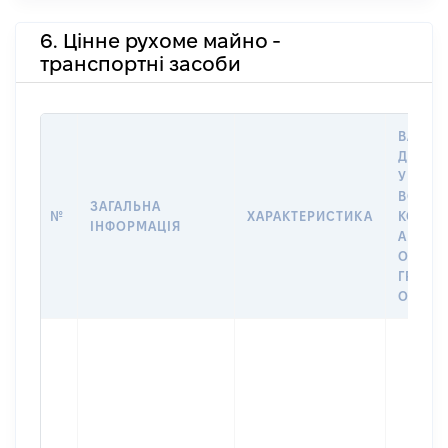
6. Цінне рухоме майно -
транспортні засоби
ВАРТІС
ДАТУ 
У ВЛАС
ВОЛОД
ЗАГАЛЬНА
№
ХАРАКТЕРИСТИКА
КОРИС
ІНФОРМАЦІЯ
АБО З
ОСТА
ГРОШ
ОЦІНК