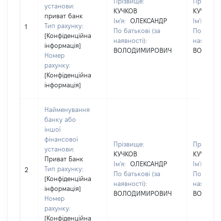
Прізвище:
Прізвище
установи:
КУЧКОВ
КУЧКОВ
приват банк
Ім'я:
ОЛЕКСАНДР
Ім'я:
ОЛ
Тип рахунку:
1
По батькові (за
По батько
[Конфіденційна
наявності):
наявності
інформація]
ВОЛОДИМИРОВИЧ
ВОЛОДИ
Номер
рахунку:
[Конфіденційна
інформація]
Найменування
банку або
іншої
фінансової
Прізвище:
Прізвище
установи:
КУЧКОВ
КУЧКОВ
Приват Банк
Ім'я:
ОЛЕКСАНДР
Ім'я:
ОЛ
Тип рахунку:
2
По батькові (за
По батько
[Конфіденційна
наявності):
наявності
інформація]
ВОЛОДИМИРОВИЧ
ВОЛОДИ
Номер
рахунку:
[Конфіденційна