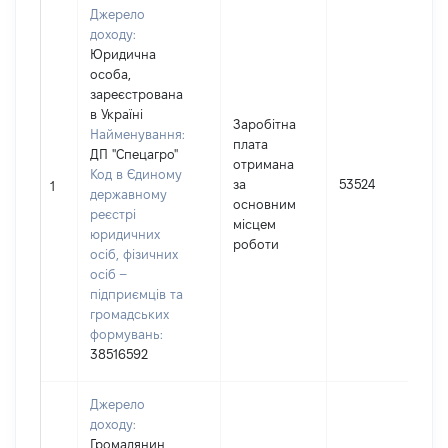
Джерело
доходу:
Юридична
особа,
зареєстрована
в Україні
Заробітна
Найменування:
плата
ДП "Спецагро"
отримана
Код в Єдиному
за
53524
1
державному
основним
реєстрі
місцем
юридичних
роботи
осіб, фізичних
осіб –
підприємців та
громадських
формувань:
38516592
Джерело
доходу:
Громадянин