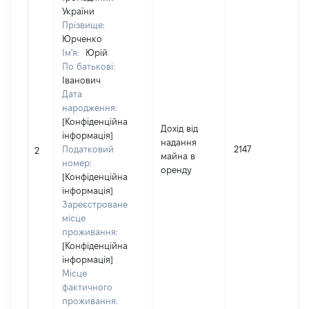
України
Прізвище:
Юрченко
Ім'я:
Юрій
По батькові:
Іванович
Дата
народження:
[Конфіденційна
Дохід від
інформація]
надання
Податковий
2147
2
майна в
номер:
оренду
[Конфіденційна
інформація]
Зареєстроване
місце
проживання:
[Конфіденційна
інформація]
Місце
фактичного
проживання: