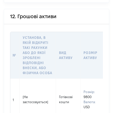
12. Грошові активи
УСТАНОВА, В
ЯКІЙ ВІДКРИТІ
ТАКІ РАХУНКИ
ІН
АБО ДО ЯКОЇ
ВИД
РОЗМІР
№
ЩО
ЗРОБЛЕНІ
АКТИВУ
АКТИВУ
ОБ
ВІДПОВІДНІ
ВНЕСКИ, АБО
ФІЗИЧНА ОСОБА
Вла
Прі
Розмір:
КУ
[Не
Готівкові
9800
Ім'
1
застосовується]
кошти
Валюта:
По 
USD
ная