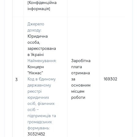
[Конфіденційна
інформація]
Джерело
доходу:
Юридична
особа,
зареєстрована
в Україні
Найменування:
Заробітна
Концерн
плата
"Нікмас"
отримана
Код в Єдиному
за
169302
3
державному
основним
реєстрі
місцем
юридичних
роботи
осіб, фізичних
осіб –
підприємців та
громадських
формувань:
30321452