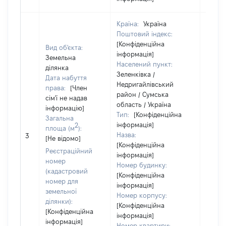
Країна:
Україна
Поштовий індекс:
[Конфіденційна
Вид об'єкта:
інформація]
Земельна
Населений пункт:
ділянка
Зеленківка /
Дата набуття
Недригайлівський
права:
[Член
район / Сумська
сім'ї не надав
область / Україна
інформацію]
Тип:
[Конфіденційна
Загальна
інформація]
2
площа (м
):
Назва:
[Не ві
3
[Не відомо]
[Конфіденційна
Реєстраційний
інформація]
номер
Номер будинку:
(кадастровий
[Конфіденційна
номер для
інформація]
земельної
Номер корпусу:
ділянки):
[Конфіденційна
[Конфіденційна
інформація]
інформація]
Номер квартири: