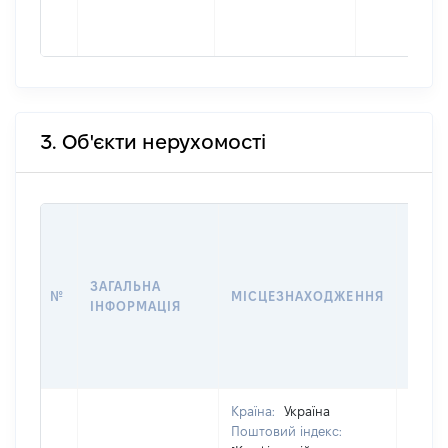
3. Об'єкти нерухомості
ВАРТ
ДАТУ
НАБУ
ЗАГАЛЬНА
ПРАВ
№
МІСЦЕЗНАХОДЖЕННЯ
ІНФОРМАЦІЯ
ЗА
ОСТ
ГРО
ОЦІ
Країна:
Україна
Поштовий індекс: