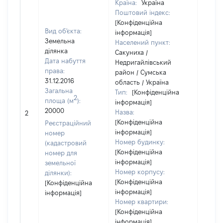
Країна:
Україна
Поштовий індекс:
[Конфіденційна
Вид об'єкта:
інформація]
Земельна
Населений пункт:
ділянка
Сакуниха /
Дата набуття
Недригайлівський
права:
район / Сумська
31.12.2016
область / Україна
Загальна
Тип:
[Конфіденційна
2
площа (м
):
інформація]
20000
Назва:
[Не ві
2
[Конфіденційна
Реєстраційний
інформація]
номер
Номер будинку:
(кадастровий
[Конфіденційна
номер для
інформація]
земельної
Номер корпусу:
ділянки):
[Конфіденційна
[Конфіденційна
інформація]
інформація]
Номер квартири:
[Конфіденційна
інформація]