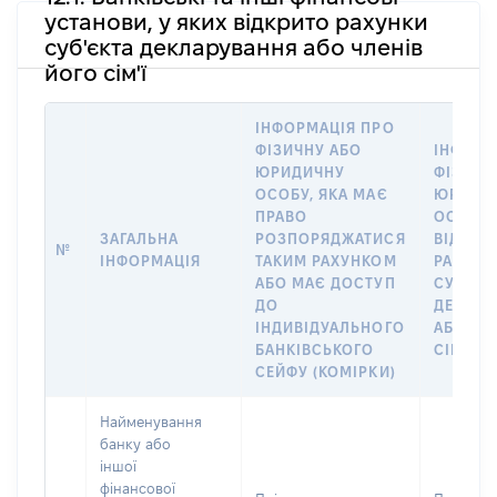
установи, у яких відкрито рахунки
суб'єкта декларування або членів
його сім'ї
ІНФОРМАЦІЯ ПРО
ФІЗИЧНУ АБО
ІНФОРМ
ЮРИДИЧНУ
ФІЗИЧН
ОСОБУ, ЯКА МАЄ
ЮРИДИ
ПРАВО
ОСОБУ,
ЗАГАЛЬНА
РОЗПОРЯДЖАТИСЯ
ВІДКРИ
№
ІНФОРМАЦІЯ
ТАКИМ РАХУНКОМ
РАХУНО
АБО МАЄ ДОСТУП
СУБ’ЄК
ДО
ДЕКЛАР
ІНДИВІДУАЛЬНОГО
АБО ЧЛ
БАНКІВСЬКОГО
СІМ’Ї
СЕЙФУ (КОМІРКИ)
Найменування
банку або
іншої
фінансової