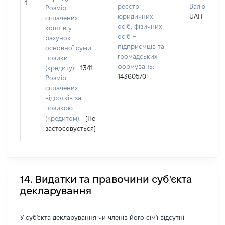
1
реєстрі
Валюта:
Розмір
юридичних
UAH
сплачених
осіб, фізичних
коштів у
осіб –
рахунок
підприємців та
основної суми
громадських
позики
формувань:
(кредиту):
1341
14360570
Розмір
сплачених
відсотків за
позикою
(кредитом):
[Не
застосовується]
14. Видатки та правочини суб'єкта
декларування
У суб'єкта декларування чи членів його сім'ї відсутні