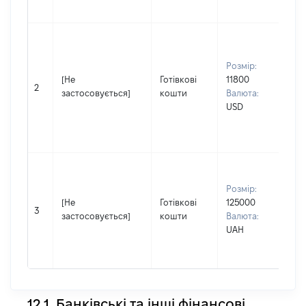
ВО
Вла
др
Розмір:
Прі
[Не
Готівкові
11800
Ку
2
застосовується]
кошти
Валюта:
Ім'
USD
По 
ная
Ми
Вла
Прі
Розмір:
КУ
[Не
Готівкові
125000
Ім'
3
застосовується]
кошти
Валюта:
По 
UAH
ная
ВО
12.1. Банківські та інші фінансові