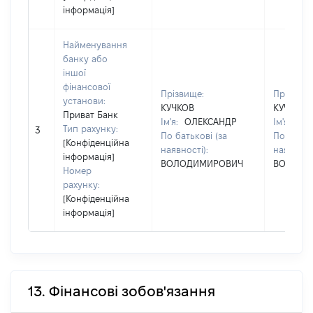
інформація]
Найменування
банку або
іншої
фінансової
Прізвище:
Прізвище
установи:
КУЧКОВ
КУЧКОВ
Приват Банк
Ім'я:
ОЛЕКСАНДР
Ім'я:
ОЛ
Тип рахунку:
3
По батькові (за
По батько
[Конфіденційна
наявності):
наявності
інформація]
ВОЛОДИМИРОВИЧ
ВОЛОДИ
Номер
рахунку:
[Конфіденційна
інформація]
13. Фінансові зобов'язання