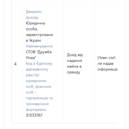
Джерело
доходу:
Юридична
особа,
зареєстрована
в Україні
Найменування:
СТОВ "Дружба
Дохід від
Нова"
[Член сім'ї
надання
Код в Єдиному
не надав
4
майна в
державному
інформацію]
оренду
реєстрі
юридичних
осіб, фізичних
осіб –
підприємців та
громадських
формувань:
31333767