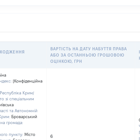
ВАРТІСТЬ НА ДАТУ НАБУТТЯ ПРАВА
АХОДЖЕННЯ
АБО ЗА ОСТАННЬОЮ ГРОШОВОЮ
ОЦІНКОЮ, ГРН
аїна
ндекс:
[Конфіденційна
Республіка Крим/
то зі спеціальним
иївська
асті та Автономній
Крим:
Броварський
на громада:
ого пункту:
Місто
6