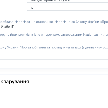
Посада державної служби
Б
 особливо відповідальне становище, відповідно до Закону України «Про
' або 'Б'
орупційних ризиків, згідно з переліком, затвердженим Національним аг
акону України “Про запобігання та протидію легалізації (відмиванню) 
декларування