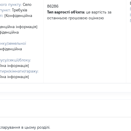
ого пункту:
Село
86286
пункт:
Требухів
Тип вартості обʼєкта:
це вартість за
і:
[Конфіденційна
останньою грошовою оцінкою
денційна інформація]
фіденційна
нку/земельної
онфіденційна
су/секції/блоку:
йна інформація]
тири/кімнати/гаражу:
йна інформація]
екларування в цьому розділі.