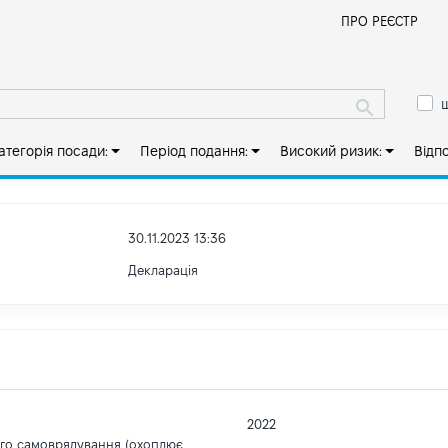
Й
ПРО РЕЄСТР
ш
атегорія посади:
Період подання:
Високий ризик:
Відп
30.11.2023 13:36
Декларація
2022
ого самоврядування (охоплює