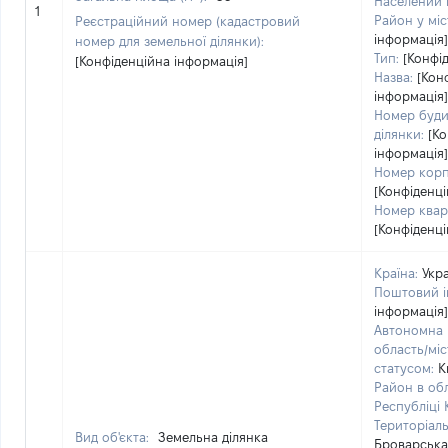
Населений 
1
Район у міст
Реєстраційний номер (кадастровий
інформація]
номер для земельної ділянки):
Тип:
[Конфі
[Конфіденційна інформація]
Назва:
[Кон
інформація]
Номер буди
ділянки:
[К
інформація]
Номер корпу
[Конфіденці
Номер квар
[Конфіденці
Країна:
Укр
Поштовий і
інформація]
Автономна 
область/міс
статусом:
К
Район в обл
Республіці 
Територіаль
Вид об'єкта:
Земельна ділянка
Броварська