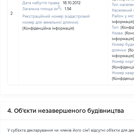
Дата набуття права:
18.10.2012
Тип населен
2
Загальна площа (м
):
1.54
Населений 
2
Район у міст
Реєстраційний номер (кадастровий
інформація]
номер для земельної ділянки):
Тип:
[Конфі
[Конфіденційна інформація]
Назва:
[Кон
інформація]
Номер буди
ділянки:
[К
інформація]
Номер корпу
[Конфіденці
Номер квар
[Конфіденці
4. Об'єкти незавершеного будівництва
У суб'єкта декларування чи членів його сім'ї відсутні об'єкти для д