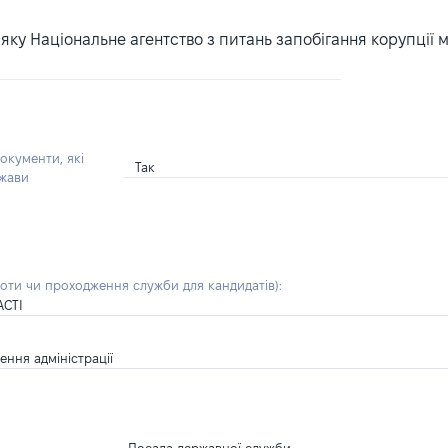
ку Національне агентство з питань запобігання корупції 
окументи, які
Так
ржави
боти чи проходження служби для кандидатів)
:
АСТІ
ння адміністрації