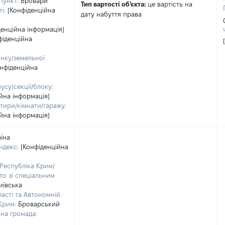
пункт:
Бровари
Тип вартості обʼєкта:
це вартість на
і:
[Конфіденційна
дату набуття права
денційна інформація]
фіденційна
нку/земельної
онфіденційна
су/секції/блоку:
йна інформація]
тири/кімнати/гаражу:
йна інформація]
аїна
ндекс:
[Конфіденційна
Республіка Крим/
то зі спеціальним
иївська
асті та Автономній
Крим:
Броварський
на громада: