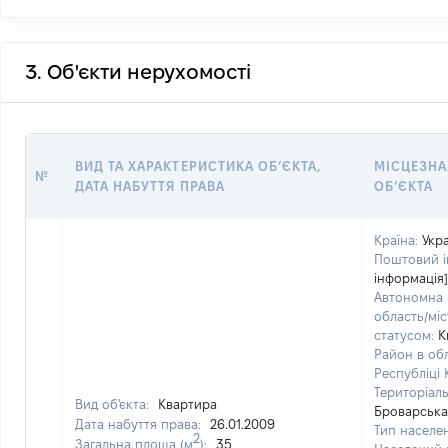
3. Об'єкти нерухомості
ВИД ТА ХАРАКТЕРИСТИКА ОБʼЄКТА,
МІСЦЕЗН
№
ДАТА НАБУТТЯ ПРАВА
ОБʼЄКТА
Країна:
Укр
Поштовий і
інформація]
Автономна 
область/міс
статусом:
К
Район в обл
Республіці 
Територіаль
Вид об'єкта:
Квартира
Броварська
Дата набуття права:
26.01.2009
Тип населен
2
Загальна площа (м
):
35