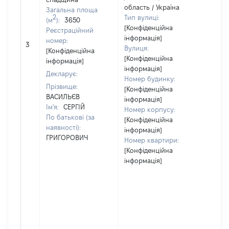
нал
область / Україна
Загальна площа
суб'
2
Тип вулиці:
(м
):
3650
дек
[Конфіденційна
Реєстраційний
чи 
інформація]
номер:
сім'
3
Вулиця:
[Конфіденційна
влас
[Конфіденційна
інформація]
відп
інформація]
Декларує:
Цив
Номер будинку:
код
Прізвище:
[Конфіденційна
Укра
ВАСИЛЬЄВ
інформація]
Ім'я:
СЕРГІЙ
Номер корпусу:
По батькові (за
[Конфіденційна
наявності):
інформація]
ГРИГОРОВИЧ
Номер квартири:
[Конфіденційна
інформація]