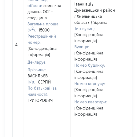
Іванківці /
об'єкта:
земельна
Дунаєвецький район
ділянка ОСГ -
Об'є
/ Хмельницька
спадщина
нал
область / Україна
Загальна площа
суб'
2
Тип вулиці:
(м
):
15000
дек
[Конфіденційна
Реєстраційний
чи 
інформація]
номер:
сім'
4
Вулиця:
[Конфіденційна
влас
[Конфіденційна
інформація]
відп
інформація]
Декларує:
Цив
Номер будинку:
код
Прізвище:
[Конфіденційна
Укра
ВАСИЛЬЄВ
інформація]
Ім'я:
СЕРГІЙ
Номер корпусу:
По батькові (за
[Конфіденційна
наявності):
інформація]
ГРИГОРОВИЧ
Номер квартири:
[Конфіденційна
інформація]