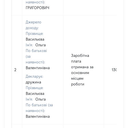
наявності):
ГРИГОРОВИЧ
Джерело
доходу:
Прізвище:
Васильєва
Ім'я:
Ольга
По батькові
Заробітна
(за
плата
наявності):
отримана за
Валентинівна
2
130425
основним
Декларує:
місцем
дружина
роботи
Прізвище:
Васильєва
Ім'я:
Ольга
По батькові (за
наявності):
Валентинівна