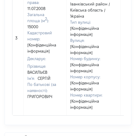
права:
Іванківський район /
11.07.2008
Київська область /
Загальна
Україна
2
площа (м
):
Тип вулиці:
15000
[Конфіденційна
Кадастровий
інформація]
[Не
3
номер:
Вулиця:
відом
[Конфіденційна
[Конфіденційна
інформація]
інформація]
Декларує:
Номер будинку:
[Конфіденційна
Прізвище:
інформація]
ВАСИЛЬЄВ
Номер корпусу:
Ім'я:
СЕРГІЙ
[Конфіденційна
По батькові (за
інформація]
наявності):
Номер квартири:
ГРИГОРОВИЧ
[Конфіденційна
інформація]