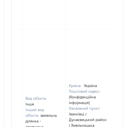
Країна:
Україна
Поштовий індекс:
[Конфіденційна
Вид об'єкта:
інформація]
Інше
Населений пункт:
Інший вид
Іванківці /
об'єкта:
земельна
Дунаєвецький район
ділянка -
Об'є
/ Хмельницька
спадщина