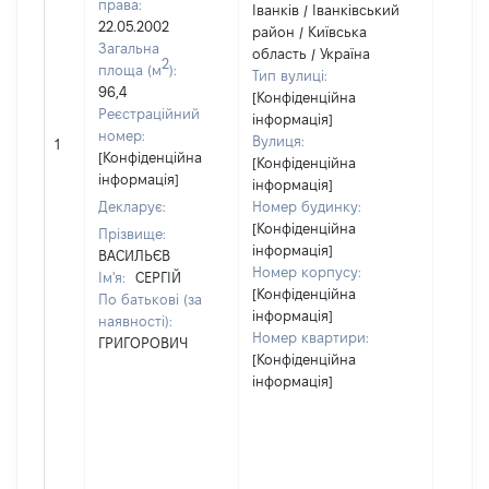
права:
Іванків / Іванківський
22.05.2002
район / Київська
Загальна
область / Україна
2
площа (м
):
Тип вулиці:
96,4
[Конфіденційна
Реєстраційний
інформація]
[Не
номер:
Вулиця:
1
відом
[Конфіденційна
[Конфіденційна
інформація]
інформація]
Декларує:
Номер будинку:
[Конфіденційна
Прізвище:
інформація]
ВАСИЛЬЄВ
Номер корпусу:
Ім'я:
СЕРГІЙ
[Конфіденційна
По батькові (за
інформація]
наявності):
Номер квартири:
ГРИГОРОВИЧ
[Конфіденційна
інформація]