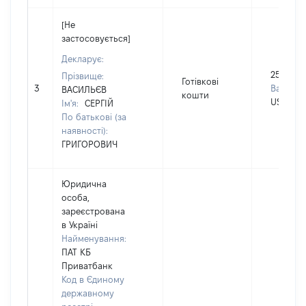
[Не
застосовується]
Декларує:
2500
Прізвище:
Готівкові
3
Валюта:
ВАСИЛЬЄВ
кошти
USD
Ім'я:
СЕРГІЙ
По батькові (за
наявності):
ГРИГОРОВИЧ
Юридична
особа,
зареєстрована
в Україні
Найменування:
ПАТ КБ
Приватбанк
Код в Єдиному
державному