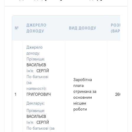
ДЖЕРЕЛО
РОЗМІР
№
ВИД ДОХОДУ
ДОХОДУ
(ВАРТІСТЬ
Джерело
доходу:
Прізвище:
ВАСИЛЬЄВ
Ім'я:
СЕРГІЙ
По батькові
Заробітна
(за
плата
наявності):
отримана за
1
ГРИГОРОВИЧ
260238
основним
Декларує:
місцем
роботи
Прізвище:
ВАСИЛЬЄВ
Ім'я:
СЕРГІЙ
По батькові (за