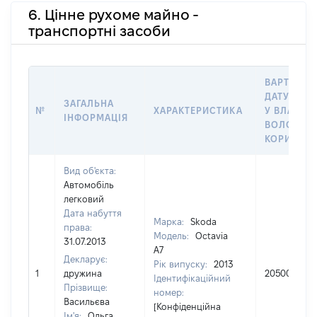
6. Цінне рухоме майно -
транспортні засоби
ВАРТІСТЬ
ДАТУ НАБ
ЗАГАЛЬНА
№
ХАРАКТЕРИСТИКА
У ВЛАСНІС
ІНФОРМАЦІЯ
ВОЛОДІНН
КОРИСТУ
Вид об'єкта:
Автомобіль
легковий
Дата набуття
Марка:
Skoda
права:
Модель:
Octavia
31.07.2013
А7
Декларує:
Рік випуску:
2013
1
дружина
205000
Ідентифікаційний
Прізвище:
номер:
Васильєва
[Конфіденційна
Ім'я:
Ольга