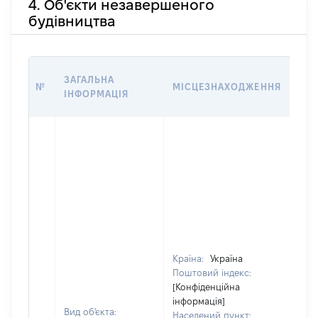
4. Об'єкти незавершеного
будівництва
ЗВ'
ЗАГАЛЬНА
№
МІСЦЕЗНАХОДЖЕННЯ
СУ
ІНФОРМАЦІЯ
ДЕ
Країна:
Україна
Поштовий індекс:
[Конфіденційна
інформація]
Вид об'єкта:
Населений пункт: