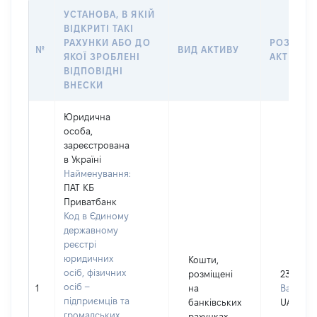
УСТАНОВА, В ЯКІЙ
ВІДКРИТІ ТАКІ
РАХУНКИ АБО ДО
РОЗМІР
№
ВИД АКТИВУ
ЯКОЇ ЗРОБЛЕНІ
АКТИВУ
ВІДПОВІДНІ
ВНЕСКИ
Юридична
особа,
зареєстрована
в Україні
Найменування:
ПАТ КБ
Приватбанк
Код в Єдиному
державному
реєстрі
юридичних
Кошти,
осіб, фізичних
розміщені
23000
осіб –
1
на
Валюта:
підприємців та
банківських
UAH
громадських
рахунках