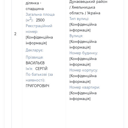
Дунаєвецький район
ділянка -
Об'є
/ Хмельницька
спадщина
нал
область / Україна
Загальна площа
суб'
2
Тип вулиці:
(м
):
2500
дек
[Конфіденційна
Реєстраційний
чи 
інформація]
номер:
сім'
2
Вулиця:
[Конфіденційна
влас
[Конфіденційна
інформація]
відп
інформація]
Декларує:
Цив
Номер будинку:
код
Прізвище:
[Конфіденційна
Укра
ВАСИЛЬЄВ
інформація]
Ім'я:
СЕРГІЙ
Номер корпусу:
По батькові (за
[Конфіденційна
наявності):
інформація]
ГРИГОРОВИЧ
Номер квартири:
[Конфіденційна
інформація]