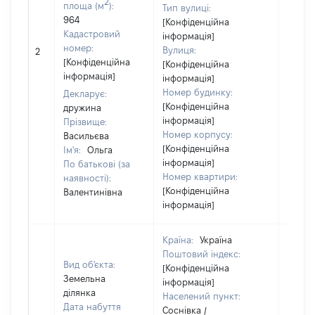
2
площа (м
):
Тип вулиці:
964
[Конфіденційна
Кадастровий
інформація]
[Не
номер:
Вулиця:
2
відом
[Конфіденційна
[Конфіденційна
інформація]
інформація]
Номер будинку:
Декларує:
[Конфіденційна
дружина
інформація]
Прізвище:
Номер корпусу:
Васильєва
[Конфіденційна
Ім'я:
Ольга
інформація]
По батькові (за
Номер квартири:
наявності):
[Конфіденційна
Валентинівна
інформація]
Країна:
Україна
Поштовий індекс:
Вид об'єкта:
[Конфіденційна
Земельна
інформація]
ділянка
Населений пункт:
Дата набуття
Соснівка /