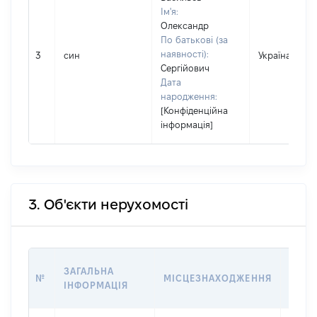
Ім'я:
Олександр
По батькові (за
наявності):
3
син
Україна
Сергійович
Дата
народження:
[Конфіденційна
інформація]
3. Об'єкти нерухомості
ВАРТ
ЗАГАЛЬНА
№
МІСЦЕЗНАХОДЖЕННЯ
НА Д
ІНФОРМАЦІЯ
НАБУ