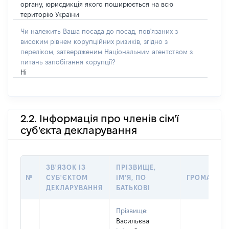
органу, юрисдикція якого поширюється на всю
територію України
Чи належить Ваша посада до посад, пов'язаних з
високим рівнем корупційних ризиків, згідно з
переліком, затвердженим Національним агентством з
питань запобігання корупції?
Ні
2.2. Інформація про членів сім'ї
суб'єкта декларування
ЗВ'ЯЗОК ІЗ
ПРІЗВИЩЕ,
№
СУБ'ЄКТОМ
ІМ'Я, ПО
ГРОМАДЯН
ДЕКЛАРУВАННЯ
БАТЬКОВІ
Прізвище:
Васильєва