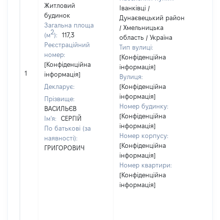
Житловий
Іванківці /
будинок
Дунаєвецький район
Об'є
Загальна площа
/ Хмельницька
2
нал
(м
):
117,3
область / Україна
суб'
Реєстраційний
Тип вулиці:
дек
номер:
[Конфіденційна
чи 
[Конфіденційна
інформація]
сім'
1
інформація]
Вулиця:
влас
Декларує:
[Конфіденційна
відп
інформація]
Прізвище:
Цив
Номер будинку:
ВАСИЛЬЄВ
код
[Конфіденційна
Ім'я:
СЕРГІЙ
Укра
інформація]
По батькові (за
Номер корпусу:
наявності):
[Конфіденційна
ГРИГОРОВИЧ
інформація]
Номер квартири:
[Конфіденційна
інформація]