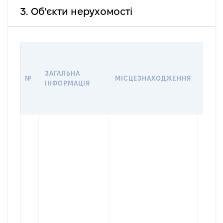
3. Об'єкти нерухомості
ВАРТ
ДАТУ
ЗАГАЛЬНА
ПРАВ
№
МІСЦЕЗНАХОДЖЕННЯ
ІНФОРМАЦІЯ
ОСТ
ГРО
ОЦІ