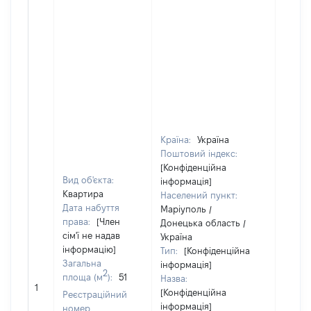
Країна:
Україна
Поштовий індекс:
[Конфіденційна
Вид об'єкта:
інформація]
Квартира
Населений пункт:
Дата набуття
Маріуполь /
права:
[Член
Донецька область /
сім'ї не надав
Україна
інформацію]
Тип:
[Конфіденційна
Загальна
інформація]
2
площа (м
):
51
Назва:
[Не
1
[Конфіденційна
засто
Реєстраційний
інформація]
номер