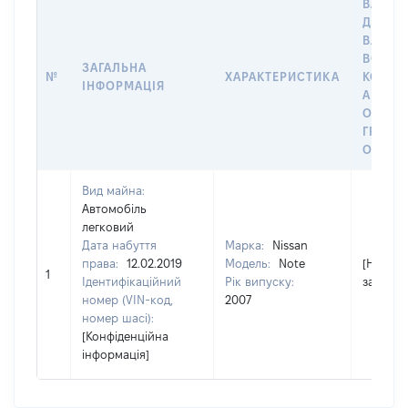
ВАРТІС
ДАТУ Н
ВЛАСН
ВОЛОД
ЗАГАЛЬНА
№
ХАРАКТЕРИСТИКА
КОРИС
ІНФОРМАЦІЯ
АБО З
ОСТА
ГРОШ
ОЦІНК
Вид майна:
Автомобіль
легковий
Дата набуття
Марка:
Nissan
права:
12.02.2019
Модель:
Note
[Не
1
Ідентифікаційний
Рік випуску:
застосо
номер (VIN-код,
2007
номер шасі):
[Конфіденційна
інформація]