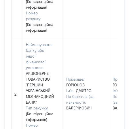
[Конфіденційна
інформація]
Номер
рахунку:
[Конфіденційна
інформація]
Найменування
банку або
іншої
фінансової
установи:
АКЦІОНЕРНЕ
ТОВАРИСТВО
Прізвище:
Прізвище
"ПЕРШИЙ
ГОРЮНОВ
ГОРЮНО
УКРАЇНСЬКИЙ
Ім'я:
ДМИТРО
Ім'я:
ДМ
2
МІЖНАРОДНИЙ
По батькові (за
По батьк
БАНК"
наявності):
(за наявн
Тип рахунку:
ВАЛЕРІЙОВИЧ
ВАЛЕРІЙ
[Конфіденційна
інформація]
Номер