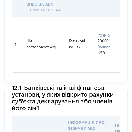
ВНЕСКИ, АБО
ФІЗИЧНА ОСОБА
Вла
Прі
Розмір:
ГО
[Не
Готівкові
20002
Ім'
1
застосовується]
кошти
Валюта:
По 
USD
(за
ная
ВА
12.1. Банківські та інші фінансові
установи, у яких відкрито рахунки
суб'єкта декларування або членів
його сім'ї
ІНФОРМАЦІЯ ПРО
ІНФОРМ
ФІЗИЧНУ АБО
ПРО ФІ