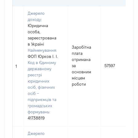
Джерело
доходу:
Юридична
особа,
зареєстрована
в Україні
Заробітна
Найменування:
плата
ФОП Юрков І. І.
отримана
І
Код в Єдиному
за
57597
1
державному
основним
(
реєстрі
місцем
юридичних
роботи
осіб, фізичних
осіб –
підприємців та
громадських
формувань:
41738819
Джерело