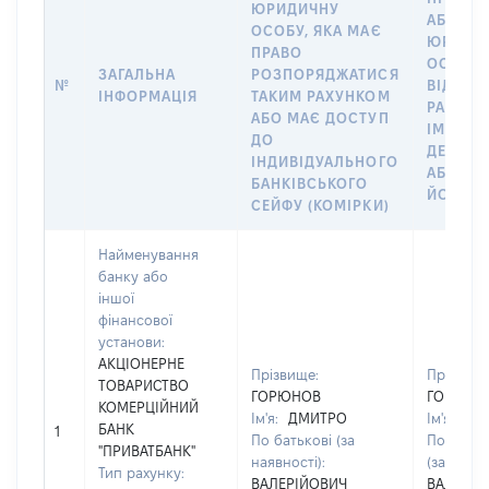
ЮРИДИЧНУ
АБО
ОСОБУ, ЯКА МАЄ
ЮРИДИ
ПРАВО
ОСОБУ,
ЗАГАЛЬНА
РОЗПОРЯДЖАТИСЯ
№
ВІДКРИ
ІНФОРМАЦІЯ
ТАКИМ РАХУНКОМ
РАХУНО
АБО МАЄ ДОСТУП
ІМ’Я СУ
ДО
ДЕКЛАР
ІНДИВІДУАЛЬНОГО
АБО ЧЛ
БАНКІВСЬКОГО
ЙОГО СІ
СЕЙФУ (КОМІРКИ)
Найменування
банку або
іншої
фінансової
установи:
АКЦІОНЕРНЕ
Прізвище:
Прізвище
ТОВАРИСТВО
ГОРЮНОВ
ГОРЮНО
КОМЕРЦІЙНИЙ
Ім'я:
ДМИТРО
Ім'я:
ДМ
БАНК
1
По батькові (за
По батьк
"ПРИВАТБАНК"
наявності):
(за наявн
Тип рахунку:
ВАЛЕРІЙОВИЧ
ВАЛЕРІЙ