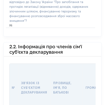
відповідно до Закону України “Про запобігання та
протидію легалізації (відмиванню) доходів, одержаних
злочинним шляхом, фінансуванню тероризму та
фінансуванню розповсюдження зброї масового
знищення”?
Ні
2.2. Інформація про членів сім'ї
суб'єкта декларування
ЗВ'ЯЗОК ІЗ
ПРІЗВИЩЕ,
№
СУБ'ЄКТОМ
ІМ'Я, ПО
ГРОМАДЯН
ДЕКЛАРУВАННЯ
БАТЬКОВІ