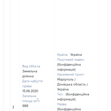
Країна:
Україна
Поштовий індекс:
[Конфіденційна
Вид об'єкта:
інформація]
Земельна
Населений пункт:
ділянка
Маріуполь /
Дата набуття
Донецька область /
права:
Україна
15.06.2020
Тип:
[Конфіденційна
Загальна
інформація]
2
площа (м
):
Назва:
[Не
988
2
[Конфіденційна
засто