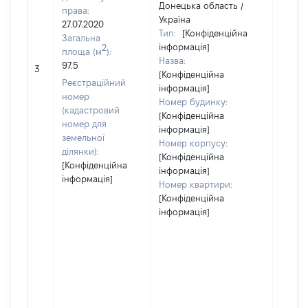
Донецька область /
права:
Україна
27.07.2020
Тип:
[Конфіденційна
Загальна
інформація]
2
площа (м
):
Назва:
[Не
97.5
3
[Конфіденційна
засто
Реєстраційний
інформація]
номер
Номер будинку:
(кадастровий
[Конфіденційна
номер для
інформація]
земельної
Номер корпусу:
ділянки):
[Конфіденційна
[Конфіденційна
інформація]
інформація]
Номер квартири:
[Конфіденційна
інформація]