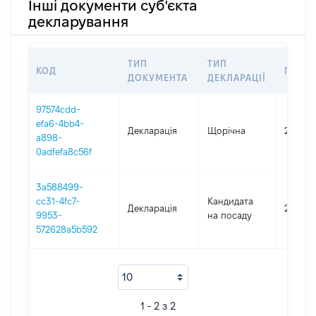
Інші документи суб'єкта
декларування
ТИП
ТИП
КОД
ПЕРІО
ДОКУМЕНТА
ДЕКЛАРАЦІЇ
97574cdd-
efa6-4bb4-
Декларація
Щорічна
2021
a898-
0adfefa8c56f
3a588499-
cc31-4fc7-
Кандидата
Декларація
2020
9953-
на посаду
572628a5b592
1 - 2 з 2