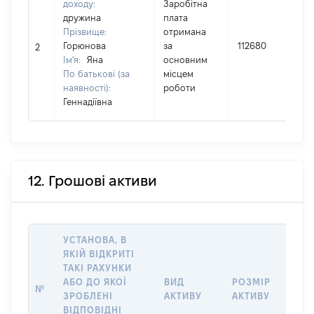
доходу:
Заробітна
дружина
плата
Прізвище:
отримана
І
Горюнова
за
112680
2
Ім'я:
Яна
основним
(
По батькові (за
місцем
наявності):
роботи
Геннадіївна
12. Грошові активи
УСТАНОВА, В
ЯКІЙ ВІДКРИТІ
ТАКІ РАХУНКИ
ІН
АБО ДО ЯКОЇ
ВИД
РОЗМІР
№
ЩО
ЗРОБЛЕНІ
АКТИВУ
АКТИВУ
НА
ВІДПОВІДНІ