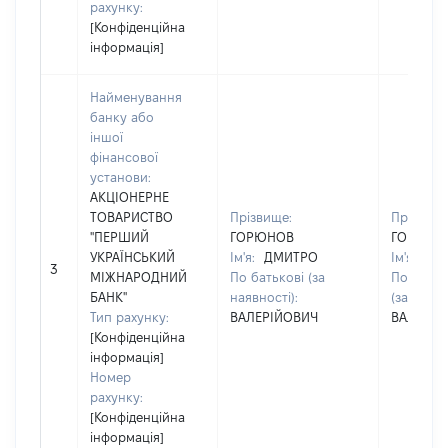
рахунку:
[Конфіденційна
інформація]
Найменування
банку або
іншої
фінансової
установи:
АКЦІОНЕРНЕ
ТОВАРИСТВО
Прізвище:
Прізвище
"ПЕРШИЙ
ГОРЮНОВ
ГОРЮНО
УКРАЇНСЬКИЙ
Ім'я:
ДМИТРО
Ім'я:
ДМ
3
МІЖНАРОДНИЙ
По батькові (за
По батьк
БАНК"
наявності):
(за наявн
Тип рахунку:
ВАЛЕРІЙОВИЧ
ВАЛЕРІЙ
[Конфіденційна
інформація]
Номер
рахунку:
[Конфіденційна
інформація]