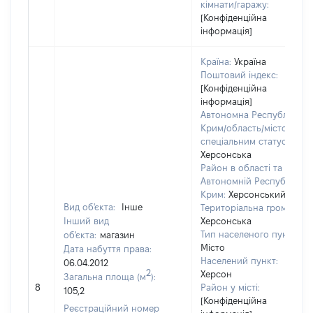
кімнати/гаражу:
[Конфіденційна
інформація]
Країна:
Україна
Поштовий індекс:
[Конфіденційна
інформація]
Автономна Республіка
Крим/область/місто зі
спеціальним статусом:
Херсонська
Район в області та
Автономній Республіці
Крим:
Херсонський
Вид об'єкта:
Інше
Територіальна громада:
Інший вид
Херсонська
Тип населеного пункту:
об'єкта:
магазин
Місто
Дата набуття права:
Населений пункт:
06.04.2012
2
Херсон
Загальна площа (м
):
8
Район у місті:
105,2
[Конфіденційна
Реєстраційний номер