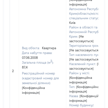
інформація]
Автономна Республіка
Крим/область/місто зі
спеціальним статусом:
Київ
Район в області та
Автономній Республіці
Крим:
[Не
застосовується]
Територіальна громада:
Вид об'єкта:
Квартира
[Не застосовується]
Дата набуття права:
Тип населеного пункту:
07.06.2008
[Не застосовується]
2
Загальна площа (м
):
Населений пункт:
[Не
87,4
застосовується]
2
Район у місті:
Реєстраційний номер
[Конфіденційна
(кадастровий номер для
інформація]
земельної ділянки):
Тип:
[Конфіденційна
[Конфіденційна
інформація]
інформація]
Назва:
[Конфіденційна
інформація]
Номер будинку/