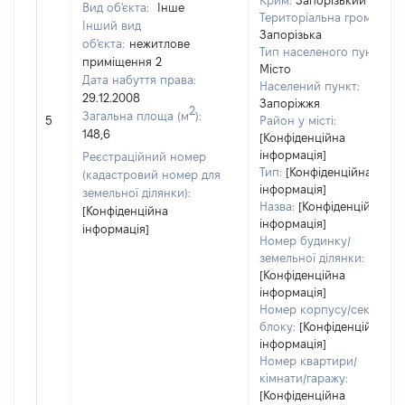
Крим:
Запорізький
Вид об'єкта:
Інше
Територіальна громада:
Інший вид
Запорізька
об'єкта:
нежитлове
Тип населеного пункту:
приміщення 2
Місто
Дата набуття права:
Населений пункт:
29.12.2008
Запоріжжя
2
Загальна площа (м
):
5
Район у місті:
148,6
[Конфіденційна
інформація]
Реєстраційний номер
Тип:
[Конфіденційна
(кадастровий номер для
інформація]
земельної ділянки):
Назва:
[Конфіденційна
[Конфіденційна
інформація]
інформація]
Номер будинку/
земельної ділянки:
[Конфіденційна
інформація]
Номер корпусу/секції/
блоку:
[Конфіденційна
інформація]
Номер квартири/
кімнати/гаражу:
[Конфіденційна