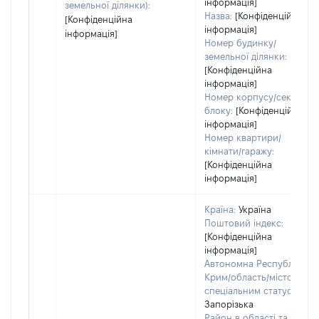
інформація]
земельної ділянки):
Назва:
[Конфіденційна
[Конфіденційна
інформація]
інформація]
Номер будинку/
земельної ділянки:
[Конфіденційна
інформація]
Номер корпусу/секції/
блоку:
[Конфіденційна
інформація]
Номер квартири/
кімнати/гаражу:
[Конфіденційна
інформація]
Країна:
Україна
Поштовий індекс:
[Конфіденційна
інформація]
Автономна Республіка
Крим/область/місто зі
спеціальним статусом:
Запорізька
Район в області та