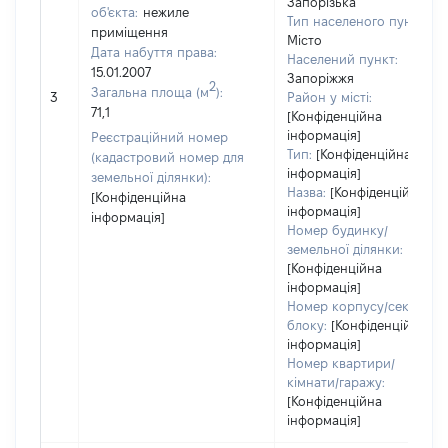
Запорізька
об'єкта:
нежиле
Тип населеного пункту:
приміщення
Місто
Дата набуття права:
Населений пункт:
15.01.2007
Запоріжжя
2
Загальна площа (м
):
3
Район у місті:
71,1
[Конфіденційна
інформація]
Реєстраційний номер
Тип:
[Конфіденційна
(кадастровий номер для
інформація]
земельної ділянки):
Назва:
[Конфіденційна
[Конфіденційна
інформація]
інформація]
Номер будинку/
земельної ділянки:
[Конфіденційна
інформація]
Номер корпусу/секції/
блоку:
[Конфіденційна
інформація]
Номер квартири/
кімнати/гаражу:
[Конфіденційна
інформація]