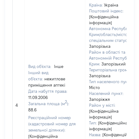
Країна:
Україна
Поштовий індекс:
[Конфіденційна
інформація]
Автономна Республіка
Крим/область/місто зі
спеціальним статусом:
Запорізька
Район в області та
Автономній Республіці
Крим:
Запорізький
Вид об'єкта:
Інше
Територіальна громада:
Інший вид
Запорізька
об'єкта:
нежитлове
Тип населеного пункту:
приміщення аптекі
Місто
Дата набуття права:
Населений пункт:
11.09.2006
Запоріжжя
2
Загальна площа (м
):
4
Район у місті:
88.6
[Конфіденційна
інформація]
Реєстраційний номер
Тип:
[Конфіденційна
(кадастровий номер для
інформація]
земельної ділянки):
Назва:
[Конфіденційна
[Конфіденційна