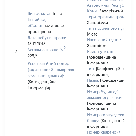
Автономній Республіці
Крим:
Запорізький
Вид об'єкта:
Інше
Територіальна громада:
Інший вид
Запорізька
об'єкта:
нежитлове
Тип населеного пункту:
приміщення
Місто
Дата набуття права:
Населений пункт:
13.12.2013
Запоріжжя
2
Загальна площа (м
):
7
Район у місті:
225,2
[Конфіденційна
інформація]
Реєстраційний номер
Тип:
[Конфіденційна
(кадастровий номер для
інформація]
земельної ділянки):
Назва:
[Конфіденційна
[Конфіденційна
інформація]
інформація]
Номер будинку/
земельної ділянки:
[Конфіденційна
інформація]
Номер корпусу/секції/
блоку:
[Конфіденційна
інформація]
Номер квартири/