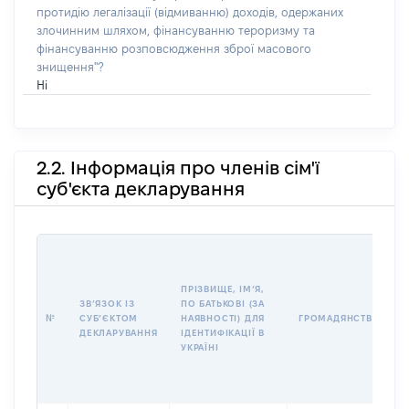
протидію легалізації (відмиванню) доходів, одержаних
злочинним шляхом, фінансуванню тероризму та
фінансуванню розповсюдження зброї масового
знищення"?
Ні
2.2. Інформація про членів сім'ї
суб'єкта декларування
І
ПРІЗВИЩЕ, ІМʼЯ,
ЗВʼЯЗОК ІЗ
ПО БАТЬКОВІ (ЗА
№
СУБʼЄКТОМ
НАЯВНОСТІ) ДЛЯ
ГРОМАДЯНСТВО
ДЕКЛАРУВАННЯ
ІДЕНТИФІКАЦІЇ В
УКРАЇНІ