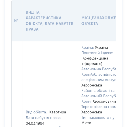
ВИД ТА
ХАРАКТЕРИСТИКА
МІСЦЕЗНАХОДЖЕННЯ
№
ОБʼЄКТА, ДАТА НАБУТТЯ
ОБʼЄКТА
ПРАВА
Країна:
Україна
Поштовий індекс:
[Конфіденційна
інформація]
Автономна Республіка
Крим/область/місто зі
спеціальним статусом:
Херсонська
Район в області та
Автономній Республіці
Крим:
Херсонський
Територіальна громада:
Вид об'єкта:
Квартира
Херсонська
Тип населеного пункту:
Дата набуття права:
Місто
04.03.1994