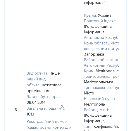
інформація]
Країна:
Україна
Поштовий індекс:
[Конфіденційна
інформація]
Автономна Республіка
Крим/область/місто зі
спеціальним статусом:
Запорізька
Район в області та
Автономній Республіці
Крим:
Мелітопольський
Вид об'єкта:
Інше
Територіальна громада:
Інший вид
Мелітопольська
об'єкта:
нежитлове
Тип населеного пункту:
приміщення
Місто
Дата набуття права:
Населений пункт:
08.04.2014
Мелітополь
2
Загальна площа (м
):
6
Район у місті:
101,1
[Конфіденційна
інформація]
Реєстраційний номер
Тип:
[Конфіденційна
(кадастровий номер для