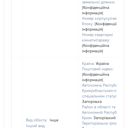
земельної ділянки:
[Конфіденційна
інформація]
Номер корпусу/секції/
блоку:
[Конфіденційна
інформація]
Номер квартири/
кімнати/гаражу:
[Конфіденційна
інформація]
Країна:
Україна
Поштовий індекс:
[Конфіденційна
інформація]
Автономна Республіка
Крим/область/місто зі
спеціальним статусом:
Запорізька
Район в області та
Автономній Республіці
Крим:
Запорізький
Вид об'єкта:
Інше
Територіальна громада:
Інший вид