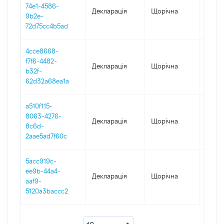
74e1-4586-
Декларація
Щорічна
2020
9b2e-
72d75cc4b5ad
4cce8668-
f7f6-4482-
Декларація
Щорічна
2019
b32f-
62d32a68ea1a
a510f115-
8063-4276-
Декларація
Щорічна
2018
8c6d-
2aae5ad7f60c
5acc919c-
ee9b-44a4-
Декларація
Щорічна
2016
aaf9-
5120a3baccc2