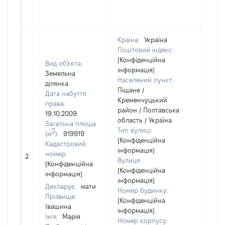
Країна:
Україна
Поштовий індекс:
[Конфіденційна
Вид об'єкта:
інформація]
Земельна
Населений пункт:
ділянка
Піщане /
Дата набуття
Кременчуцький
права:
район / Полтавська
19.10.2009
область / Україна
Загальна площа
Тип вулиці:
2
(м
):
919919
[Конфіденційна
Кадастровий
інформація]
[Не
номер:
2
Вулиця:
відом
[Конфіденційна
[Конфіденційна
інформація]
інформація]
Декларує:
мати
Номер будинку:
Прізвище:
[Конфіденційна
Івашина
інформація]
Ім'я:
Марія
Номер корпусу: