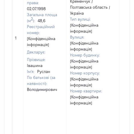
Кременчук /
права:
Полтавська область /
02.07.1998
Україна
Загальна площа
2
Тип вулиці:
(м
):
48,6
[Конфіденційна
Реєстраційний
інформація]
номер:
[Не
Вулиця:
1
[Конфіденційна
відом
[Конфіденційна
інформація]
інформація]
Декларує:
Номер будинку:
Прізвище:
[Конфіденційна
Івашина
інформація]
Ім'я:
Руслан
Номер корпусу:
По батькові (за
[Конфіденційна
наявності):
інформація]
Володимирович
Номер квартири:
[Конфіденційна
інформація]