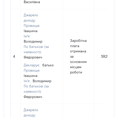
Василівна
Джерело
доходу:
Прізвище:
Івашина
Ім'я:
Заробітна
Володимир
плата
По батькові (за
отримана
наявності):
4
за
59256
Федорович
основним
Декларує:
батько
місцем
Прізвище:
роботи
Івашина
Ім'я:
Володимир
По батькові (за
наявності):
Федорович
Джерело
доходу: