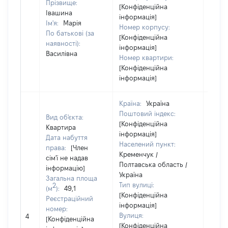
Прізвище:
[Конфіденційна
Івашина
інформація]
Ім'я:
Марія
Номер корпусу:
По батькові (за
[Конфіденційна
наявності):
інформація]
Василівна
Номер квартири:
[Конфіденційна
інформація]
Країна:
Україна
Поштовий індекс:
Вид об'єкта:
[Конфіденційна
Квартира
інформація]
Дата набуття
Населений пункт:
права:
[Член
Кременчук /
сім'ї не надав
Полтавська область /
інформацію]
Україна
Загальна площа
Тип вулиці:
2
(м
):
49,1
[Конфіденційна
Реєстраційний
інформація]
номер:
[Не
Вулиця:
4
[Конфіденційна
відом
[Конфіденційна