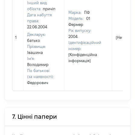
Інший вид
об'єкта:
причіп
Марка:
ПФ
Дата набуття
Модель:
01
права:
Фермер
22.06.2004
Рік випуску:
Декларує:
2004
1
[Не відомо
батько
Ідентифікаційний
Прізвище:
номер:
Івашина
[Конфіденційна
Ім'я:
інформація]
Володимир
По батькові
(за наявності):
Федорович
7. Цінні папери