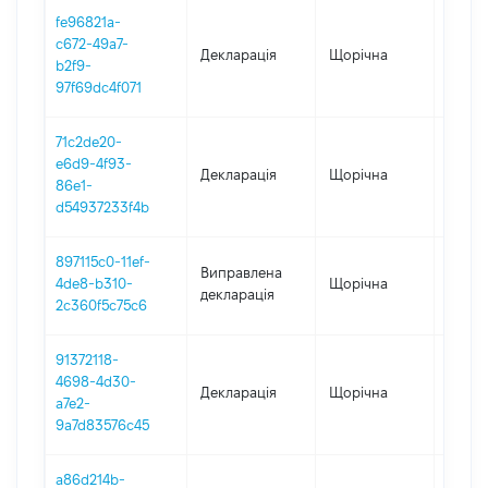
fe96821a-
c672-49a7-
Декларація
Щорічна
2023
b2f9-
97f69dc4f071
71c2de20-
e6d9-4f93-
Декларація
Щорічна
2022
86e1-
d54937233f4b
897115c0-11ef-
Виправлена
4de8-b310-
Щорічна
2021
декларація
2c360f5c75c6
91372118-
4698-4d30-
Декларація
Щорічна
2021
a7e2-
9a7d83576c45
a86d214b-