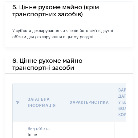
5. Цінне рухоме майно (крім
транспортних засобів)
У суб'єкта декларування чи членів його сім'ї відсутні
об'єкти для декларування в цьому розділі.
6. Цінне рухоме майно -
транспортні засоби
ВАРТІСТ
ДАТУ НА
ЗАГАЛЬНА
№
ХАРАКТЕРИСТИКА
У ВЛАСН
ІНФОРМАЦІЯ
ВОЛОДІН
КОРИСТ
Вид об'єкта:
Інше