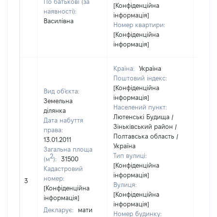
По батькові (за
[Конфіденційна
наявності):
інформація]
Василівна
Номер квартири:
[Конфіденційна
інформація]
Країна:
Україна
Поштовий індекс:
[Конфіденційна
Вид об'єкта:
інформація]
Земельна
Населений пункт:
ділянка
Лютенські Будища /
Дата набуття
Зіньківський район /
права:
Полтавська область /
13.01.2011
Україна
Загальна площа
Тип вулиці:
2
(м
):
31500
[Конфіденційна
Кадастровий
інформація]
[Не
номер:
3
Вулиця:
відом
[Конфіденційна
[Конфіденційна
інформація]
інформація]
Декларує:
мати
Номер будинку: