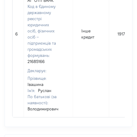
АТ "ОТП БАНК"
Код в Єдиному
державному
реєстрі
юридичних
осіб, фізичних
Інше
6
19174
осіб –
кредит
підприємців та
громадських
формувань:
21685166
Декларує:
Прізвище:
Івашина
Ім'я:
Руслан
По батькові (за
наявності):
Володимирович