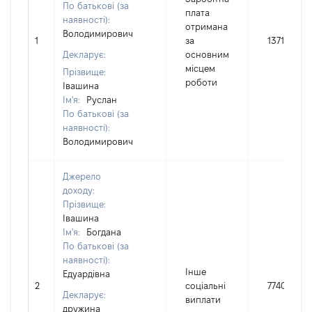
По батькові (за
плата
наявності):
отримана
Володимирович
1
за
137121
Декларує:
основним
місцем
Прізвище:
роботи
Івашина
Ім'я:
Руслан
По батькові (за
наявності):
Володимирович
Джерело
доходу:
Прізвище:
Івашина
Ім'я:
Богдана
По батькові (за
наявності):
Інше
Едуардівна
2
соціальні
7740
Декларує:
виплати
дружина