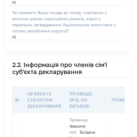
Ні
Чи належить Ваша посада до посад, пов'язаних з
високим рівнем корупційних ризиків, згідно з
переліком, затвердженим Національним агентством з
питань запобігання корупції?
Ні
2.2. Інформація про членів сім'ї
суб'єкта декларування
ЗВ'ЯЗОК ІЗ
ПРІЗВИЩЕ,
№
СУБ'ЄКТОМ
ІМ'Я, ПО
ГРОМАДЯН
ДЕКЛАРУВАННЯ
БАТЬКОВІ
Прізвище:
Івашина
Ім'я:
Богдана