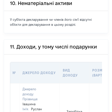
10. Нематеріальні активи
У суб'єкта декларування чи членів його сім'ї відсутні
об'єкти для декларування в цьому розділі.
11. Доходи, у тому числі подарунки
ВИД
РОЗМІР
№
ДЖЕРЕЛО ДОХОДУ
ДОХОДУ
(ВАРТІСТЬ)
Джерело
доходу:
Прізвище:
Івашина
Ім'я:
Руслан
Заробітна