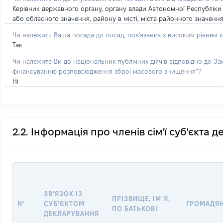
Керівник державного органу, органу влади Автономної Республіки
або обласного значення, району в місті, міста районного значенн
Чи належить Ваша посада до посад, пов'язаних з високим рівнем к
Так
Чи належите Ви до національних публічних діячів відповідно до З
фінансуванню розповсюдження зброї масового знищення”?
Ні
2.2. Інформація про членів сім'ї суб'єкта 
ЗВ'ЯЗОК ІЗ
ПРІЗВИЩЕ, ІМ'Я,
№
СУБ'ЄКТОМ
ГРОМАДЯ
ПО БАТЬКОВІ
ДЕКЛАРУВАННЯ