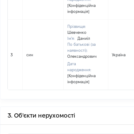
[Конфіденційна
інформація]
Прізвище:
Шевченко
Ім'я:
Даниїл
По батькові (за
наявності):
3
син
Україна
Олександрович
Дата
народження:
[Конфіденційна
інформація]
3. Об'єкти нерухомості