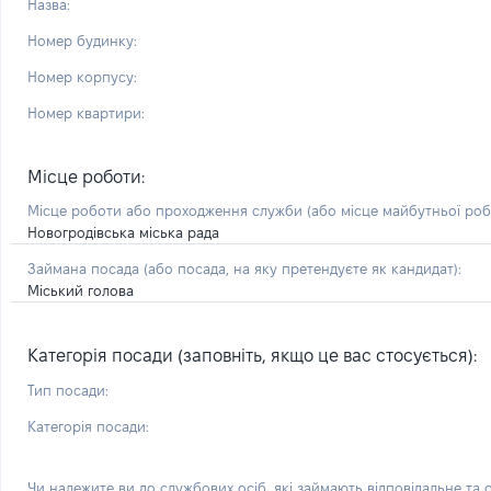
Назва:
Номер будинку:
Номер корпусу:
Номер квартири:
Місце роботи:
Місце роботи або проходження служби
(або місце майбутньої ро
Новогродівська міська рада
Займана посада
(або посада, на яку претендуєте як кандидат)
:
Міський голова
Категорія посади (заповніть, якщо це вас стосується):
Тип посади:
Категорія посади:
Чи належите ви до службових осіб, які займають відповідальне та 