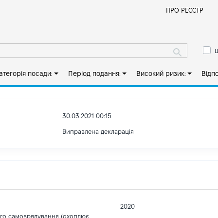
Й
ПРО РЕЄСТР
ш
атегорія посади:
Період подання:
Високий ризик:
Відп
30.03.2021 00:15
Виправлена декларація
2020
ого самоврядування (охоплює