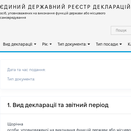
ЄДИНИЙ ДЕРЖАВНИЙ РЕЄСТР ДЕКЛАРАЦІ
осіб, уповноважених на виконання функцій держави або місцевого
самоврядування
Вид декларації:
Рік:
Тип документа:
Тип посади:
К
Дата та час подання:
Тип документа:
1. Вид декларації та звітний період
Щорічна
особи, уповноваженої на виконання функцій держави або місцев