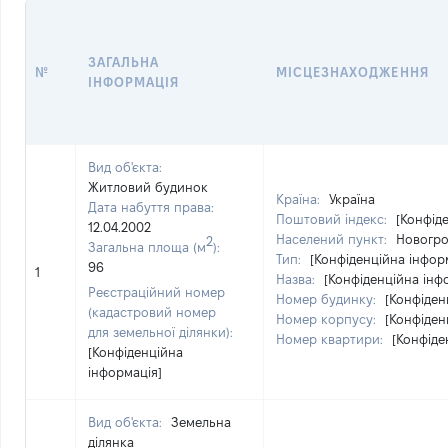
ЗАГАЛЬНА
№
МІСЦЕЗНАХОДЖЕННЯ
ІНФОРМАЦІЯ
Вид об'єкта:
Житловий будинок
Країна:
Україна
Дата набуття права:
Поштовий індекс:
[Конфід
12.04.2002
Населений пункт:
Новогро
2
Загальна площа (м
):
Тип:
[Конфіденційна інфор
96
1
Назва:
[Конфіденційна інф
Реєстраційний номер
Номер будинку:
[Конфіден
(кадастровий номер
Номер корпусу:
[Конфіден
для земельної ділянки):
Номер квартири:
[Конфіде
[Конфіденційна
інформація]
Вид об'єкта:
Земельна
ділянка