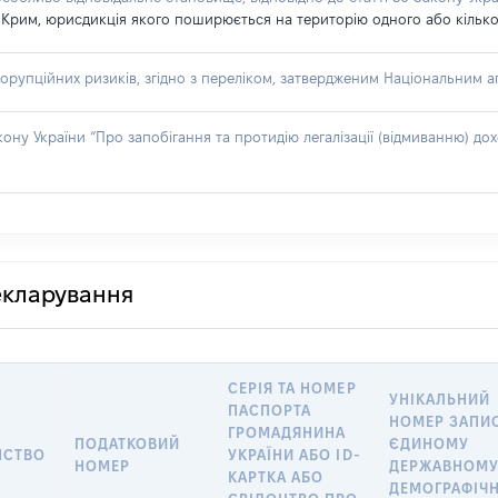
 Крим, юрисдикція якого поширюється на територію одного або кількох
я
орупційних ризиків, згідно з переліком, затвердженим Національним аг
акону України “Про запобігання та протидію легалізації (відмиванню) 
декларування
СЕРІЯ ТА НОМЕР
УНІКАЛЬНИЙ
ПАСПОРТА
НОМЕР ЗАПИС
ГРОМАДЯНИНА
ПОДАТКОВИЙ
ЄДИНОМУ
НСТВО
УКРАЇНИ АБО ID-
НОМЕР
ДЕРЖАВНОМ
КАРТКА АБО
ДЕМОГРАФІЧ