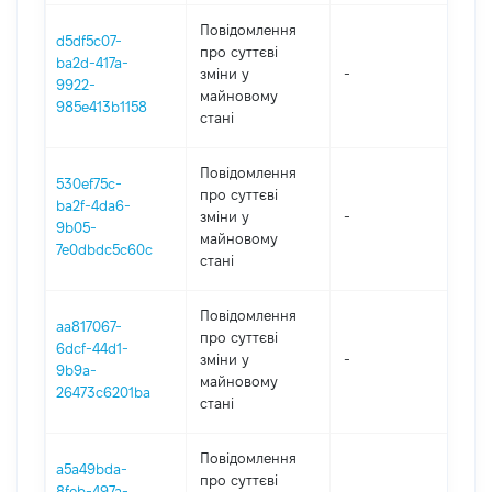
Повідомлення
d5df5c07-
про суттєві
ba2d-417a-
зміни y
-
20
9922-
майновому
985e413b1158
стані
Повідомлення
530ef75c-
про суттєві
ba2f-4da6-
зміни y
-
20
9b05-
майновому
7e0dbdc5c60c
стані
Повідомлення
aa817067-
про суттєві
6dcf-44d1-
зміни y
-
20
9b9a-
майновому
26473c6201ba
стані
Повідомлення
a5a49bda-
про суттєві
8feb-497a-