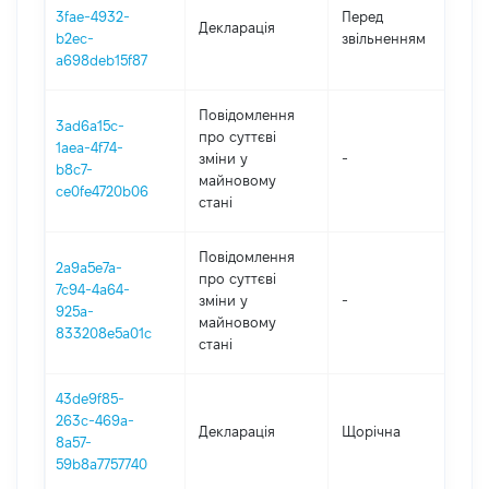
01
3fae-4932-
Перед
Декларація
-
b2ec-
звільненням
15
a698deb15f87
Повідомлення
3ad6a15c-
про суттєві
1aea-4f74-
зміни y
-
20
b8c7-
майновому
ce0fe4720b06
стані
Повідомлення
2a9a5e7a-
про суттєві
7c94-4a64-
зміни y
-
20
925a-
майновому
833208e5a01c
стані
43de9f85-
263c-469a-
Декларація
Щорічна
20
8a57-
59b8a7757740