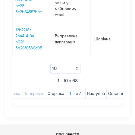
зміни y
-
20
be28-
майновому
3c2b54857bbc
стані
12b2218a-
2ba4-410a-
Виправлена
Щорічна
20
b62f-
декларація
3d26f6586c95
1 - 10 з 68
Перша
Попередня
Сторінка
з
7
Наступна
Остання
ПРО РЕЄСТР