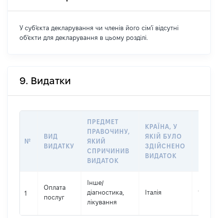
У суб'єкта декларування чи членів його сім'ї відсутні
об'єкти для декларування в цьому розділі.
9. Видатки
ПРЕДМЕТ
КРАЇНА, У
ПРАВОЧИНУ,
ВИД
ЯКІЙ БУЛО
РОЗМ
№
ЯКИЙ
ВИДАТКУ
ЗДІЙСНЕНО
ВИДА
СПРИЧИНИВ
ВИДАТОК
ВИДАТОК
Інше
/
Оплата
діагностика,
Італія
124873
1
послуг
лікування