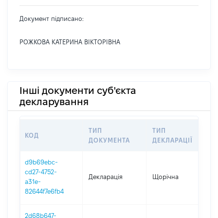
Документ підписано:
РОЖКОВА КАТЕРИНА ВІКТОРІВНА
Інші документи суб'єкта
декларування
ТИП
ТИП
КОД
П
ДОКУМЕНТА
ДЕКЛАРАЦІЇ
d9b69ebc-
cd27-4752-
Декларація
Щорічна
20
a31e-
82644f7e6fb4
2d68b647-