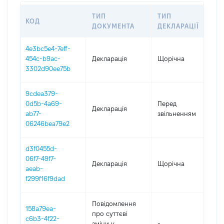
ТИП
ТИП
КОД
П
ДОКУМЕНТА
ДЕКЛАРАЦІЇ
4e3bc5e4-7eff-
454c-b9ac-
Декларація
Щорічна
2
3302d90ee75b
9cdea379-
0d5b-4a69-
Перед
01
Декларація
ab77-
звільненням
29
06246bea79e2
d3f0455d-
06f7-49f7-
Декларація
Щорічна
2
aeab-
f299f16f9dad
Повідомлення
158a79ea-
про суттєві
c6b3-4f22-
зміни y
-
2