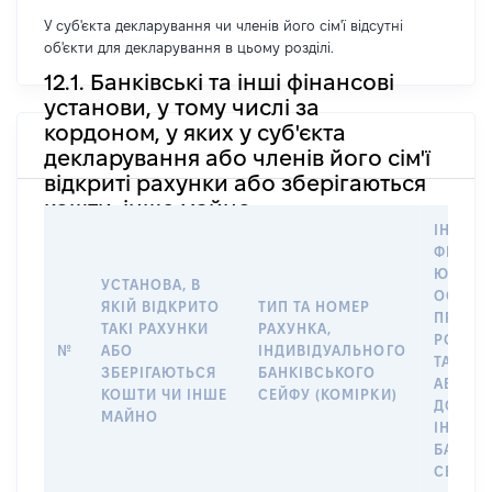
У суб'єкта декларування чи членів його сім'ї відсутні
об'єкти для декларування в цьому розділі.
12.1. Банківські та інші фінансові
установи, у тому числі за
кордоном, у яких у суб'єкта
декларування або членів його сім'ї
відкриті рахунки або зберігаються
кошти, інше майно
ІНФОР
ФІЗИЧН
ЮРИДИ
УСТАНОВА, В
ОСОБУ,
ЯКІЙ ВІДКРИТО
ТИП ТА НОМЕР
ПРАВО
ТАКІ РАХУНКИ
РАХУНКА,
РОЗПО
№
АБО
ІНДИВІДУАЛЬНОГО
ТАКИМ
ЗБЕРІГАЮТЬСЯ
БАНКІВСЬКОГО
АБО М
КОШТИ ЧИ ІНШЕ
СЕЙФУ (КОМІРКИ)
ДО
МАЙНО
ІНДИВ
БАНКІ
СЕЙФУ 