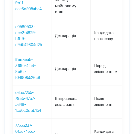
9b11-
майновому
ccc6d505aba4
стані
e0580503-
dce2-4829-
Кандидата
Декларація
2
b1b9-
на посаду
e9d542604d25
ffbd3ea5-
01
369e-4fa3-
Перед
Декларація
-
8b62-
звільненням
3
f04f895526c9
e6ae7255-
7935-47b7-
Виправлена
Після
2
a648-
декларація
звільнення
1cd0c0dbb154
77eea237-
01ad-4e5c-
Кандидата