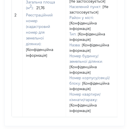
[Не застосовується]
Загальна площа
2
Населений пункт:
[Не
(м
):
21,76
[Не
застосовується]
2
Реєстраційний
заст
Район у місті:
номер
[Конфіденційна
(кадастровий
інформація]
номер для
Тип:
[Конфіденційна
земельної
інформація]
ділянки):
Назва:
[Конфіденційна
[Конфіденційна
інформація]
інформація]
Номер будинку/
земельної ділянки:
[Конфіденційна
інформація]
Номер корпусу/секції/
блоку:
[Конфіденційна
інформація]
Номер квартири/
кімнати/гаражу:
[Конфіденційна
інформація]