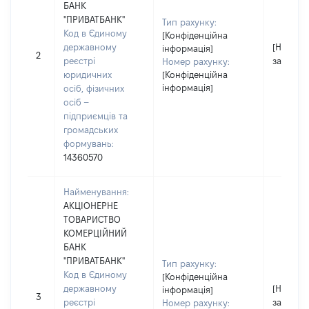
БАНК
"ПРИВАТБАНК"
Тип рахунку:
Код в Єдиному
[Конфіденційна
державному
[Не
інформація]
2
реєстрі
застосо
Номер рахунку:
юридичних
[Конфіденційна
інформація]
осіб, фізичних
осіб –
підприємців та
громадських
формувань:
14360570
Найменування:
АКЦІОНЕРНЕ
ТОВАРИСТВО
КОМЕРЦІЙНИЙ
БАНК
"ПРИВАТБАНК"
Тип рахунку:
Код в Єдиному
[Конфіденційна
державному
[Не
інформація]
3
реєстрі
застосо
Номер рахунку: