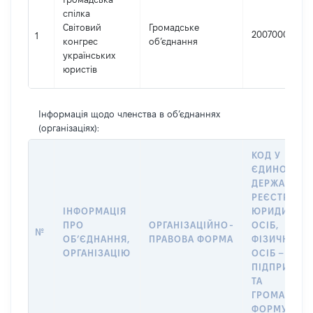
спілка
Світовий
Громадське
20070008
1
конгрес
об’єднання
українських
юристів
Інформація щодо членства в об’єднаннях
(організаціях):
КОД У
ЄДИНОМУ
ДЕРЖАВНО
РЕЄСТРІ
ІНФОРМАЦІЯ
ЮРИДИЧНИ
ПРО
ОРГАНІЗАЦІЙНО-
ОСІБ,
№
ОБʼЄДНАННЯ,
ПРАВОВА ФОРМА
ФІЗИЧНИХ
ОРГАНІЗАЦІЮ
ОСІБ –
ПІДПРИЄМЦ
ТА
ГРОМАДСЬК
ФОРМУВАН