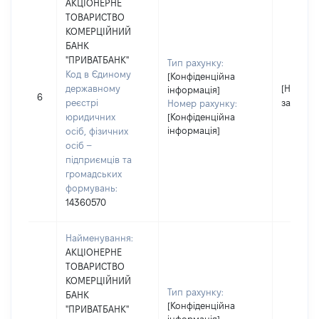
АКЦІОНЕРНЕ
ТОВАРИСТВО
КОМЕРЦІЙНИЙ
БАНК
"ПРИВАТБАНК"
Тип рахунку:
Код в Єдиному
[Конфіденційна
державному
[Не
інформація]
6
реєстрі
застосо
Номер рахунку:
юридичних
[Конфіденційна
інформація]
осіб, фізичних
осіб –
підприємців та
громадських
формувань:
14360570
Найменування:
АКЦІОНЕРНЕ
ТОВАРИСТВО
КОМЕРЦІЙНИЙ
Тип рахунку:
БАНК
[Конфіденційна
"ПРИВАТБАНК"