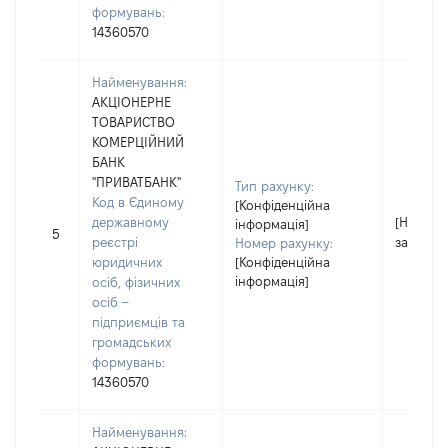
формувань:
14360570
Найменування:
АКЦІОНЕРНЕ
ТОВАРИСТВО
КОМЕРЦІЙНИЙ
БАНК
"ПРИВАТБАНК"
Тип рахунку:
Код в Єдиному
[Конфіденційна
державному
[Не
інформація]
5
реєстрі
застосо
Номер рахунку:
юридичних
[Конфіденційна
інформація]
осіб, фізичних
осіб –
підприємців та
громадських
формувань:
14360570
Найменування: