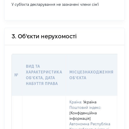
У суб'єкта декларування не зазначені члени сім'ї
3. Об'єкти нерухомості
ВАР
ВИД ТА
ДАТ
ХАРАКТЕРИСТИКА
МІСЦЕЗНАХОДЖЕННЯ
ПРА
№
ОБʼЄКТА, ДАТА
ОБʼЄКТА
ОС
НАБУТТЯ ПРАВА
ГР
ОЦІ
Країна:
Україна
Поштовий індекс:
[Конфіденційна
інформація]
Автономна Республіка