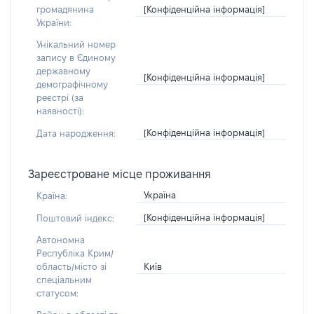
[Конфіденційна інформація]
громадянина
України:
Унікальний номер
запису в Єдиному
державному
[Конфіденційна інформація]
демографічному
реєстрі (за
наявності):
[Конфіденційна інформація]
Дата народження:
Зареєстроване місце проживання
Україна
Країна:
[Конфіденційна інформація]
Поштовий індекс:
Автономна
Республіка Крим/
Київ
область/місто зі
спеціальним
статусом: