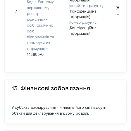
інформація]
Код в Єдиному
Інший тип рахунку:
державному
[Не
7
[Конфіденційна
реєстрі
застосо
інформація]
юридичних
Номер рахунку:
осіб, фізичних
[Конфіденційна
осіб –
інформація]
підприємців та
громадських
формувань:
14360570
13. Фінансові зобов'язання
У суб'єкта декларування чи членів його сім'ї відсутні
об'єкти для декларування в цьому розділі.