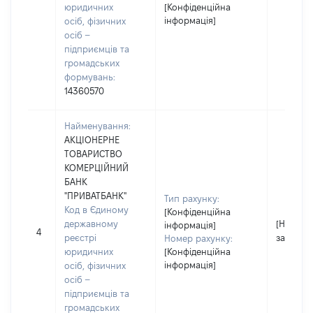
юридичних
[Конфіденційна
інформація]
осіб, фізичних
осіб –
підприємців та
громадських
формувань:
14360570
Найменування:
АКЦІОНЕРНЕ
ТОВАРИСТВО
КОМЕРЦІЙНИЙ
БАНК
"ПРИВАТБАНК"
Тип рахунку:
Код в Єдиному
[Конфіденційна
державному
[Не
інформація]
4
реєстрі
застосо
Номер рахунку:
юридичних
[Конфіденційна
інформація]
осіб, фізичних
осіб –
підприємців та
громадських