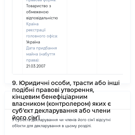
Товариство з
обмеженою
відповідальністю
Країна
реєстрації
головного офіса:
Україна
Дата придбання
майна (набуття
права):
21.03.2007
9. Юридичні особи, трасти або інші
подібні правові утворення,
кінцевим бенефіціарним
власником (контролером) яких є
суб’єкт декларування або члени
його сім'ї
У суб'єкта декларування чи членів його сім'ї відсутні
об'єкти для декларування в цьому розділі.