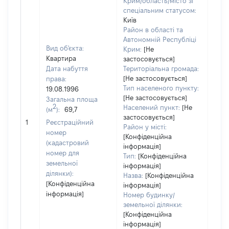
Крим/область/місто зі
спеціальним статусом:
Київ
Район в області та
Автономній Республіці
Вид об'єкта:
Крим:
[Не
Квартира
застосовується]
Дата набуття
Територіальна громада:
[Не застосовується]
права:
Тип населеного пункту:
19.08.1996
[Не застосовується]
Загальна площа
2
Населений пункт:
[Не
(м
):
69,7
[Не
застосовується]
1
Реєстраційний
заст
Район у місті:
номер
[Конфіденційна
(кадастровий
інформація]
номер для
Тип:
[Конфіденційна
земельної
інформація]
ділянки):
Назва:
[Конфіденційна
[Конфіденційна
інформація]
інформація]
Номер будинку/
земельної ділянки:
[Конфіденційна
інформація]