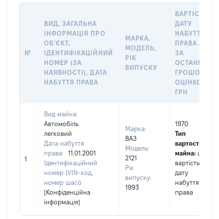
ВАРТІСТЬ Н
ВИД, ЗАГАЛЬНА
ДАТУ
ІНФОРМАЦІЯ ПРО
НАБУТТЯ
МАРКА,
ОБʼЄКТ,
ПРАВА АБО
МОДЕЛЬ,
№
ІДЕНТИФІКАЦІЙНИЙ
ЗА
РІК
НОМЕР (ЗА
ОСТАННЬО
ВИПУСКУ
НАЯВНОСТІ), ДАТА
ГРОШОВОЮ
НАБУТТЯ ПРАВА
ОЦІНКОЮ,
ГРН
Вид майна:
Автомобіль
1970
Марка:
легковий
Тип
ВАЗ
Дата набуття
вартості
Модель:
права:
11.01.2001
майна:
це
2121
1
Ідентифікаційний
вартість на
Рік
номер (VIN-код,
дату
випуску:
номер шасі):
набуття
1993
[Конфіденційна
права
інформація]