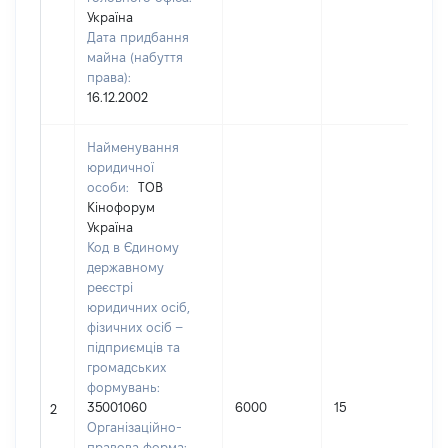
Україна
Дата придбання
майна (набуття
права):
16.12.2002
Найменування
юридичної
особи:
ТОВ
Кінофорум
Україна
Код в Єдиному
державному
реєстрі
юридичних осіб,
фізичних осіб –
підприємців та
громадських
формувань:
35001060
6000
15
2
Організаційно-
правова форма: