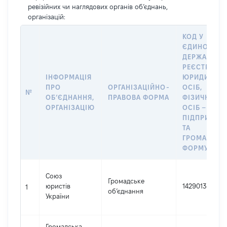
ревізійних чи наглядових органів об’єднань,
організацій:
КОД У
ЄДИНОМУ
ДЕРЖАВНО
РЕЄСТРІ
ІНФОРМАЦІЯ
ЮРИДИЧНИ
ПРО
ОРГАНІЗАЦІЙНО-
ОСІБ,
№
ОБʼЄДНАННЯ,
ПРАВОВА ФОРМА
ФІЗИЧНИХ
ОРГАНІЗАЦІЮ
ОСІБ –
ПІДПРИЄМЦ
ТА
ГРОМАДСЬК
ФОРМУВАН
Союз
Громадське
юристів
14290131
1
об’єднання
України
Громадська