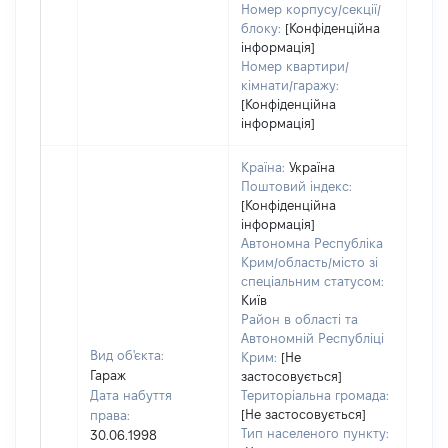
Номер корпусу/секції/
блоку:
[Конфіденційна
інформація]
Номер квартири/
кімнати/гаражу:
[Конфіденційна
інформація]
Країна:
Україна
Поштовий індекс:
[Конфіденційна
інформація]
Автономна Республіка
Крим/область/місто зі
спеціальним статусом:
Київ
Район в області та
Автономній Республіці
Вид об'єкта:
Крим:
[Не
Гараж
застосовується]
Дата набуття
Територіальна громада:
[Не застосовується]
права:
Тип населеного пункту:
30.06.1998