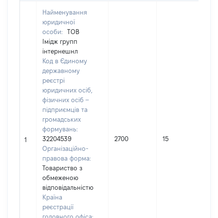
Найменування
юридичної
особи:
ТОВ
Імідж групп
інтернешнл
Код в Єдиному
державному
реєстрі
юридичних осіб,
фізичних осіб –
підприємців та
громадських
формувань:
32204539
2700
15
1
Організаційно-
правова форма:
Товариство з
обмеженою
відповідальністю
Країна
реєстрації
головного офіса: