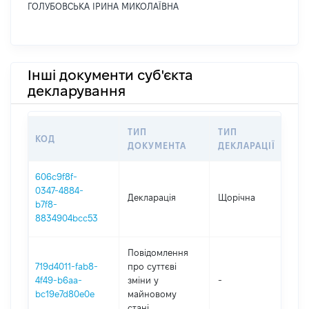
ГОЛУБОВСЬКА ІРИНА МИКОЛАЇВНА
Інші документи суб'єкта
декларування
ТИП
ТИП
КОД
ПЕ
ДОКУМЕНТА
ДЕКЛАРАЦІЇ
606c9f8f-
0347-4884-
Декларація
Щорічна
202
b7f8-
8834904bcc53
Повідомлення
719d4011-fab8-
про суттєві
4f49-b6aa-
зміни y
-
202
bc19e7d80e0e
майновому
стані