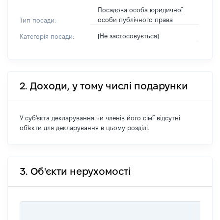
Посадова особа юридичної
особи публічного права
Тип посади:
[Не застосовується]
Категорія посади:
2. Доходи, у тому числі подарунки
У суб'єкта декларування чи членів його сім'ї відсутні
об'єкти для декларування в цьому розділі.
3. Об'єкти нерухомості
ВАРТ