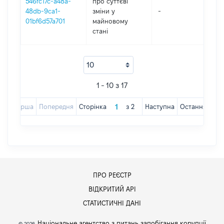
546fc17c-a48a-
про суттєві
48db-9ca1-
зміни y
-
202
01bf6d57a701
майновому
стані
1 - 10 з 17
Перша
Попередня
Сторінка
з
2
Наступна
Остання
ПРО РЕЄСТР
ВІДКРИТИЙ АРІ
СТАТИСТИЧНІ ДАНІ
Національне агентство з питань запобігання корупції
© 2026,