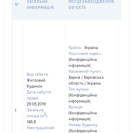
ЗАГАЛЬНА
МІСЦЕЗНАХОДЖЕННЯ
№
НА Д
ІНФОРМАЦІЯ
ОБ'ЄКТА
НАБУ
Країна:
Україна
Поштовий індекс:
[Конфіденційна
інформація]
Населений пункт:
Вид об'єкта:
Харків / Харківська
Житловий
область / Україна
будинок
Тип вулиці:
Дата набуття
[Конфіденційна
права:
інформація]
29.05.2019
Вулиця:
Загальна
1
70067
[Конфіденційна
2
площа (м
):
інформація]
146,8
Номер будинку:
Реєстраційний
[Конфіденційна