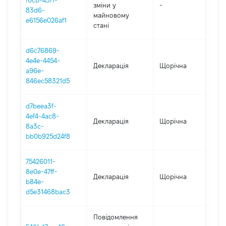
f0cb-43f1-
зміни y
-
202
83d6-
майновому
e6156e026af1
стані
d6c76869-
4e4e-4454-
Декларація
Щорічна
202
a96e-
846ec58321d5
d7beea3f-
4ef4-4ac8-
Декларація
Щорічна
202
8a3c-
bb0b925d24f8
75426011-
8e0e-47ff-
Декларація
Щорічна
202
b84e-
d5e31468bac3
Повідомлення