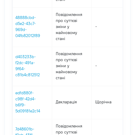
Повідомлення
48888cbd-
про суттєві
d5e2-43c7-
зміни y
-
202
969d-
майновому
04fb82012f89
стані
Повідомлення
d403233b-
про суттєві
f2dc-491a-
зміни y
-
202
9f64-
майновому
c81b4c812512
стані
edfd880f-
c98f-42d4-
Декларація
Щорічна
202
b6f9-
5d09181e2c14
Повідомлення
7d48601b-
про суттєві