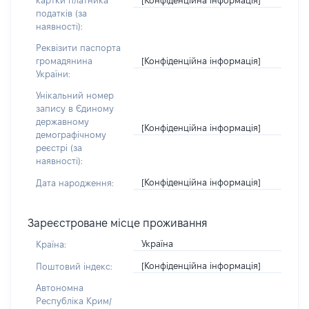
картки платника
податків (за
наявності):
Реквізити паспорта
[Конфіденційна інформація]
громадянина
України:
Унікальний номер
запису в Єдиному
державному
[Конфіденційна інформація]
демографічному
реєстрі (за
наявності):
[Конфіденційна інформація]
Дата народження:
Зареєстроване місце проживання
Україна
Країна:
[Конфіденційна інформація]
Поштовий індекс:
Автономна
Республіка Крим/