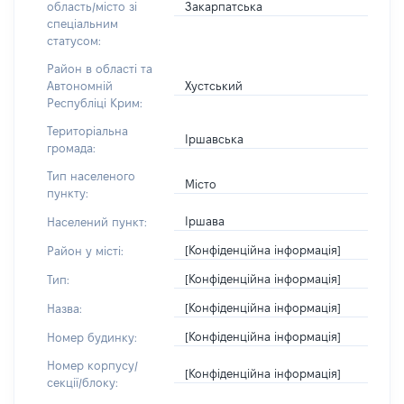
Закарпатська
область/місто зі
спеціальним
статусом:
Район в області та
Хустський
Автономній
Республіці Крим:
Територіальна
Іршавська
громада:
Тип населеного
Місто
пункту:
Іршава
Населений пункт:
[Конфіденційна інформація]
Район у місті:
[Конфіденційна інформація]
Тип:
[Конфіденційна інформація]
Назва:
[Конфіденційна інформація]
Номер будинку:
Номер корпусу/
[Конфіденційна інформація]
секції/блоку: