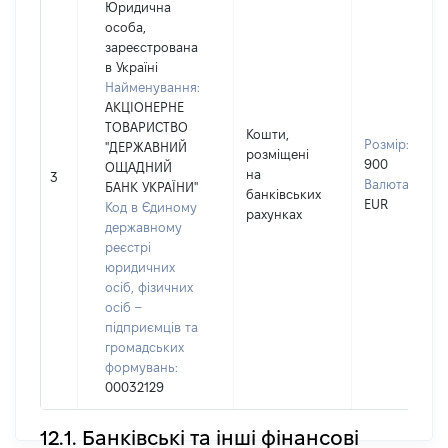
Юридична
особа,
зареєстрована
в Україні
Найменування:
АКЦІОНЕРНЕ
ТОВАРИСТВО
Кошти,
Розмір:
"ДЕРЖАВНИЙ
розміщені
900
ОЩАДНИЙ
на
3
Валюта:
БАНК УКРАЇНИ"
банківських
EUR
Код в Єдиному
рахунках
державному
реєстрі
юридичних
осіб, фізичних
осіб –
підприємців та
громадських
формувань:
00032129
12.1. Банківські та інші фінансові