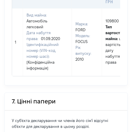
ГРН
Вид майна:
Автомобіль
109800
Марка:
легковий
Тип
FORD
Дата набуття
вартості
Модель:
права:
01.09.2020
майна:
це
FOCUS
1
Ідентифікаційний
вартість на
Рік
номер (VIN-код,
дату
випуску:
номер шасі):
набуття
2010
[Конфіденційна
права
інформація]
7. Цінні папери
У суб'єкта декларування чи членів його сім'ї відсутні
об'єкти для декларування в цьому розділі.