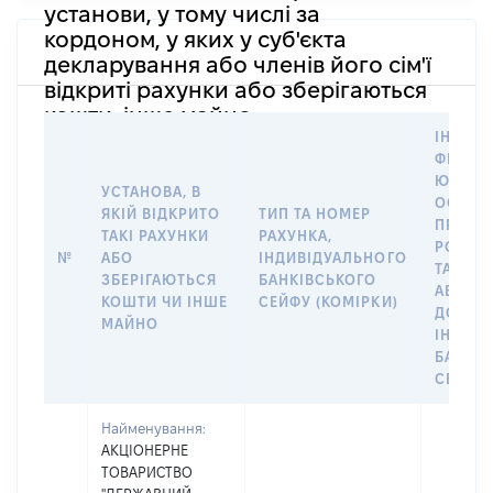
установи, у тому числі за
кордоном, у яких у суб'єкта
декларування або членів його сім'ї
відкриті рахунки або зберігаються
кошти, інше майно
ІНФОР
ФІЗИЧН
ЮРИДИ
УСТАНОВА, В
ОСОБУ,
ЯКІЙ ВІДКРИТО
ТИП ТА НОМЕР
ПРАВО
ТАКІ РАХУНКИ
РАХУНКА,
РОЗПО
№
АБО
ІНДИВІДУАЛЬНОГО
ТАКИМ
ЗБЕРІГАЮТЬСЯ
БАНКІВСЬКОГО
АБО М
КОШТИ ЧИ ІНШЕ
СЕЙФУ (КОМІРКИ)
ДО
МАЙНО
ІНДИВ
БАНКІ
СЕЙФУ 
Найменування:
АКЦІОНЕРНЕ
ТОВАРИСТВО