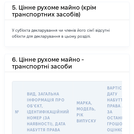
5. Цінне рухоме майно (крім
транспортних засобів)
У суб'єкта декларування чи членів його сім'ї відсутні
об'єкти для декларування в цьому розділі.
6. Цінне рухоме майно -
транспортні засоби
ВАРТІСТЬ Н
ВИД, ЗАГАЛЬНА
ДАТУ
ІНФОРМАЦІЯ ПРО
НАБУТТЯ
МАРКА,
ОБʼЄКТ,
ПРАВА АБО
МОДЕЛЬ,
№
ІДЕНТИФІКАЦІЙНИЙ
ЗА
РІК
НОМЕР (ЗА
ОСТАННЬО
ВИПУСКУ
НАЯВНОСТІ), ДАТА
ГРОШОВОЮ
НАБУТТЯ ПРАВА
ОЦІНКОЮ,