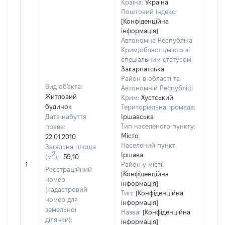
Країна:
Україна
Поштовий індекс:
[Конфіденційна
інформація]
Автономна Республіка
Крим/область/місто зі
спеціальним статусом:
Закарпатська
Район в області та
Вид об'єкта:
Автономній Республіці
Житловий
Крим:
Хустський
будинок
Територіальна громада:
Дата набуття
Іршавська
Тип населеного пункту:
права:
9110
Місто
22.01.2010
Тип
Населений пункт:
Загальна площа
варт
2
Іршава
(м
):
59,10
обʼє
1
Район у місті:
варт
Реєстраційний
[Конфіденційна
дату
номер
інформація]
набу
(кадастровий
Тип:
[Конфіденційна
пра
номер для
інформація]
земельної
Назва:
[Конфіденційна
ділянки):
інформація]