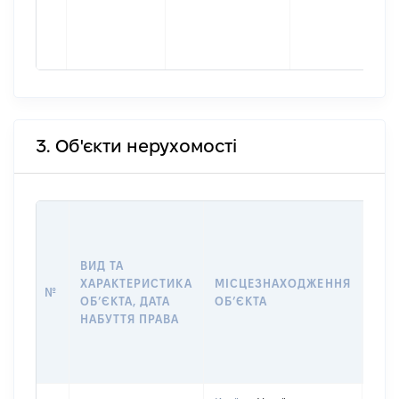
3. Об'єкти нерухомості
ВАР
ДАТ
НАБ
ВИД ТА
ПРА
ХАРАКТЕРИСТИКА
МІСЦЕЗНАХОДЖЕННЯ
№
ЗА
ОБʼЄКТА, ДАТА
ОБʼЄКТА
ОС
НАБУТТЯ ПРАВА
ГР
ОЦІ
ГРН