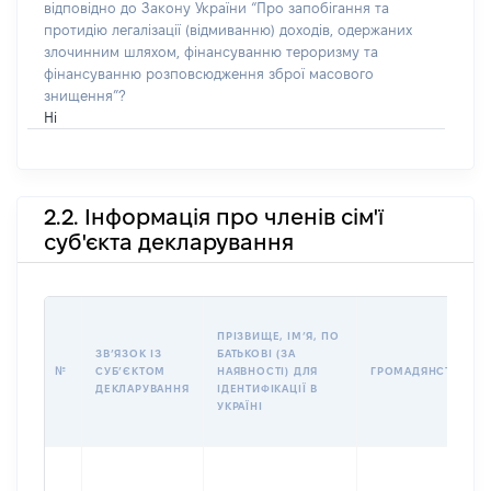
відповідно до Закону України “Про запобігання та
протидію легалізації (відмиванню) доходів, одержаних
злочинним шляхом, фінансуванню тероризму та
фінансуванню розповсюдження зброї масового
знищення”?
Ні
2.2. Інформація про членів сім'ї
суб'єкта декларування
ПРІЗВИЩЕ, ІМʼЯ, ПО
ЗВʼЯЗОК ІЗ
БАТЬКОВІ (ЗА
№
СУБʼЄКТОМ
НАЯВНОСТІ) ДЛЯ
ГРОМАДЯНСТВО
ДЕКЛАРУВАННЯ
ІДЕНТИФІКАЦІЇ В
УКРАЇНІ