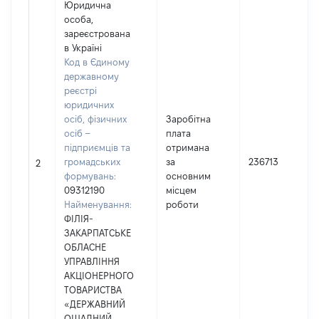
Юридична
особа,
зареєстрована
в Україні
Код в Єдиному
державному
реєстрі
юридичних
осіб, фізичних
Заробітна
осіб –
плата
підприємців та
отримана
громадських
за
236713
2
формувань:
основним
09312190
місцем
Найменування:
роботи
ФІЛІЯ-
ЗАКАРПАТСЬКЕ
ОБЛАСНЕ
УПРАВЛІННЯ
АКЦІОНЕРНОГО
ТОВАРИСТВА
«ДЕРЖАВНИЙ
ОЩАДНИЙ