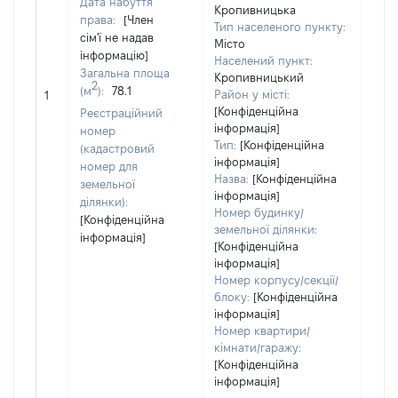
Дата набуття
Кропивницька
права:
[Член
Тип населеного пункту:
сім'ї не надав
Місто
інформацію]
Населений пункт:
Загальна площа
Кропивницький
2
(м
):
78.1
[Не 
Район у місті:
1
[Конфіденційна
Реєстраційний
інформація]
номер
Тип:
[Конфіденційна
(кадастровий
інформація]
номер для
Назва:
[Конфіденційна
земельної
інформація]
ділянки):
Номер будинку/
[Конфіденційна
земельної ділянки:
інформація]
[Конфіденційна
інформація]
Номер корпусу/секції/
блоку:
[Конфіденційна
інформація]
Номер квартири/
кімнати/гаражу:
[Конфіденційна
інформація]