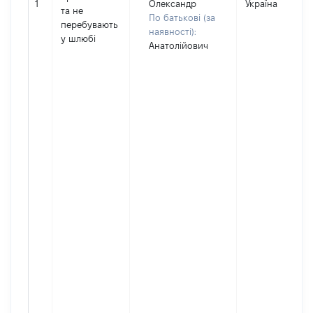
1
Олександр
Україна
та не
По батькові (за
перебувають
наявності):
у шлюбі
Анатолійович