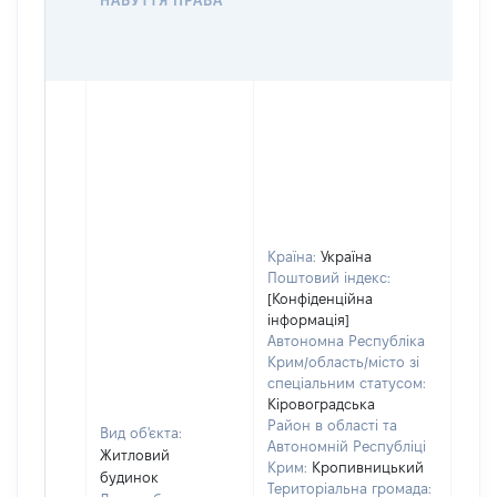
НАБУТТЯ ПРАВА
ГР
ОЦІ
ГРН
Країна:
Україна
Поштовий індекс:
[Конфіденційна
інформація]
Автономна Республіка
Крим/область/місто зі
спеціальним статусом:
Кіровоградська
Район в області та
Вид об'єкта:
Автономній Республіці
Житловий
Крим:
Кропивницький
будинок
Територіальна громада: