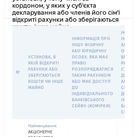
кордоном, у яких у суб'єкта
декларування або членів його сім'ї
відкриті рахунки або зберігаються
кошти, інше майно
ІНФОР
ІНФОРМАЦІЯ ПРО
ІНШУ 
ІНШУ ФІЗИЧНУ
АБО Ю
АБО ЮРИДИЧНУ
ОСОБУ,
УСТАНОВА, В
ОСОБУ, ЯКА МАЄ
ВІДКР
ЯКІЙ ВІДКРИТІ
ПРАВО
РАХУНО
РАХУНКИ АБО
РОЗПОРЯДЖАТИСЯ
СУБ’ЄК
№
ЗБЕРІГАЮТЬСЯ
ТАКИМ РАХУНКОМ
ДЕКЛА
КОШТИ ЧИ ІНШЕ
АБО МАЄ ДОСТУП
АБО ЧЛ
МАЙНО
ДО
СІМ’Ї 
ІНДИВІДУАЛЬНОГО
ДОГОВ
БАНКІВСЬКОГО
ІНДИВ
СЕЙФУ (КОМІРКИ)
БАНКІ
СЕЙФУ 
Найменування:
АКЦІОНЕРНЕ