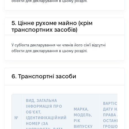
об'єкти для декларування в цьому розділі.
5. Цінне рухоме майно (крім
транспортних засобів)
У суб'єкта декларування чи членів його сім'ї відсутні
об'єкти для декларування в цьому розділі.
6. Транспортні засоби
ВИД, ЗАГАЛЬНА
ВАРТІСТЬ Н
ІНФОРМАЦІЯ ПРО
МАРКА,
ДАТУ НАБУТ
ОБʼЄКТ,
МОДЕЛЬ,
ПРАВА АБО 
№
ІДЕНТИФІКАЦІЙНИЙ
РІК
ОСТАННЬО
НОМЕР (ЗА
ВИПУСКУ
ГРОШОВОЮ