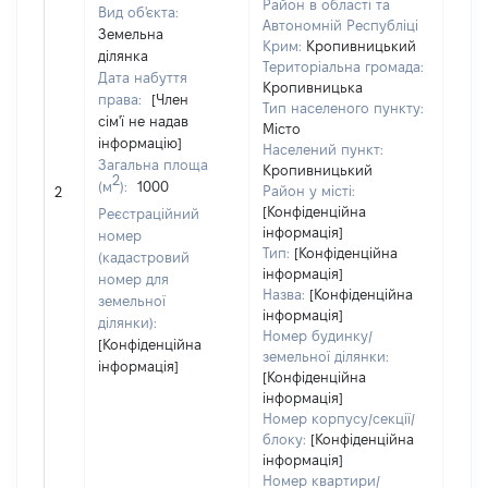
Район в області та
Вид об'єкта:
Автономній Республіці
Земельна
Крим:
Кропивницький
ділянка
Територіальна громада:
Дата набуття
Кропивницька
права:
[Член
Тип населеного пункту:
сім'ї не надав
Місто
інформацію]
Населений пункт:
Загальна площа
Кропивницький
2
(м
):
1000
[Не 
Район у місті:
2
[Конфіденційна
Реєстраційний
інформація]
номер
Тип:
[Конфіденційна
(кадастровий
інформація]
номер для
Назва:
[Конфіденційна
земельної
інформація]
ділянки):
Номер будинку/
[Конфіденційна
земельної ділянки:
інформація]
[Конфіденційна
інформація]
Номер корпусу/секції/
блоку:
[Конфіденційна
інформація]
Номер квартири/