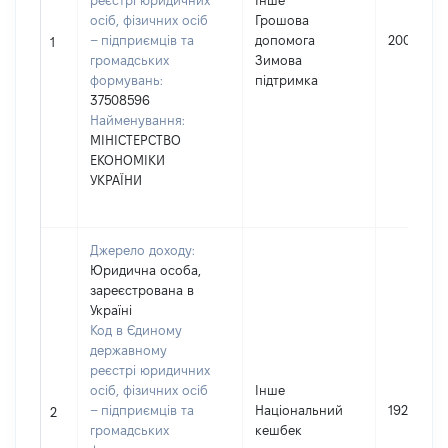
реєстрі юридичних
Інше
осіб, фізичних осіб
Грошова
– підприємців та
допомога
2000
1
громадських
Зимова
формувань:
підтримка
37508596
Найменування:
МІНІСТЕРСТВО
ЕКОНОМІКИ
УКРАЇНИ
Джерело доходу:
Юридична особа,
зареєстрована в
Україні
Код в Єдиному
державному
реєстрі юридичних
осіб, фізичних осіб
Інше
– підприємців та
Національний
192
2
громадських
кешбек