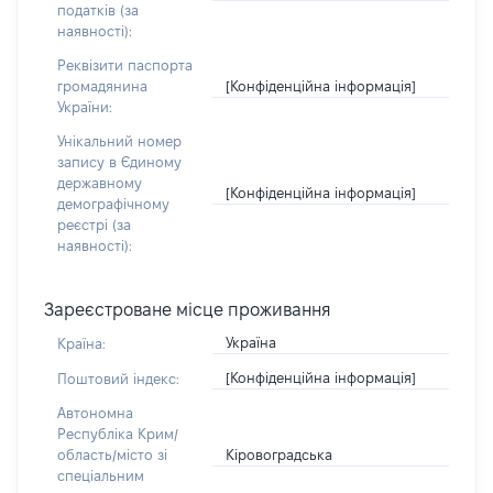
податків (за
наявності):
Реквізити паспорта
[Конфіденційна інформація]
громадянина
України:
Унікальний номер
запису в Єдиному
державному
[Конфіденційна інформація]
демографічному
реєстрі (за
наявності):
Зареєстроване місце проживання
Україна
Країна:
[Конфіденційна інформація]
Поштовий індекс:
Автономна
Республіка Крим/
Кіровоградська
область/місто зі
спеціальним