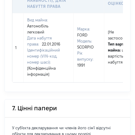
НАЯВНОСТІ), ДАТА
ОЦІНКОЮ, Г
НАБУТТЯ ПРАВА
Вид майна:
Автомобіль
Марка:
легковий
[Не
FORD
Дата набуття
застосовуєтьс
Модель:
права:
22.01.2016
Тип вартості
SCORPIO
1
Ідентифікаційний
майна:
це
Рік
номер (VIN-код,
вартість на да
випуску:
номер шасі):
набуття права
1991
[Конфіденційна
інформація]
7. Цінні папери
У суб'єкта декларування чи членів його сім'ї відсутні
об'єкти для декларування в цьому розділі.