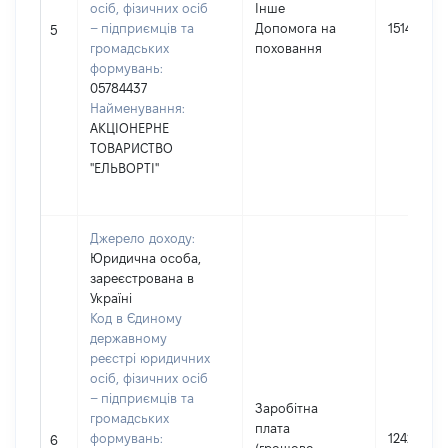
осіб, фізичних осіб
Інше
– підприємців та
Допомога на
1514
5
громадських
поховання
формувань:
05784437
Найменування:
АКЦІОНЕРНЕ
ТОВАРИСТВО
"ЕЛЬВОРТІ"
Джерело доходу:
Юридична особа,
зареєстрована в
Україні
Код в Єдиному
державному
реєстрі юридичних
осіб, фізичних осіб
– підприємців та
Заробітна
громадських
плата
формувань:
124297
6