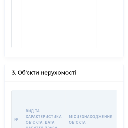
3. Об'єкти нерухомості
ВАР
ДАТ
НАБ
ВИД ТА
ПРА
ХАРАКТЕРИСТИКА
МІСЦЕЗНАХОДЖЕННЯ
№
ЗА
ОБʼЄКТА, ДАТА
ОБʼЄКТА
ОС