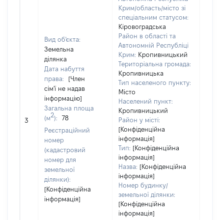
Крим/область/місто зі
спеціальним статусом:
Кіровоградська
Район в області та
Вид об'єкта:
Автономній Республіці
Земельна
Крим:
Кропивницький
ділянка
Територіальна громада:
Дата набуття
Кропивницька
права:
[Член
Тип населеного пункту:
сім'ї не надав
Місто
інформацію]
Населений пункт:
Загальна площа
Кропивницький
2
(м
):
78
[Не 
Район у місті:
3
[Конфіденційна
Реєстраційний
інформація]
номер
Тип:
[Конфіденційна
(кадастровий
інформація]
номер для
Назва:
[Конфіденційна
земельної
інформація]
ділянки):
Номер будинку/
[Конфіденційна
земельної ділянки:
інформація]
[Конфіденційна
інформація]