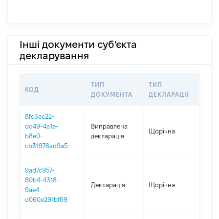
Інші документи суб'єкта
декларування
ТИП
ТИП
КОД
ПЕР
ДОКУМЕНТА
ДЕКЛАРАЦІЇ
8fc3ec22-
dd49-4a1e-
Виправлена
Щорічна
2024
b8e0-
декларація
cb31976ad9a5
9ad7c957-
80b4-4318-
Декларація
Щорічна
2024
9ae4-
d060e291bf69