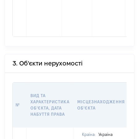
осіб 
підп
гром
форм
0003
3. Об'єкти нерухомості
ВА
ВИД ТА
НА
ХАРАКТЕРИСТИКА
МІСЦЕЗНАХОДЖЕННЯ
НА
№
ОБ’ЄКТА, ДАТА
ОБ’ЄКТА
ПР
НАБУТТЯ ПРАВА
ВЛ
ГР
Країна:
Україна