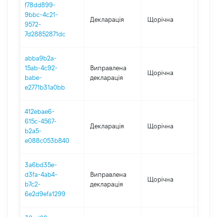
f78dd899-
9bbc-4c21-
Декларація
Щорічна
2023
9572-
7d28852871dc
abba9b2a-
15ab-4c92-
Виправлена
Щорічна
2022
babe-
декларація
e2771b31a0bb
412ebae6-
615c-4567-
Декларація
Щорічна
2022
b2a5-
e088c053b840
3a6bd35e-
d3fa-4ab4-
Виправлена
Щорічна
2021
b7c2-
декларація
6e2d9efa1299