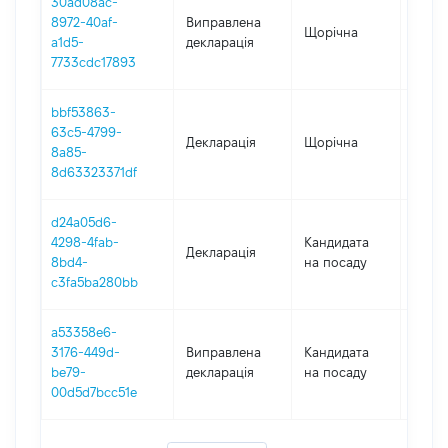
30ad08ac-
8972-40af-
Виправлена
Щорічна
2021
a1d5-
декларація
7733cdc17893
bbf53863-
63c5-4799-
Декларація
Щорічна
2021
8a85-
8d63323371df
d24a05d6-
4298-4fab-
Кандидата
Декларація
2021
8bd4-
на посаду
c3fa5ba280bb
a53358e6-
3176-449d-
Виправлена
Кандидата
2020
be79-
декларація
на посаду
00d5d7bcc51e