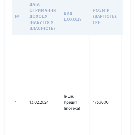
ДАТА
ІНФ
ОТРИМАННЯ
РОЗМІР
ВИД
ПРО
№
ДОХОДУ
(ВАРТІСТЬ),
ДОХОДУ
(ДЖ
(НАБУТТЯ У
ГРН
ДОХ
ВЛАСНІСТЬ)
Джер
Юри
особ
заре
в Укр
Найм
АКЦІ
ТОВ
"ДЕ
Інше
:
ОЩА
1
13.02.2024
Кредит
1733600
БАНК
(іпотека)
Код 
держ
реєс
юрид
осіб,