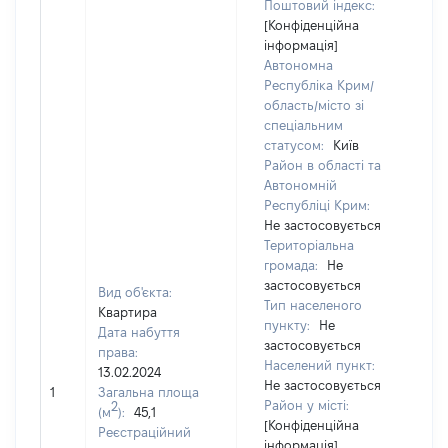
Поштовий індекс:
[Конфіденційна
інформація]
Автономна
Республіка Крим/
область/місто зі
спеціальним
статусом:
Київ
Район в області та
Автономній
Республіці Крим:
Не застосовується
Територіальна
громада:
Не
застосовується
Вид об'єкта:
Тип населеного
Квартира
пункту:
Не
Дата набуття
застосовується
права:
Населений пункт:
13.02.2024
Не застосовується
1
Загальна площа
21
Район у місті:
2
(м
):
45,1
[Конфіденційна
Реєстраційний
інформація]