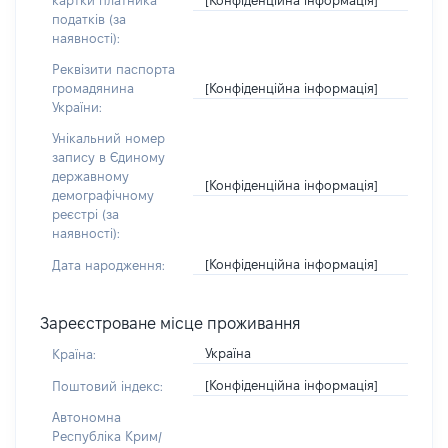
картки платника
податків (за
наявності):
Реквізити паспорта
[Конфіденційна інформація]
громадянина
України:
Унікальний номер
запису в Єдиному
державному
[Конфіденційна інформація]
демографічному
реєстрі (за
наявності):
[Конфіденційна інформація]
Дата народження:
Зареєстроване місце проживання
Україна
Країна:
[Конфіденційна інформація]
Поштовий індекс:
Автономна
Республіка Крим/