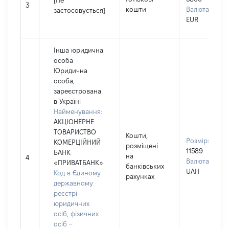
[Не
3
кошти
Валюта:
застосовується]
EUR
Інша юридична
особа
Юридична
особа,
зареєстрована
в Україні
Найменування:
АКЦІОНЕРНЕ
ТОВАРИСТВО
Кошти,
Розмір:
КОМЕРЦІЙНИЙ
розміщені
11589
БАНК
на
4
Валюта:
«ПРИВАТБАНК»
банківських
UAH
Код в Єдиному
рахунках
державному
реєстрі
юридичних
осіб, фізичних
осіб –