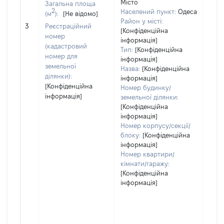
Місто
Загальна площа
2
Населений пункт:
Одеса
(м
):
[Не відомо]
Район у місті:
[Не 
3
Реєстраційний
[Конфіденційна
номер
інформація]
(кадастровий
Тип:
[Конфіденційна
номер для
інформація]
земельної
Назва:
[Конфіденційна
ділянки):
інформація]
[Конфіденційна
Номер будинку/
інформація]
земельної ділянки:
[Конфіденційна
інформація]
Номер корпусу/секції/
блоку:
[Конфіденційна
інформація]
Номер квартири/
кімнати/гаражу:
[Конфіденційна
інформація]