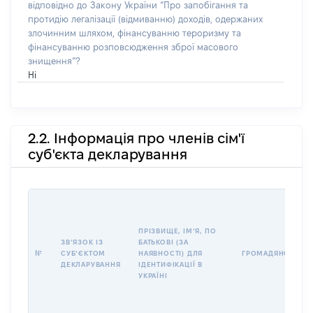
відповідно до Закону України “Про запобігання та
протидію легалізації (відмиванню) доходів, одержаних
злочинним шляхом, фінансуванню тероризму та
фінансуванню розповсюдження зброї масового
знищення”?
Ні
2.2. Інформація про членів сім'ї
суб'єкта декларування
ПРІЗВИЩЕ, ІМʼЯ, ПО
ЗВʼЯЗОК ІЗ
БАТЬКОВІ (ЗА
№
СУБʼЄКТОМ
НАЯВНОСТІ) ДЛЯ
ГРОМАДЯНСТВО
ДЕКЛАРУВАННЯ
ІДЕНТИФІКАЦІЇ В
УКРАЇНІ