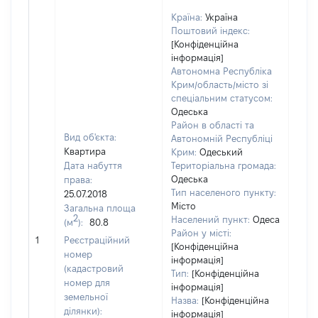
Країна:
Україна
Поштовий індекс:
[Конфіденційна
інформація]
Автономна Республіка
Крим/область/місто зі
спеціальним статусом:
Одеська
Район в області та
Вид об'єкта:
Автономній Республіці
Квартира
Крим:
Одеський
Дата набуття
Територіальна громада:
Одеська
права:
134
Тип населеного пункту:
25.07.2018
Тип
Місто
Загальна площа
варт
2
Населений пункт:
Одеса
(м
):
80.8
обʼє
Район у місті:
1
Реєстраційний
варт
[Конфіденційна
номер
дату
інформація]
(кадастровий
Тип:
[Конфіденційна
набу
номер для
інформація]
пра
земельної
Назва:
[Конфіденційна
ділянки):
інформація]