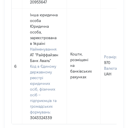
20953647
Інша юридична
особа
Юридична
особа,
зареєстрована
в Україні
Найменування:
Кошти,
АТ "Райффайзен
Розмір:
розміщені
Банк Аваль"
970
на
6
Код в Єдиному
Валюта:
банківських
державному
UAH
рахунках
реєстрі
юридичних
осіб, фізичних
осіб –
підприємців та
громадських
формувань:
3043324339