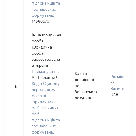
підприємців та
громадських
формувань:
14360570
Інша юридична
особа
Юридична
особа,
зареєстрована
в Україні
Найменування:
Кошти,
Розмір:
АБ Південний
розміщені
77
Код в Єдиному
на
5
Валюта:
державному
банківських
UAH
реєстрі
рахунках
юридичних
осіб, фізичних
осіб –
підприємців та
громадських
формувань: