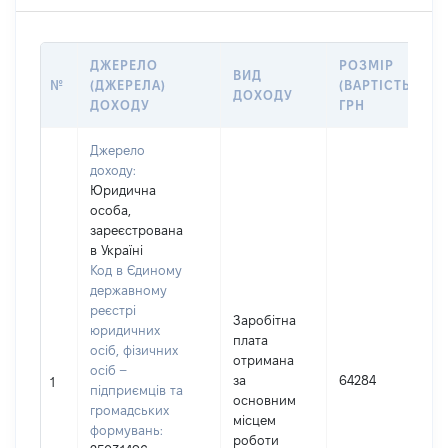
ДЖЕРЕЛО
РОЗМІР
ВИД
№
(ДЖЕРЕЛА)
(ВАРТІСТЬ),
ДОХОДУ
ДОХОДУ
ГРН
Джерело
доходу:
Юридична
особа,
зареєстрована
в Україні
Код в Єдиному
державному
реєстрі
Заробітна
юридичних
плата
осіб, фізичних
отримана
осіб –
за
64284
1
підприємців та
основним
громадських
місцем
формувань:
роботи