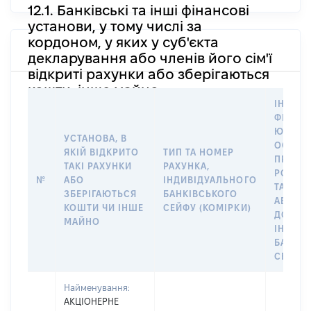
12.1. Банківські та інші фінансові
установи, у тому числі за
кордоном, у яких у суб'єкта
декларування або членів його сім'ї
відкриті рахунки або зберігаються
кошти, інше майно
ІНФОР
ФІЗИЧН
ЮРИДИ
УСТАНОВА, В
ОСОБУ,
ЯКІЙ ВІДКРИТО
ТИП ТА НОМЕР
ПРАВО
ТАКІ РАХУНКИ
РАХУНКА,
РОЗПО
№
АБО
ІНДИВІДУАЛЬНОГО
ТАКИМ
ЗБЕРІГАЮТЬСЯ
БАНКІВСЬКОГО
АБО М
КОШТИ ЧИ ІНШЕ
СЕЙФУ (КОМІРКИ)
ДО
МАЙНО
ІНДИВ
БАНКІ
СЕЙФУ 
Найменування:
АКЦІОНЕРНЕ