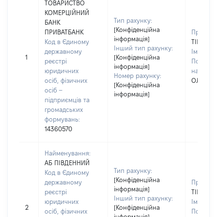
ТОВАРИСТВО
КОМЕРЦІЙНИЙ
Тип рахунку:
БАНК
[Конфіденційна
ПРИВАТБАНК
Прізвищ
інформація]
Код в Єдиному
ТІЩЕНК
Інший тип рахунку:
державному
Ім'я:
ОЛ
1
[Конфіденційна
реєстрі
По батьк
інформація]
юридичних
наявност
Номер рахунку:
осіб, фізичних
ОЛЕКСА
[Конфіденційна
осіб –
інформація]
підприємців та
громадських
формувань:
14360570
Найменування:
АБ ПІВДЕННИЙ
Тип рахунку:
Код в Єдиному
[Конфіденційна
державному
Прізвищ
інформація]
реєстрі
ТІЩЕНК
Інший тип рахунку:
юридичних
Ім'я:
ОЛ
2
[Конфіденційна
осіб, фізичних
По батьк
інформація]