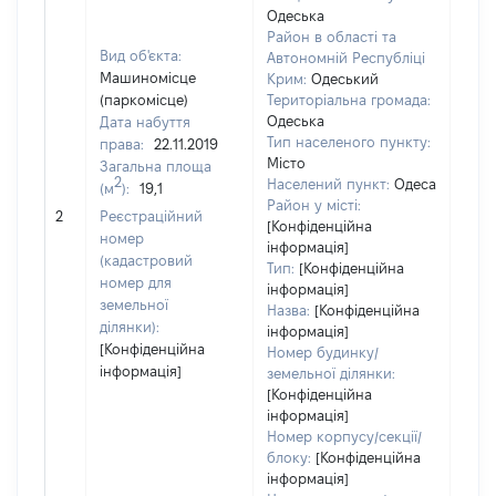
Одеська
Район в області та
Вид об'єкта:
Автономній Республіці
Машиномісце
Крим:
Одеський
(паркомісце)
Територіальна громада:
Одеська
Дата набуття
1537
Тип населеного пункту:
права:
22.11.2019
Тип
Місто
Загальна площа
варт
2
Населений пункт:
Одеса
(м
):
19,1
обʼє
Район у місті:
2
Реєстраційний
варт
[Конфіденційна
номер
дату
інформація]
(кадастровий
Тип:
[Конфіденційна
набу
номер для
інформація]
пра
земельної
Назва:
[Конфіденційна
ділянки):
інформація]
[Конфіденційна
Номер будинку/
інформація]
земельної ділянки:
[Конфіденційна
інформація]
Номер корпусу/секції/
блоку:
[Конфіденційна
інформація]