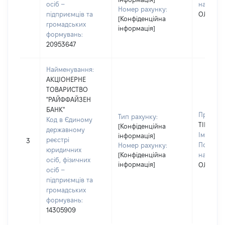
осіб –
наявност
Номер рахунку:
підприємців та
ОЛЕКСА
[Конфіденційна
громадських
інформація]
формувань:
20953647
Найменування:
АКЦІОНЕРНЕ
ТОВАРИСТВО
"РАЙФФАЙЗЕН
БАНК"
Прізвищ
Тип рахунку:
Код в Єдиному
ТІЩЕНК
[Конфіденційна
державному
Ім'я:
ОЛ
інформація]
реєстрі
3
По батьк
Номер рахунку:
юридичних
[Конфіденційна
наявност
осіб, фізичних
інформація]
ОЛЕКСА
осіб –
підприємців та
громадських
формувань:
14305909