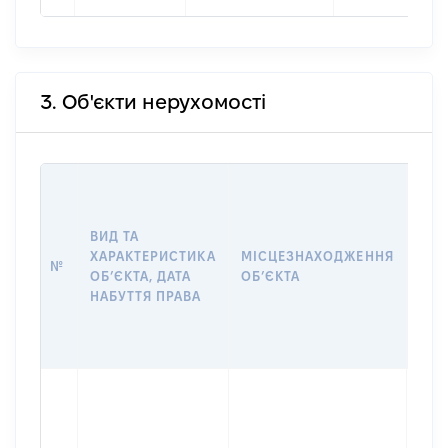
3. Об'єкти нерухомості
ВАР
ДАТ
НАБ
ВИД ТА
ПРА
ХАРАКТЕРИСТИКА
МІСЦЕЗНАХОДЖЕННЯ
№
ЗА
ОБʼЄКТА, ДАТА
ОБʼЄКТА
ОС
НАБУТТЯ ПРАВА
ГР
ОЦІ
ГРН