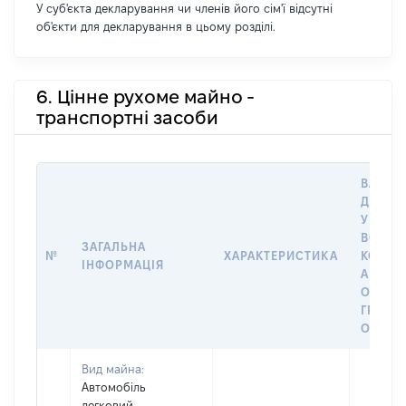
У суб'єкта декларування чи членів його сім'ї відсутні
об'єкти для декларування в цьому розділі.
6. Цінне рухоме майно -
транспортні засоби
ВАРТІС
ДАТУ 
У ВЛАС
ВОЛОД
ЗАГАЛЬНА
№
ХАРАКТЕРИСТИКА
КОРИС
ІНФОРМАЦІЯ
АБО З
ОСТА
ГРОШ
ОЦІНК
Вид майна:
Автомобіль
легковий