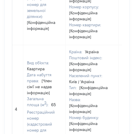
інформація]
номер для
Номер корпусу:
земельної
[Конфіденційна
ділянки):
інформація]
[Конфіденційна
Номер квартири:
інформація]
[Конфіденційна
інформація]
Країна:
Україна
Поштовий індекс:
Вид об'єкта:
[Конфіденційна
Квартира
інформація]
Дата набуття
Населений пункт:
права:
[Член
Київ / Україна
сім'ї не надав
Тип:
[Конфіденційна
інформацію]
інформація]
Загальна
Назва:
[Член 
2
площа (м
):
65
[Конфіденційна
не на
4
інформація]
Реєстраційний
інфор
Номер будинку:
номер
[Конфіденційна
(кадастровий
інформація]
номер для