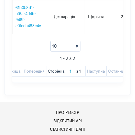
61b058d1-
bf6a-4d4b-
Декларація
Щорічна
2018
946f-
e0feeb483c4e
1 - 2 з 2
Перша
Попередня
Сторінка
з
1
Наступна
Остання
ПРО РЕЄСТР
ВІДКРИТИЙ АРІ
СТАТИСТИЧНІ ДАНІ