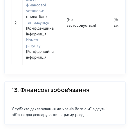
фінансової
установи:
приватбанк
[Не
[Не
Тип рахунку:
2
застосовується]
застосов
[Конфіденційна
інформація]
Номер
рахунку:
[Конфіденційна
інформація]
13. Фінансові зобов'язання
У суб'єкта декларування чи членів його сім'ї відсутні
об'єкти для декларування в цьому розділі.