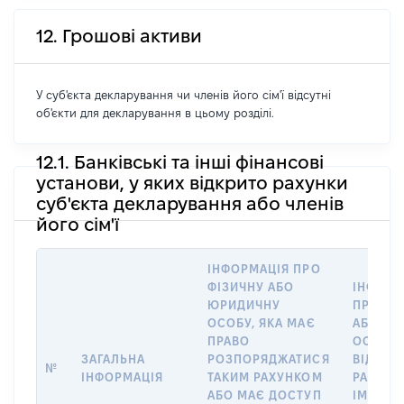
12. Грошові активи
У суб'єкта декларування чи членів його сім'ї відсутні
об'єкти для декларування в цьому розділі.
12.1. Банківські та інші фінансові
установи, у яких відкрито рахунки
суб'єкта декларування або членів
його сім'ї
ІНФОРМАЦІЯ ПРО
ФІЗИЧНУ АБО
ІНФОРМ
ЮРИДИЧНУ
ПРО ФІ
ОСОБУ, ЯКА МАЄ
АБО Ю
ПРАВО
ОСОБУ,
ЗАГАЛЬНА
РОЗПОРЯДЖАТИСЯ
ВІДКРИ
№
ІНФОРМАЦІЯ
ТАКИМ РАХУНКОМ
РАХУНО
АБО МАЄ ДОСТУП
ІМ’Я СУ