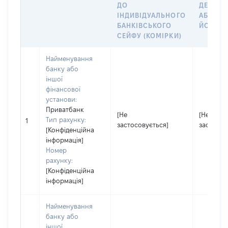
ДО
ДЕКЛАР
ІНДИВІДУАЛЬНОГО
АБО ЧЛ
БАНКІВСЬКОГО
ЙОГО СІ
СЕЙФУ (КОМІРКИ)
Найменування
банку або
іншої
фінансової
установи:
Приватбанк
[Не
[Не
Тип рахунку:
1
застосовується]
застосов
[Конфіденційна
інформація]
Номер
рахунку:
[Конфіденційна
інформація]
Найменування
банку або
іншої