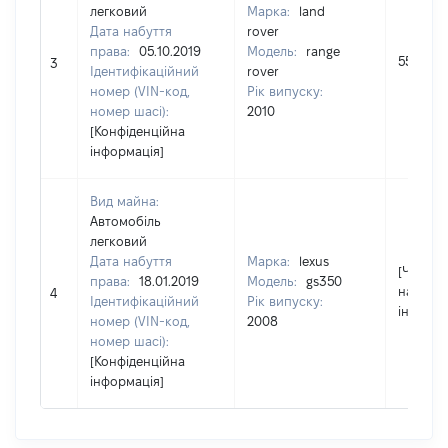
легковий
Марка:
land
Дата набуття
rover
права:
05.10.2019
Модель:
range
550000
3
Ідентифікаційний
rover
номер (VIN-код,
Рік випуску:
номер шасі):
2010
[Конфіденційна
інформація]
Вид майна:
Автомобіль
легковий
Дата набуття
Марка:
lexus
[Член сі
права:
18.01.2019
Модель:
gs350
надав
4
Ідентифікаційний
Рік випуску:
інформа
номер (VIN-код,
2008
номер шасі):
[Конфіденційна
інформація]