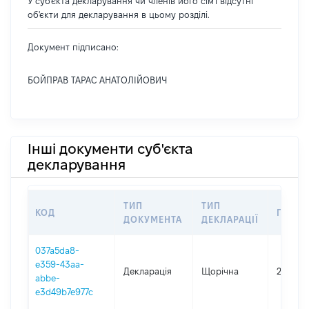
У суб'єкта декларування чи членів його сім'ї відсутні
об'єкти для декларування в цьому розділі.
Документ підписано:
БОЙПРАВ ТАРАС АНАТОЛІЙОВИЧ
Інші документи суб'єкта
декларування
ТИП
ТИП
КОД
ПЕРІО
ДОКУМЕНТА
ДЕКЛАРАЦІЇ
037a5da8-
e359-43aa-
Декларація
Щорічна
2020
abbe-
e3d49b7e977c