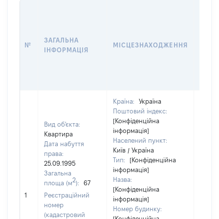
ВАРТ
ДАТУ
НАБУ
ЗАГАЛЬНА
ПРАВ
№
МІСЦЕЗНАХОДЖЕННЯ
ІНФОРМАЦІЯ
ЗА
ОСТ
ГРО
ОЦІ
Країна:
Україна
Поштовий індекс:
[Конфіденційна
Вид об'єкта:
інформація]
Квартира
Населений пункт:
Дата набуття
Київ / Україна
права:
Тип:
[Конфіденційна
25.09.1995
інформація]
Загальна
Назва:
2
площа (м
):
67
[Конфіденційна
[Не ві
1
Реєстраційний
інформація]
номер
Номер будинку:
(кадастровий
[Конфіденційна