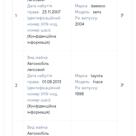
Дата набуття
Марка:
daewoo
права:
23.11.2007
Модель:
sens
[Не від
1
Ідентифікаційний
Рік випуску:
номер (VIN-код,
2004
номер шасі):
[Конфіденційна
інформація]
Вид майна:
Автомобіль
легковий
Дата набуття
Марка:
tayota
права:
01.08.2013
Модель:
hiace
[Не від
2
Ідентифікаційний
Рік випуску:
номер (VIN-код,
1998
номер шасі):
[Конфіденційна
інформація]
Вид майна:
Автомобіль