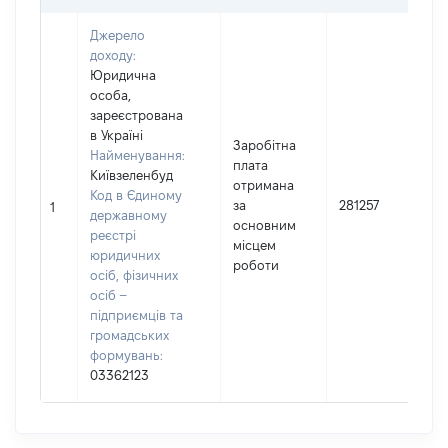
Джерело
доходу:
Юридична
особа,
зареєстрована
в Україні
Заробітна
Найменування:
плата
Київзеленбуд
отримана
Код в Єдиному
І
за
281257
1
державному
основним
реєстрі
місцем
юридичних
роботи
осіб, фізичних
осіб –
підприємців та
громадських
формувань:
03362123