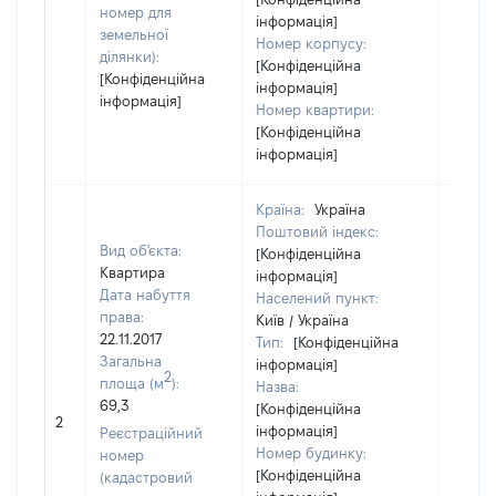
номер для
інформація]
земельної
Номер корпусу:
ділянки):
[Конфіденційна
[Конфіденційна
інформація]
інформація]
Номер квартири:
[Конфіденційна
інформація]
Країна:
Україна
Поштовий індекс:
Вид об'єкта:
[Конфіденційна
Квартира
інформація]
Дата набуття
Населений пункт:
права:
Київ / Україна
22.11.2017
Тип:
[Конфіденційна
Загальна
інформація]
2
площа (м
):
Назва:
69,3
[Конфіденційна
[Не ві
2
інформація]
Реєстраційний
Номер будинку:
номер
[Конфіденційна
(кадастровий