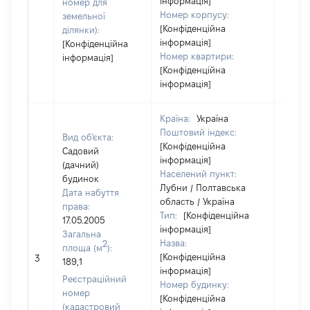
інформація]
номер для
Номер корпусу:
земельної
[Конфіденційна
ділянки):
інформація]
[Конфіденційна
Номер квартири:
інформація]
[Конфіденційна
інформація]
Країна:
Україна
Поштовий індекс:
Вид об'єкта:
[Конфіденційна
Садовий
інформація]
(дачний)
Населений пункт:
будинок
Лубни / Полтавська
Дата набуття
область / Україна
права:
Тип:
[Конфіденційна
17.05.2005
інформація]
Загальна
Назва:
2
площа (м
):
[Конфіденційна
[Не ві
3
189,1
інформація]
Реєстраційний
Номер будинку:
номер
[Конфіденційна
(кадастровий