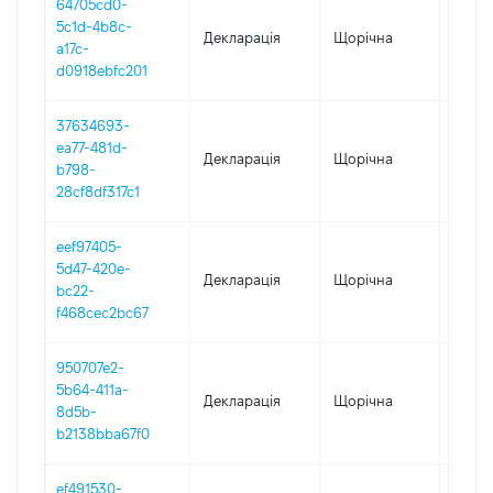
64705cd0-
5c1d-4b8c-
Декларація
Щорічна
2020
a17c-
d0918ebfc201
37634693-
ea77-481d-
Декларація
Щорічна
2019
b798-
28cf8df317c1
eef97405-
5d47-420e-
Декларація
Щорічна
2018
bc22-
f468cec2bc67
950707e2-
5b64-411a-
Декларація
Щорічна
2017
8d5b-
b2138bba67f0
ef491530-