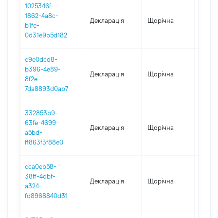
1025346f-
1862-4a8c-
Декларація
Щорічна
2024
b1fe-
0d31e9b5d182
c9e0dcd8-
b396-4e89-
Декларація
Щорічна
2023
8f2e-
7da8893d0ab7
332853b9-
63fe-4699-
Декларація
Щорічна
2022
a5bd-
ff863f3f88e0
cca0eb58-
38ff-4dbf-
Декларація
Щорічна
2021
a324-
fd8968840d31