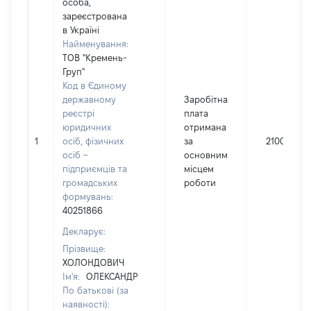
особа,
зареєстрована
в Україні
Найменування:
ТОВ "Кремень-
Груп"
Код в Єдиному
державному
Заробітна
реєстрі
плата
юридичних
отримана
1
осіб, фізичних
за
21000
осіб –
основним
підприємців та
місцем
громадських
роботи
формувань:
40251866
Декларує:
Прізвище:
ХОЛОНДОВИЧ
Ім'я:
ОЛЕКСАНДР
По батькові (за
наявності):