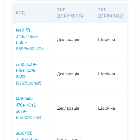
ТИП
ТИП
КОД
ПЕ
ДОКУМЕНТА
ДЕКЛАРАЦІЇ
fea01f7a-
348d-48ee-
Декларація
Щорічна
202
bb9e-
939f5d80a20d
cd858c39-
b6eb-478e-
Декларація
Щорічна
202
8452-
f97679b9fe45
f4db04aa-
476e-40a2-
Декларація
Щорічна
202
a679-
fdb0091524f4
af667158-
3af6-430b-
Виправлена