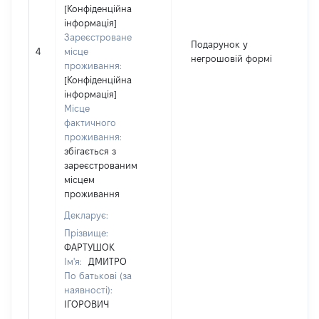
[Конфіденційна
інформація]
Зареєстроване
Подарунок у
4
місце
2
негрошовій формі
проживання:
[Конфіденційна
інформація]
Місце
фактичного
проживання:
збігається з
зареєстрованим
місцем
проживання
Декларує:
Прізвище:
ФАРТУШОК
Ім'я:
ДМИТРО
По батькові (за
наявності):
ІГОРОВИЧ