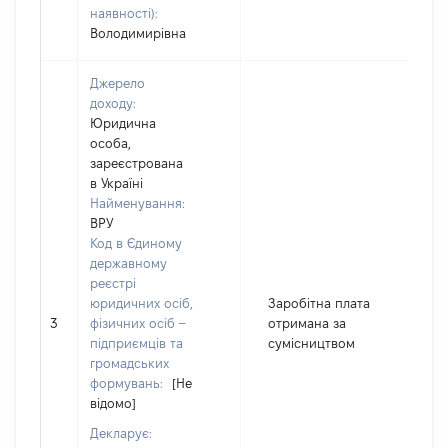
наявності):
Володимирівна
Джерело
доходу:
Юридична
особа,
зареєстрована
в Україні
Найменування:
ВРУ
Код в Єдиному
державному
реєстрі
юридичних осіб,
Заробітна плата
3
фізичних осіб –
отримана за
9
підприємців та
сумісництвом
громадських
формувань:
[Не
відомо]
Декларує: