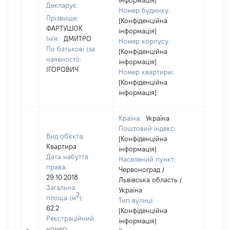
інформація]
Декларує:
Номер будинку:
Прізвище:
[Конфіденційна
ФАРТУШОК
інформація]
Ім'я:
ДМИТРО
Номер корпусу:
По батькові (за
[Конфіденційна
наявності):
інформація]
ІГОРОВИЧ
Номер квартири:
[Конфіденційна
інформація]
Країна:
Україна
Поштовий індекс:
Вид об'єкта:
[Конфіденційна
Квартира
інформація]
Дата набуття
Населений пункт:
права:
Червоноград /
29.10.2018
Львівська область /
Загальна
Україна
2
площа (м
):
Тип вулиці:
62.2
[Конфіденційна
Реєстраційний
інформація]
номер: