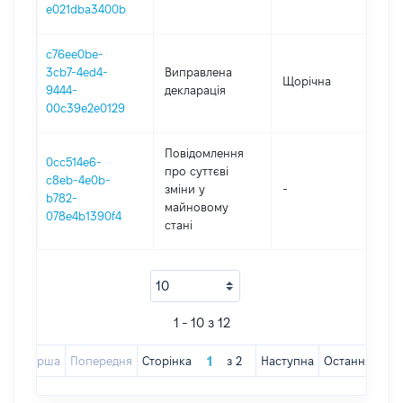
e021dba3400b
c76ee0be-
3cb7-4ed4-
Виправлена
Щорічна
201
9444-
декларація
00c39e2e0129
Повідомлення
0cc514e6-
про суттєві
c8eb-4e0b-
зміни y
-
201
b782-
майновому
078e4b1390f4
стані
1 - 10 з 12
Перша
Попередня
Сторінка
з
2
Наступна
Остання