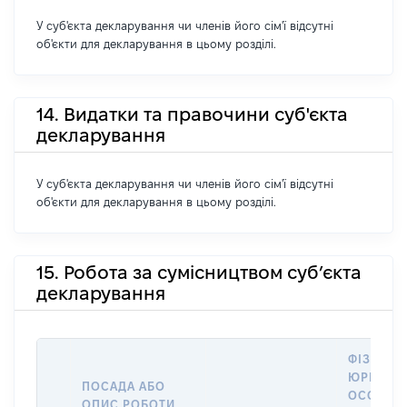
У суб'єкта декларування чи членів його сім'ї відсутні
об'єкти для декларування в цьому розділі.
14. Видатки та правочини суб'єкта
декларування
У суб'єкта декларування чи членів його сім'ї відсутні
об'єкти для декларування в цьому розділі.
15. Робота за сумісництвом суб’єкта
декларування
ФІЗИЧНА
ЮРИДИЧ
ПОСАДА АБО
ОСОБА, 
ОПИС РОБОТИ,