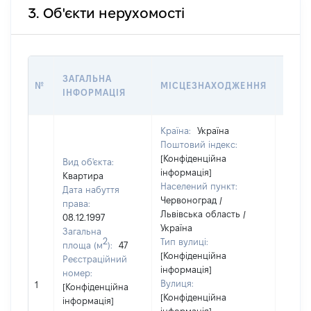
3. Об'єкти нерухомості
ВАРТ
ЗАГАЛЬНА
№
МІСЦЕЗНАХОДЖЕННЯ
НА Д
ІНФОРМАЦІЯ
НАБУ
Країна:
Україна
Поштовий індекс:
[Конфіденційна
Вид об'єкта:
інформація]
Квартира
Населений пункт:
Дата набуття
Червоноград /
права:
Львівська область /
08.12.1997
Україна
Загальна
2
Тип вулиці:
площа (м
):
47
[Конфіденційна
Реєстраційний
інформація]
номер:
Вулиця:
1
12828
[Конфіденційна
[Конфіденційна
інформація]