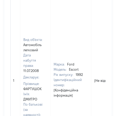
Вид об'єкта:
Автомобіль
легковий
Дата
набуття
Марка:
Ford
права:
Модель:
Escort
11.07.2008
Рік випуску:
1992
Декларує:
Ідентифікаційний
1
[Не відомо]
Прізвище:
номер:
ФАРТУШОК
[Конфіденційна
Ім'я:
інформація]
ДМИТРО
По батькові
(за
наявності):