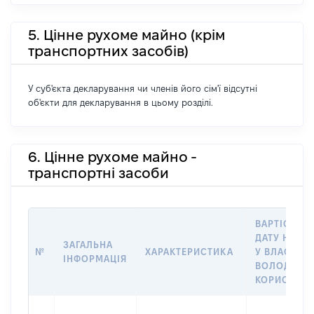
5. Цінне рухоме майно (крім
транспортних засобів)
У суб'єкта декларування чи членів його сім'ї відсутні
об'єкти для декларування в цьому розділі.
6. Цінне рухоме майно -
транспортні засоби
ВАРТІСТЬ Н
ДАТУ НАБУ
ЗАГАЛЬНА
№
ХАРАКТЕРИСТИКА
У ВЛАСНІСТ
ІНФОРМАЦІЯ
ВОЛОДІННЯ
КОРИСТУВ