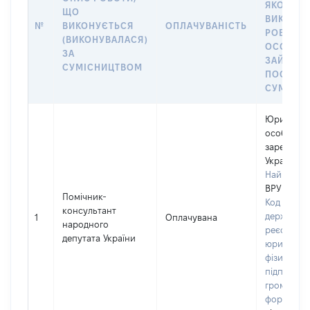
ЯКОЇ
ЩО
ВИКОНУ
№
ВИКОНУЄТЬСЯ
ОПЛАЧУВАНІСТЬ
РОБОТА (
(ВИКОНУВАЛАСЯ)
ОСОБА
ЗА
ЗАЙМАЛ
СУМІСНИЦТВОМ
ПОСАДУ 
СУМІСН
Юридичн
особа,
зареєстро
Україні
Найменув
ВРУ
Помічник-
Код в Єди
консультант
державно
1
Оплачувана
народного
реєстрі
депутата України
юридичних
фізичних о
підприємц
громадськ
формуван