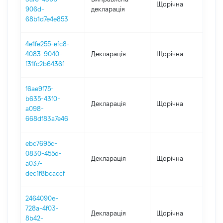
Щорічна
202
906d-
декларація
68b1d7e4e853
4e1fe255-efc8-
4083-9040-
Декларація
Щорічна
202
f31fc2b6436f
f6ae9f75-
b635-43f0-
Декларація
Щорічна
202
a098-
668df83a7e46
ebc7695c-
0830-455d-
Декларація
Щорічна
202
a037-
dec1f8bcaccf
2464090e-
728a-4f03-
Декларація
Щорічна
201
8b42-