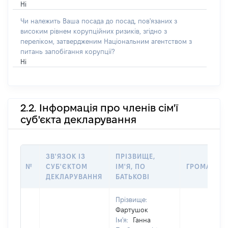
Ні
Чи належить Ваша посада до посад, пов'язаних з
високим рівнем корупційних ризиків, згідно з
переліком, затвердженим Національним агентством з
питань запобігання корупції?
Ні
2.2. Інформація про членів сім'ї
суб'єкта декларування
ЗВ'ЯЗОК ІЗ
ПРІЗВИЩЕ,
№
СУБ'ЄКТОМ
ІМ'Я, ПО
ГРОМАДЯН
ДЕКЛАРУВАННЯ
БАТЬКОВІ
Прізвище:
Фартушок
Ім'я:
Ганна