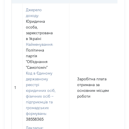
Джерело
доходу:
Юридична
особа,
зареєстрована
в Україні
Найменування:
Політична
партія
"Об'єднання
"Самопоміч"
Код в Єдиному
державному
Заробітна плата
реєстрі
отримана за
1
1
юридичних осіб,
основним місцем
фізичних осіб –
роботи
підприємців та
громадських
формувань:
38558365
Декларує: