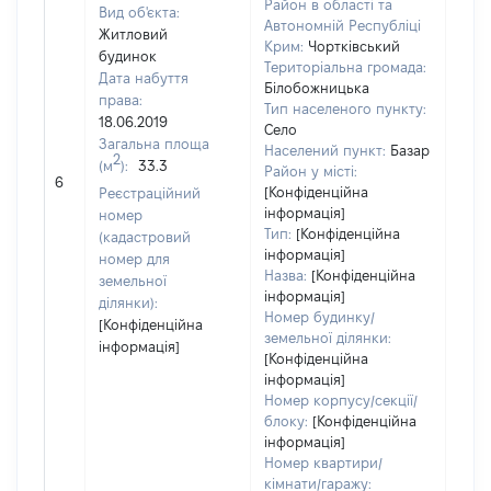
Район в області та
Вид об'єкта:
Автономній Республіці
Житловий
Крим:
Чортківський
будинок
Територіальна громада:
Дата набуття
Білобожницька
права:
Тип населеного пункту:
18.06.2019
Село
Загальна площа
Населений пункт:
Базар
2
(м
):
33.3
[Не
Район у місті:
6
заст
[Конфіденційна
Реєстраційний
інформація]
номер
Тип:
[Конфіденційна
(кадастровий
інформація]
номер для
Назва:
[Конфіденційна
земельної
інформація]
ділянки):
Номер будинку/
[Конфіденційна
земельної ділянки:
інформація]
[Конфіденційна
інформація]
Номер корпусу/секції/
блоку:
[Конфіденційна
інформація]
Номер квартири/
кімнати/гаражу: