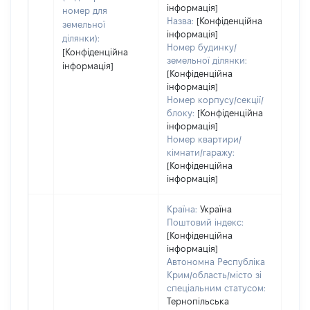
інформація]
номер для
Назва:
[Конфіденційна
земельної
інформація]
ділянки):
Номер будинку/
[Конфіденційна
земельної ділянки:
інформація]
[Конфіденційна
інформація]
Номер корпусу/секції/
блоку:
[Конфіденційна
інформація]
Номер квартири/
кімнати/гаражу:
[Конфіденційна
інформація]
Країна:
Україна
Поштовий індекс:
[Конфіденційна
інформація]
Автономна Республіка
Крим/область/місто зі
спеціальним статусом:
Тернопільська