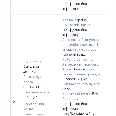
[Конфіденційна
інформація]
Країна:
Україна
Поштовий індекс:
[Конфіденційна
інформація]
Автономна Республіка
Крим/область/місто зі
спеціальним статусом:
Тернопільська
Район в області та
Вид об'єкта:
Автономній Республіці
Земельна
Крим:
Чортківський
ділянка
Територіальна громада:
Дата набуття
Білобожницька
права:
Тип населеного пункту:
01.10.2019
Село
Загальна площа
Населений пункт:
Базар
2
(м
):
0,4
[Не
Район у місті:
5
заст
[Конфіденційна
Реєстраційний
інформація]
номер
Тип:
[Конфіденційна
(кадастровий