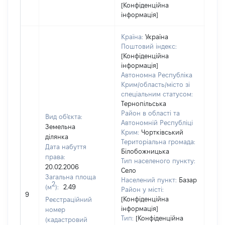
[Конфіденційна
інформація]
Країна:
Україна
Поштовий індекс:
[Конфіденційна
інформація]
Автономна Республіка
Крим/область/місто зі
спеціальним статусом:
Тернопільська
Район в області та
Вид об'єкта:
Автономній Республіці
Земельна
Крим:
Чортківський
ділянка
Територіальна громада:
Дата набуття
Білобожницька
права:
Тип населеного пункту:
20.02.2006
Село
Загальна площа
Населений пункт:
Базар
2
(м
):
2.49
[Не
Район у місті:
9
заст
[Конфіденційна
Реєстраційний
інформація]
номер
Тип:
[Конфіденційна
(кадастровий