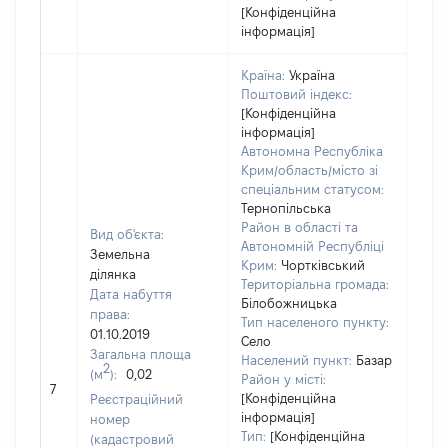
[Конфіденційна
інформація]
Країна:
Україна
Поштовий індекс:
[Конфіденційна
інформація]
Автономна Республіка
Крим/область/місто зі
спеціальним статусом:
Тернопільська
Район в області та
Вид об'єкта:
Автономній Республіці
Земельна
Крим:
Чортківський
ділянка
Територіальна громада:
Дата набуття
Білобожницька
права:
Тип населеного пункту:
01.10.2019
Село
Загальна площа
Населений пункт:
Базар
2
(м
):
0,02
[Не
Район у місті:
7
заст
[Конфіденційна
Реєстраційний
інформація]
номер
Тип:
[Конфіденційна
(кадастровий