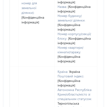
інформація]
номер для
Назва:
[Конфіденційна
земельної
інформація]
ділянки):
Номер будинку/
[Конфіденційна
земельної ділянки:
інформація]
[Конфіденційна
інформація]
Номер корпусу/секції/
блоку:
[Конфіденційна
інформація]
Номер квартири/
кімнати/гаражу:
[Конфіденційна
інформація]
Країна:
Україна
Поштовий індекс:
[Конфіденційна
інформація]
Автономна Республіка
Крим/область/місто зі
спеціальним статусом:
Тернопільська