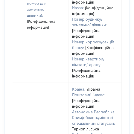
інформація]
номер для
Назва:
[Конфіденційна
земельної
інформація]
ділянки):
Номер будинку/
[Конфіденційна
земельної ділянки:
інформація]
[Конфіденційна
інформація]
Номер корпусу/секції/
блоку:
[Конфіденційна
інформація]
Номер квартири/
кімнати/гаражу:
[Конфіденційна
інформація]
Країна:
Україна
Поштовий індекс:
[Конфіденційна
інформація]
Автономна Республіка
Крим/область/місто зі
спеціальним статусом:
Тернопільська