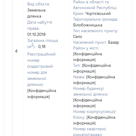
Район в області та
Вид об'єкта:
Автономній Республіці
Земельна
Крим:
Чортківський
ділянка
Територіальна громада:
Дата набуття
Білобожницька
права:
Тип населеного пункту:
01.10.2019
Село
Загальна площа
Населений пункт:
Базар
2
(м
):
0,18
[Не
Район у місті:
4
заст
[Конфіденційна
Реєстраційний
інформація]
номер
Тип:
[Конфіденційна
(кадастровий
інформація]
номер для
Назва:
[Конфіденційна
земельної
інформація]
ділянки):
Номер будинку/
[Конфіденційна
земельної ділянки:
інформація]
[Конфіденційна
інформація]
Номер корпусу/секції/
блоку:
[Конфіденційна
інформація]
Номер квартири/
кімнати/гаражу: