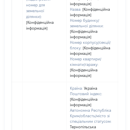
інформація]
номер для
Назва:
[Конфіденційна
земельної
інформація]
ділянки):
Номер будинку/
[Конфіденційна
земельної ділянки:
інформація]
[Конфіденційна
інформація]
Номер корпусу/секції/
блоку:
[Конфіденційна
інформація]
Номер квартири/
кімнати/гаражу:
[Конфіденційна
інформація]
Країна:
Україна
Поштовий індекс:
[Конфіденційна
інформація]
Автономна Республіка
Крим/область/місто зі
спеціальним статусом:
Тернопільська