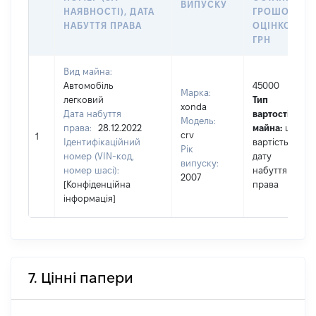
ВИПУСКУ
НАЯВНОСТІ), ДАТА
ГРОШОВОЮ
НАБУТТЯ ПРАВА
ОЦІНКОЮ,
ГРН
Вид майна:
Автомобіль
45000
Марка:
легковий
Тип
xonda
Дата набуття
вартості
Модель:
права:
28.12.2022
майна:
це
crv
1
Ідентифікаційний
вартість на
Рік
номер (VIN-код,
дату
випуску:
номер шасі):
набуття
2007
[Конфіденційна
права
інформація]
7. Цінні папери