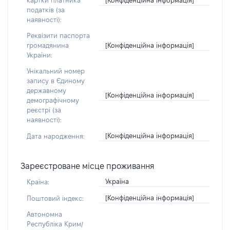
картки платника
податків (за
наявності):
Реквізити паспорта
[Конфіденційна інформація]
громадянина
України:
Унікальний номер
запису в Єдиному
державному
[Конфіденційна інформація]
демографічному
реєстрі (за
наявності):
[Конфіденційна інформація]
Дата народження:
Зареєстроване місце проживання
Україна
Країна:
[Конфіденційна інформація]
Поштовий індекс:
Автономна
Республіка Крим/