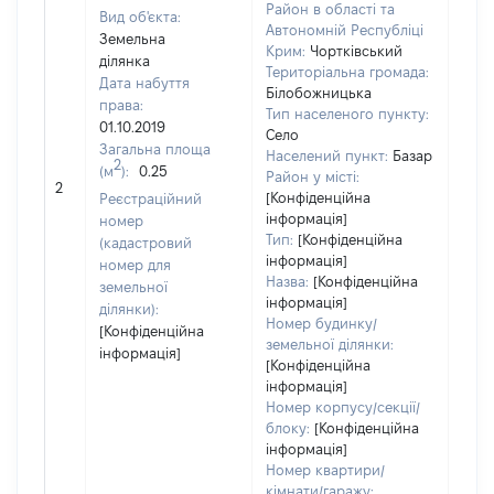
Район в області та
Вид об'єкта:
Автономній Республіці
Земельна
Крим:
Чортківський
ділянка
Територіальна громада:
Дата набуття
Білобожницька
права:
Тип населеного пункту:
01.10.2019
Село
Загальна площа
Населений пункт:
Базар
2
(м
):
0.25
[Не
Район у місті:
2
заст
[Конфіденційна
Реєстраційний
інформація]
номер
Тип:
[Конфіденційна
(кадастровий
інформація]
номер для
Назва:
[Конфіденційна
земельної
інформація]
ділянки):
Номер будинку/
[Конфіденційна
земельної ділянки:
інформація]
[Конфіденційна
інформація]
Номер корпусу/секції/
блоку:
[Конфіденційна
інформація]
Номер квартири/
кімнати/гаражу: