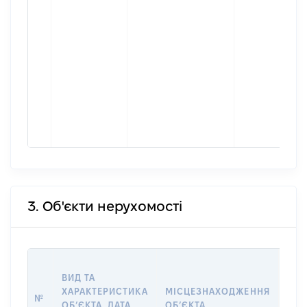
3. Об'єкти нерухомості
ВАР
ВИД ТА
ДАТ
ХАРАКТЕРИСТИКА
МІСЦЕЗНАХОДЖЕННЯ
ПРА
№
ОБʼЄКТА, ДАТА
ОБʼЄКТА
ОС