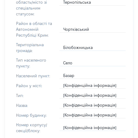
Тернопільська
область/місто зі
спеціальним
статусом:
Район в області та
Чортківський
Автономній
Республіці Крим:
Територіальна
Білобожницька
громада:
Тип населеного
Село
пункту:
Базар
Населений пункт:
[Конфіденційна інформація]
Район у місті:
[Конфіденційна інформація]
Тип:
[Конфіденційна інформація]
Назва:
[Конфіденційна інформація]
Номер будинку:
Номер корпусу/
[Конфіденційна інформація]
секції/блоку: