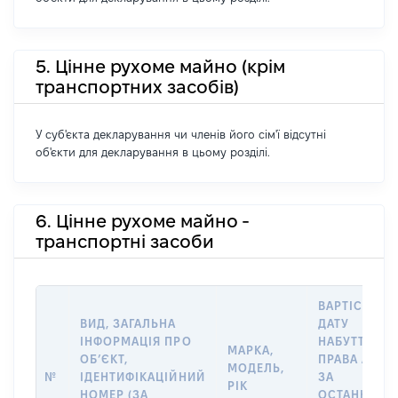
5. Цінне рухоме майно (крім
транспортних засобів)
У суб'єкта декларування чи членів його сім'ї відсутні
об'єкти для декларування в цьому розділі.
6. Цінне рухоме майно -
транспортні засоби
ВАРТІСТЬ Н
ВИД, ЗАГАЛЬНА
ДАТУ
ІНФОРМАЦІЯ ПРО
НАБУТТЯ
МАРКА,
ОБʼЄКТ,
ПРАВА АБО
МОДЕЛЬ,
№
ІДЕНТИФІКАЦІЙНИЙ
ЗА
РІК
НОМЕР (ЗА
ОСТАННЬО