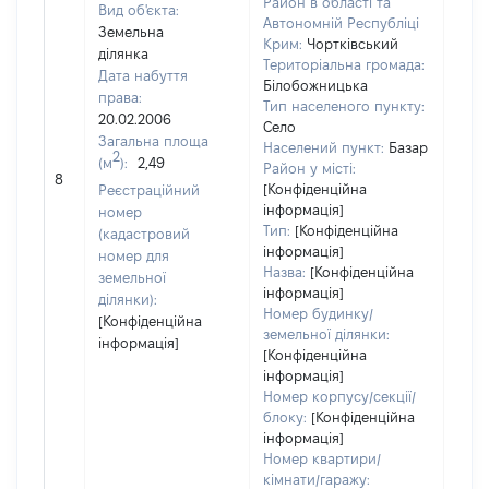
Район в області та
Вид об'єкта:
Автономній Республіці
Земельна
Крим:
Чортківський
ділянка
Територіальна громада:
Дата набуття
Білобожницька
права:
Тип населеного пункту:
20.02.2006
Село
Загальна площа
Населений пункт:
Базар
2
(м
):
2,49
[Не
Район у місті:
8
заст
[Конфіденційна
Реєстраційний
інформація]
номер
Тип:
[Конфіденційна
(кадастровий
інформація]
номер для
Назва:
[Конфіденційна
земельної
інформація]
ділянки):
Номер будинку/
[Конфіденційна
земельної ділянки:
інформація]
[Конфіденційна
інформація]
Номер корпусу/секції/
блоку:
[Конфіденційна
інформація]
Номер квартири/
кімнати/гаражу: