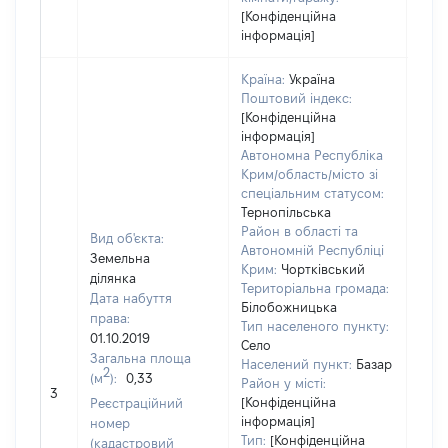
[Конфіденційна
інформація]
Країна:
Україна
Поштовий індекс:
[Конфіденційна
інформація]
Автономна Республіка
Крим/область/місто зі
спеціальним статусом:
Тернопільська
Район в області та
Вид об'єкта:
Автономній Республіці
Земельна
Крим:
Чортківський
ділянка
Територіальна громада:
Дата набуття
Білобожницька
права:
Тип населеного пункту:
01.10.2019
Село
Загальна площа
Населений пункт:
Базар
2
(м
):
0,33
[Не
Район у місті:
3
заст
[Конфіденційна
Реєстраційний
інформація]
номер
Тип:
[Конфіденційна
(кадастровий