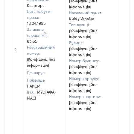
[Конфіденційна
Квартира
інформація]
Дата набуття
Населений пункт:
права:
Київ / Україна
18.04.1995
Тип вулиці:
Загальна
[Конфіденційна
2
площа (м
):
інформація]
63,35
Вулиця:
[Не
Реєстраційний
[Конфіденційна
1
відом
номер:
інформація]
[Конфіденційна
Номер будинку:
інформація]
[Конфіденційна
Декларує:
інформація]
Номер корпусу:
Прізвище:
[Конфіденційна
НАЙЄМ
інформація]
Ім'я:
МУСТАФА-
Номер квартири:
МАСІ
[Конфіденційна
інформація]