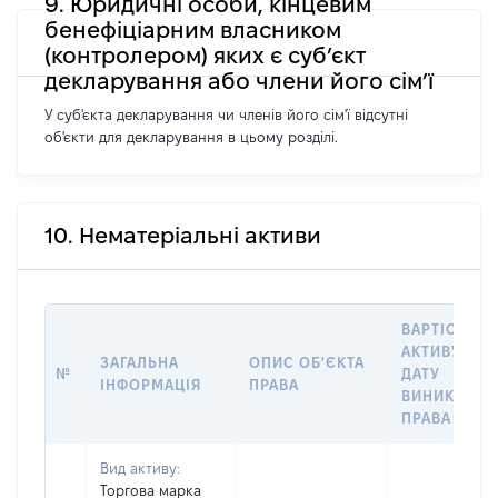
9. Юридичні особи, кінцевим
бенефіціарним власником
(контролером) яких є суб’єкт
декларування або члени його сім’ї
У суб'єкта декларування чи членів його сім'ї відсутні
об'єкти для декларування в цьому розділі.
10. Нематеріальні активи
ВАРТІСТЬ
АКТИВУ НА
ЗАГАЛЬНА
ОПИС ОБ'ЄКТА
№
ДАТУ
ІНФОРМАЦІЯ
ПРАВА
ВИНИКНЕНН
ПРАВА
Вид активу:
Торгова марка