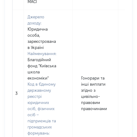
МАСІ
Джерело
доходу:
Юридична
особа,
зареєстрована
в Україні
Найменування:
Благодійний
фонд "Київська
школа
економіки"
Гонорари та
Код в Єдиному
інші виплати
державному
згідно з
3
1824
реєстрі
цивільно-
юридичних
правовим
осіб, фізичних
правочинами
осіб –
підприємців та
громадських
формувань: