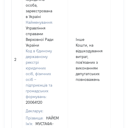
особа,
зареєстрована
в Україні
Найменування:
Управління
справами
Верховної Ради
Інше
України
Кошти, на
Код в Єдиному
відшкодування
державному
витрат,
2
4228
реєстрі
пов'язаних з
юридичних
виконанням
осіб, фізичних
депутатських
осіб –
повноважень
підприємців та
громадських
формувань:
20064120
Декларує:
Прізвище:
НАЙЄМ
Ім'я:
МУСТАФА-