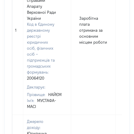
справами
Апарату
Верховної Ради
України
Заробітна
Код в Єдиному
плата
1
державному
отримана за
4032
реєстрі
основним
юридичних
місцем роботи
осіб, фізичних
осіб –
підприємців та
громадських
формувань:
20064120
Декларує:
Прізвище:
НАЙЄМ
Ім'я:
МУСТАФА-
МАСІ
Джерело
доходу:
Юридична