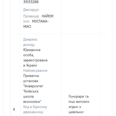
35133288
Декларує:
Прізвище:
НАЙЄМ
Ім'я:
МУСТАФА-
МАСІ
Джерело
доходу:
Юридична
особа,
зареєстрована
в Україні
Найменування:
Приватна
установа
"Університет
"Київська
школа
Гонорари та
економіки"
інші виплати
Код в Єдиному
згідно з
4
12116
державному
цивільно-