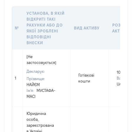
УСТАНОВА, В ЯКІЙ
ВІДКРИТІ ТАКІ
РАХУНКИ АБО ДО
РОЗМІР
№
ВИД АКТИВУ
ЯКОЇ ЗРОБЛЕНІ
АКТИВУ
ВІДПОВІДНІ
ВНЕСКИ
[Не
застосовується]
Декларує:
10000
Готівкові
1
Валюта:
Прізвище:
кошти
UAH
НАЙЄМ
Ім'я:
МУСТАФА-
МАСІ
Юридична
особа,
зареєстрована
в Україні