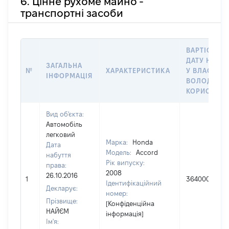
6. Цінне рухоме майно -
транспортні засоби
ВАРТІСТЬ Н
ДАТУ НАБУ
ЗАГАЛЬНА
№
ХАРАКТЕРИСТИКА
У ВЛАСНІСТ
ІНФОРМАЦІЯ
ВОЛОДІННЯ
КОРИСТУВ
Вид об'єкта:
Автомобіль
легковий
Марка:
Honda
Дата
Модель:
Accord
набуття
Рік випуску:
права:
2008
26.10.2016
1
364000
Ідентифікаційний
Декларує:
номер:
Прізвище:
[Конфіденційна
НАЙЄМ
інформація]
Ім'я: