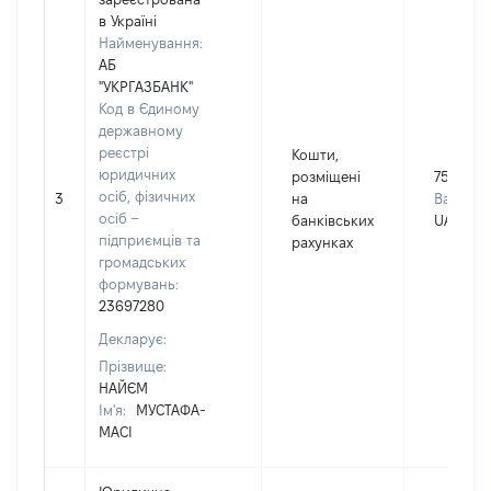
в Україні
Найменування:
АБ
"УКРГАЗБАНК"
Код в Єдиному
державному
реєстрі
Кошти,
юридичних
розміщені
7598
осіб, фізичних
3
на
Валюта:
осіб –
банківських
UAH
підприємців та
рахунках
громадських
формувань:
23697280
Декларує:
Прізвище:
НАЙЄМ
Ім'я:
МУСТАФА-
МАСІ