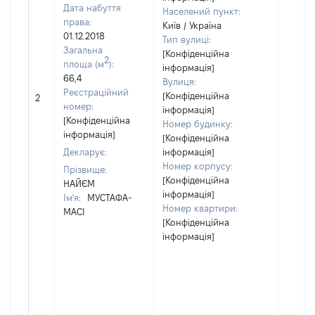
Дата набуття
Населений пункт:
права:
Київ / Україна
01.12.2018
Тип вулиці:
Загальна
[Конфіденційна
2
площа (м
):
інформація]
66,4
Вулиця:
[Не
Реєстраційний
[Конфіденційна
2
відом
номер:
інформація]
[Конфіденційна
Номер будинку:
інформація]
[Конфіденційна
Декларує:
інформація]
Номер корпусу:
Прізвище:
[Конфіденційна
НАЙЄМ
інформація]
Ім'я:
МУСТАФА-
Номер квартири:
МАСІ
[Конфіденційна
інформація]