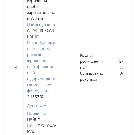
Юридична
особа,
зареєстрована
в Україні
Найменування:
АТ "УНІВЕРСАЛ
БАНК"
Код в Єдиному
державному
реєстрі
Кошти,
юридичних
розміщені
27260
осіб, фізичних
4
на
Валюта:
осіб –
банківських
UAH
підприємців та
рахунках
громадських
формувань:
21133352
Декларує:
Прізвище:
НАЙЄМ
Ім'я:
МУСТАФА-
МАСІ