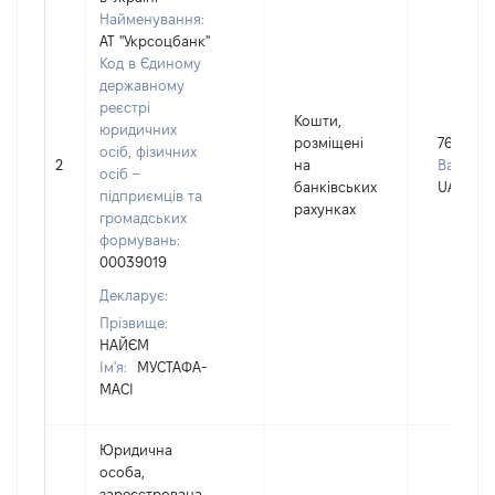
Найменування:
АТ "Укрсоцбанк"
Код в Єдиному
державному
реєстрі
Кошти,
юридичних
розміщені
764
осіб, фізичних
2
на
Валюта:
осіб –
банківських
UAH
підприємців та
рахунках
громадських
формувань:
00039019
Декларує:
Прізвище:
НАЙЄМ
Ім'я:
МУСТАФА-
МАСІ
Юридична
особа,
зареєстрована