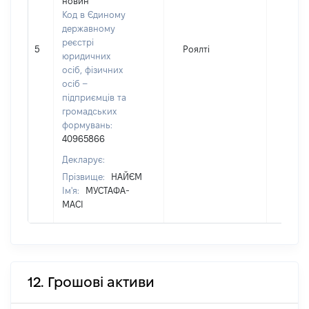
новин"
Код в Єдиному
державному
реєстрі
5
Роялті
5525
юридичних
осіб, фізичних
осіб –
підприємців та
громадських
формувань:
40965866
Декларує:
Прізвище:
НАЙЄМ
Ім'я:
МУСТАФА-
МАСІ
12. Грошові активи