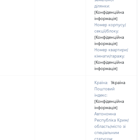
ділянки:
[Конфіденційна
інформація]
Номер корпусу/
секції/блоку:
[Конфіденційна
інформація]
Номер квартири/
кімнати/гаражу:
[Конфіденційна
інформація]
Країна:
Україна
Поштовий
індекс:
[Конфіденційна
інформація]
Автономна
Республіка Крим/
область/місто зі
спеціальним
статусом: