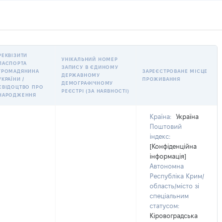
РЕКВІЗИТИ
УНІКАЛЬНИЙ НОМЕР
ПАСПОРТА
ЗАПИСУ В ЄДИНОМУ
ГРОМАДЯНИНА
ЗАРЕЄСТРОВАНЕ МІСЦЕ
ДЕРЖАВНОМУ
УКРАЇНИ /
ПРОЖИВАННЯ
ДЕМОГРАФІЧНОМУ
СВІДОЦТВО ПРО
РЕЄСТРІ (ЗА НАЯВНОСТІ)
НАРОДЖЕННЯ
Країна:
Україна
Поштовий
індекс:
[Конфіденційна
інформація]
Автономна
Республіка Крим/
область/місто зі
спеціальним
статусом:
Кіровоградська