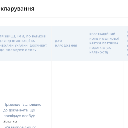
декларування
РЕЄСТРАЦІЙНИЙ
ПРІЗВИЩЕ, ІМʼЯ, ПО БАТЬКОВІ
НОМЕР ОБЛІКОВОЇ
ДЛЯ ІДЕНТИФІКАЦІЇ ЗА
ДАТА
КАРТКИ ПЛАТНИКА
МЕЖАМИ УКРАЇНИ, ДОКУМЕНТ,
НАРОДЖЕННЯ
ПОДАТКІВ (ЗА
ЩО ПОСВІДЧУЄ ОСОБУ
НАЯВНОСТІ)
Прізвище (відповідно
до документа, що
посвідчує особу):
Zelenko
Ім’я (відповідно до