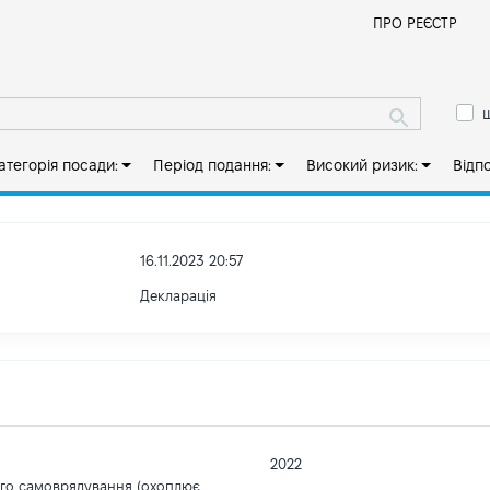
Й
ПРО РЕЄСТР
ш
атегорія посади:
Період подання:
Високий ризик:
Відп
16.11.2023 20:57
Декларація
2022
ого самоврядування (охоплює