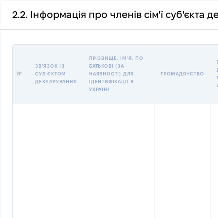
2.2. Інформація про членів сім'ї суб'єкта 
ПРІЗВИЩЕ, ІМʼЯ, ПО
ЗВʼЯЗОК ІЗ
БАТЬКОВІ (ЗА
№
СУБʼЄКТОМ
НАЯВНОСТІ) ДЛЯ
ГРОМАДЯНСТВО
ДЕКЛАРУВАННЯ
ІДЕНТИФІКАЦІЇ В
УКРАЇНІ