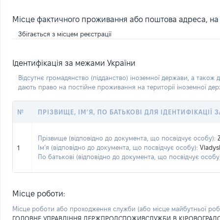
Місце фактичного проживання або поштова адреса, на я
Збігається з місцем реєстрації
Ідентифікація за межами України
Відсутнє громадянство (підданство) іноземної держави, а також д
дають право на постійне проживання на території іноземної де
№
ПРІЗВИЩЕ, ІМ’Я, ПО БАТЬКОВІ ДЛЯ ІДЕНТИФІКАЦІЇ
Прізвище (відповідно до документа, що посвідчує особу):
Ім’я (відповідно до документа, що посвідчує особу):
Vladys
1
По батькові (відповідно до документа, що посвідчує особу)
Місце роботи:
Місце роботи або проходження служби
(або місце майбутньої ро
ГОЛОВНЕ УПРАВЛІННЯ ДЕРЖПРОДСПОЖИВСЛУЖБИ В КІРОВОГРАДС