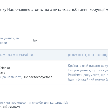
ку Національне агентство з питань запобігання корупції 
окументи, які
Так
ржави
 ЗА МЕЖАМИ УКРАЇНИ
ДОКУМЕНТ, ЩО ПОСВІ
Країна, в якій видано док
Zelenko
Тип документа, що посвід
lava
Реквізити документа, що 
 (за наявності):
Не застосовується
Ідентифікаційний номер (з
боти чи проходження служби для кандидатів)
:
ЬКІЙ ОБЛАСТІ