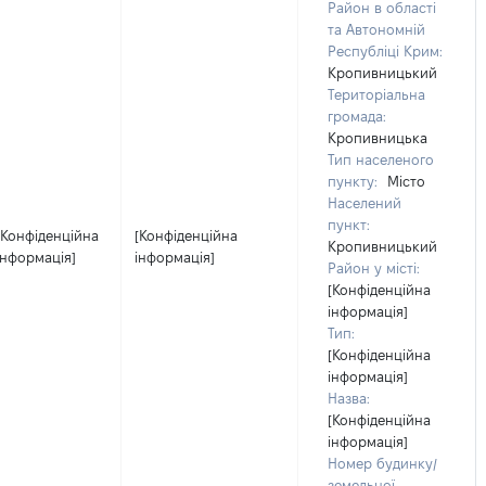
Район в області
та Автономній
Республіці Крим:
Кропивницький
Територіальна
громада:
Кропивницька
Тип населеного
пункту:
Місто
Населений
пункт:
[Конфіденційна
[Конфіденційна
Кропивницький
інформація]
інформація]
Район у місті:
[Конфіденційна
інформація]
Тип:
[Конфіденційна
інформація]
Назва:
[Конфіденційна
інформація]
Номер будинку/
земельної