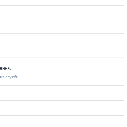
ення:
ння служби