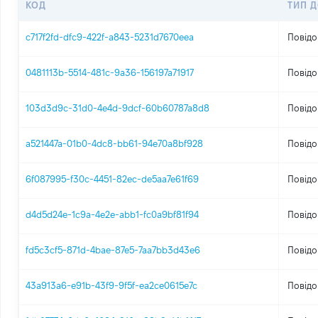
КОД
ТИП 
c717f2fd-dfc9-422f-a843-5231d7670eea
Повідо
0481113b-5514-481c-9a36-156197a71917
Повідо
103d3d9c-31d0-4e4d-9dcf-60b60787a8d8
Повідо
a521447a-01b0-4dc8-bb61-94e70a8bf928
Повідо
6f087995-f30c-4451-82ec-de5aa7e61f69
Повідо
d4d5d24e-1c9a-4e2e-abb1-fc0a9bf81f94
Повідо
fd5c3cf5-871d-4bae-87e5-7aa7bb3d43e6
Повідо
43a913a6-e91b-43f9-9f5f-ea2ce0615e7c
Повідо