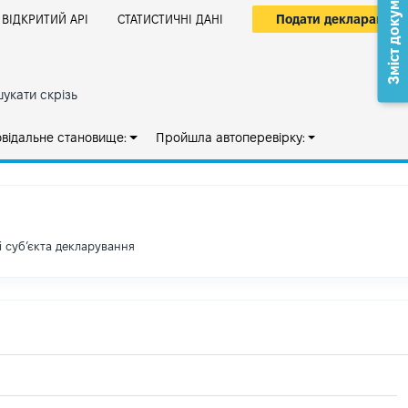
Зміст документа
Подати декларацію
ВІДКРИТИЙ АРІ
СТАТИСТИЧНІ ДАНІ
укати скрізь
овідальне становище:
Пройшла автоперевірку:
і субʼєкта декларування