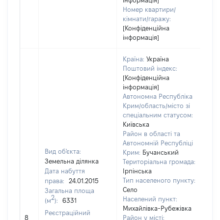
інформація]
Номер квартири/
кімнати/гаражу:
[Конфіденційна
інформація]
Країна:
Україна
Поштовий індекс:
[Конфіденційна
інформація]
Автономна Республіка
Крим/область/місто зі
спеціальним статусом:
Київська
Район в області та
Автономній Республіці
Вид об'єкта:
Крим:
Бучанський
Земельна ділянка
Територіальна громада:
Дата набуття
Ірпінська
Тип населеного пункту:
права:
24.01.2015
35
Село
Загальна площа
Ти
2
Населений пункт:
(м
):
6331
вар
Михайлівка-Рубежівка
обʼ
Реєстраційний
8
Район у місті: