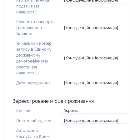
картки платника
податків (за
наявності):
Реквізити паспорта
[Конфіденційна інформація]
громадянина
України:
Унікальний номер
запису в Єдиному
державному
[Конфіденційна інформація]
демографічному
реєстрі (за
наявності):
[Конфіденційна інформація]
Дата народження:
Зареєстроване місце проживання
Україна
Країна:
[Конфіденційна інформація]
Поштовий індекс:
Автономна
Республіка Крим/