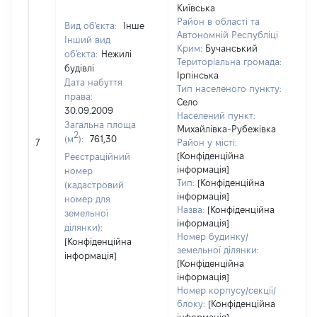
Київська
Район в області та
Вид об'єкта:
Інше
Автономній Республіці
Інший вид
Крим:
Бучанський
об'єкта:
Нежилі
Територіальна громада:
будівлі
Ірпінська
Дата набуття
Тип населеного пункту:
40
права:
Село
Ти
30.09.2009
Населений пункт:
вар
Загальна площа
Михайлівка-Рубежівка
обʼ
2
(м
):
761,30
7
Район у місті:
вар
[Конфіденційна
Реєстраційний
да
інформація]
номер
на
Тип:
[Конфіденційна
(кадастровий
пр
інформація]
номер для
Назва:
[Конфіденційна
земельної
інформація]
ділянки):
Номер будинку/
[Конфіденційна
земельної ділянки:
інформація]
[Конфіденційна
інформація]
Номер корпусу/секції/
блоку:
[Конфіденційна