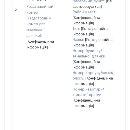
Населений пункт:
[Не
обʼ
Реєстраційний
застосовується]
3
вар
Район у місті:
номер
да
[Конфіденційна
(кадастровий
інформація]
на
номер для
Тип:
[Конфіденційна
пр
земельної
інформація]
ділянки):
Назва:
[Конфіденційна
[Конфіденційна
інформація]
інформація]
Номер будинку/
земельної ділянки:
[Конфіденційна
інформація]
Номер корпусу/секції/
блоку:
[Конфіденційна
інформація]
Номер квартири/
кімнати/гаражу:
[Конфіденційна
інформація]