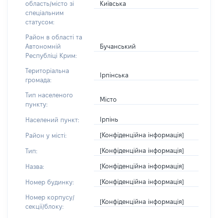
Київська
область/місто зі
спеціальним
статусом:
Район в області та
Бучанський
Автономній
Республіці Крим:
Територіальна
Ірпінська
громада:
Тип населеного
Місто
пункту:
Ірпінь
Населений пункт:
[Конфіденційна інформація]
Район у місті:
[Конфіденційна інформація]
Тип:
[Конфіденційна інформація]
Назва:
[Конфіденційна інформація]
Номер будинку:
Номер корпусу/
[Конфіденційна інформація]
секції/блоку: