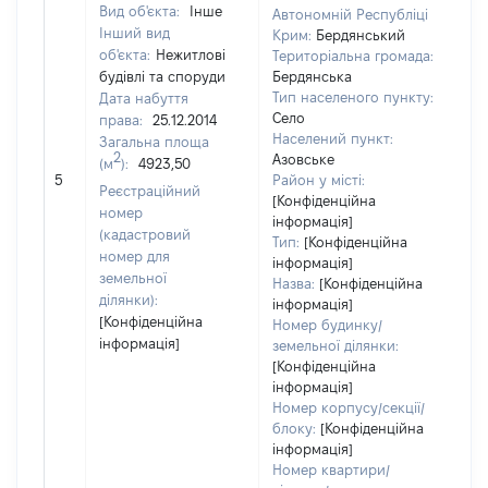
Вид об'єкта:
Інше
Автономній Республіці
Інший вид
Крим:
Бердянський
об'єкта:
Нежитлові
Територіальна громада:
будівлі та споруди
Бердянська
Тип населеного пункту:
Дата набуття
751
Село
права:
25.12.2014
Ти
Населений пункт:
Загальна площа
вар
2
Азовське
(м
):
4923,50
обʼ
5
Район у місті:
вар
Реєстраційний
[Конфіденційна
да
номер
інформація]
на
(кадастровий
Тип:
[Конфіденційна
пр
номер для
інформація]
земельної
Назва:
[Конфіденційна
ділянки):
інформація]
[Конфіденційна
Номер будинку/
інформація]
земельної ділянки:
[Конфіденційна
інформація]
Номер корпусу/секції/
блоку:
[Конфіденційна
інформація]
Номер квартири/