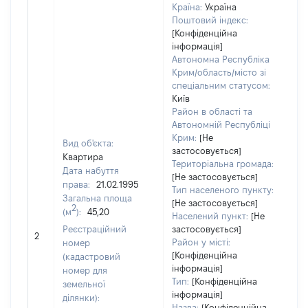
Країна:
Україна
Поштовий індекс:
[Конфіденційна
інформація]
Автономна Республіка
Крим/область/місто зі
спеціальним статусом:
Київ
Район в області та
Автономній Республіці
Крим:
[Не
Вид об'єкта:
застосовується]
Квартира
Територіальна громада:
Дата набуття
[Не застосовується]
права:
21.02.1995
8
Тип населеного пункту:
Загальна площа
Ти
[Не застосовується]
2
(м
):
45,20
вар
Населений пункт:
[Не
обʼ
Реєстраційний
застосовується]
2
вар
Район у місті:
номер
[Конфіденційна
да
(кадастровий
інформація]
на
номер для
Тип:
[Конфіденційна
пр
земельної
інформація]
ділянки):
Назва:
[Конфіденційна