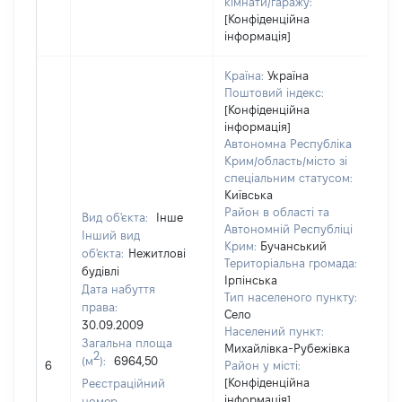
кімнати/гаражу:
[Конфіденційна
інформація]
Країна:
Україна
Поштовий індекс:
[Конфіденційна
інформація]
Автономна Республіка
Крим/область/місто зі
спеціальним статусом:
Київська
Район в області та
Вид об'єкта:
Інше
Автономній Республіці
Інший вид
Крим:
Бучанський
об'єкта:
Нежитлові
Територіальна громада:
будівлі
Ірпінська
Дата набуття
Тип населеного пункту:
26
права:
Село
Ти
30.09.2009
Населений пункт:
вар
Загальна площа
Михайлівка-Рубежівка
обʼ
2
(м
):
6964,50
6
Район у місті:
вар
[Конфіденційна
Реєстраційний
да
інформація]
номер