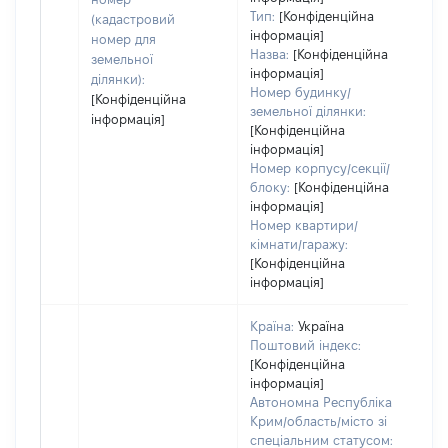
на
Тип:
[Конфіденційна
(кадастровий
пр
інформація]
номер для
Назва:
[Конфіденційна
земельної
інформація]
ділянки):
Номер будинку/
[Конфіденційна
земельної ділянки:
інформація]
[Конфіденційна
інформація]
Номер корпусу/секції/
блоку:
[Конфіденційна
інформація]
Номер квартири/
кімнати/гаражу:
[Конфіденційна
інформація]
Країна:
Україна
Поштовий індекс:
[Конфіденційна
інформація]
Автономна Республіка
Крим/область/місто зі
спеціальним статусом: