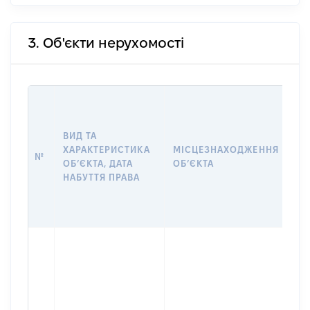
3. Об'єкти нерухомості
ВА
ДА
НА
ВИД ТА
ПР
ХАРАКТЕРИСТИКА
МІСЦЕЗНАХОДЖЕННЯ
№
ЗА
ОБʼЄКТА, ДАТА
ОБʼЄКТА
О
НАБУТТЯ ПРАВА
Г
ОЦ
ГР