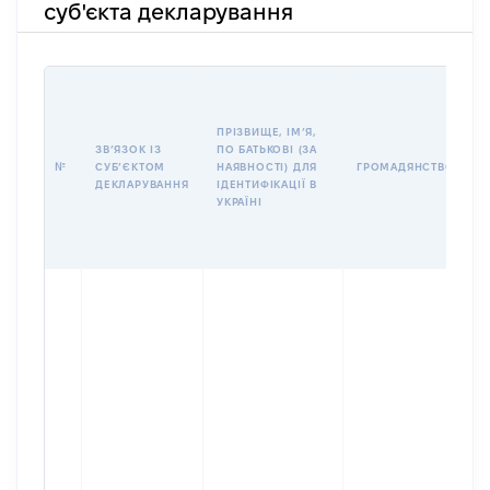
суб'єкта декларування
П
І
Б
ПРІЗВИЩЕ, ІМʼЯ,
І
ЗВʼЯЗОК ІЗ
ПО БАТЬКОВІ (ЗА
№
СУБʼЄКТОМ
НАЯВНОСТІ) ДЛЯ
ГРОМАДЯНСТВО
У
ДЕКЛАРУВАННЯ
ІДЕНТИФІКАЦІЇ В
Д
УКРАЇНІ