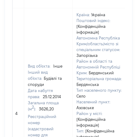
Країна:
Україна
Поштовий індекс:
[Конфіденційна
інформація]
Автономна Республіка
Крим/область/місто зі
спеціальним статусом:
Запорізька
Район в області та
Вид об'єкта:
Інше
Автономній Республіці
Інший вид
Крим:
Бердянський
об'єкта:
Будівлі та
Територіальна громада:
споруди
Бердянська
Тип населеного пункту:
Дата набуття
56
Село
права:
25.12.2014
Ти
Населений пункт:
Загальна площа
вар
2
Азовське
(м
):
3626,20
обʼ
4
Район у місті:
вар
Реєстраційний
[Конфіденційна
да
номер
інформація]
на
(кадастровий
Тип:
[Конфіденційна
пр
номер для
інформація]