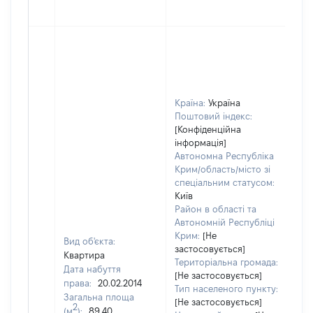
Країна:
Україна
Поштовий індекс:
[Конфіденційна
інформація]
Автономна Республіка
Крим/область/місто зі
спеціальним статусом:
Київ
Район в області та
Автономній Республіці
Крим:
[Не
Вид об'єкта:
застосовується]
Квартира
Територіальна громада:
Дата набуття
[Не застосовується]
права:
20.02.2014
115
Тип населеного пункту:
Загальна площа
Ти
[Не застосовується]
2
(м
):
89,40
вар