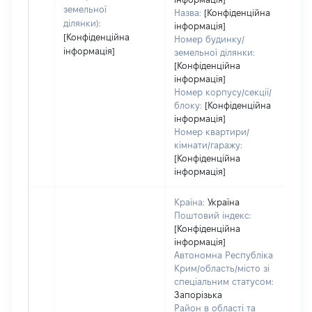
земельної
Назва:
[Конфіденційна
ділянки):
інформація]
[Конфіденційна
Номер будинку/
інформація]
земельної ділянки:
[Конфіденційна
інформація]
Номер корпусу/секції/
блоку:
[Конфіденційна
інформація]
Номер квартири/
кімнати/гаражу:
[Конфіденційна
інформація]
Країна:
Україна
Поштовий індекс:
[Конфіденційна
інформація]
Автономна Республіка
Крим/область/місто зі
спеціальним статусом:
Запорізька
Район в області та