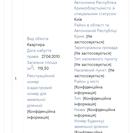
Автономна Республіка
Крим/область/місто зі
спеціальним статусом:
Київ
Район в області та
Автономній Республіці
Крим:
[Не
Вид об'єкта:
застосовується]
Квартира
Територіальна громада:
Дата набуття
[Не застосовується]
права:
27.04.2010
65
Тип населеного пункту:
Загальна площа
Ти
[Не застосовується]
2
(м
):
119,30
вар
Населений пункт:
[Не
обʼ
Реєстраційний
застосовується]
1
вар
Район у місті:
номер
да
[Конфіденційна
(кадастровий
інформація]
на
номер для
Тип:
[Конфіденційна
пр
земельної
інформація]
ділянки):
Назва:
[Конфіденційна
[Конфіденційна
інформація]
інформація]
Номер будинку/
земельної ділянки:
[Конфіденційна