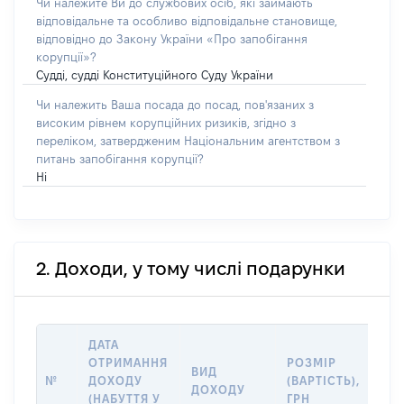
Чи належите Ви до службових осіб, які займають
відповідальне та особливо відповідальне становище,
відповідно до Закону України «Про запобігання
корупції»?
Судді, судді Конституційного Суду України
Чи належить Ваша посада до посад, пов'язаних з
високим рівнем корупційних ризиків, згідно з
переліком, затвердженим Національним агентством з
питань запобігання корупції?
Ні
2. Доходи, у тому числі подарунки
ДАТА
ІН
ОТРИМАННЯ
РОЗМІР
ВИД
ПР
№
ДОХОДУ
(ВАРТІСТЬ),
ДОХОДУ
(Д
(НАБУТТЯ У
ГРН