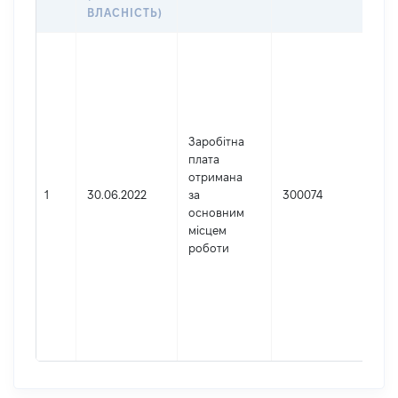
ДО
ВЛАСНІСТЬ)
Дже
Юр
осо
зар
в У
Заробітна
Най
плата
Вер
отримана
Код
1
30.06.2022
за
300074
де
основним
реє
місцем
юр
роботи
осі
осі
під
гро
фор
417