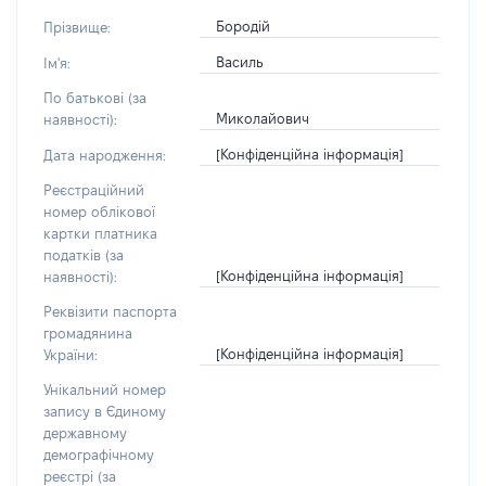
Бородій
Прізвище:
Василь
Ім'я:
По батькові (за
Миколайович
наявності):
[Конфіденційна інформація]
Дата народження:
Реєстраційний
номер облікової
картки платника
податків (за
[Конфіденційна інформація]
наявності):
Реквізити паспорта
громадянина
[Конфіденційна інформація]
України:
Унікальний номер
запису в Єдиному
державному
демографічному
реєстрі (за