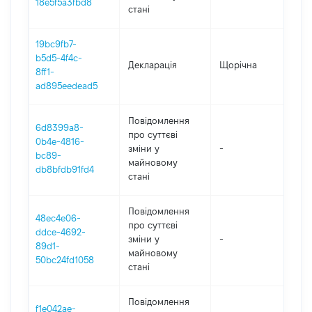
18e5f5a3fbd8
стані
19bc9fb7-
b5d5-4f4c-
Декларація
Щорічна
202
8ff1-
ad895eedead5
Повідомлення
6d8399a8-
про суттєві
0b4e-4816-
зміни y
-
202
bc89-
майновому
db8bfdb91fd4
стані
Повідомлення
48ec4e06-
про суттєві
ddce-4692-
зміни y
-
202
89d1-
майновому
50bc24fd1058
стані
Повідомлення
f1e042ae-