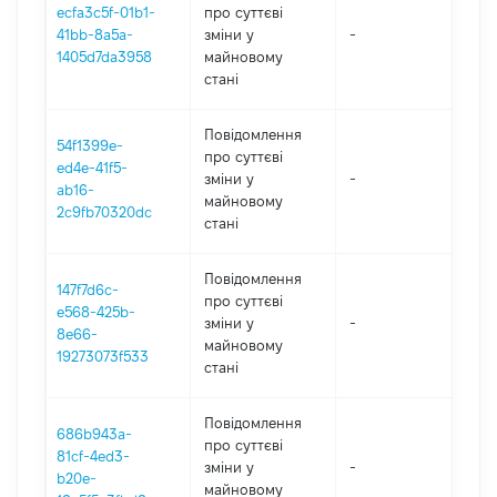
ecfa3c5f-01b1-
про суттєві
41bb-8a5a-
зміни y
-
202
1405d7da3958
майновому
стані
Повідомлення
54f1399e-
про суттєві
ed4e-41f5-
зміни y
-
202
ab16-
майновому
2c9fb70320dc
стані
Повідомлення
147f7d6c-
про суттєві
e568-425b-
зміни y
-
202
8e66-
майновому
19273073f533
стані
Повідомлення
686b943a-
про суттєві
81cf-4ed3-
зміни y
-
202
b20e-
майновому