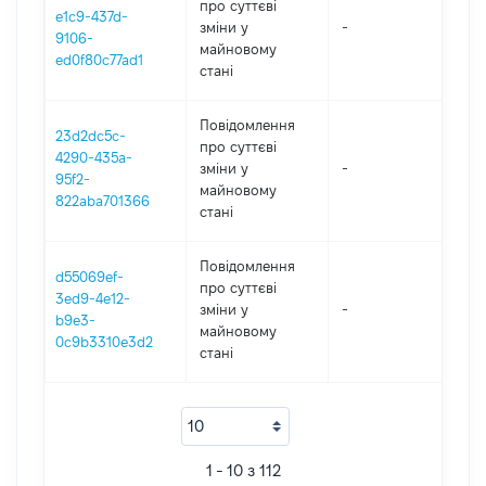
про суттєві
e1c9-437d-
зміни y
-
202
9106-
майновому
ed0f80c77ad1
стані
Повідомлення
23d2dc5c-
про суттєві
4290-435a-
зміни y
-
202
95f2-
майновому
822aba701366
стані
Повідомлення
d55069ef-
про суттєві
3ed9-4e12-
зміни y
-
202
b9e3-
майновому
0c9b3310e3d2
стані
1 - 10 з 112