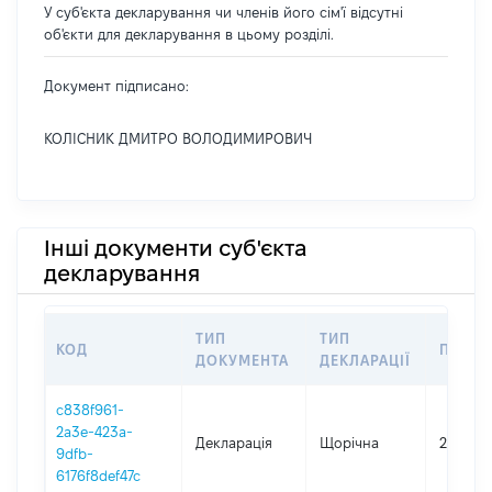
У суб'єкта декларування чи членів його сім'ї відсутні
об'єкти для декларування в цьому розділі.
Документ підписано:
КОЛІСНИК ДМИТРО ВОЛОДИМИРОВИЧ
Інші документи суб'єкта
декларування
ТИП
ТИП
КОД
ПЕРІО
ДОКУМЕНТА
ДЕКЛАРАЦІЇ
c838f961-
2a3e-423a-
Декларація
Щорічна
2020
9dfb-
6176f8def47c