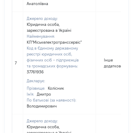
Анатоліївна
Джерело доходу:
Юридична особа,
зареєстрована в Україні
Найменування:
КП"Міськелектротранссервіс"
Код в Єдиному державному
реєстрі юридичних осіб,
фізичних осіб – підприємців
Інше
7
та громадських формувань:
додаткове благ
37761936
Декларує:
Прізвище:
Колісник
Ім'я:
Дмитро
По батькові (за наявності):
Володимирович
Джерело доходу:
Юридична особа,
зареєстрована в Україні