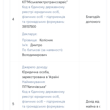
КП"Міськелектротранссервіс"
Код в Єдиному державному
реєстрі юридичних осіб,
фізичних осіб – підприємців
Благодійна
4
та громадських формувань:
допомога
38157500
Декларує:
Прізвище:
Колісник
Ім'я:
Дмитро
По батькові (за наявності):
Володимирович
Джерело доходу:
Юридична особа,
зареєстрована в Україні
Найменування:
ПП"Кегичівське"
Код в Єдиному державному
реєстрі юридичних осіб,
фізичних осіб – підприємців
Дохід від надан
5
та громадських формувань:
майна в оренд