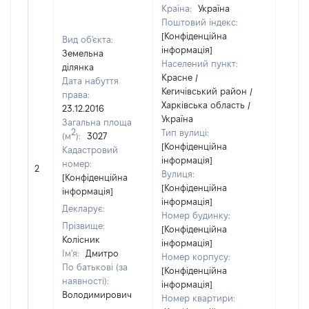
Країна:
Україна
Поштовий індекс:
[Конфіденційна
Вид об'єкта:
інформація]
Земельна
Населений пункт:
ділянка
Красне /
Дата набуття
Кегичівський район /
права:
Харківська область /
23.12.2016
Україна
Загальна площа
2
Тип вулиці:
(м
):
3027
[Конфіденційна
Кадастровий
інформація]
номер:
2
2000
Вулиця:
[Конфіденційна
[Конфіденційна
інформація]
інформація]
Декларує:
Номер будинку:
Прізвище:
[Конфіденційна
Колісник
інформація]
Ім'я:
Дмитро
Номер корпусу:
По батькові (за
[Конфіденційна
наявності):
інформація]
Володимирович
Номер квартири: