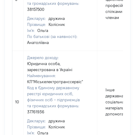
та громадських формувань:
професійними
38157500
спілками своїм
членам
Декларує:
дружина
Прізвище:
Колісник
Ім'я:
Ольга
По батькові (за наявності):
Анатоліївна
Джерело доходу:
Юридична особа,
зареєстрована в Україні
Найменування:
КП"Міськелектротранссервіс"
Код в Єдиному державному
Інше
реєстрі юридичних осіб,
державна та
фізичних осіб – підприємців
10
соціальна
та громадських формувань:
матеріальна
37761936
допомога
Декларує:
дружина
Прізвище:
Колісник
Ім'я:
Ольга