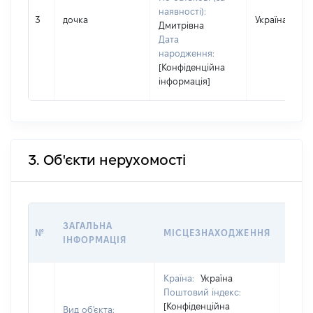
наявності):
3
дочка
Україна
Дмитрівна
Дата
народження:
[Конфіденційна
інформація]
3. Об'єкти нерухомості
ВАРТ
ЗАГАЛЬНА
№
МІСЦЕЗНАХОДЖЕННЯ
НА Д
ІНФОРМАЦІЯ
НАБУ
Країна:
Україна
Поштовий індекс:
[Конфіденційна
Вид об'єкта: