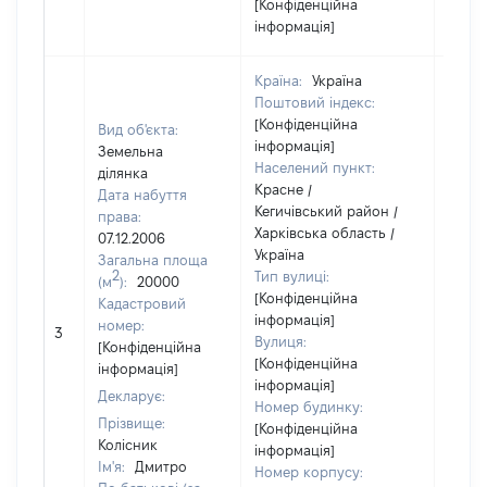
[Конфіденційна
інформація]
Країна:
Україна
Поштовий індекс:
[Конфіденційна
Вид об'єкта:
інформація]
Земельна
Населений пункт:
ділянка
Красне /
Дата набуття
Кегичівський район /
права:
Харківська область /
07.12.2006
Україна
Загальна площа
2
Тип вулиці:
(м
):
20000
[Конфіденційна
Кадастровий
інформація]
номер:
3
1
Вулиця:
[Конфіденційна
[Конфіденційна
інформація]
інформація]
Декларує:
Номер будинку:
Прізвище:
[Конфіденційна
Колісник
інформація]
Ім'я:
Дмитро
Номер корпусу: