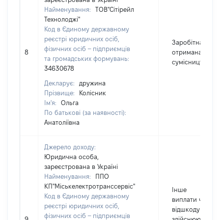
Найменування:
ТОВ"Сітірейл
Технолоджі"
Код в Єдиному державному
реєстрі юридичних осіб,
Заробітна плат
фізичних осіб – підприємців
8
отримана за
та громадських формувань:
сумісництвом
34630678
Декларує:
дружина
Прізвище:
Колісник
Ім'я:
Ольга
По батькові (за наявності):
Анатоліївна
Джерело доходу:
Юридична особа,
зареєстрована в Україні
Найменування:
ППО
КП"Міськелектротранссервіс"
Інше
Код в Єдиному державному
виплати чи
реєстрі юридичних осіб,
відшкодування,
фізичних осіб – підприємців
9
здійснюються