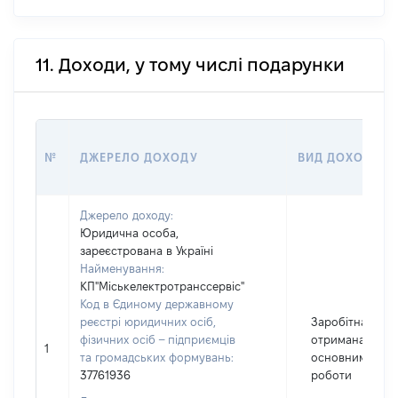
11. Доходи, у тому числі подарунки
№
ДЖЕРЕЛО ДОХОДУ
ВИД ДОХОДУ
Джерело доходу:
Юридична особа,
зареєстрована в Україні
Найменування:
КП"Міськелектротранссервіс"
Код в Єдиному державному
реєстрі юридичних осіб,
Заробітна плат
фізичних осіб – підприємців
отримана за
1
та громадських формувань:
основним місц
37761936
роботи