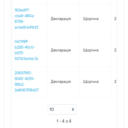
162edff7-
cba9-480a-
Декларація
Щорічна
2019
8759-
acbe9cb41bf2
0d11f8ff-
b295-40c0-
Декларація
Щорічна
2017
b575-
937b1be1dc7a
206979f2-
5043-4235-
Декларація
Щорічна
2016
98b2-
2e8067f59d27
1 - 4 з 4