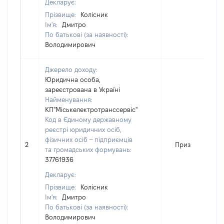
Декларує:
Прізвище:
Колісник
Ім'я:
Дмитро
По батькові (за наявності):
Володимирович
Джерело доходу:
Юридична особа,
зареєстрована в Україні
Найменування:
КП"Міськелектротранссервіс"
Код в Єдиному державному
реєстрі юридичних осіб,
фізичних осіб – підприємців
2
Приз
та громадських формувань:
37761936
Декларує:
Прізвище:
Колісник
Ім'я:
Дмитро
По батькові (за наявності):
Володимирович