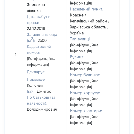
інформація]
Земельна
Населений пункт:
ділянка
Красне /
Дата набуття
Кегичівський район /
права:
Харківська область /
23.12.2016
Україна
Загальна площа
2
Тип вулиці:
(м
):
2500
[Конфіденційна
Кадастровий
інформація]
номер:
1
5000
Вулиця:
[Конфіденційна
[Конфіденційна
інформація]
інформація]
Декларує:
Номер будинку:
Прізвище:
[Конфіденційна
Колісник
інформація]
Ім'я:
Дмитро
Номер корпусу:
По батькові (за
[Конфіденційна
наявності):
інформація]
Володимирович
Номер квартири:
[Конфіденційна
інформація]