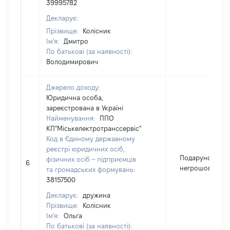
39995782
Декларує:
Прізвище:
Колісник
Ім'я:
Дмитро
По батькові (за наявності):
Володимирович
Джерело доходу:
Юридична особа,
зареєстрована в Україні
Найменування:
ППО
КП"Міськелектротранссервіс"
Код в Єдиному державному
реєстрі юридичних осіб,
Подарунок у
фізичних осіб – підприємців
6
негрошовій фо
та громадських формувань:
38157500
Декларує:
дружина
Прізвище:
Колісник
Ім'я:
Ольга
По батькові (за наявності):