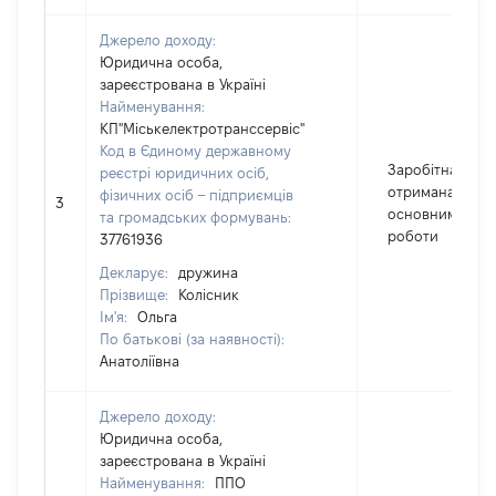
Джерело доходу:
Юридична особа,
зареєстрована в Україні
Найменування:
КП"Міськелектротранссервіс"
Код в Єдиному державному
Заробітна плат
реєстрі юридичних осіб,
отримана за
фізичних осіб – підприємців
3
основним місц
та громадських формувань:
роботи
37761936
Декларує:
дружина
Прізвище:
Колісник
Ім'я:
Ольга
По батькові (за наявності):
Анатоліївна
Джерело доходу:
Юридична особа,
зареєстрована в Україні
Найменування:
ППО