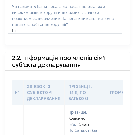
Чи належить Ваша посада до посад, пов'язаних з
високим рівнем корупційних ризиків, згідно з
переліком, затвердженим Національним агентством з
питань запобігання корупції?
Ні
2.2. Інформація про членів сім'ї
суб'єкта декларування
ЗВ'ЯЗОК ІЗ
ПРІЗВИЩЕ,
№
СУБ'ЄКТОМ
ІМ'Я, ПО
ГРОМАДЯН
ДЕКЛАРУВАННЯ
БАТЬКОВІ
Прізвище:
Колісник
Ім'я:
Ольга
По батькові (за