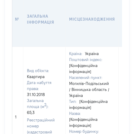
ДАТУ
НАБУ
ЗАГАЛЬНА
ПРАВ
№
МІСЦЕЗНАХОДЖЕННЯ
ІНФОРМАЦІЯ
ЗА
ОСТ
ГРО
ОЦІ
Країна:
Україна
Поштовий індекс:
[Конфіденційна
Вид об'єкта:
інформація]
Квартира
Населений пункт:
Дата набуття
Могилів-Подільський
права:
/ Вінницька область /
31.10.2018
Україна
Загальна
Тип:
[Конфіденційна
2
площа (м
):
інформація]
65,3
Назва:
25000
1
[Конфіденційна
Реєстраційний
інформація]
номер
Номер будинку:
(кадастровий