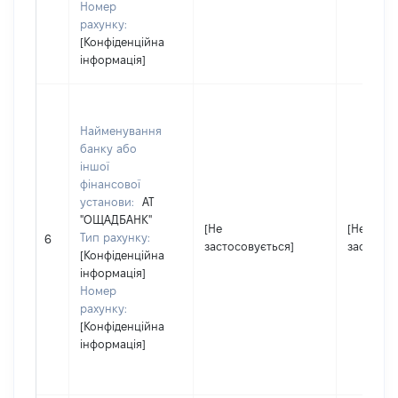
Номер
рахунку:
[Конфіденційна
інформація]
Найменування
банку або
іншої
фінансової
установи:
АТ
"ОЩАДБАНК"
[Не
[Не
Тип рахунку:
6
застосовується]
застосов
[Конфіденційна
інформація]
Номер
рахунку:
[Конфіденційна
інформація]