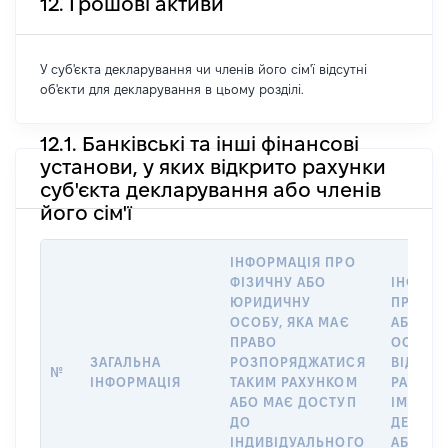
12. Грошові активи
У суб'єкта декларування чи членів його сім'ї відсутні
об'єкти для декларування в цьому розділі.
12.1. Банківські та інші фінансові
установи, у яких відкрито рахунки
суб'єкта декларування або членів
його сім'ї
ІНФОРМАЦІЯ ПРО
ФІЗИЧНУ АБО
ІНФОРМ
ЮРИДИЧНУ
ПРО ФІ
ОСОБУ, ЯКА МАЄ
АБО Ю
ПРАВО
ОСОБУ,
ЗАГАЛЬНА
РОЗПОРЯДЖАТИСЯ
ВІДКРИ
№
ІНФОРМАЦІЯ
ТАКИМ РАХУНКОМ
РАХУНО
АБО МАЄ ДОСТУП
ІМ’Я СУ
ДО
ДЕКЛАР
ІНДИВІДУАЛЬНОГО
АБО ЧЛ