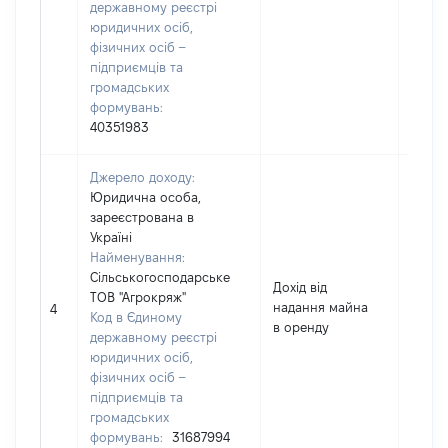
державному реєстрі
юридичних осіб,
фізичних осіб –
підприємців та
громадських
формувань:
40351983
Джерело доходу:
Юридична особа,
зареєстрована в
Україні
Найменування:
Сільськогосподарське
Дохід від
ТОВ "Агрокряж"
надання майна
15238
4
Код в Єдиному
в оренду
державному реєстрі
юридичних осіб,
фізичних осіб –
підприємців та
громадських
формувань:
31687994