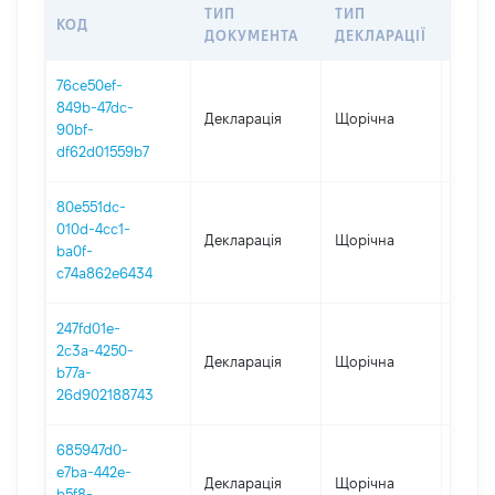
ТИП
ТИП
КОД
ПЕРІ
ДОКУМЕНТА
ДЕКЛАРАЦІЇ
76ce50ef-
849b-47dc-
Декларація
Щорічна
2025
90bf-
df62d01559b7
80e551dc-
010d-4cc1-
Декларація
Щорічна
2024
ba0f-
c74a862e6434
247fd01e-
2c3a-4250-
Декларація
Щорічна
2023
b77a-
26d902188743
685947d0-
e7ba-442e-
Декларація
Щорічна
2022
b5f8-