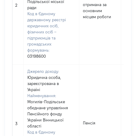
Подільської міської
отримана за
21803
2
ради
основним
Код в Єдиному
місцем роботи
державному реєстрі
юридичних осіб,
фізичних осіб –
підприємців та
громадських
формувань:
03198600
Джерело доходу:
Юридична особа,
зареєстрована в
Україні
Найменування:
Могилів-Подільське
обєднане управління
Пенсійного фонду
України Вінницької
Пенсія
22913
3
області
Код в Єдиному