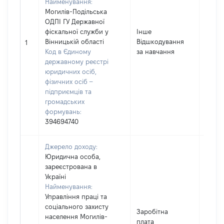
Найменування:
Могилів-Подільська
ОДПІ ГУ Державної
фіскальної служби у
Інше
Вінницькій області
Відшкодування
3172
1
Код в Єдиному
за навчання
державному реєстрі
юридичних осіб,
фізичних осіб –
підприємців та
громадських
формувань:
394694740
Джерело доходу:
Юридична особа,
зареєстрована в
Україні
Найменування:
Управління праці та
соціального захисту
Заробітна
населення Могилів-
плата