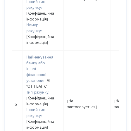
Інший тип
рахунку:
[Конфіденційна
інформація]
Номер
рахунку:
[Конфіденційна
інформація]
Найменування
банку або
іншої
фінансової
установи:
АТ
"ОТП БАНК"
Тип рахунку:
[Конфіденційна
[Не
[Не
інформація]
5
застосовується]
застосов
Інший тип
рахунку:
[Конфіденційна
інформація]