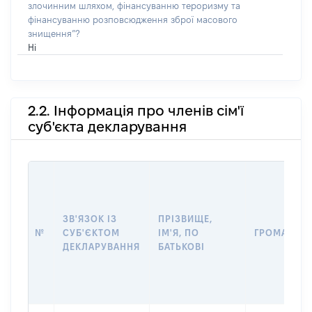
злочинним шляхом, фінансуванню тероризму та
фінансуванню розповсюдження зброї масового
знищення”?
Ні
2.2. Інформація про членів сім'ї
суб'єкта декларування
ЗВ'ЯЗОК ІЗ
ПРІЗВИЩЕ,
№
СУБ'ЄКТОМ
ІМ'Я, ПО
ГРОМАДЯН
ДЕКЛАРУВАННЯ
БАТЬКОВІ