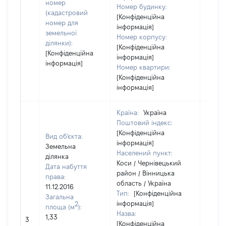
номер
Номер будинку:
(кадастровий
[Конфіденційна
номер для
інформація]
земельної
Номер корпусу:
ділянки):
[Конфіденційна
[Конфіденційна
інформація]
інформація]
Номер квартири:
[Конфіденційна
інформація]
Країна:
Україна
Поштовий індекс:
[Конфіденційна
Вид об'єкта:
інформація]
Земельна
Населений пункт:
ділянка
Коси / Чернівецький
Дата набуття
район / Вінницька
права:
область / Україна
11.12.2016
Тип:
[Конфіденційна
Загальна
інформація]
2
площа (м
):
Назва:
1,33
[Не ві
3
[Конфіденційна