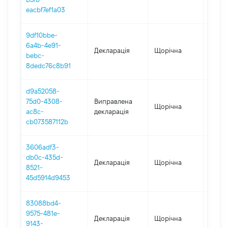
eacbf7ef1a03
9df10bbe-
6a4b-4e91-
Декларація
Щорічна
2021
bebc-
8dedc76c8b91
d9a52058-
75d0-4308-
Виправлена
Щорічна
2020
ac8c-
декларація
cb073587112b
3606adf3-
db0c-435d-
Декларація
Щорічна
2020
8521-
45d5914d9453
83088bd4-
9575-481e-
Декларація
Щорічна
2019
9143-