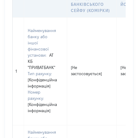
БАНКІВСЬКОГО
ЙОГО СІ
СЕЙФУ (КОМІРКИ)
Найменування
банку або
іншої
фінансової
установи:
АТ
КБ
"ПРИВАТБАНК"
[Не
[Не
1
Тип рахунку:
застосовується]
застосов
[Конфіденційна
інформація]
Номер
рахунку:
[Конфіденційна
інформація]
Найменування