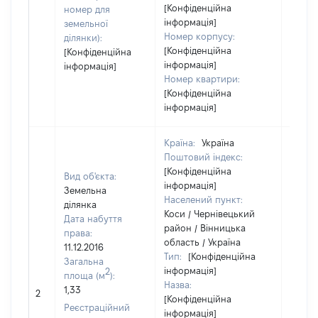
[Конфіденційна
номер для
інформація]
земельної
Номер корпусу:
ділянки):
[Конфіденційна
[Конфіденційна
інформація]
інформація]
Номер квартири:
[Конфіденційна
інформація]
Країна:
Україна
Поштовий індекс:
[Конфіденційна
Вид об'єкта:
інформація]
Земельна
Населений пункт:
ділянка
Коси / Чернівецький
Дата набуття
район / Вінницька
права:
область / Україна
11.12.2016
Тип:
[Конфіденційна
Загальна
інформація]
2
площа (м
):
Назва:
1,33
[Не ві
2
[Конфіденційна
Реєстраційний
інформація]