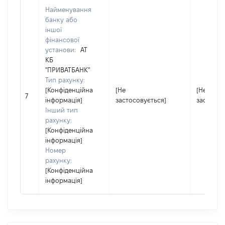
Найменування
банку або
іншої
фінансової
установи:
АТ
КБ
"ПРИВАТБАНК"
Тип рахунку:
[Конфіденційна
[Не
[Не
7
інформація]
застосовується]
застосов
Інший тип
рахунку:
[Конфіденційна
інформація]
Номер
рахунку:
[Конфіденційна
інформація]