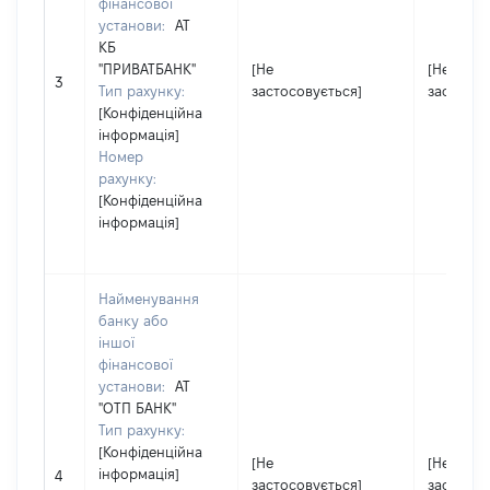
фінансової
установи:
АТ
КБ
"ПРИВАТБАНК"
[Не
[Не
3
Тип рахунку:
застосовується]
застосов
[Конфіденційна
інформація]
Номер
рахунку:
[Конфіденційна
інформація]
Найменування
банку або
іншої
фінансової
установи:
АТ
"ОТП БАНК"
Тип рахунку:
[Конфіденційна
[Не
[Не
інформація]
4
застосовується]
застосов