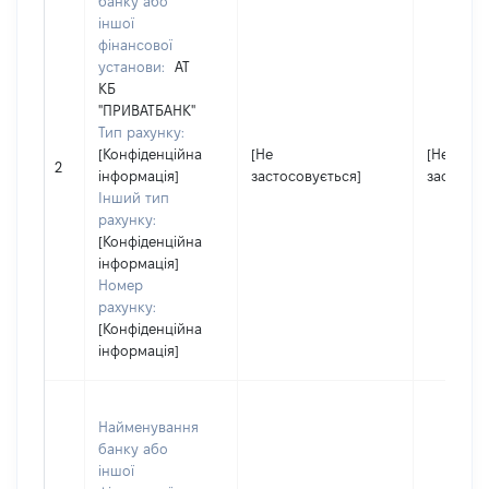
банку або
іншої
фінансової
установи:
АТ
КБ
"ПРИВАТБАНК"
Тип рахунку:
[Конфіденційна
[Не
[Не
2
інформація]
застосовується]
застосов
Інший тип
рахунку:
[Конфіденційна
інформація]
Номер
рахунку:
[Конфіденційна
інформація]
Найменування
банку або
іншої