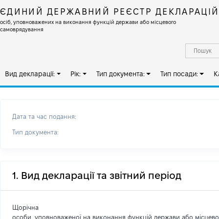
ЄДИНИЙ ДЕРЖАВНИЙ РЕЄСТР ДЕКЛАРАЦІ
осіб, уповноважених на виконання функцій держави або місцевого
самоврядування
Вид декларації:
Рік:
Тип документа:
Тип посади:
К
Дата та час подання:
Тип документа:
1. Вид декларації та звітний період
Щорічна
особи, уповноваженої на виконання функцій держави або місцев