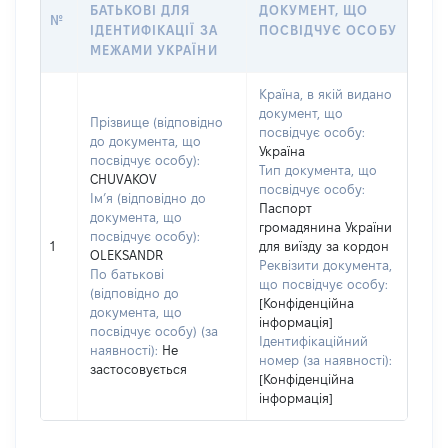
БАТЬКОВІ ДЛЯ
ДОКУМЕНТ, ЩО
№
ІДЕНТИФІКАЦІЇ ЗА
ПОСВІДЧУЄ ОСОБУ
МЕЖАМИ УКРАЇНИ
Країна, в якій видано
документ, що
Прізвище (відповідно
посвідчує особу:
до документа, що
Україна
посвідчує особу):
Тип документа, що
CHUVAKOV
посвідчує особу:
Ім’я (відповідно до
Паспорт
документа, що
громадянина України
посвідчує особу):
1
для виїзду за кордон
OLEKSANDR
Реквізити документа,
По батькові
що посвідчує особу:
(відповідно до
[Конфіденційна
документа, що
інформація]
посвідчує особу) (за
Ідентифікаційний
наявності):
Не
номер (за наявності):
застосовується
[Конфіденційна
інформація]