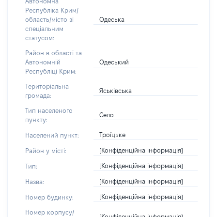
Автономна
Республіка Крим/
Одеська
область/місто зі
спеціальним
статусом:
Район в області та
Одеський
Автономній
Республіці Крим:
Територіальна
Яськівська
громада:
Тип населеного
Село
пункту:
Троїцьке
Населений пункт:
[Конфіденційна інформація]
Район у місті:
[Конфіденційна інформація]
Тип:
[Конфіденційна інформація]
Назва:
[Конфіденційна інформація]
Номер будинку:
Номер корпусу/
[Конфіденційна інформація]