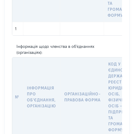
ТА
ГРОМАДСЬК
ФОРМУВАН
1
Інформація щодо членства в об’єднаннях
(організаціях):
КОД У
ЄДИНОМУ
ДЕРЖАВНО
РЕЄСТРІ
ІНФОРМАЦІЯ
ЮРИДИЧНИ
ПРО
ОРГАНІЗАЦІЙНО-
ОСІБ,
№
ОБʼЄДНАННЯ,
ПРАВОВА ФОРМА
ФІЗИЧНИХ
ОРГАНІЗАЦІЮ
ОСІБ –
ПІДПРИЄМЦ
ТА
ГРОМАДСЬ
ФОРМУВАН