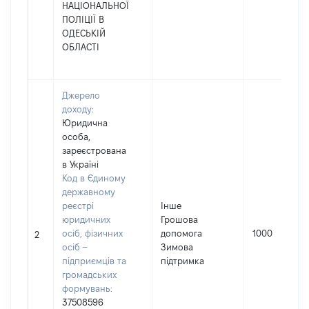
НАЦІОНАЛЬНОЇ
ПОЛІЦІЇ В
ОДЕСЬКІЙ
ОБЛАСТІ
Джерело
доходу:
Юридична
особа,
зареєстрована
в Україні
Код в Єдиному
державному
реєстрі
Інше
юридичних
Грошова
осіб, фізичних
допомога
1000
2
осіб –
Зимова
підприємців та
підтримка
громадських
формувань:
37508596