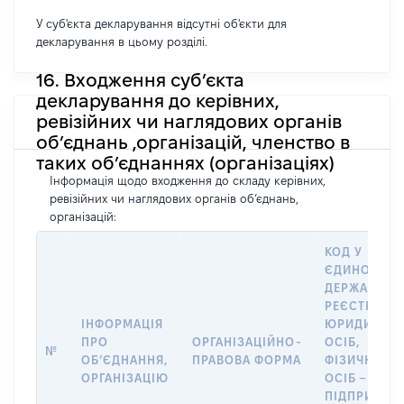
У суб'єкта декларування відсутні об'єкти для
декларування в цьому розділі.
16. Входження суб’єкта
декларування до керівних,
ревізійних чи наглядових органів
об’єднань ,організацій, членство в
таких об’єднаннях (організаціях)
Інформація щодо входження до складу керівних,
ревізійних чи наглядових органів об’єднань,
організацій:
КОД У
ЄДИНОМУ
ДЕРЖАВНО
РЕЄСТРІ
ІНФОРМАЦІЯ
ЮРИДИЧНИ
ПРО
ОРГАНІЗАЦІЙНО-
ОСІБ,
№
ОБʼЄДНАННЯ,
ПРАВОВА ФОРМА
ФІЗИЧНИХ
ОРГАНІЗАЦІЮ
ОСІБ –
ПІДПРИЄМЦ