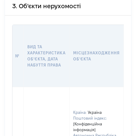
3. Об'єкти нерухомості
ВАР
ДАТ
НАБ
ВИД ТА
ПРА
ХАРАКТЕРИСТИКА
МІСЦЕЗНАХОДЖЕННЯ
№
ЗА
ОБʼЄКТА, ДАТА
ОБʼЄКТА
ОС
НАБУТТЯ ПРАВА
ГР
ОЦІ
ГРН
Країна:
Україна
Поштовий індекс:
[Конфіденційна
інформація]
Автономна Республіка