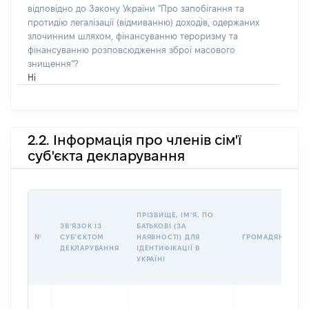
відповідно до Закону України "Про запобігання та
протидію легалізації (відмиванню) доходів, одержаних
злочинним шляхом, фінансуванню тероризму та
фінансуванню розповсюдження зброї масового
знищення"?
Ні
2.2. Інформація про членів сім'ї
суб'єкта декларування
ПРІЗВИЩЕ, ІМʼЯ, ПО
ЗВʼЯЗОК ІЗ
БАТЬКОВІ (ЗА
№
СУБʼЄКТОМ
НАЯВНОСТІ) ДЛЯ
ГРОМАДЯНСТВО
ДЕКЛАРУВАННЯ
ІДЕНТИФІКАЦІЇ В
УКРАЇНІ