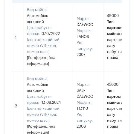
Вид майна:
Автомобіль
49000
Марка:
легковий
Тип
DAEWOO
Дата набуття
вартості
Модель:
права:
07.07.2022
майна:
це
LANOS
1
Ідентифікаційний
вартість на
Рік
номер (VIN-код,
дату
випуску:
номер шасі):
набуття
2007
[Конфіденційна
права
інформація]
Вид майна:
Автомобіль
Марка:
45000
легковий
ЗАЗ-
Тип
Дата набуття
DAEWOO
вартості
права:
13.08.2024
Модель:
майна:
це
2
Ідентифікаційний
T13110
вартість на
номер (VIN-код,
Рік
дату
номер шасі):
випуску:
набуття
[Конфіденційна
2006
права
інформація]