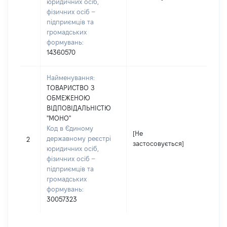
юридичних осіб,
фізичних осіб –
підприємців та
громадських
формувань:
14360570
Найменування:
ТОВАРИСТВО З
ОБМЕЖЕНОЮ
ВІДПОВІДАЛЬНІСТЮ
"МОНО"
Код в Єдиному
[Не
[Не
державному реєстрі
2
застосовується]
зас
юридичних осіб,
фізичних осіб –
підприємців та
громадських
формувань:
30057323