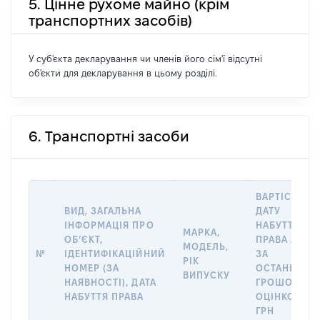
5. Цінне рухоме майно (крім
транспортних засобів)
У суб'єкта декларування чи членів його сім'ї відсутні
об'єкти для декларування в цьому розділі.
6. Транспортні засоби
ВАРТІСТЬ Н
ВИД, ЗАГАЛЬНА
ДАТУ
ІНФОРМАЦІЯ ПРО
НАБУТТЯ
МАРКА,
ОБʼЄКТ,
ПРАВА АБО
МОДЕЛЬ,
№
ІДЕНТИФІКАЦІЙНИЙ
ЗА
РІК
НОМЕР (ЗА
ОСТАННЬО
ВИПУСКУ
НАЯВНОСТІ), ДАТА
ГРОШОВОЮ
НАБУТТЯ ПРАВА
ОЦІНКОЮ,
ГРН