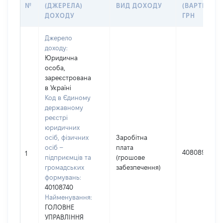
№
(ДЖЕРЕЛА)
ВИД ДОХОДУ
(ВАРТІСТЬ),
ДОХОДУ
ГРН
Джерело
доходу:
Юридична
особа,
зареєстрована
в Україні
Код в Єдиному
державному
реєстрі
юридичних
осіб, фізичних
Заробітна
осіб –
плата
408089
1
підприємців та
(грошове
громадських
забезпечення)
формувань:
40108740
Найменування:
ГОЛОВНЕ
УПРАВЛІННЯ