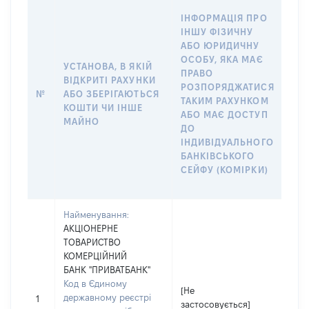
ІН
ІНФОРМАЦІЯ ПРО
ІН
ІНШУ ФІЗИЧНУ
АБ
АБО ЮРИДИЧНУ
ОС
ОСОБУ, ЯКА МАЄ
ВІ
УСТАНОВА, В ЯКІЙ
ПРАВО
РАХ
ВІДКРИТІ РАХУНКИ
РОЗПОРЯДЖАТИСЯ
СУ
№
АБО ЗБЕРІГАЮТЬСЯ
ТАКИМ РАХУНКОМ
ДЕ
КОШТИ ЧИ ІНШЕ
АБО МАЄ ДОСТУП
АБ
МАЙНО
ДО
СІМ
ІНДИВІДУАЛЬНОГО
ДО
БАНКІВСЬКОГО
ІН
СЕЙФУ (КОМІРКИ)
БА
СЕ
Найменування:
АКЦІОНЕРНЕ
ТОВАРИСТВО
КОМЕРЦІЙНИЙ
БАНК "ПРИВАТБАНК"
Код в Єдиному
[Не
[Не
державному реєстрі
1
застосовується]
зас