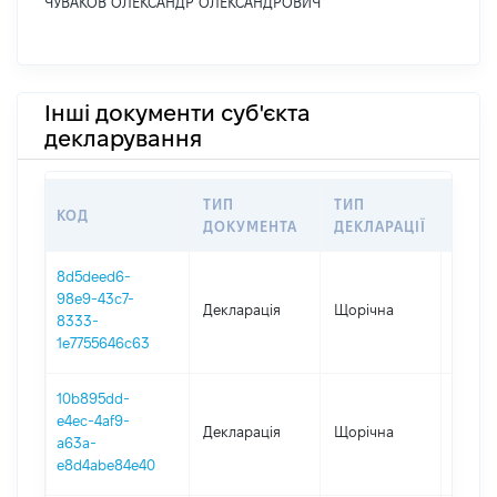
ЧУВАКОВ ОЛЕКСАНДР ОЛЕКСАНДРОВИЧ
Інші документи суб'єкта
декларування
ТИП
ТИП
КОД
ПЕРІ
ДОКУМЕНТА
ДЕКЛАРАЦІЇ
8d5deed6-
98e9-43c7-
Декларація
Щорічна
2025
8333-
1e7755646c63
10b895dd-
e4ec-4af9-
Декларація
Щорічна
2024
a63a-
e8d4abe84e40