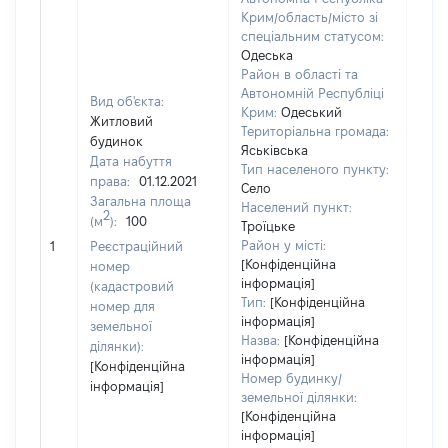
Крим/область/місто зі
спеціальним статусом:
Одеська
Район в області та
Автономній Республіці
Вид об'єкта:
Крим:
Одеський
Житловий
Територіальна громада:
будинок
Яськівська
Дата набуття
Тип населеного пункту:
права:
01.12.2021
Село
Загальна площа
Населений пункт:
2
(м
):
100
Троїцьке
[Не 
Район у місті:
1
Реєстраційний
[Конфіденційна
номер
інформація]
(кадастровий
Тип:
[Конфіденційна
номер для
інформація]
земельної
Назва:
[Конфіденційна
ділянки):
інформація]
[Конфіденційна
Номер будинку/
інформація]
земельної ділянки:
[Конфіденційна
інформація]