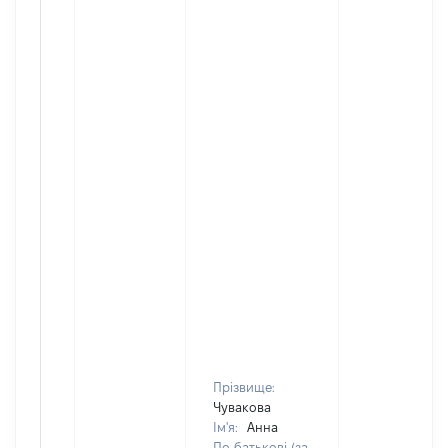
Прізвище:
Чувакова
Ім'я:
Анна
По батькові (за