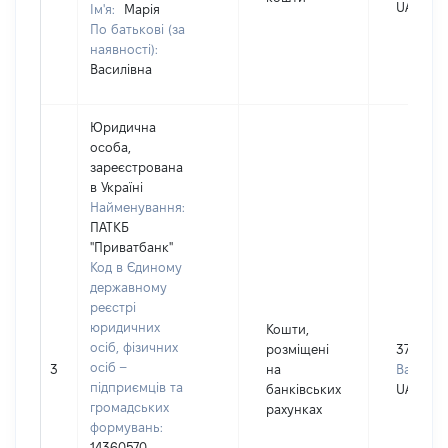
UAH
Ім'я:
Марія
По батькові (за
наявності):
Василівна
Юридична
особа,
зареєстрована
в Україні
Найменування:
ПАТКБ
"Приватбанк"
Код в Єдиному
державному
реєстрі
юридичних
Кошти,
осіб, фізичних
розміщені
37346
осіб –
3
на
Валюта:
підприємців та
банківських
UAH
громадських
рахунках
формувань:
14360570