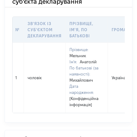
суб'єкта декларування
ЗВ'ЯЗОК ІЗ
ПРІЗВИЩЕ,
№
СУБ'ЄКТОМ
ІМ'Я, ПО
ГРОМАДЯН
ДЕКЛАРУВАННЯ
БАТЬКОВІ
Прізвище:
Мельник
Ім'я:
Анатолій
По батькові (за
наявності):
1
чоловік
Україна
Михайлович
Дата
народження:
[Конфіденційна
інформація]