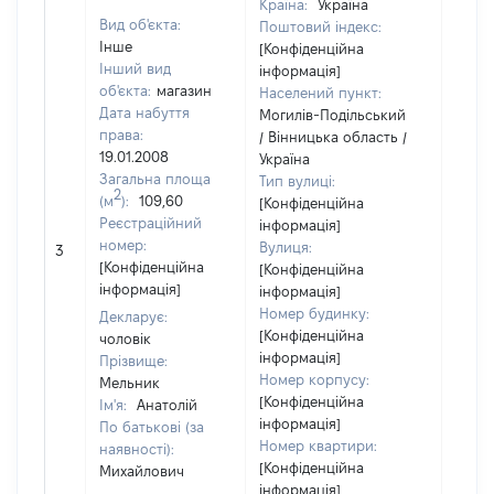
Країна:
Україна
Вид об'єкта:
Поштовий індекс:
Інше
[Конфіденційна
Інший вид
інформація]
об'єкта:
магазин
Населений пункт:
Дата набуття
Могилів-Подільський
права:
/ Вінницька область /
19.01.2008
Україна
Загальна площа
Тип вулиці:
2
(м
):
109,60
[Конфіденційна
Реєстраційний
інформація]
[Не
номер:
Вулиця:
3
відом
[Конфіденційна
[Конфіденційна
інформація]
інформація]
Номер будинку:
Декларує:
[Конфіденційна
чоловік
інформація]
Прізвище:
Номер корпусу:
Мельник
[Конфіденційна
Ім'я:
Анатолій
інформація]
По батькові (за
Номер квартири:
наявності):
[Конфіденційна
Михайлович
інформація]