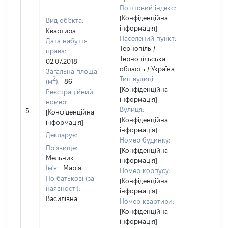
Поштовий індекс:
[Конфіденційна
Вид об'єкта:
інформація]
Квартира
Населений пункт:
Дата набуття
Тернопіль /
права:
Тернопільська
02.07.2018
область / Україна
Загальна площа
2
Тип вулиці:
(м
):
86
[Конфіденційна
Реєстраційний
інформація]
номер:
[Не
Вулиця:
5
[Конфіденційна
відом
[Конфіденційна
інформація]
інформація]
Декларує:
Номер будинку:
Прізвище:
[Конфіденційна
Мельник
інформація]
Ім'я:
Марія
Номер корпусу:
По батькові (за
[Конфіденційна
наявності):
інформація]
Василівна
Номер квартири:
[Конфіденційна
інформація]