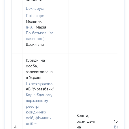
Декларує:
Прізвище:
Мельник
Ім'я:
Марія
По батькові (за
наявності):
Василівна
Юридична
особа,
зареєстрована
в Україні
Найменування:
АБ "Укргазбанк"
Код в Єдиному
державному
реєстрі
юридичних
Кошти,
осіб, фізичних
розміщені
1510
осіб –
4
на
Валюта: