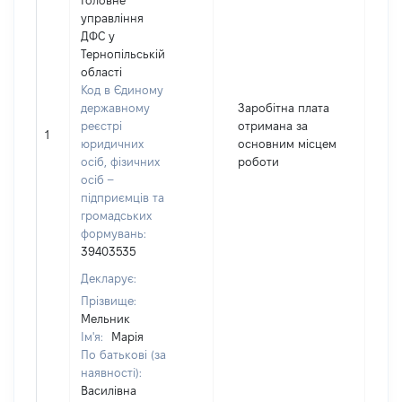
Головне
управління
ДФС у
Тернопільській
області
Код в Єдиному
державному
Заробітна плата
реєстрі
отримана за
1
2
юридичних
основним місцем
осіб, фізичних
роботи
осіб –
підприємців та
громадських
формувань:
39403535
Декларує:
Прізвище:
Мельник
Ім'я:
Марія
По батькові (за
наявності):
Василівна