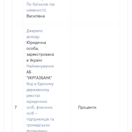
По батькові (за
наявності):
Василівна
Джерело
доходу:
Юридична
особа,
зареєстрована
в Україні
Найменування:
АБ
"УКРГАЗБАНК"
Код в Єдиному
державному
реєстрі
юридичних
7
осіб, фізичних
Проценти
6
осіб –
підприємців та
громадських
формувань: