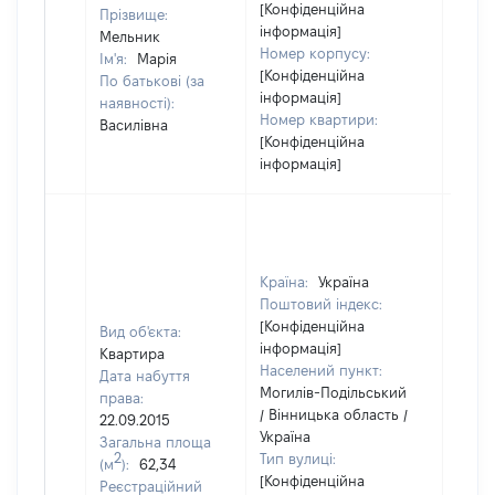
[Конфіденційна
Прізвище:
інформація]
Мельник
Номер корпусу:
Ім'я:
Марія
[Конфіденційна
По батькові (за
інформація]
наявності):
Номер квартири:
Василівна
[Конфіденційна
інформація]
Країна:
Україна
Поштовий індекс:
[Конфіденційна
Вид об'єкта:
інформація]
Квартира
Населений пункт:
Дата набуття
Могилів-Подільський
права:
/ Вінницька область /
22.09.2015
Україна
Загальна площа
2
Тип вулиці:
(м
):
62,34
[Конфіденційна
Реєстраційний