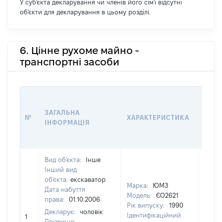
У суб'єкта декларування чи членів його сім'ї відсутні
об'єкти для декларування в цьому розділі.
6. Цінне рухоме майно -
транспортні засоби
ВАРТ
ДАТУ
ЗАГАЛЬНА
№
ХАРАКТЕРИСТИКА
У ВЛ
ІНФОРМАЦІЯ
ВОЛ
КОР
Вид об'єкта:
Інше
Інший вид
об'єкта:
екскаватор
Марка:
ЮМЗ
Дата набуття
Модель:
ЄО2621
права:
01.10.2006
Рік випуску:
1990
Декларує:
чоловік
Ідентифікаційний
1
3500
Прізвище: