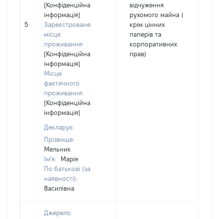
[Конфіденційна
відчуження
інформація]
рухомого майна (
5
Зареєстроване
крім цінних
3
місце
паперів та
проживання:
корпоративних
[Конфіденційна
прав)
інформація]
Місце
фактичного
проживання:
[Конфіденційна
інформація]
Декларує:
Прізвище:
Мельник
Ім'я:
Марія
По батькові (за
наявності):
Василівна
Джерело