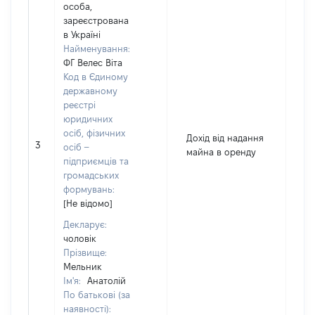
особа,
зареєстрована
в Україні
Найменування:
ФГ Велес Віта
Код в Єдиному
державному
реєстрі
юридичних
осіб, фізичних
Дохід від надання
3
8
осіб –
майна в оренду
підприємців та
громадських
формувань:
[Не відомо]
Декларує:
чоловік
Прізвище:
Мельник
Ім'я:
Анатолій
По батькові (за
наявності):