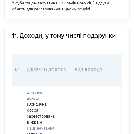
У суб'єкта декларування чи членів його сім'ї відсутні
об'єкти для декларування в цьому розділі.
11. Доходи, у тому числі подарунки
РОЗ
№
ДЖЕРЕЛО ДОХОДУ
ВИД ДОХОДУ
(ВА
Джерело
доходу:
Юридична
особа,
зареєстрована
в Україні
Найменування: