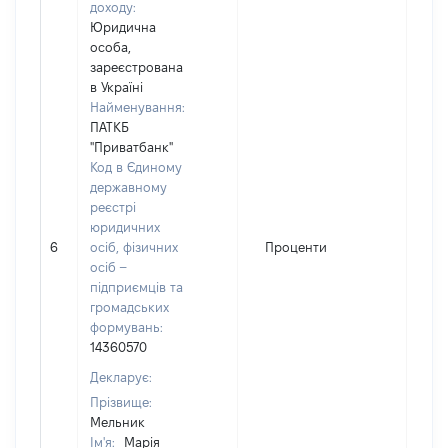
доходу:
Юридична
особа,
зареєстрована
в Україні
Найменування:
ПАТКБ
"Приватбанк"
Код в Єдиному
державному
реєстрі
юридичних
6
осіб, фізичних
Проценти
73
осіб –
підприємців та
громадських
формувань:
14360570
Декларує:
Прізвище:
Мельник
Ім'я:
Марія