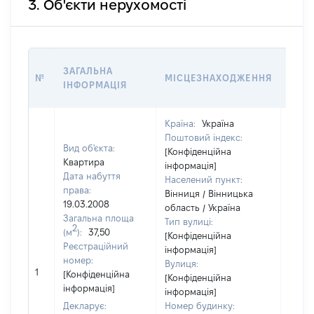
3. Об'єкти нерухомості
ВАРТ
ЗАГАЛЬНА
№
МІСЦЕЗНАХОДЖЕННЯ
НА Д
ІНФОРМАЦІЯ
НАБ
Країна:
Україна
Поштовий індекс:
Вид об'єкта:
[Конфіденційна
Квартира
інформація]
Дата набуття
Населений пункт:
права:
Вінниця / Вінницька
19.03.2008
область / Україна
Загальна площа
Тип вулиці:
2
(м
):
37,50
[Конфіденційна
Реєстраційний
інформація]
номер:
Вулиця:
1
2626
[Конфіденційна
[Конфіденційна
інформація]
інформація]
Декларує:
Номер будинку: