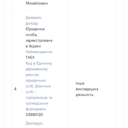
Михайлович
Джерело
доходу:
Юридична
особа,
зареєстрована
в Україні
Найменування:
ТНЕУ
Код в Єдиному
державному
реєстрі
юридичних
Інше
осіб, фізичних
4
викладацька
32
осіб –
діяльність
підприємців та
громадських
формувань:
33680120
Декларує: