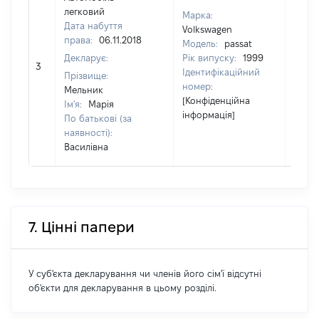
легковий
Марка:
Дата набуття
Volkswagen
права:
06.11.2018
Модель:
passat
Декларує:
Рік випуску:
1999
3
[Не в
Ідентифікаційний
Прізвище:
номер:
Мельник
[Конфіденційна
Ім'я:
Марія
інформація]
По батькові (за
наявності):
Василівна
7. Цінні папери
У суб'єкта декларування чи членів його сім'ї відсутні
об'єкти для декларування в цьому розділі.