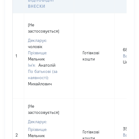
ВІДПОВІДНІ
ВНЕСКИ
[Не
застосовується]
Декларує:
чоловік
680000
Прізвище:
Готівкові
1
Валюта:
Мельник
кошти
UAH
Ім'я:
Анатолій
По батькові (за
наявності):
Михайлович
[Не
застосовується]
Декларує:
350000
Прізвище:
Готівкові
2
Валюта:
Мельник
кошти