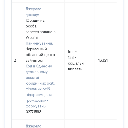
Джерело
доходу:
Юридична
особа,
зареєстрована в
Україні
Найменування:
Черкаський
Інше
обласний центр
128 -
зайнятостi
13321
4
соцiальнi
Код в Єдиному
виплати
державному
реєстрі
юридичних осіб,
фізичних осіб –
підприємців та
громадських
формувань:
02771598
Джерело