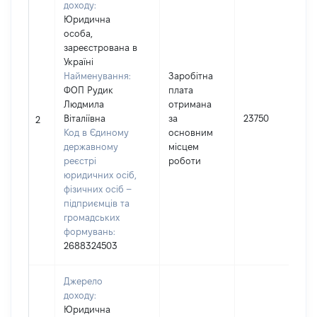
доходу:
Юридична
особа,
зареєстрована в
Україні
Найменування:
Заробітна
ФОП Рудик
плата
Людмила
отримана
Віталіївна
за
23750
2
Код в Єдиному
основним
державному
місцем
реєстрі
роботи
юридичних осіб,
фізичних осіб –
підприємців та
громадських
формувань:
2688324503
Джерело
доходу:
Юридична