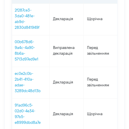
2f287ce3-
3da0-481e-
Декларація
Щорічна
202
ab9d-
2830d841949f
00b678d6-
01.0
9a4c-4a90-
Виправлена
Перед
-
8b6a-
декларація
звільненням
28.0
5713d97ed9e1
ec0e2c0b-
01.0
2b41-410a-
Перед
Декларація
-
adae-
звільненням
28.0
3289dc48d13b
91ad96c5-
02d0-4e34-
Декларація
Щорічна
202
97b5-
e8999dbd8a7e