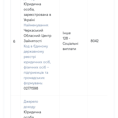
Юридична
особа,
зареєстрована в
Україні
Найменування:
Черкаський
Інше
Обласний Центр
128 -
Зайнятостi
8042
6
Соцiальнi
Код в Єдиному
виплати
державному
реєстрі
юридичних осіб,
фізичних осіб –
підприємців та
громадських
формувань:
02771598
Джерело
доходу:
Юридична
особа,