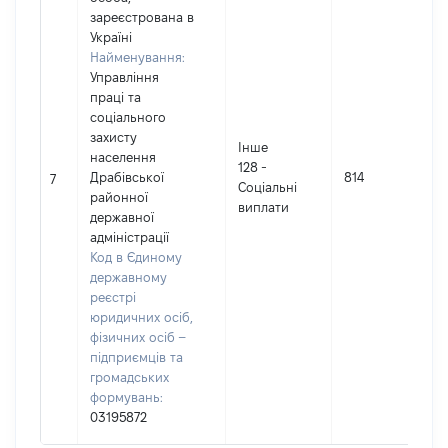
зареєстрована в
Україні
Найменування:
Управлiння
працi та
соцiального
захисту
Інше
населення
128 -
Драбiвської
814
7
Соцiальнi
районної
виплати
державної
адміністрації
Код в Єдиному
державному
реєстрі
юридичних осіб,
фізичних осіб –
підприємців та
громадських
формувань:
03195872