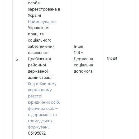
особа,
зареєстрована в
Україні
Найменування:
Управління
праці та
соціального
забезпечення
Інше
населення
128 -
Драбівської
Державна
15243
3
районної
соцiальна
державної
допомога
адміністрації
Код в Єдиному
державному
реєстрі
юридичних осіб,
фізичних осіб –
підприємців та
громадських
формувань:
03195872