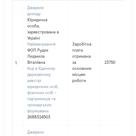
Джерело
доходу:
Юридична
особа,
зареєстрована в
Україні
Найменування:
Заробітна
ФОП Рудик
плата
Людмила
отримана
Віталіївна
за
23750
1
Код в Єдиному
основним
державному
місцем
реєстрі
роботи
юридичних осіб,
фізичних осіб –
підприємців та
громадських
формувань:
2688324503
Джерело