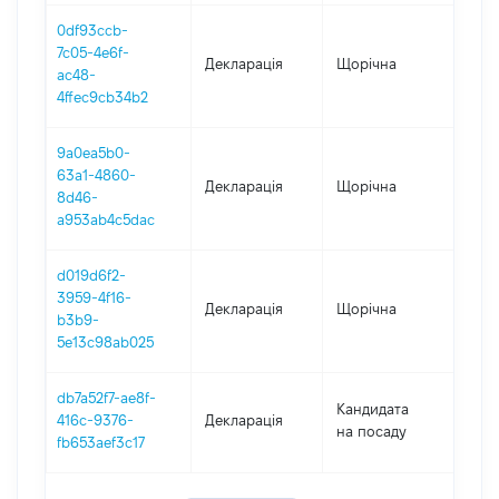
0df93ccb-
7c05-4e6f-
Декларація
Щорічна
202
ac48-
4ffec9cb34b2
9a0ea5b0-
63a1-4860-
Декларація
Щорічна
202
8d46-
a953ab4c5dac
d019d6f2-
3959-4f16-
Декларація
Щорічна
202
b3b9-
5e13c98ab025
db7a52f7-ae8f-
Кандидата
416c-9376-
Декларація
201
на посаду
fb653aef3c17