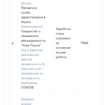
доходу:
Юридична
особа,
зареєстрована в
Україні
Найменування:
Заробітна
Товариство з
плата
обмеженою
отримана
вiдповiдальнiстю
за
17942
5
"Нова Пошта"
основним
Код в Єдиному
місцем
державному
роботи
реєстрі
юридичних осіб,
фізичних осіб –
підприємців та
громадських
формувань:
31316718
Джерело
доходу: