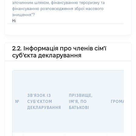
злочинним шляхом, фінансуванню тероризму та
фінансуванню розповсюдження зброї масового
знищення”?
Ні
2.2. Інформація про членів сім'ї
суб'єкта декларування
ЗВ'ЯЗОК ІЗ
ПРІЗВИЩЕ,
№
СУБ'ЄКТОМ
ІМ'Я, ПО
ГРОМАДЯН
ДЕКЛАРУВАННЯ
БАТЬКОВІ