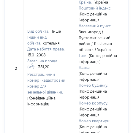
Країна:
Україна
Поштовий індекс:
[Конфіденційна
інформація]
Населений пункт:
Вид об'єкта:
Інше
Звенигород /
Інший вид
Пустомитівський
об'єкта:
котельня
район / Львівська
Дата набуття права:
область / Україна
15.01.2008
Тип:
[Конфіденційна
Загальна площа
інформація]
2
(м
):
351,20
Назва:
2
[Конфіденційна
Реєстраційний
інформація]
номер (кадастровий
Номер будинку:
номер для
[Конфіденційна
земельної ділянки):
інформація]
[Конфіденційна
Номер корпусу:
інформація]
[Конфіденційна
інформація]
Номер квартири:
[Конфіденційна
інформація]