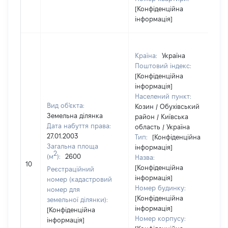
[Конфіденційна
інформація]
Країна:
Україна
Поштовий індекс:
[Конфіденційна
інформація]
Населений пункт:
Вид об'єкта:
Козин / Обухівський
Земельна ділянка
район / Київська
Дата набуття права:
область / Україна
27.01.2003
Тип:
[Конфіденційна
Загальна площа
інформація]
2
(м
):
2600
Назва:
10
[Конфіденційна
Реєстраційний
інформація]
номер (кадастровий
Номер будинку:
номер для
[Конфіденційна
земельної ділянки):
інформація]
[Конфіденційна
Номер корпусу:
інформація]