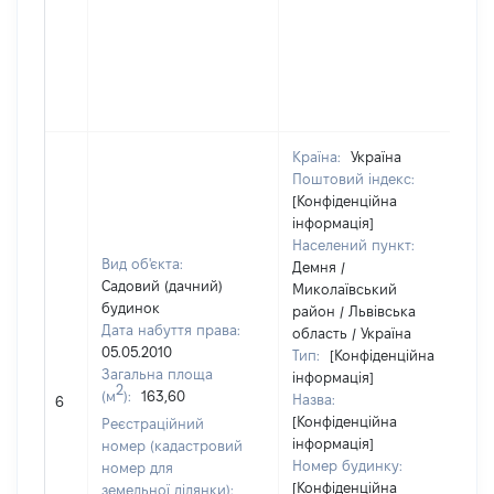
Країна:
Україна
Поштовий індекс:
[Конфіденційна
інформація]
Населений пункт:
Вид об'єкта:
Демня /
Садовий (дачний)
Миколаївський
будинок
район / Львівська
Дата набуття права:
область / Україна
05.05.2010
Тип:
[Конфіденційна
Загальна площа
інформація]
2
(м
):
163,60
Назва:
6
[Конфіденційна
Реєстраційний
інформація]
номер (кадастровий
Номер будинку:
номер для
[Конфіденційна
земельної ділянки):