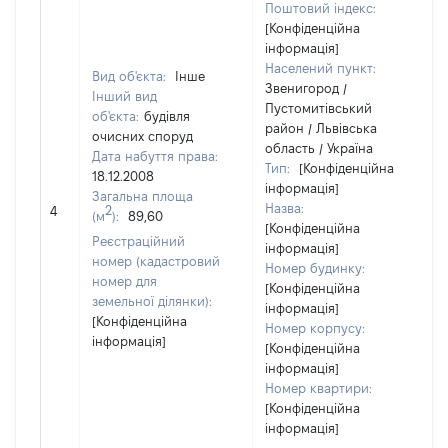
Поштовий індекс:
[Конфіденційна
інформація]
Населений пункт:
Вид об'єкта:
Інше
Звенигород /
Інший вид
Пустомитівський
об'єкта:
будівля
район / Львівська
очисних споруд
область / Україна
Дата набуття права:
Тип:
[Конфіденційна
18.12.2008
інформація]
Загальна площа
Назва:
2
4
(м
):
89,60
[Конфіденційна
Реєстраційний
інформація]
номер (кадастровий
Номер будинку:
номер для
[Конфіденційна
земельної ділянки):
інформація]
[Конфіденційна
Номер корпусу:
інформація]
[Конфіденційна
інформація]
Номер квартири:
[Конфіденційна
інформація]