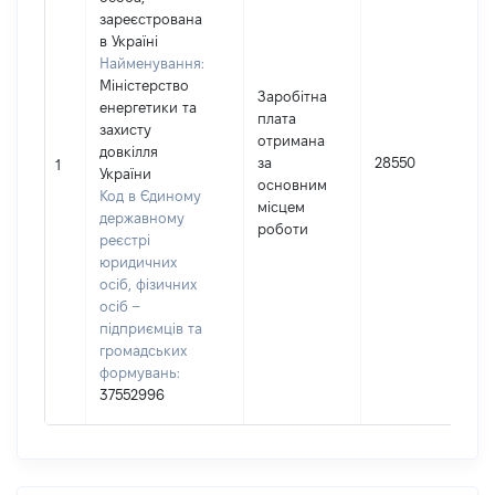
зареєстрована
в Україні
Найменування:
Міністерство
Заробітна
енергетики та
плата
захисту
отримана
І
довкілля
за
28550
1
України
основним
Код в Єдиному
місцем
державному
роботи
реєстрі
юридичних
осіб, фізичних
осіб –
підприємців та
громадських
формувань:
37552996