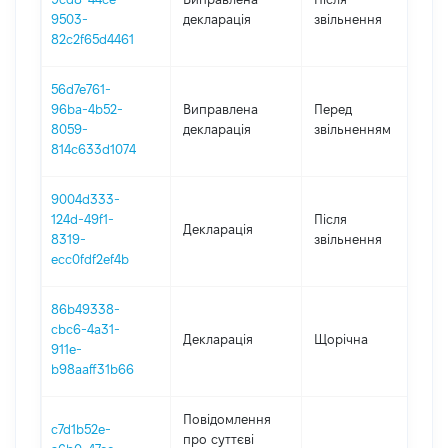
20
9503-
декларація
звільнення
82c2f65d4461
56d7e761-
01
96ba-4b52-
Виправлена
Перед
-
8059-
декларація
звільненням
11
814c633d1074
9004d333-
124d-49f1-
Після
Декларація
20
8319-
звільнення
ecc0fdf2ef4b
86b49338-
cbc6-4a31-
Декларація
Щорічна
20
911e-
b98aaff31b66
Повідомлення
c7d1b52e-
про суттєві