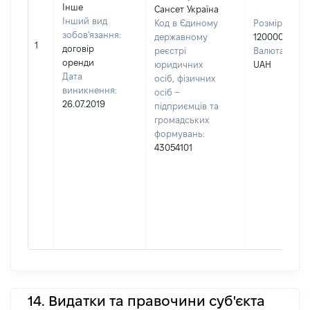
Інше
Сансет Україна
Інший вид
Код в Єдиному
Розмір:
зобов'язання:
державному
120000
1
договір
реєстрі
Валюта:
оренди
юридичних
UAH
Дата
осіб, фізичних
виникнення:
осіб –
26.07.2019
підприємців та
громадських
формувань:
43054101
14. Видатки та правочини суб'єкта