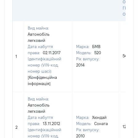
ОСТА
ГРОШ
ОЦІНК
Вид майна:
Автомобіль
легковий
Дата набуття
Марка:
БМВ
права:
02.11.2017
Модель:
520
543206
1
Ідентифікаційний
Рік випуску:
номер (VIN-код,
2014
номер шасі):
[Конфіденційна
інформація]
Вид майна:
Автомобіль
легковий
Дата набуття
Марка:
Хюндай
права:
13.11.2012
Модель:
Соната
125000
2
Ідентифікаційний
Рік випуску:
номер (VIN-код,
2010