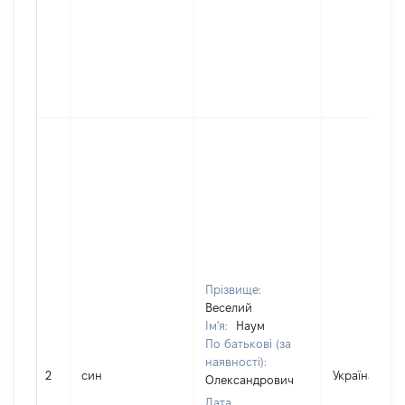
Прізвище:
Веселий
Ім'я:
Наум
По батькові (за
наявності):
2
син
Україна
Олександрович
Дата