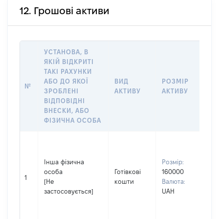
12. Грошові активи
УСТАНОВА, В
ЯКІЙ ВІДКРИТІ
ТАКІ РАХУНКИ
ІН
АБО ДО ЯКОЇ
ВИД
РОЗМІР
№
ЩО
ЗРОБЛЕНІ
АКТИВУ
АКТИВУ
НА
ВІДПОВІДНІ
ВНЕСКИ, АБО
ФІЗИЧНА ОСОБА
Вла
Прі
Інша фізична
Розмір:
ВЕ
особа
Готівкові
160000
Ім'я
1
[Не
кошти
Валюта:
ОЛ
застосовується]
UAH
По 
ная
МИ