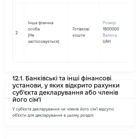
Вла
Прі
Інша фізична
Розмір:
ВЕ
особа
Готівкові
1800000
Ім'я
2
[Не
кошти
Валюта:
ОЛ
застосовується]
UAH
По 
ная
МИ
12.1. Банківські та інші фінансові
установи, у яких відкрито рахунки
суб'єкта декларування або членів
його сім'ї
У суб'єкта декларування чи членів його сім'ї відсутні
об'єкти для декларування в цьому розділі.