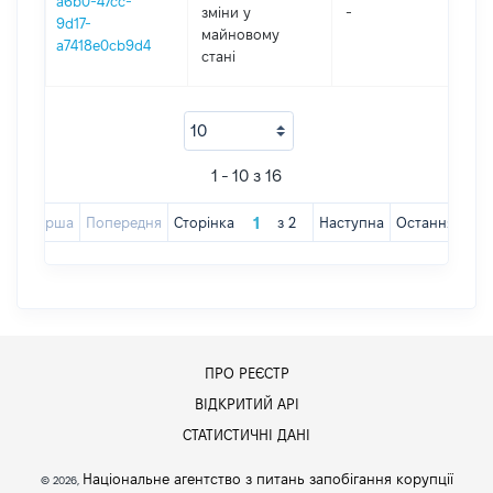
a6b0-47cc-
зміни y
-
20
9d17-
майновому
a7418e0cb9d4
стані
1 - 10 з 16
Перша
Попередня
Сторінка
з
2
Наступна
Остання
ПРО РЕЄСТР
ВІДКРИТИЙ АРІ
СТАТИСТИЧНІ ДАНІ
Національне агентство з питань запобігання корупції
© 2026,