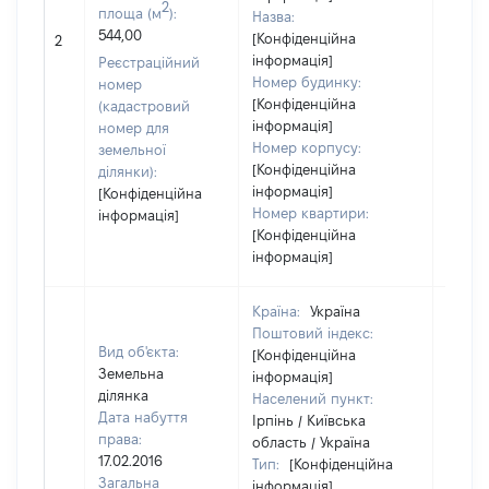
2
площа (м
):
Назва:
544,00
[Конфіденційна
[Не ві
2
інформація]
Реєстраційний
Номер будинку:
номер
[Конфіденційна
(кадастровий
інформація]
номер для
Номер корпусу:
земельної
[Конфіденційна
ділянки):
інформація]
[Конфіденційна
Номер квартири:
інформація]
[Конфіденційна
інформація]
Країна:
Україна
Поштовий індекс:
Вид об'єкта:
[Конфіденційна
Земельна
інформація]
ділянка
Населений пункт:
Дата набуття
Ірпінь / Київська
права:
область / Україна
17.02.2016
Тип:
[Конфіденційна
Загальна
інформація]