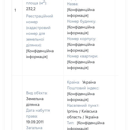
2
площа (м
):
Назва:
232,2
[Конфіденційна
[Не ві
1
інформація]
Реєстраційний
Номер будинку:
номер
[Конфіденційна
(кадастровий
інформація]
номер для
Номер корпусу:
земельної
[Конфіденційна
ділянки):
інформація]
[Конфіденційна
Номер квартири:
інформація]
[Конфіденційна
інформація]
Країна:
Україна
Поштовий індекс:
Вид об'єкта:
[Конфіденційна
Земельна
інформація]
ділянка
Населений пункт:
Дата набуття
Ірпінь / Київська
права:
область / Україна
19.09.2011
Тип:
[Конфіденційна
Загальна
інформація]