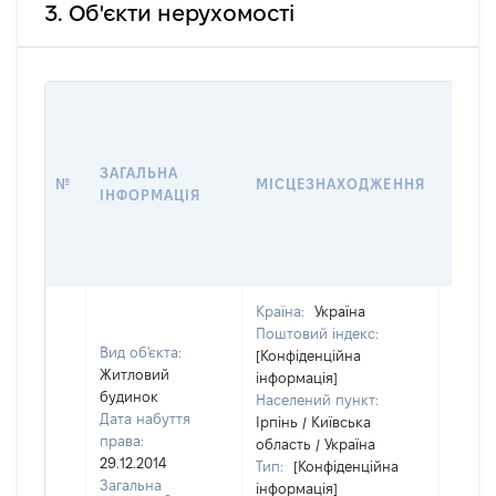
3. Об'єкти нерухомості
ВАРТ
ДАТУ
НАБУ
ЗАГАЛЬНА
ПРАВ
№
МІСЦЕЗНАХОДЖЕННЯ
ІНФОРМАЦІЯ
ЗА
ОСТ
ГРО
ОЦІ
Країна:
Україна
Поштовий індекс:
Вид об'єкта:
[Конфіденційна
Житловий
інформація]
будинок
Населений пункт:
Дата набуття
Ірпінь / Київська
права:
область / Україна
29.12.2014
Тип:
[Конфіденційна
Загальна
інформація]