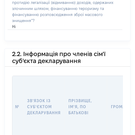
протидію легалізації (відмиванню) доходів, одержаних
злочинним шляхом, фінансуванню тероризму та
фінансуванню розповсюдження зброї масового
знищення”?
Ні
2.2. Інформація про членів сім'ї
суб'єкта декларування
ЗВ'ЯЗОК ІЗ
ПРІЗВИЩЕ,
№
СУБ'ЄКТОМ
ІМ'Я, ПО
ГРОМАДЯН
ДЕКЛАРУВАННЯ
БАТЬКОВІ