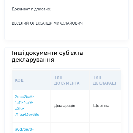
Документ підписано:
ВЕСЕЛИЙ ОЛЕКСАНДР МИКОЛАЙОВИЧ
Інші документи суб'єкта
декларування
ТИП
ТИП
КОД
П
ДОКУМЕНТА
ДЕКЛАРАЦІЇ
2dcc2ba6-
1a11-4c79-
Декларація
Щорічна
20
a2fe-
71fba43e769e
a6d75e78-
01