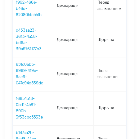
1992-466e-
Перед
Декларація
-
b46d-
звільненням
29
820805fc55fb
d433aa23-
3613-4a58-
Декларація
Щорічна
2
bd6a-
39a9761177b3
651c0abb-
6969-419e-
Після
Декларація
2
9ae6-
звільнення
047c94d539dd
16854a18-
05d1-4581-
Декларація
Щорічна
20
890b-
3f33cbc5533e
b147ca2b-
9cd8-44ce-
Виправлена
Після