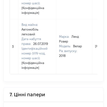
номер шасі):
[Конфіденційна
інформація]
Вид майна:
Автомобіль
легковий
Марка:
Ленд
Дата набуття
Ровер
права:
26.07.2019
Модель:
Велар
[Не від
3
Ідентифікаційний
Рік випуску:
номер (VIN-код,
2018
номер шасі):
[Конфіденційна
інформація]
7. Цінні папери