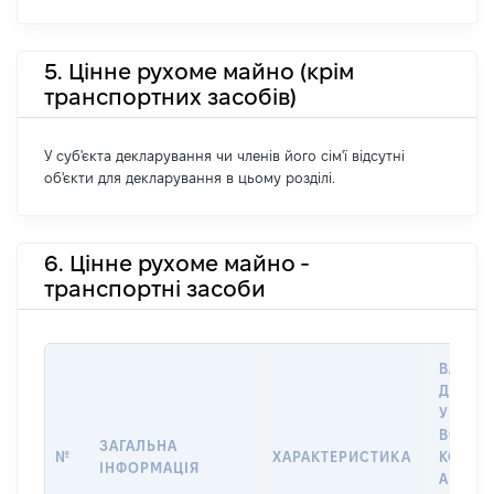
5. Цінне рухоме майно (крім
транспортних засобів)
У суб'єкта декларування чи членів його сім'ї відсутні
об'єкти для декларування в цьому розділі.
6. Цінне рухоме майно -
транспортні засоби
ВАРТІС
ДАТУ 
У ВЛАС
ВОЛОД
ЗАГАЛЬНА
№
ХАРАКТЕРИСТИКА
КОРИС
ІНФОРМАЦІЯ
АБО З