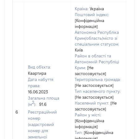
Країна:
Україна
Поштовий індекс:
[Конфіденційна
інформація]
Автономна Республіка
Крим/область/місто зі
спеціальним статусом:
Київ
Район в області та
Автономній Республіці
Вид об'єкта:
Крим:
[Не
Квартира
застосовується]
Дата набуття
Територіальна громада:
[Не застосовується]
права:
509
Тип населеного пункту:
16.06.2023
Тип
[Не застосовується]
Загальна площа
варт
2
Населений пункт:
[Не
(м
):
91.6
обʼє
застосовується]
6
Реєстраційний
варт
Район у місті:
номер
дату
[Конфіденційна
(кадастровий
інформація]
набу
номер для
Тип:
[Конфіденційна
пра
земельної
інформація]