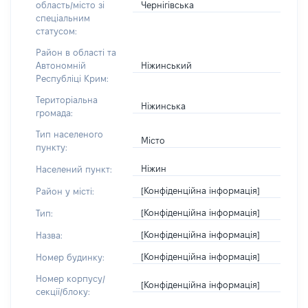
Чернігівська
область/місто зі
спеціальним
статусом:
Район в області та
Ніжинський
Автономній
Республіці Крим:
Територіальна
Ніжинська
громада:
Тип населеного
Місто
пункту:
Ніжин
Населений пункт:
[Конфіденційна інформація]
Район у місті:
[Конфіденційна інформація]
Тип:
[Конфіденційна інформація]
Назва:
[Конфіденційна інформація]
Номер будинку:
Номер корпусу/
[Конфіденційна інформація]
секції/блоку: