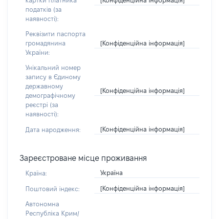
картки платника
податків (за
наявності):
Реквізити паспорта
[Конфіденційна інформація]
громадянина
України:
Унікальний номер
запису в Єдиному
державному
[Конфіденційна інформація]
демографічному
реєстрі (за
наявності):
[Конфіденційна інформація]
Дата народження:
Зареєстроване місце проживання
Україна
Країна:
[Конфіденційна інформація]
Поштовий індекс:
Автономна
Республіка Крим/