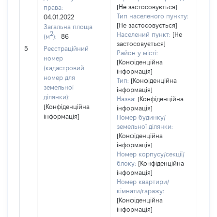
[Не застосовується]
права:
3510
Тип населеного пункту:
04.01.2022
Тип
[Не застосовується]
Загальна площа
варт
2
Населений пункт:
[Не
(м
):
86
обʼє
застосовується]
5
Реєстраційний
варт
Район у місті:
номер
дату
[Конфіденційна
(кадастровий
інформація]
набу
номер для
Тип:
[Конфіденційна
пра
земельної
інформація]
ділянки):
Назва:
[Конфіденційна
[Конфіденційна
інформація]
інформація]
Номер будинку/
земельної ділянки:
[Конфіденційна
інформація]
Номер корпусу/секції/
блоку:
[Конфіденційна
інформація]
Номер квартири/
кімнати/гаражу:
[Конфіденційна
інформація]