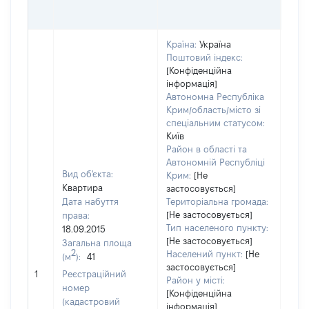
ОЦІ
ГРН
Країна:
Україна
Поштовий індекс:
[Конфіденційна
інформація]
Автономна Республіка
Крим/область/місто зі
спеціальним статусом:
Київ
Район в області та
Автономній Республіці
Вид об'єкта:
Крим:
[Не
Квартира
застосовується]
Дата набуття
Територіальна громада:
[Не застосовується]
права:
538
Тип населеного пункту:
18.09.2015
Тип
[Не застосовується]
Загальна площа
варт
2
Населений пункт:
[Не
(м
):
41
обʼє
застосовується]
1
Реєстраційний
варт
Район у місті:
номер
дату
[Конфіденційна
(кадастровий
інформація]
набу