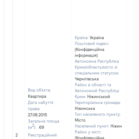
Країна:
Україна
Поштовий індекс:
[Конфіденційна
інформація]
Автономна Республіка
Крим/область/місто зі
спеціальним статусом:
Чернігівська
Район в області та
Вид об'єкта:
Автономній Республіці
Квартира
Крим:
Ніжинський
Дата набуття
Територіальна громада:
Ніжинська
права:
103
Тип населеного пункту:
27.08.2015
Тип
Місто
Загальна площа
варт
2
Населений пункт:
Ніжин
(м
):
69
обʼє
Район у місті:
2
Реєстраційний
варт
[Конфіденційна