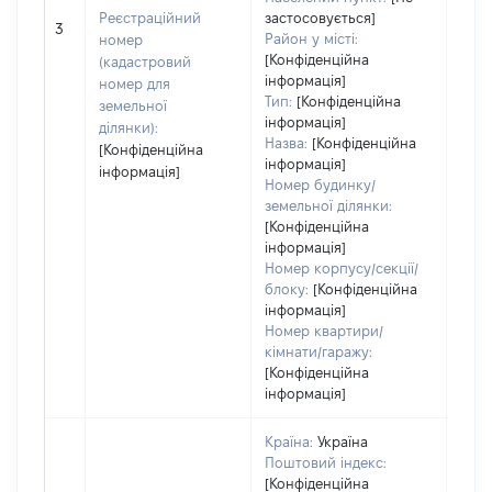
обʼє
Реєстраційний
застосовується]
3
варт
Район у місті:
номер
дату
[Конфіденційна
(кадастровий
інформація]
набу
номер для
Тип:
[Конфіденційна
пра
земельної
інформація]
ділянки):
Назва:
[Конфіденційна
[Конфіденційна
інформація]
інформація]
Номер будинку/
земельної ділянки:
[Конфіденційна
інформація]
Номер корпусу/секції/
блоку:
[Конфіденційна
інформація]
Номер квартири/
кімнати/гаражу:
[Конфіденційна
інформація]
Країна:
Україна
Поштовий індекс:
[Конфіденційна