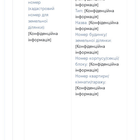
номер
інформація]
ост
(кадастровий
Тип:
[Конфіденційна
гро
номер для
інформація]
оці
земельної
Назва:
[Конфіденційна
ділянки):
інформація]
[Конфіденційна
Номер будинку/
інформація]
земельної ділянки:
[Конфіденційна
інформація]
Номер корпусу/секції/
блоку:
[Конфіденційна
інформація]
Номер квартири/
кімнати/гаражу:
[Конфіденційна
інформація]