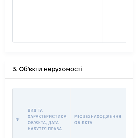
3. Об'єкти нерухомості
ВАР
ДАТ
НАБ
ВИД ТА
ПРА
ХАРАКТЕРИСТИКА
МІСЦЕЗНАХОДЖЕННЯ
№
ЗА
ОБʼЄКТА, ДАТА
ОБʼЄКТА
ОС
НАБУТТЯ ПРАВА
ГР