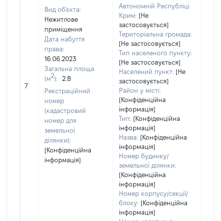
Автономній Республіці
Вид об'єкта:
Крим:
[Не
Нежитлове
застосовується]
приміщення
Територіальна громада:
Дата набуття
[Не застосовується]
права:
1010
Тип населеного пункту:
16.06.2023
Тип
[Не застосовується]
Загальна площа
варт
Населений пункт:
[Не
2
(м
):
2.8
обʼє
застосовується]
7
варт
Район у місті:
Реєстраційний
дату
[Конфіденційна
номер
інформація]
набу
(кадастровий
Тип:
[Конфіденційна
пра
номер для
інформація]
земельної
Назва:
[Конфіденційна
ділянки):
інформація]
[Конфіденційна
Номер будинку/
інформація]
земельної ділянки:
[Конфіденційна
інформація]
Номер корпусу/секції/
блоку:
[Конфіденційна
інформація]