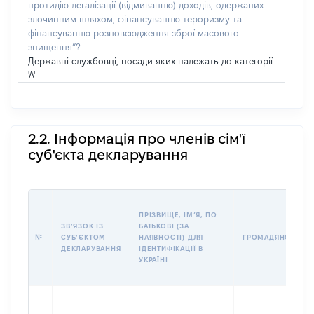
протидію легалізації (відмиванню) доходів, одержаних
злочинним шляхом, фінансуванню тероризму та
фінансуванню розповсюдження зброї масового
знищення”?
Державні службовці, посади яких належать до категорії
'А'
2.2. Інформація про членів сім'ї
суб'єкта декларування
ПРІЗВИЩЕ, ІМʼЯ, ПО
ЗВʼЯЗОК ІЗ
БАТЬКОВІ (ЗА
№
СУБʼЄКТОМ
НАЯВНОСТІ) ДЛЯ
ГРОМАДЯНСТВО
ДЕКЛАРУВАННЯ
ІДЕНТИФІКАЦІЇ В
УКРАЇНІ