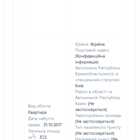
Країна:
Україна
Поштовий індекс:
[Конфіденційна
інформація]
Автономна Республіка
Крим/область/місто зі
спеціальним статусом:
Київ
Район в області та
Автономній Республіці
Крим:
[Не
Вид об'єкта:
застосовується]
Квартира
Територіальна громада:
Дата набуття
[Не застосовується]
права:
31.10.2017
794
Тип населеного пункту:
Загальна площа
Тип
[Не застосовується]
2
(м
):
37,2
варт
Населений пункт:
[Не