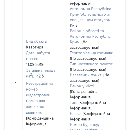
інформація]
Автономна Республіка
Крим/область/місто зі
спеціальним статусом:
Київ
Район в області та
Автономній Республіці
Вид об'єкта:
Крим:
[Не
Квартира
застосовується]
Дата набуття
Територіальна громада:
[Не застосовується]
права:
637
Тип населеного пункту:
11.09.2019
Тип
[Не застосовується]
Загальна площа
варт
2
Населений пункт:
[Не
(м
):
42,5
обʼє
застосовується]
4
Реєстраційний
варт
Район у місті:
номер
дату
[Конфіденційна
(кадастровий
інформація]
набу
номер для
Тип:
[Конфіденційна
пра
земельної
інформація]
ділянки):
Назва:
[Конфіденційна
[Конфіденційна
інформація]
інформація]
Номер будинку/