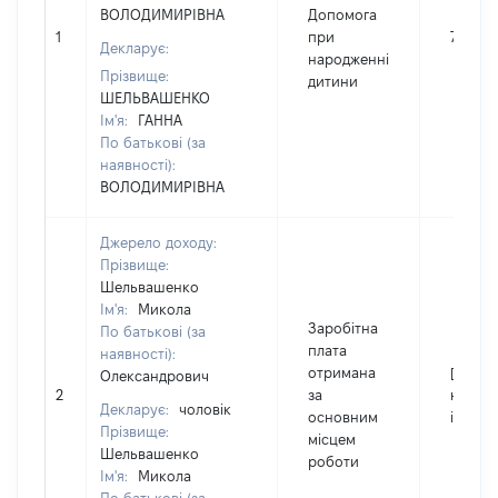
ВОЛОДИМИРІВНА
Допомога
1
при
7740
Декларує:
народженні
Прізвище:
дитини
ШЕЛЬВАШЕНКО
Ім'я:
ГАННА
По батькові (за
наявності):
ВОЛОДИМИРІВНА
Джерело доходу:
Прізвище:
Шельвашенко
Ім'я:
Микола
Заробітна
По батькові (за
плата
наявності):
отримана
[Член с
Олександрович
2
за
не над
Декларує:
чоловік
основним
інформ
Прізвище:
місцем
Шельвашенко
роботи
Ім'я:
Микола