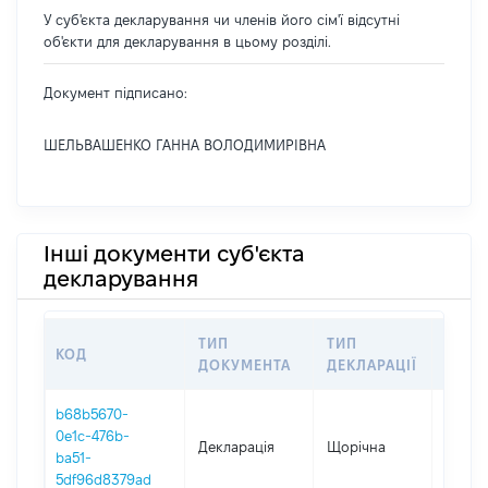
У суб'єкта декларування чи членів його сім'ї відсутні
об'єкти для декларування в цьому розділі.
Документ підписано:
ШЕЛЬВАШЕНКО ГАННА ВОЛОДИМИРІВНА
Інші документи суб'єкта
декларування
ТИП
ТИП
КОД
ПЕРІ
ДОКУМЕНТА
ДЕКЛАРАЦІЇ
b68b5670-
0e1c-476b-
Декларація
Щорічна
2025
ba51-
5df96d8379ad