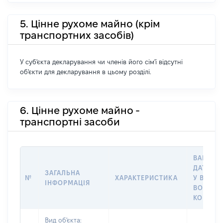
5. Цінне рухоме майно (крім
транспортних засобів)
У суб'єкта декларування чи членів його сім'ї відсутні
об'єкти для декларування в цьому розділі.
6. Цінне рухоме майно -
транспортні засоби
ВАРТІСТ
ДАТУ НА
ЗАГАЛЬНА
№
ХАРАКТЕРИСТИКА
У ВЛАСН
ІНФОРМАЦІЯ
ВОЛОДІ
КОРИСТ
Вид об'єкта: