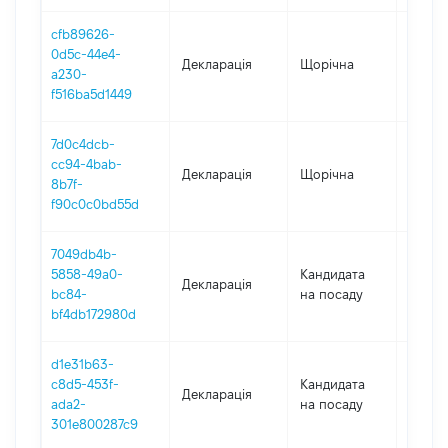
cfb89626-
0d5c-44e4-
Декларація
Щорічна
2020
a230-
f516ba5d1449
7d0c4dcb-
cc94-4bab-
Декларація
Щорічна
2019
8b7f-
f90c0c0bd55d
7049db4b-
5858-49a0-
Кандидата
Декларація
2018
bc84-
на посаду
bf4db172980d
d1e31b63-
c8d5-453f-
Кандидата
Декларація
2018
ada2-
на посаду
301e800287c9