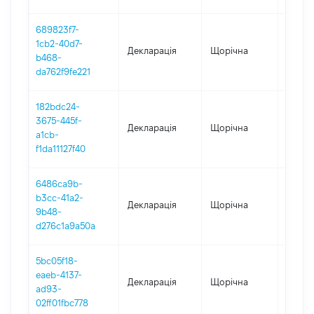
689823f7-
1cb2-40d7-
Декларація
Щорічна
2024
b468-
da762f9fe221
182bdc24-
3675-445f-
Декларація
Щорічна
2023
a1cb-
f1da11127f40
6486ca9b-
b3cc-41a2-
Декларація
Щорічна
2022
9b48-
d276c1a9a50a
5bc05f18-
eaeb-4137-
Декларація
Щорічна
2021
ad93-
02ff01fbc778