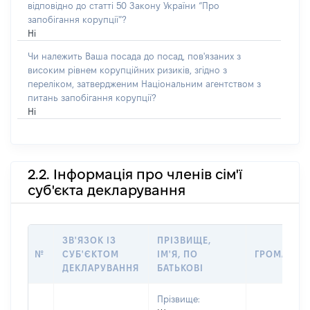
відповідно до статті 50 Закону України “Про
запобігання корупції”?
Ні
Чи належить Ваша посада до посад, пов'язаних з
високим рівнем корупційних ризиків, згідно з
переліком, затвердженим Національним агентством з
питань запобігання корупції?
Ні
2.2. Інформація про членів сім'ї
суб'єкта декларування
ЗВ'ЯЗОК ІЗ
ПРІЗВИЩЕ,
№
СУБ'ЄКТОМ
ІМ'Я, ПО
ГРОМАДЯН
ДЕКЛАРУВАННЯ
БАТЬКОВІ
Прізвище: