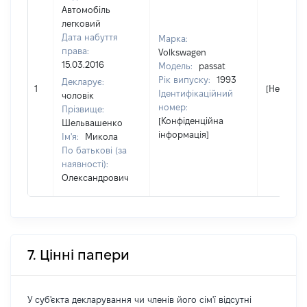
Автомобіль
легковий
Дата набуття
Марка:
права:
Volkswagen
15.03.2016
Модель:
passat
Рік випуску:
1993
Декларує:
1
[Не відом
Ідентифікаційний
чоловік
номер:
Прізвище:
[Конфіденційна
Шельвашенко
інформація]
Ім'я:
Микола
По батькові (за
наявності):
Олександрович
7. Цінні папери
У суб'єкта декларування чи членів його сім'ї відсутні