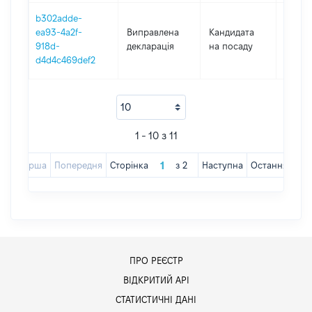
b302adde-
ea93-4a2f-
Виправлена
Кандидата
2017
918d-
декларація
на посаду
d4d4c469def2
1 - 10 з 11
Перша
Попередня
Сторінка
з
2
Наступна
Остання
ПРО РЕЄСТР
ВІДКРИТИЙ АРІ
СТАТИСТИЧНІ ДАНІ