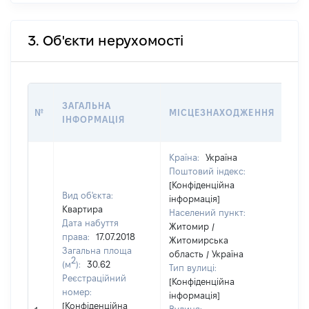
3. Об'єкти нерухомості
ВА
ЗАГАЛЬНА
№
МІСЦЕЗНАХОДЖЕННЯ
НА 
ІНФОРМАЦІЯ
НА
Країна:
Україна
Поштовий індекс:
[Конфіденційна
Вид об'єкта:
інформація]
Квартира
Населений пункт:
Дата набуття
Житомир /
права:
17.07.2018
Житомирська
Загальна площа
область / Україна
2
(м
):
30.62
Тип вулиці:
Реєстраційний
[Конфіденційна
номер:
інформація]
[Не
[Конфіденційна