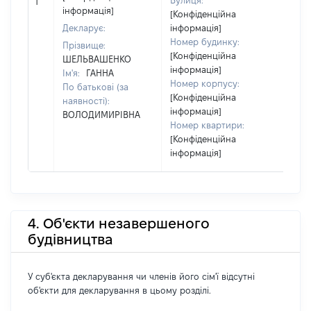
Вулиця:
1
від
інформація]
[Конфіденційна
Декларує:
інформація]
Номер будинку:
Прізвище:
[Конфіденційна
ШЕЛЬВАШЕНКО
інформація]
Ім'я:
ГАННА
Номер корпусу:
По батькові (за
[Конфіденційна
наявності):
інформація]
ВОЛОДИМИРІВНА
Номер квартири:
[Конфіденційна
інформація]
4. Об'єкти незавершеного
будівництва
У суб'єкта декларування чи членів його сім'ї відсутні
об'єкти для декларування в цьому розділі.