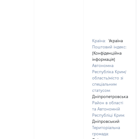
Країна:
Україна
Поштовий індекс:
[Конфіденційна
інформація]
Автономна
Республіка Крим/
область/місто зі
спеціальним
статусом:
Дніпропетровська
Район в області
та Автономній
Республіці Крим:
Дніпровський
Територіальна
громада: