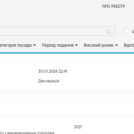
Й
ПРО РЕЄСТР
ш
атегорія посади:
Період подання:
Високий ризик:
Відп
30.01.2024 22:41
Декларація
2021
ого самоврядування (охоплює