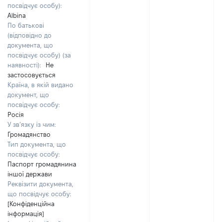
посвідчує особу):
Albina
По батькові
(відповідно до
документа, що
посвідчує особу) (за
наявності):
Не
застосовується
Країна, в якій видано
документ, що
посвідчує особу:
Росія
У зв’язку із чим:
Громадянство
Тип документа, що
посвідчує особу:
Паспорт громадянина
іншої держави
Реквізити документа,
що посвідчує особу:
[Конфіденційна
інформація]