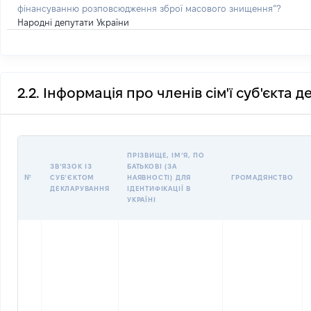
фінансуванню розповсюдження зброї масового знищення”?
Народні депутати України
2.2. Інформація про членів сім'ї суб'єкта 
ПРІЗВИЩЕ, ІМʼЯ, ПО
ЗВʼЯЗОК ІЗ
БАТЬКОВІ (ЗА
№
СУБʼЄКТОМ
НАЯВНОСТІ) ДЛЯ
ГРОМАДЯНСТВО
ДЕКЛАРУВАННЯ
ІДЕНТИФІКАЦІЇ В
УКРАЇНІ