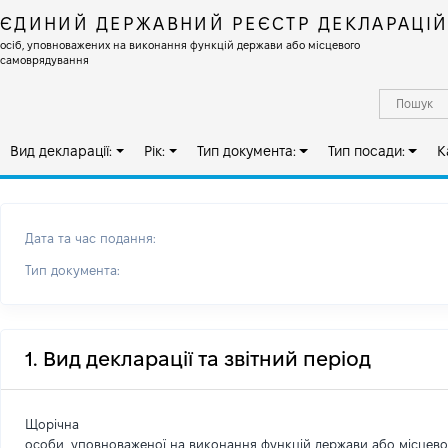
ЄДИНИЙ ДЕРЖАВНИЙ РЕЄСТР ДЕКЛАРАЦІ
осіб, уповноважених на виконання функцій держави або місцевого
самоврядування
Вид декларації:
Рік:
Тип документа:
Тип посади:
К
Дата та час подання:
Тип документа:
1. Вид декларації та звітний період
Щорічна
особи, уповноваженої на виконання функцій держави або місцев