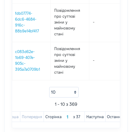
Повідомлення
fdb07774-
про суттєві
6dc6-4684-
зміни y
-
202
916c-
майновому
88b9e14bf417
стані
Повідомлення
c083d62e-
про суттєві
1b69-407e-
зміни y
-
202
905c-
майновому
395a7a0709b1
стані
1 - 10 з 369
Перша
Попередня
Сторінка
з
37
Наступна
Остання