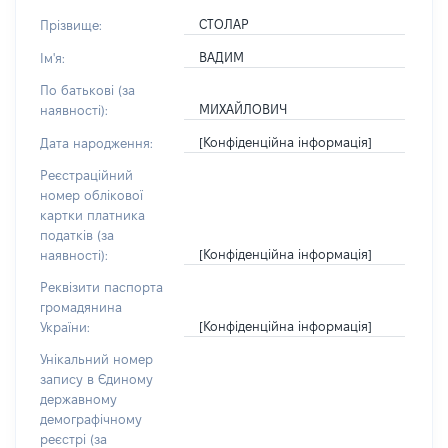
СТОЛАР
Прізвище:
ВАДИМ
Ім'я:
По батькові (за
МИХАЙЛОВИЧ
наявності):
[Конфіденційна інформація]
Дата народження:
Реєстраційний
номер облікової
картки платника
податків (за
[Конфіденційна інформація]
наявності):
Реквізити паспорта
громадянина
[Конфіденційна інформація]
України:
Унікальний номер
запису в Єдиному
державному
демографічному
реєстрі (за