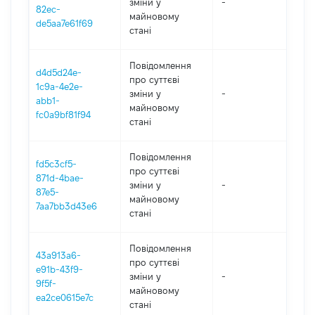
зміни y
-
202
82ec-
майновому
de5aa7e61f69
стані
Повідомлення
d4d5d24e-
про суттєві
1c9a-4e2e-
зміни y
-
202
abb1-
майновому
fc0a9bf81f94
стані
Повідомлення
fd5c3cf5-
про суттєві
871d-4bae-
зміни y
-
202
87e5-
майновому
7aa7bb3d43e6
стані
Повідомлення
43a913a6-
про суттєві
e91b-43f9-
зміни y
-
202
9f5f-
майновому
ea2ce0615e7c
стані