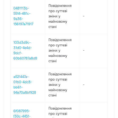
Повідомлення
0481113b-
про суттєві
5514-481c-
зміни y
-
202
9a36-
майновому
156197a71917
стані
Повідомлення
103d3d9c-
про суттєві
31d0-4e4d-
зміни y
-
202
9dcf-
майновому
60b60787a8d8
стані
Повідомлення
a521447a-
про суттєві
01b0-4dc8-
зміни y
-
202
bb61-
майновому
94e70a8bf928
стані
Повідомлення
6f087995-
про суттєві
f30c-4451-