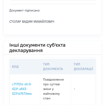
Документ підписано:
СТОЛАР ВАДИМ МИХАЙЛОВИЧ
Інші документи суб'єкта
декларування
ТИП
ТИП
КОД
ПЕ
ДОКУМЕНТА
ДЕКЛАРАЦІЇ
Повідомлення
c717f2fd-dfc9-
про суттєві
422f-a843-
зміни y
-
202
5231d7670eea
майновому
стані