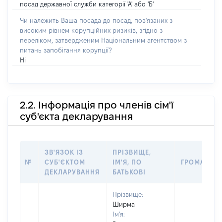
посад державної служби категорії 'А' або 'Б'
Чи належить Ваша посада до посад, пов'язаних з
високим рівнем корупційних ризиків, згідно з
переліком, затвердженим Національним агентством з
питань запобігання корупції?
Ні
2.2. Інформація про членів сім'ї
суб'єкта декларування
ЗВ'ЯЗОК ІЗ
ПРІЗВИЩЕ,
№
СУБ'ЄКТОМ
ІМ'Я, ПО
ГРОМАДЯН
ДЕКЛАРУВАННЯ
БАТЬКОВІ
Прізвище:
Ширма
Ім'я: