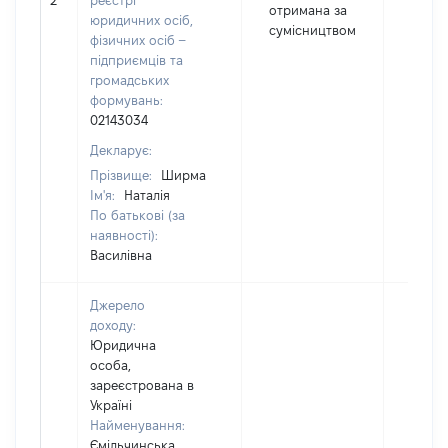
2
реєстрі
5224
отримана за
юридичних осіб,
сумісництвом
фізичних осіб –
підприємців та
громадських
формувань:
02143034
Декларує:
Прізвище:
Ширма
Ім'я:
Наталія
По батькові (за
наявності):
Василівна
Джерело
доходу:
Юридична
особа,
зареєстрована в
Україні
Найменування:
Ємільчинська