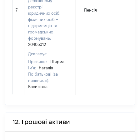
державному
реєстрі
7
Пенсія
3644
юридичних осіб,
фізичних осіб –
підприємців та
громадських
формувань:
20405012
Декларує:
Прізвище:
Ширма
Ім'я:
Наталія
По батькові (за
наявності):
Василівна
12. Грошові активи