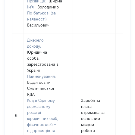
Прізвище:
Ширма
Ім'я:
Володимир
По батькові (за
наявності):
Васильович
Джерело
доходу:
Юридична
особа,
зареєстрована в
Україні
Найменування:
Відділ освіти
Ємільчинської
РДА
Код в Єдиному
Заробітна
державному
плата
реєстрі
отримана за
6
3408
юридичних осіб,
основним
фізичних осіб –
місцем
підприємців та
роботи