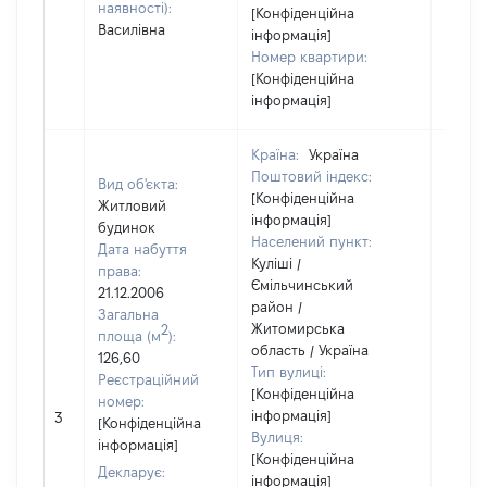
наявності):
[Конфіденційна
Василівна
інформація]
Номер квартири:
[Конфіденційна
інформація]
Країна:
Україна
Поштовий індекс:
Вид об'єкта:
[Конфіденційна
Житловий
інформація]
будинок
Населений пункт:
Дата набуття
Куліші /
права:
Ємільчинський
21.12.2006
район /
Загальна
Житомирська
2
площа (м
):
область / Україна
126,60
Тип вулиці:
Реєстраційний
[Конфіденційна
номер:
[Не
інформація]
3
[Конфіденційна
відом
Вулиця:
інформація]
[Конфіденційна
Декларує:
інформація]