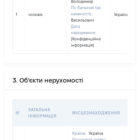
Володимир
По батькові (за
наявності):
1
чоловік
Україна
Васильович
Дата
народження:
[Конфіденційна
інформація]
3. Об'єкти нерухомості
ВАРТ
ЗАГАЛЬНА
№
МІСЦЕЗНАХОДЖЕННЯ
НА Д
ІНФОРМАЦІЯ
НАБУ
Країна:
Україна
Поштовий індекс: