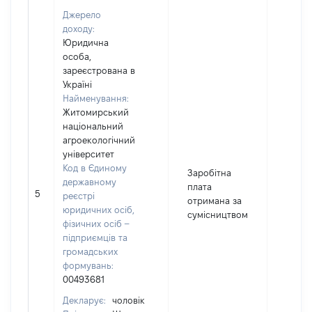
Джерело
доходу:
Юридична
особа,
зареєстрована в
Україні
Найменування:
Житомирський
національний
агроекологічний
університет
Код в Єдиному
Заробітна
державному
плата
5
4391
реєстрі
отримана за
юридичних осіб,
сумісництвом
фізичних осіб –
підприємців та
громадських
формувань:
00493681
Декларує:
чоловік