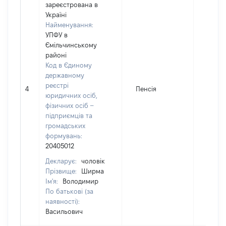
зареєстрована в
Україні
Найменування:
УПФУ в
Ємільчинському
районі
Код в Єдиному
державному
реєстрі
4
Пенсія
3667
юридичних осіб,
фізичних осіб –
підприємців та
громадських
формувань:
20405012
Декларує:
чоловік
Прізвище:
Ширма
Ім'я:
Володимир
По батькові (за
наявності):
Васильович