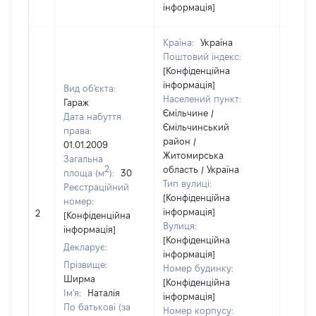
інформація]
Країна:
Україна
Поштовий індекс:
[Конфіденційна
інформація]
Вид об'єкта:
Населений пункт:
Гараж
Ємільчине /
Дата набуття
Ємільчинський
права:
район /
01.01.2009
Житомирська
Загальна
2
область / Україна
площа (м
):
30
Тип вулиці:
Реєстраційний
[Конфіденційна
номер:
[Не
інформація]
2
[Конфіденційна
відом
Вулиця:
інформація]
[Конфіденційна
Декларує:
інформація]
Прізвище:
Номер будинку:
Ширма
[Конфіденційна
Ім'я:
Наталія
інформація]
По батькові (за
Номер корпусу: