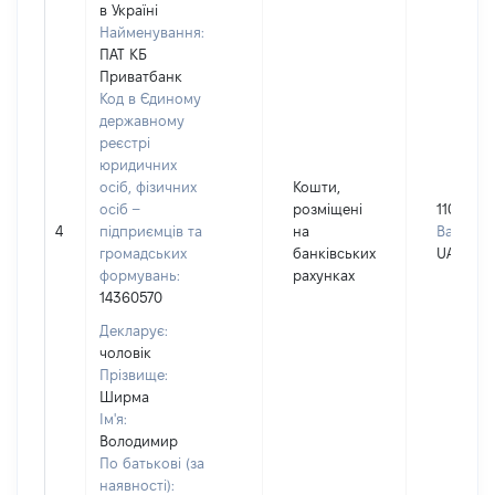
в Україні
Найменування:
ПАТ КБ
Приватбанк
Код в Єдиному
державному
реєстрі
юридичних
осіб, фізичних
Кошти,
осіб –
розміщені
110698
4
підприємців та
на
Валюта:
громадських
банківських
UAH
формувань:
рахунках
14360570
Декларує:
чоловік
Прізвище:
Ширма
Ім'я:
Володимир
По батькові (за
наявності):