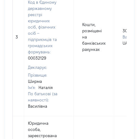
Код в Єдиному
державному
реєстрі
юридичних
Кошти,
осіб, фізичних
розміщені
30000
осіб –
3
на
Валюта:
підприємців та
банківських
UAH
громадських
рахунках
формувань:
00032129
Декларує:
Прізвище:
Ширма
Ім'я:
Наталія
По батькові (за
наявності):
Василівна
Юридична
особа,
зареєстрована