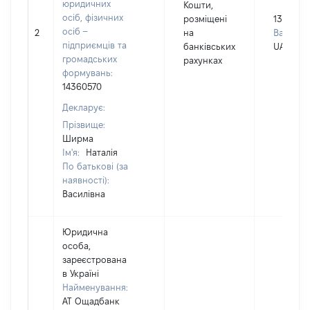
юридичних
Кошти,
осіб, фізичних
розміщені
13900
осіб –
2
на
Валюта:
підприємців та
банківських
UAH
громадських
рахунках
формувань:
14360570
Декларує:
Прізвище:
Ширма
Ім'я:
Наталія
По батькові (за
наявності):
Василівна
Юридична
особа,
зареєстрована
в Україні
Найменування:
АТ Ощадбанк