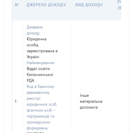
РОЗМІ
№
ДЖЕРЕЛО ДОХОДУ
ВИД ДОХОДУ
(ВАРТІ
Джерело
доходу:
Юридична
особа,
зареєстрована в
Україні
Найменування:
Відділ освіти
Ємільчинської
РДА
Код в Єдиному
державному
Інше
реєстрі
1
матеріальна
1218
юридичних осіб,
допомога
фізичних осіб –
підприємців та
громадських
формувань: