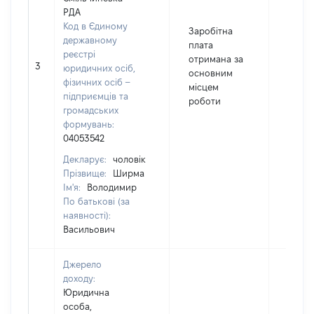
РДА
Код в Єдиному
Заробітна
державному
плата
реєстрі
отримана за
3
78709
юридичних осіб,
основним
фізичних осіб –
місцем
підприємців та
роботи
громадських
формувань:
04053542
Декларує:
чоловік
Прізвище:
Ширма
Ім'я:
Володимир
По батькові (за
наявності):
Васильович
Джерело
доходу:
Юридична
особа,