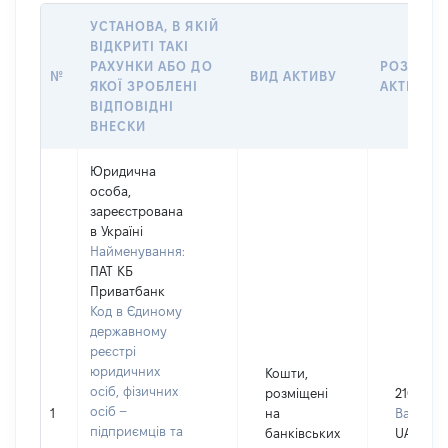
УСТАНОВА, В ЯКІЙ
ВІДКРИТІ ТАКІ
РАХУНКИ АБО ДО
РОЗМІР
№
ВИД АКТИВУ
ЯКОЇ ЗРОБЛЕНІ
АКТИВУ
ВІДПОВІДНІ
ВНЕСКИ
Юридична
особа,
зареєстрована
в Україні
Найменування:
ПАТ КБ
Приватбанк
Код в Єдиному
державному
реєстрі
юридичних
Кошти,
осіб, фізичних
розміщені
21000
осіб –
1
на
Валюта:
підприємців та
банківських
UAH