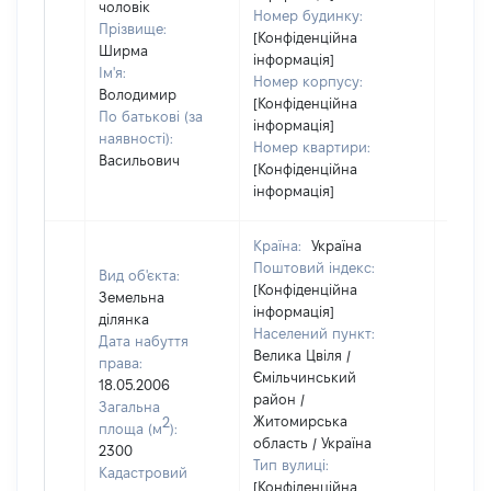
чоловік
Номер будинку:
Прізвище:
[Конфіденційна
Ширма
інформація]
Ім'я:
Номер корпусу:
Володимир
[Конфіденційна
По батькові (за
інформація]
наявності):
Номер квартири:
Васильович
[Конфіденційна
інформація]
Країна:
Україна
Поштовий індекс:
Вид об'єкта:
[Конфіденційна
Земельна
інформація]
ділянка
Населений пункт:
Дата набуття
Велика Цвіля /
права:
Ємільчинський
18.05.2006
район /
Загальна
Житомирська
2
площа (м
):
область / Україна
2300
Тип вулиці:
Кадастровий
[Конфіденційна