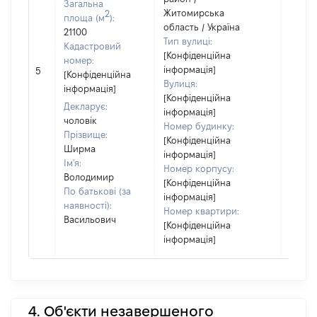
Загальна
Житомирська
2
площа (м
):
область / Україна
21100
Тип вулиці:
Кадастровий
[Конфіденційна
номер:
[Не
інформація]
5
[Конфіденційна
відом
Вулиця:
інформація]
[Конфіденційна
Декларує:
інформація]
чоловік
Номер будинку:
Прізвище:
[Конфіденційна
Ширма
інформація]
Ім'я:
Номер корпусу:
Володимир
[Конфіденційна
По батькові (за
інформація]
наявності):
Номер квартири:
Васильович
[Конфіденційна
інформація]
4. Об'єкти незавершеного