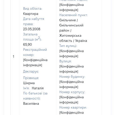
[Конфіденційна
Вид об'єкта:
інформація]
Квартира
Населений пункт:
Дата набуття
Ємільчине /
права:
Ємільчинський
23.05.2008
район /
Загальна
Житомирська
2
площа (м
):
область / Україна
65,90
Тип вулиці:
Реєстраційний
[Конфіденційна
номер:
інформація]
1
15874
[Конфіденційна
Вулиця:
інформація]
[Конфіденційна
Декларує:
інформація]
Номер будинку:
Прізвище:
[Конфіденційна
Ширма
інформація]
Ім'я:
Наталія
Номер корпусу:
По батькові (за
[Конфіденційна
наявності):
інформація]
Василівна
Номер квартири:
[Конфіденційна