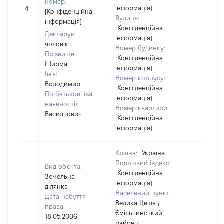
номер:
[Не
інформація]
4
[Конфіденційна
відом
Вулиця:
інформація]
[Конфіденційна
Декларує:
інформація]
чоловік
Номер будинку:
Прізвище:
[Конфіденційна
Ширма
інформація]
Ім'я:
Номер корпусу:
Володимир
[Конфіденційна
По батькові (за
інформація]
наявності):
Номер квартири:
Васильович
[Конфіденційна
інформація]
Країна:
Україна
Поштовий індекс:
Вид об'єкта:
[Конфіденційна
Земельна
інформація]
ділянка
Населений пункт:
Дата набуття
Велика Цвіля /
права:
Ємільчинський
18.05.2006
район /