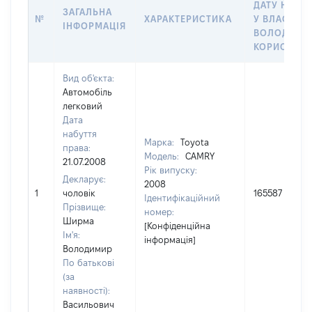
ДАТУ НАБУ
ЗАГАЛЬНА
№
ХАРАКТЕРИСТИКА
У ВЛАСНІСТ
ІНФОРМАЦІЯ
ВОЛОДІННЯ
КОРИСТУВ
Вид об'єкта:
Автомобіль
легковий
Дата
набуття
Марка:
Toyota
права:
Модель:
CAMRY
21.07.2008
Рік випуску:
Декларує:
2008
1
чоловік
165587
Ідентифікаційний
Прізвище:
номер:
Ширма
[Конфіденційна
Ім'я:
інформація]
Володимир
По батькові
(за
наявності):
Васильович