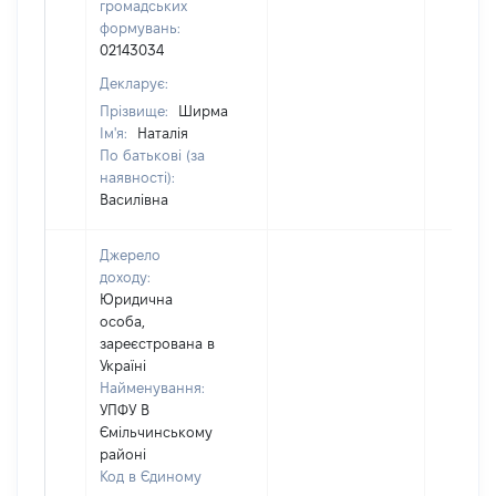
громадських
формувань:
02143034
Декларує:
Прізвище:
Ширма
Ім'я:
Наталія
По батькові (за
наявності):
Василівна
Джерело
доходу:
Юридична
особа,
зареєстрована в
Україні
Найменування:
УПФУ В
Ємільчинському
районі
Код в Єдиному