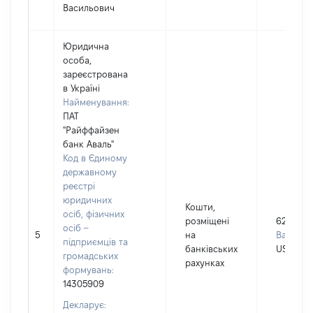
Васильович
Юридична
особа,
зареєстрована
в Україні
Найменування:
ПАТ
"Райффайзен
банк Аваль"
Код в Єдиному
державному
реєстрі
юридичних
Кошти,
осіб, фізичних
розміщені
6235
осіб –
5
на
Валюта:
підприємців та
банківських
USD
громадських
рахунках
формувань:
14305909
Декларує: