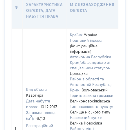
ХАРАКТЕРИСТИКА
МІСЦЕЗНАХОДЖЕННЯ
ПРА
№
ОБʼЄКТА, ДАТА
ОБʼЄКТА
ОС
НАБУТТЯ ПРАВА
ГР
ОЦІ
Країна:
Україна
Поштовий індекс:
[Конфіденційна
інформація]
Автономна Республіка
Крим/область/місто зі
спеціальним статусом:
Донецька
Район в області та
Автономній Республіці
Вид об'єкта:
Крим:
Волноваський
Квартира
Територіальна громада:
Дата набуття
Великоновосілківська
Тип населеного пункту:
права:
10.12.2013
Селище міського типу
Загальна площа
634
2
Населений пункт:
(м
):
67,10
Тип 
Велика Новосілка
Реєстраційний
обʼє
1
Район у місті: