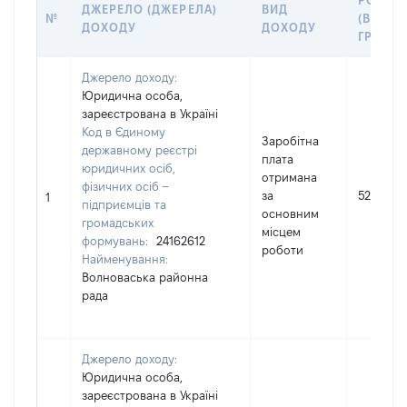
РОЗМІ
ДЖЕРЕЛО (ДЖЕРЕЛА)
ВИД
№
(ВАРТІС
ДОХОДУ
ДОХОДУ
ГРН
Джерело доходу:
Юридична особа,
зареєстрована в Україні
Код в Єдиному
Заробітна
державному реєстрі
плата
юридичних осіб,
отримана
фізичних осіб –
за
521495
1
підприємців та
основним
громадських
місцем
формувань:
24162612
роботи
Найменування:
Волноваська районна
рада
Джерело доходу:
Юридична особа,
зареєстрована в Україні