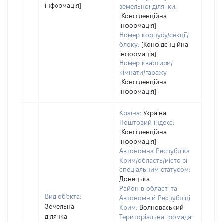
інформація]
земельної ділянки:
[Конфіденційна
інформація]
Номер корпусу/секції/
блоку:
[Конфіденційна
інформація]
Номер квартири/
кімнати/гаражу:
[Конфіденційна
інформація]
Країна:
Україна
Поштовий індекс:
[Конфіденційна
інформація]
Автономна Республіка
Крим/область/місто зі
спеціальним статусом:
Донецька
Район в області та
Вид об'єкта:
Автономній Республіці
Земельна
Крим:
Волноваський
ділянка
Територіальна громада: