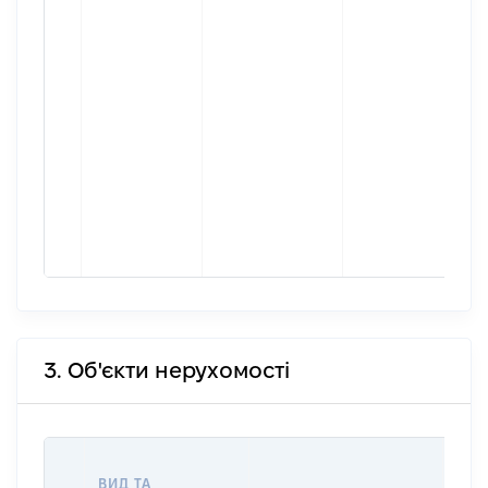
3. Об'єкти нерухомості
ВАР
ВИД ТА
ДАТ