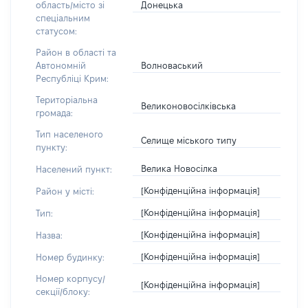
Донецька
область/місто зі
спеціальним
статусом:
Район в області та
Волноваський
Автономній
Республіці Крим:
Територіальна
Великоновосілківська
громада:
Тип населеного
Селище міського типу
пункту:
Велика Новосілка
Населений пункт:
[Конфіденційна інформація]
Район у місті:
[Конфіденційна інформація]
Тип:
[Конфіденційна інформація]
Назва:
[Конфіденційна інформація]
Номер будинку:
Номер корпусу/
[Конфіденційна інформація]
секції/блоку: