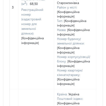
2
Старомлинівка
(м
):
68,50
[Не
3
Район у місті:
заст
Реєстраційний
[Конфіденційна
номер
інформація]
(кадастровий
Тип:
[Конфіденційна
номер для
інформація]
земельної
Назва:
[Конфіденційна
ділянки):
інформація]
[Конфіденційна
Номер будинку/
інформація]
земельної ділянки:
[Конфіденційна
інформація]
Номер корпусу/секції/
блоку:
[Конфіденційна
інформація]
Номер квартири/
кімнати/гаражу:
[Конфіденційна
інформація]
Країна:
Україна
Поштовий індекс:
[Конфіденційна