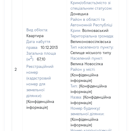
Крим/область/місто зі
спеціальним статусом:
Донецька
Район в області та
Автономній Республіці
Вид об'єкта:
Крим:
Волноваський
Квартира
Територіальна громада:
Дата набуття
Великоновосілківська
Тип населеного пункту:
права:
10.12.2013
Селище міського типу
Загальна площа
634
2
Населений пункт:
(м
):
67,10
Тип 
Велика Новосілка
Реєстраційний
обʼє
2
Район у місті:
номер
варт
[Конфіденційна
(кадастровий
інформація]
набу
номер для
Тип:
[Конфіденційна
земельної
інформація]
ділянки):
Назва:
[Конфіденційна
[Конфіденційна
інформація]
інформація]
Номер будинку/
земельної ділянки:
[Конфіденційна
інформація]
Номер корпусу/секції/