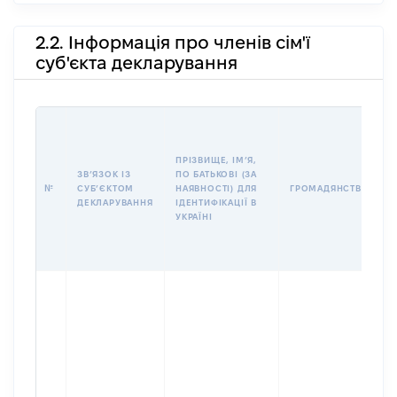
2.2. Інформація про членів сім'ї
суб'єкта декларування
І
ПРІЗВИЩЕ, ІМʼЯ,
ЗВʼЯЗОК ІЗ
ПО БАТЬКОВІ (ЗА
№
СУБʼЄКТОМ
НАЯВНОСТІ) ДЛЯ
ГРОМАДЯНСТВО
ДЕКЛАРУВАННЯ
ІДЕНТИФІКАЦІЇ В
УКРАЇНІ