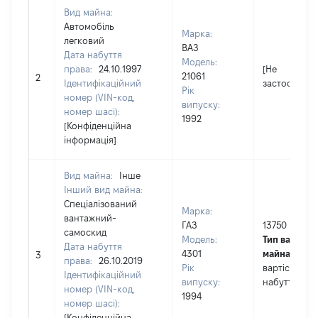
Вид майна:
Автомобіль
Марка:
легковий
ВАЗ
Дата набуття
Модель:
права:
24.10.1997
[Не
21061
2
Ідентифікаційний
застосовуєт
Рік
номер (VIN-код,
випуску:
номер шасі):
1992
[Конфіденційна
інформація]
Вид майна:
Інше
Інший вид майна:
Спеціалізований
Марка:
вантажний-
ГАЗ
13750
самоскид
Модель:
Тип вартості
Дата набуття
4301
майна:
це
3
права:
26.10.2019
Рік
вартість на 
Ідентифікаційний
випуску:
набуття пра
номер (VIN-код,
1994
номер шасі):
[Конфіденційна