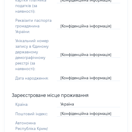
картки платника
податків (за
наявності):
Реквізити паспорта
[Конфіденційна інформація]
громадянина
України:
Унікальний номер
запису в Єдиному
державному
[Конфіденційна інформація]
демографічному
реєстрі (за
наявності):
[Конфіденційна інформація]
Дата народження:
Зареєстроване місце проживання
Україна
Країна:
[Конфіденційна інформація]
Поштовий індекс:
Автономна
Республіка Крим/