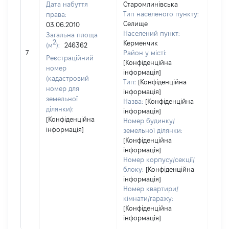
Дата набуття
Старомлинівська
Тип населеного пункту:
права:
Селище
03.06.2010
7991
Населений пункт:
Загальна площа
Тип 
2
Керменчик
(м
):
246362
обʼє
7
Район у місті:
Реєстраційний
варт
[Конфіденційна
номер
інформація]
набу
(кадастровий
Тип:
[Конфіденційна
номер для
інформація]
земельної
Назва:
[Конфіденційна
ділянки):
інформація]
[Конфіденційна
Номер будинку/
інформація]
земельної ділянки:
[Конфіденційна
інформація]
Номер корпусу/секції/
блоку:
[Конфіденційна
інформація]
Номер квартири/
кімнати/гаражу:
[Конфіденційна
інформація]