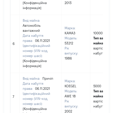
[Конфіденційна
2013
інформація]
Вид майна:
Автомобіль
Марка:
вантажний
КАМАЗ
10000
Дата набуття
Модель:
Тип вартості
права:
06.11.2021
53212
майна:
це
6
Ідентифікаційний
Рік
вартість на 
номер (VIN-код,
випуску:
набуття пра
номер шасі):
1986
[Конфіденційна
інформація]
Вид майна:
Причіп
Марка:
Дата набуття
KOEGEL
5000
права:
06.11.2021
Модель:
Тип вартості
Ідентифікаційний
AWE 18
майна:
це
7
номер (VIN-код,
Рік
вартість на 
номер шасі):
випуску:
набуття пра
[Конфіденційна
2002