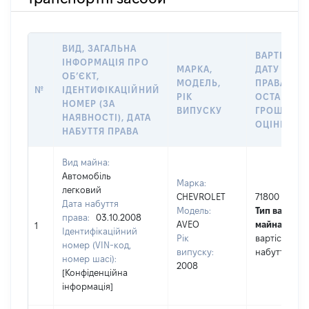
ВИД, ЗАГАЛЬНА
ВАРТІСТЬ 
ІНФОРМАЦІЯ ПРО
МАРКА,
ДАТУ НАБУ
ОБʼЄКТ,
МОДЕЛЬ,
ПРАВА АБО
№
ІДЕНТИФІКАЦІЙНИЙ
РІК
ОСТАННЬ
НОМЕР (ЗА
ВИПУСКУ
ГРОШОВО
НАЯВНОСТІ), ДАТА
ОЦІНКОЮ, 
НАБУТТЯ ПРАВА
Вид майна:
Автомобіль
Марка:
легковий
CHEVROLET
71800
Дата набуття
Модель:
Тип вартості
права:
03.10.2008
AVEO
майна:
це
1
Ідентифікаційний
Рік
вартість на 
номер (VIN-код,
випуску:
набуття пра
номер шасі):
2008
[Конфіденційна
інформація]