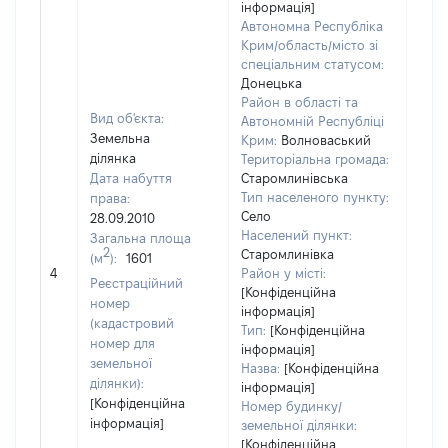
інформація]
Автономна Республіка
Крим/область/місто зі
спеціальним статусом:
Донецька
Район в області та
Вид об'єкта:
Автономній Республіці
Земельна
Крим:
Волноваський
ділянка
Територіальна громада:
Дата набуття
Старомлинівська
Тип населеного пункту:
права:
Село
28.09.2010
Населений пункт:
Загальна площа
2
Старомлинівка
(м
):
1601
[Не
4
Район у місті:
заст
Реєстраційний
[Конфіденційна
номер
інформація]
(кадастровий
Тип:
[Конфіденційна
номер для
інформація]
земельної
Назва:
[Конфіденційна
ділянки):
інформація]
[Конфіденційна
Номер будинку/
інформація]
земельної ділянки:
[Конфіденційна