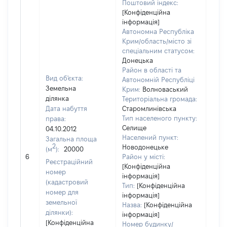
Поштовий індекс:
[Конфіденційна
інформація]
Автономна Республіка
Крим/область/місто зі
спеціальним статусом:
Донецька
Район в області та
Вид об'єкта:
Автономній Республіці
Земельна
Крим:
Волноваський
ділянка
Територіальна громада:
Дата набуття
Старомлинівська
Тип населеного пункту:
права:
Селище
04.10.2012
6477
Населений пункт:
Загальна площа
Тип 
2
Новодонецьке
(м
):
20000
обʼє
6
Район у місті:
Реєстраційний
варт
[Конфіденційна
номер
інформація]
набу
(кадастровий
Тип:
[Конфіденційна
номер для
інформація]
земельної
Назва:
[Конфіденційна
ділянки):
інформація]
[Конфіденційна
Номер будинку/