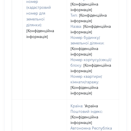
номер
варт
[Конфіденційна
(кадастровий
інформація]
набу
номер для
Тип:
[Конфіденційна
земельної
інформація]
ділянки):
Назва:
[Конфіденційна
[Конфіденційна
інформація]
інформація]
Номер будинку/
земельної ділянки:
[Конфіденційна
інформація]
Номер корпусу/секції/
блоку:
[Конфіденційна
інформація]
Номер квартири/
кімнати/гаражу:
[Конфіденційна
інформація]
Країна:
Україна
Поштовий індекс:
[Конфіденційна
інформація]
Автономна Республіка