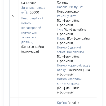
Селище
04.10.2012
628
Населений пункт:
Загальна площа
Тип 
2
Новодонецьке
(м
):
20000
обʼє
5
Район у місті:
Реєстраційний
варт
[Конфіденційна
номер
інформація]
набу
(кадастровий
Тип:
[Конфіденційна
номер для
інформація]
земельної
Назва:
[Конфіденційна
ділянки):
інформація]
[Конфіденційна
Номер будинку/
інформація]
земельної ділянки:
[Конфіденційна
інформація]
Номер корпусу/секції/
блоку:
[Конфіденційна
інформація]
Номер квартири/
кімнати/гаражу:
[Конфіденційна
інформація]
Країна:
Україна