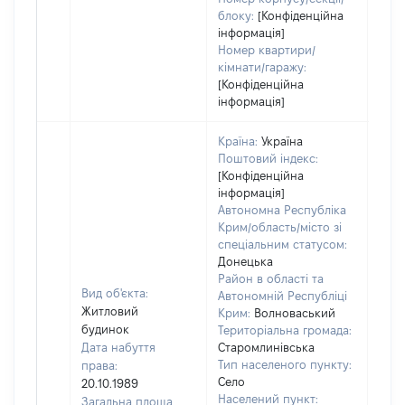
блоку:
[Конфіденційна
інформація]
Номер квартири/
кімнати/гаражу:
[Конфіденційна
інформація]
Країна:
Україна
Поштовий індекс:
[Конфіденційна
інформація]
Автономна Республіка
Крим/область/місто зі
спеціальним статусом:
Донецька
Район в області та
Вид об'єкта:
Автономній Республіці
Житловий
Крим:
Волноваський
будинок
Територіальна громада:
Дата набуття
Старомлинівська
Тип населеного пункту:
права:
Село
20.10.1989
Населений пункт:
Загальна площа