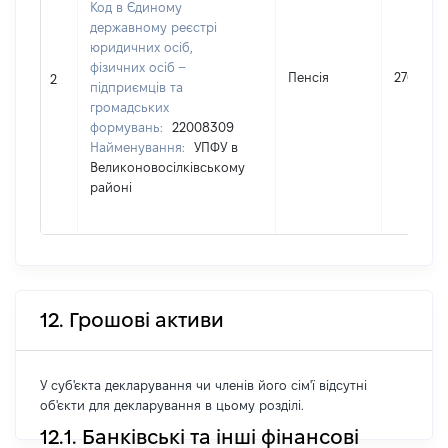
Код в Єдиному
державному реєстрі
юридичних осіб,
фізичних осіб –
Пенсія
27600
2
підприємців та
громадських
формувань:
22008309
Найменування:
УПФУ в
Великоновосілківському
районі
12. Грошові активи
У суб'єкта декларування чи членів його сім'ї відсутні
об'єкти для декларування в цьому розділі.
12.1. Банківські та інші фінансові