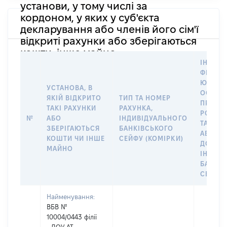
установи, у тому числі за
кордоном, у яких у суб'єкта
декларування або членів його сім'ї
відкриті рахунки або зберігаються
кошти, інше майно
ІНФОР
ФІЗИЧН
ЮРИДИ
УСТАНОВА, В
ОСОБУ,
ЯКІЙ ВІДКРИТО
ТИП ТА НОМЕР
ПРАВО
ТАКІ РАХУНКИ
РАХУНКА,
РОЗПО
№
АБО
ІНДИВІДУАЛЬНОГО
ТАКИМ
ЗБЕРІГАЮТЬСЯ
БАНКІВСЬКОГО
АБО М
КОШТИ ЧИ ІНШЕ
СЕЙФУ (КОМІРКИ)
ДО
МАЙНО
ІНДИВ
БАНКІ
СЕЙФУ 
Найменування:
ВБВ №
10004/0443 філії