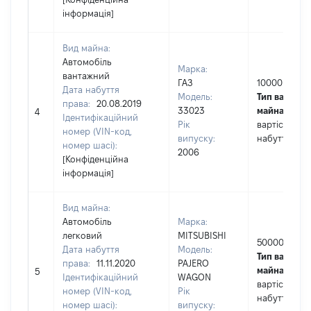
інформація]
Вид майна:
Автомобіль
Марка:
вантажний
ГАЗ
10000
Дата набуття
Модель:
Тип вартості
права:
20.08.2019
33023
майна:
це
4
Ідентифікаційний
Рік
вартість на 
номер (VIN-код,
випуску:
набуття пра
номер шасі):
2006
[Конфіденційна
інформація]
Вид майна:
Автомобіль
Марка:
легковий
MITSUBISHI
50000
Дата набуття
Модель:
Тип вартості
права:
11.11.2020
PAJERO
майна:
це
5
Ідентифікаційний
WAGON
вартість на 
номер (VIN-код,
Рік
набуття пра
номер шасі):
випуску: