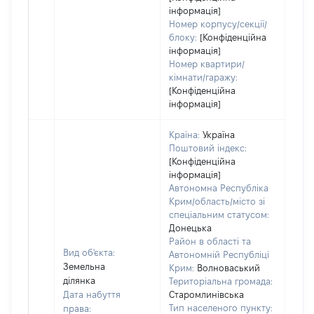
інформація]
Номер корпусу/секції/
блоку:
[Конфіденційна
інформація]
Номер квартири/
кімнати/гаражу:
[Конфіденційна
інформація]
Країна:
Україна
Поштовий індекс:
[Конфіденційна
інформація]
Автономна Республіка
Крим/область/місто зі
спеціальним статусом:
Донецька
Район в області та
Вид об'єкта:
Автономній Республіці
Земельна
Крим:
Волноваський
ділянка
Територіальна громада:
Дата набуття
Старомлинівська
Тип населеного пункту:
права: