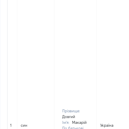
Прізвище:
Довгий
Ім'я:
Макарій
1
син
Україна
По батькові