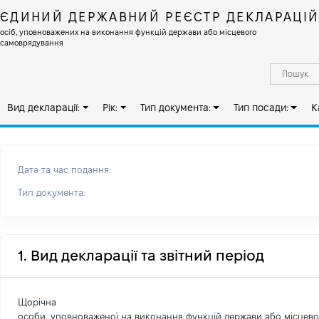
ЄДИНИЙ ДЕРЖАВНИЙ РЕЄСТР ДЕКЛАРАЦІ
осіб, уповноважених на виконання функцій держави або місцевого
самоврядування
Вид декларації:
Рік:
Тип документа:
Тип посади:
К
Дата та час подання:
Тип документа:
1. Вид декларації та звітний період
Щорічна
особи, уповноваженої на виконання функцій держави або місцев