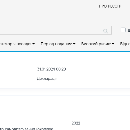
Й
ПРО РЕЄСТР
ш
атегорія посади:
Період подання:
Високий ризик:
Відп
31.01.2024 00:29
Декларація
2022
ого самоврядування (охоплює