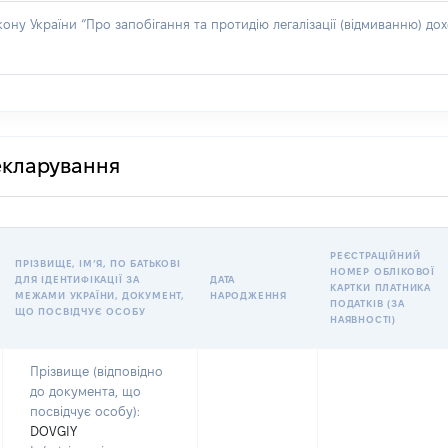
акону України “Про запобігання та протидію легалізації (відмиванню) 
декларування
РЕЄСТРАЦІЙНИЙ
ПРІЗВИЩЕ, ІМʼЯ, ПО БАТЬКОВІ
НОМЕР ОБЛІКОВОЇ
ДЛЯ ІДЕНТИФІКАЦІЇ ЗА
ДАТА
КАРТКИ ПЛАТНИКА
МЕЖАМИ УКРАЇНИ, ДОКУМЕНТ,
НАРОДЖЕННЯ
ПОДАТКІВ (ЗА
ЩО ПОСВІДЧУЄ ОСОБУ
НАЯВНОСТІ)
Прізвище (відповідно
до документа, що
посвідчує особу):
DOVGIY