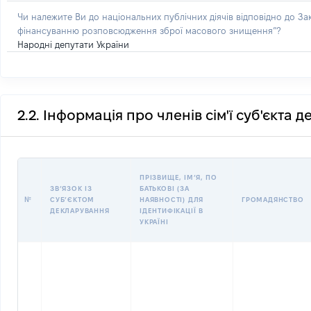
Чи належите Ви до національних публічних діячів відповідно до З
фінансуванню розповсюдження зброї масового знищення”?
Народні депутати України
2.2. Інформація про членів сім'ї суб'єкта 
ПРІЗВИЩЕ, ІМʼЯ, ПО
ЗВʼЯЗОК ІЗ
БАТЬКОВІ (ЗА
№
СУБʼЄКТОМ
НАЯВНОСТІ) ДЛЯ
ГРОМАДЯНСТВО
ДЕКЛАРУВАННЯ
ІДЕНТИФІКАЦІЇ В
УКРАЇНІ