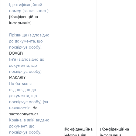
Ідентифікаційний
номер (за наявності):
[Конфіденційна
інформація]
Прізвище (відповідно
до документа, що
посвідчує особу):
DOVGIY
Ім’я (відповідно до
документа, що
посвідчує особу):
MAKARIY
По батькові
(відповідно до
документа, що
посвідчує особу) (за
наявності):
Не
застосовується
Країна, в якій видано
документ, що
[Конфіденційна
[Конфіденційна
посвідчує особу:
інформація]
інформація]