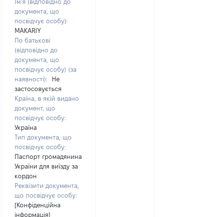
Ім’я (відповідно до
документа, що
посвідчує особу):
MAKARIY
По батькові
(відповідно до
документа, що
посвідчує особу) (за
наявності):
Не
застосовується
Країна, в якій видано
документ, що
посвідчує особу:
Україна
Тип документа, що
посвідчує особу:
Паспорт громадянина
України для виїзду за
кордон
Реквізити документа,
що посвідчує особу:
[Конфіденційна
інформація]