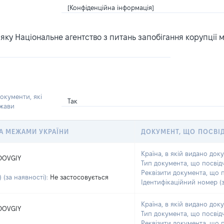
[Конфіденційна інформація]
ку Національне агентство з питань запобігання корупції 
окументи, які
Так
ржави
 ЗА МЕЖАМИ УКРАЇНИ
ДОКУМЕНТ, ЩО ПОСВІ
Країна, в якій видано док
DOVGIY
Тип документа, що посвід
Реквізити документа, що 
 (за наявності):
Не застосовується
Ідентифікаційний номер (з
Країна, в якій видано док
DOVGIY
Тип документа, що посвід
Реквізити документа, що 