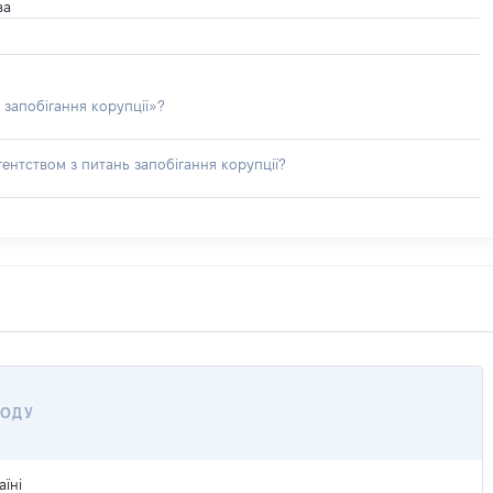
ва
 запобігання корупції»?
ентством з питань запобігання корупції?
ХОДУ
їні