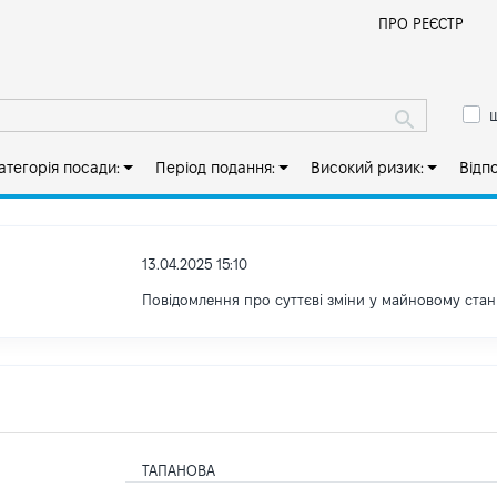
Й
ПРО РЕЄСТР
ш
атегорія посади:
Період подання:
Високий ризик:
Відп
13.04.2025 15:10
Повідомлення про суттєві зміни у майновому стан
ТАПАНОВА