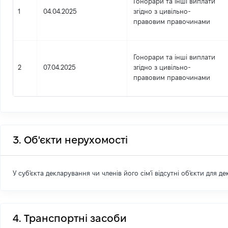
Гонорари та інші виплати
1
04.04.2025
згідно з цивільно-
правовим правочинами
Гонорари та інші виплати
2
07.04.2025
згідно з цивільно-
правовим правочинами
3. Об'єкти нерухомості
У суб'єкта декларування чи членів його сім'ї відсутні об'єкти для д
4. Транспортні засоби