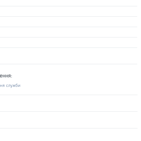
ення:
ння служби