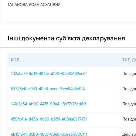
ТАПАНОВА РОЗА АСХАТІВНА
Інші документи суб'єкта декларування
КОД
ТИП 
182a5c77-6d12-4643-a000-45560642ec0f
Повідо
53726eff-c550-40a6-aeec-7ace94a5e0f4
Повідо
147c2a34-ab90-4475-99a4-15b77a75cd89
Повідо
459fc41e-d43b-4d89-b354-e084a8c77131
Повідо
eb151341-85b8-46d7-86e8-dbee33608111
Деклар