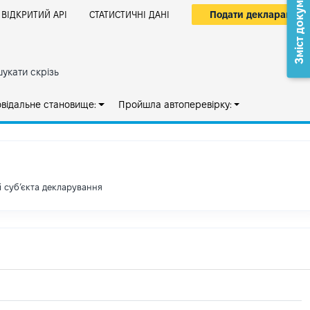
Зміст документа
Подати декларацію
ВІДКРИТИЙ АРІ
СТАТИСТИЧНІ ДАНІ
укати скрізь
овідальне становище:
Пройшла автоперевірку:
і субʼєкта декларування