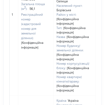
Селище
Загальна площа
1497
Населений пункт:
2
(м
):
56,1
Тип 
Борівське
обʼє
1
Реєстраційний
Район у місті:
варт
[Конфіденційна
номер
інформація]
набу
(кадастровий
Тип:
[Конфіденційна
номер для
інформація]
земельної
Назва:
[Конфіденційна
ділянки):
інформація]
[Конфіденційна
Номер будинку/
інформація]
земельної ділянки:
[Конфіденційна
інформація]
Номер корпусу/секції/
блоку:
[Конфіденційна
інформація]
Номер квартири/
кімнати/гаражу:
[Конфіденційна
інформація]
Країна:
Україна