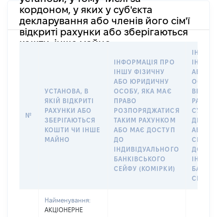
кордоном, у яких у суб'єкта
декларування або членів його сім'ї
відкриті рахунки або зберігаються
кошти, інше майно
ІНФОР
ІНФОРМАЦІЯ ПРО
ІНШУ 
ІНШУ ФІЗИЧНУ
АБО Ю
АБО ЮРИДИЧНУ
ОСОБУ,
УСТАНОВА, В
ОСОБУ, ЯКА МАЄ
ВІДКР
ЯКІЙ ВІДКРИТІ
ПРАВО
РАХУНО
РАХУНКИ АБО
РОЗПОРЯДЖАТИСЯ
СУБ’ЄК
№
ЗБЕРІГАЮТЬСЯ
ТАКИМ РАХУНКОМ
ДЕКЛА
КОШТИ ЧИ ІНШЕ
АБО МАЄ ДОСТУП
АБО ЧЛ
МАЙНО
ДО
СІМ’Ї 
ІНДИВІДУАЛЬНОГО
ДОГОВ
БАНКІВСЬКОГО
ІНДИВ
СЕЙФУ (КОМІРКИ)
БАНКІ
СЕЙФУ 
Найменування:
АКЦІОНЕРНЕ