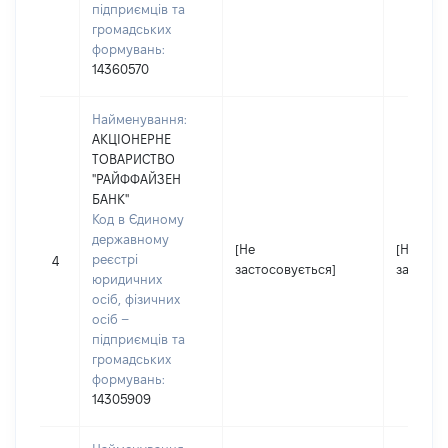
підприємців та
громадських
формувань:
14360570
Найменування:
АКЦІОНЕРНЕ
ТОВАРИСТВО
"РАЙФФАЙЗЕН
БАНК"
Код в Єдиному
державному
[Не
[Не
реєстрі
4
застосовується]
застосо
юридичних
осіб, фізичних
осіб –
підприємців та
громадських
формувань:
14305909