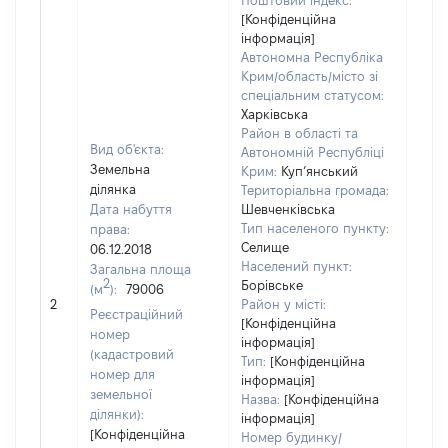
Поштовий індекс:
[Конфіденційна
інформація]
Автономна Республіка
Крим/область/місто зі
спеціальним статусом:
Харківська
Район в області та
Вид об'єкта:
Автономній Республіці
Земельна
Крим:
Куп’янський
ділянка
Територіальна громада:
Дата набуття
Шевченківська
Тип населеного пункту:
права:
834
Селище
06.12.2018
Тип 
Населений пункт:
Загальна площа
обʼє
2
Борівське
(м
):
79006
варт
2
Район у місті:
Реєстраційний
ост
[Конфіденційна
номер
інформація]
гро
(кадастровий
Тип:
[Конфіденційна
оці
номер для
інформація]
земельної
Назва:
[Конфіденційна
ділянки):
інформація]
[Конфіденційна
Номер будинку/