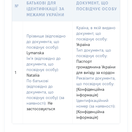
БАТЬКОВІ ДЛЯ
ДОКУМЕНТ, ЩО
№
ІДЕНТИФІКАЦІЇ ЗА
ПОСВІДЧУЄ ОСОБУ
МЕЖАМИ УКРАЇНИ
Країна, в якій видано
документ, що
Прізвище (відповідно
посвідчує особу:
до документа, що
Україна
посвідчує особу):
Тип документа, що
Lymanska
посвідчує особу:
Ім’я (відповідно до
Паспорт
документа, що
громадянина України
посвідчує особу):
1
для виїзду за кордон
Nataliia
Реквізити документа,
По батькові
що посвідчує особу:
(відповідно до
[Конфіденційна
документа, що
інформація]
посвідчує особу) (за
Ідентифікаційний
наявності):
Не
номер (за наявності):
застосовується
[Конфіденційна
інформація]