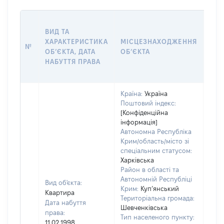
ВАР
ВИД ТА
ДАТ
ХАРАКТЕРИСТИКА
МІСЦЕЗНАХОДЖЕННЯ
ПРА
№
ОБʼЄКТА, ДАТА
ОБʼЄКТА
ОС
НАБУТТЯ ПРАВА
ГР
ОЦІ
Країна:
Україна
Поштовий індекс:
[Конфіденційна
інформація]
Автономна Республіка
Крим/область/місто зі
спеціальним статусом:
Харківська
Район в області та
Автономній Республіці
Вид об'єкта:
Крим:
Куп’янський
Квартира
Територіальна громада:
Дата набуття
Шевченківська
права:
Тип населеного пункту:
11.02.1998