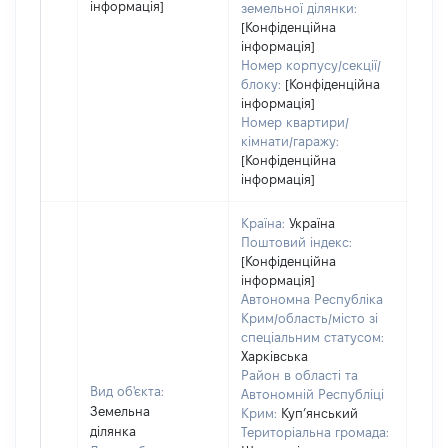
інформація]
земельної ділянки:
[Конфіденційна
інформація]
Номер корпусу/секції/
блоку:
[Конфіденційна
інформація]
Номер квартири/
кімнати/гаражу:
[Конфіденційна
інформація]
Країна:
Україна
Поштовий індекс:
[Конфіденційна
інформація]
Автономна Республіка
Крим/область/місто зі
спеціальним статусом:
Харківська
Район в області та
Вид об'єкта:
Автономній Республіці
Земельна
Крим:
Куп’янський
ділянка
Територіальна громада: