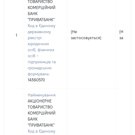
ТОВАРИСТВО
КОМЕРЦІЙНИЙ
БАНК
"ПРИВАТБАНК"
Код в Єдиному
державному
[Не
[Не
1
реєстрі
застосовується]
застосо
юридичних
осіб, фізичних
осіб –
підприємців та
громадських
формувань:
14360570
Найменування:
АКЦІОНЕРНЕ
ТОВАРИСТВО
КОМЕРЦІЙНИЙ
БАНК
"ПРИВАТБАНК"
Код в Єдиному