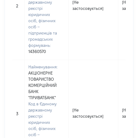
державному
[Не
[Не
2
реєстрі
застосовується]
застосо
юридичних
осіб, фізичних
осіб –
підприємців та
громадських
формувань:
14360570
Найменування:
АКЦІОНЕРНЕ
ТОВАРИСТВО
КОМЕРЦІЙНИЙ
БАНК
"ПРИВАТБАНК"
Код в Єдиному
державному
[Не
[Не
3
реєстрі
застосовується]
застосо
юридичних
осіб, фізичних
осіб –