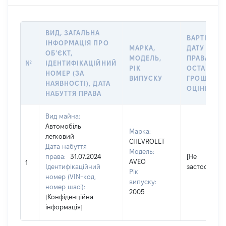
ВИД, ЗАГАЛЬНА
ВАРТІСТЬ 
ІНФОРМАЦІЯ ПРО
МАРКА,
ДАТУ НАБУ
ОБʼЄКТ,
МОДЕЛЬ,
ПРАВА АБО
№
ІДЕНТИФІКАЦІЙНИЙ
РІК
ОСТАННЬ
НОМЕР (ЗА
ВИПУСКУ
ГРОШОВО
НАЯВНОСТІ), ДАТА
ОЦІНКОЮ, 
НАБУТТЯ ПРАВА
Вид майна:
Автомобіль
Марка:
легковий
CHEVROLET
Дата набуття
Модель:
права:
31.07.2024
[Не
AVEO
1
Ідентифікаційний
застосовуєт
Рік
номер (VIN-код,
випуску:
номер шасі):
2005
[Конфіденційна
інформація]