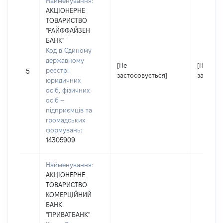
Найменування:
АКЦІОНЕРНЕ
ТОВАРИСТВО
"РАЙФФАЙЗЕН
БАНК"
Код в Єдиному
державному
[Не
[Не
реєстрі
5
застосовується]
застосо
юридичних
осіб, фізичних
осіб –
підприємців та
громадських
формувань:
14305909
Найменування:
АКЦІОНЕРНЕ
ТОВАРИСТВО
КОМЕРЦІЙНИЙ
БАНК
"ПРИВАТБАНК"