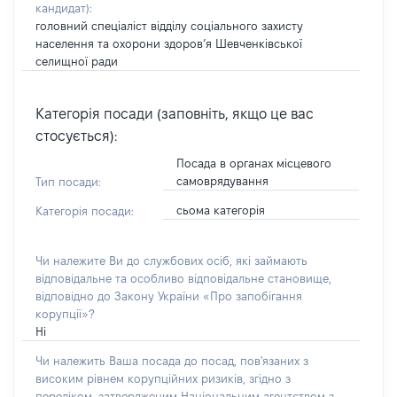
кандидат)
:
головний спеціаліст відділу соціального захисту
населення та охорони здоров’я Шевченківської
селищної ради
Категорія посади (заповніть, якщо це вас
стосується):
Посада в органах місцевого
самоврядування
Тип посади:
сьома категорія
Категорія посади:
Чи належите Ви до службових осіб, які займають
відповідальне та особливо відповідальне становище,
відповідно до Закону України «Про запобігання
корупції»?
Ні
Чи належить Ваша посада до посад, пов'язаних з
високим рівнем корупційних ризиків, згідно з
переліком, затвердженим Національним агентством з