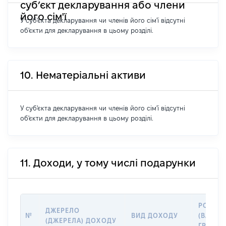
суб’єкт декларування або члени
його сім'ї
У суб'єкта декларування чи членів його сім'ї відсутні
об'єкти для декларування в цьому розділі.
10. Нематеріальні активи
У суб'єкта декларування чи членів його сім'ї відсутні
об'єкти для декларування в цьому розділі.
11. Доходи, у тому числі подарунки
РОЗМІ
ДЖЕРЕЛО
№
ВИД ДОХОДУ
(ВАРТІС
(ДЖЕРЕЛА) ДОХОДУ
ГРН