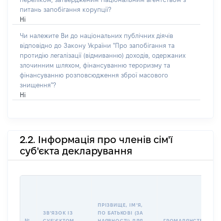
питань запобігання корупції?
Ні
Чи належите Ви до національних публічних діячів
відповідно до Закону України "Про запобігання та
протидію легалізації (відмиванню) доходів, одержаних
злочинним шляхом, фінансуванню тероризму та
фінансуванню розповсюдження зброї масового
знищення"?
Ні
2.2. Інформація про членів сім'ї
суб'єкта декларування
ПРІЗВИЩЕ, ІМʼЯ,
ЗВʼЯЗОК ІЗ
ПО БАТЬКОВІ (ЗА
№
СУБʼЄКТОМ
НАЯВНОСТІ) ДЛЯ
ГРОМАДЯНСТВО