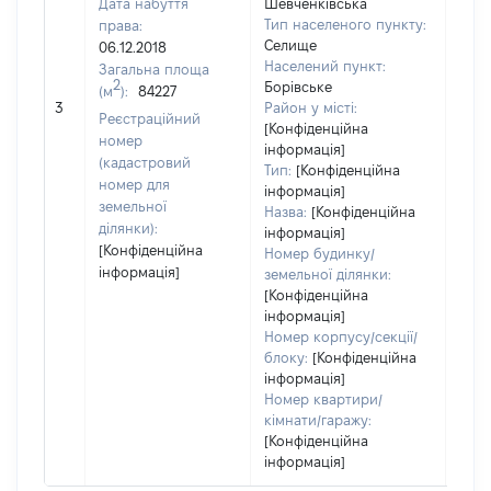
Дата набуття
Шевченківська
Тип населеного пункту:
права:
Селище
06.12.2018
Населений пункт:
Загальна площа
2
Борівське
(м
):
84227
[Не
3
Район у місті:
заст
Реєстраційний
[Конфіденційна
номер
інформація]
(кадастровий
Тип:
[Конфіденційна
номер для
інформація]
земельної
Назва:
[Конфіденційна
ділянки):
інформація]
[Конфіденційна
Номер будинку/
інформація]
земельної ділянки:
[Конфіденційна
інформація]
Номер корпусу/секції/
блоку:
[Конфіденційна
інформація]
Номер квартири/
кімнати/гаражу:
[Конфіденційна
інформація]