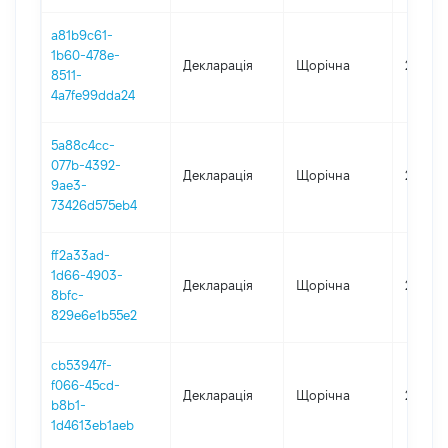
a81b9c61-
1b60-478e-
Декларація
Щорічна
2024
8511-
4a7fe99dda24
5a88c4cc-
077b-4392-
Декларація
Щорічна
2023
9ae3-
73426d575eb4
ff2a33ad-
1d66-4903-
Декларація
Щорічна
2022
8bfc-
829e6e1b55e2
cb53947f-
f066-45cd-
Декларація
Щорічна
2021
b8b1-
1d4613eb1aeb