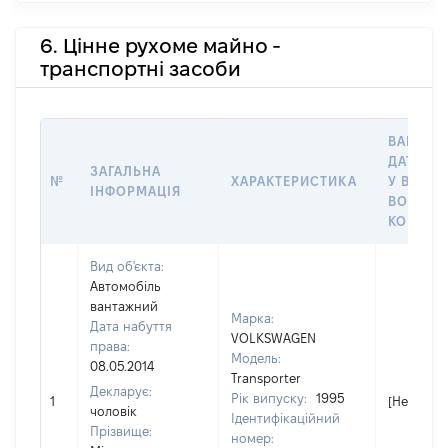
6. Цінне рухоме майно -
транспортні засоби
ВАРТІСТ
ДАТУ НА
ЗАГАЛЬНА
№
ХАРАКТЕРИСТИКА
У ВЛАСН
ІНФОРМАЦІЯ
ВОЛОДІ
КОРИСТ
Вид об'єкта:
Автомобіль
вантажний
Марка:
Дата набуття
VOLKSWAGEN
права:
Модель:
08.05.2014
Transporter
Декларує:
Рік випуску:
1995
1
[Не відом
чоловік
Ідентифікаційний
Прізвище:
номер: