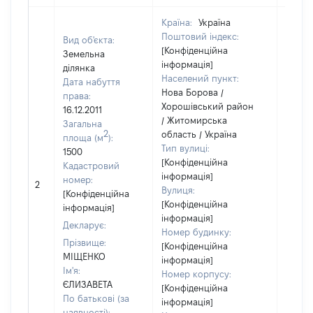
Країна:
Україна
Поштовий індекс:
Вид об'єкта:
[Конфіденційна
Земельна
інформація]
ділянка
Населений пункт:
Дата набуття
Нова Борова /
права:
Хорошівський район
16.12.2011
/ Житомирська
Загальна
2
область / Україна
площа (м
):
Тип вулиці:
1500
[Конфіденційна
Кадастровий
інформація]
[Не
номер:
2
Вулиця:
відом
[Конфіденційна
[Конфіденційна
інформація]
інформація]
Декларує:
Номер будинку:
Прізвище:
[Конфіденційна
МІЩЕНКО
інформація]
Ім'я:
Номер корпусу:
ЄЛИЗАВЕТА
[Конфіденційна
По батькові (за
інформація]
наявності):