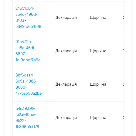
24351db4-
ab4d-496d-
Декларація
Щорічна
2020
8103-
e849fd65f606
01537f15-
aa8a-46df-
Декларація
Щорічна
2019
8897-
1c19dbdf2a9c
8bf6daa4-
6c9a-4986-
Декларація
Щорічна
2018
966d-
4775e390a2be
b4e3939f-
f52a-40be-
Декларація
Щорічна
2017
9522-
15896bfcf178