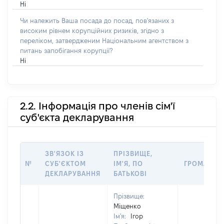
Ні
Чи належить Ваша посада до посад, пов'язаних з
високим рівнем корупційних ризиків, згідно з
переліком, затвердженим Національним агентством з
питань запобігання корупції?
Ні
2.2. Інформація про членів сім'ї
суб'єкта декларування
ЗВ'ЯЗОК ІЗ
ПРІЗВИЩЕ,
№
СУБ'ЄКТОМ
ІМ'Я, ПО
ГРОМАДЯН
ДЕКЛАРУВАННЯ
БАТЬКОВІ
Прізвище:
Міщенко
Ім'я:
Ігор