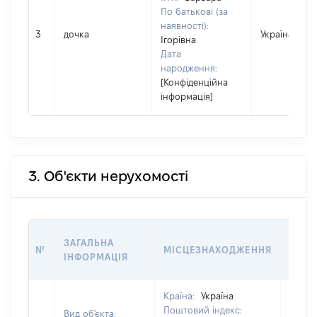
По батькові (за
наявності):
3
дочка
Україна
Ігорівна
Дата
народження:
[Конфіденційна
інформація]
3. Об'єкти нерухомості
ВАРТ
ЗАГАЛЬНА
№
МІСЦЕЗНАХОДЖЕННЯ
НА Д
ІНФОРМАЦІЯ
НАБУ
Країна:
Україна
Поштовий індекс:
Вид об'єкта: