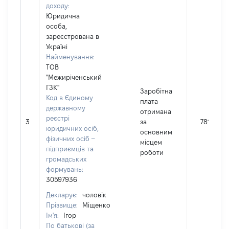
доходу:
Юридична
особа,
зареєстрована в
Україні
Найменування:
ТОВ
"Межиріченський
ГЗК"
Заробітна
Код в Єдиному
плата
державному
отримана
реєстрі
3
за
78112
юридичних осіб,
основним
фізичних осіб –
місцем
підприємців та
роботи
громадських
формувань:
30597936
Декларує:
чоловік
Прізвище:
Міщенко
Ім'я:
Ігор
По батькові (за