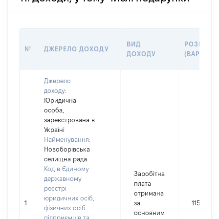
ВИД
РОЗМІР
№
ДЖЕРЕЛО ДОХОДУ
ДОХОДУ
(ВАРТІСТЬ
Джерело
доходу:
Юридична
особа,
зареєстрована в
Україні
Найменування:
Новоборівська
селищна рада
Код в Єдиному
Заробітна
державному
плата
реєстрі
отримана
юридичних осіб,
1
за
11555
фізичних осіб –
основним
підприємців та