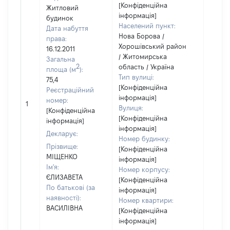
[Конфіденційна
Житловий
інформація]
будинок
Населений пункт:
Дата набуття
Нова Борова /
права:
Хорошівський район
16.12.2011
/ Житомирська
Загальна
2
область / Україна
площа (м
):
Тип вулиці:
75,4
[Конфіденційна
Реєстраційний
інформація]
номер:
1
48519
Вулиця:
[Конфіденційна
[Конфіденційна
інформація]
інформація]
Декларує:
Номер будинку:
Прізвище:
[Конфіденційна
МІЩЕНКО
інформація]
Ім'я:
Номер корпусу:
ЄЛИЗАВЕТА
[Конфіденційна
По батькові (за
інформація]
наявності):
Номер квартири:
ВАСИЛІВНА
[Конфіденційна
інформація]