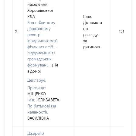
населення
Хорошівської
РДА
Інше
Код в Єдиному
Допомога
державному
по
2
12600
реєстрі
догляду
юридичних осіб,
за
фізичних осіб –
дитиною
підприємців та
громадських
формувань:
[Не
відомо]
Декларує:
Прізвище:
МІЩЕНКО
Ім'я:
ЄЛИЗАВЕТА
По батькові (за
наявності):
ВАСИЛІВНА
Джерело