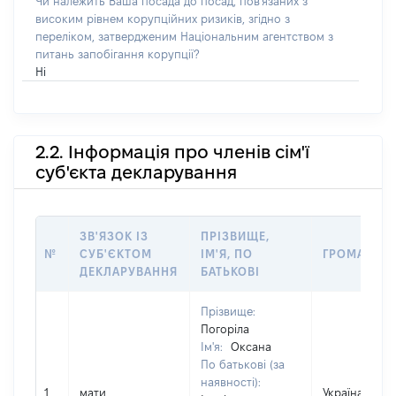
Чи належить Ваша посада до посад, пов'язаних з
високим рівнем корупційних ризиків, згідно з
переліком, затвердженим Національним агентством з
питань запобігання корупції?
Ні
2.2. Інформація про членів сім'ї
суб'єкта декларування
ЗВ'ЯЗОК ІЗ
ПРІЗВИЩЕ,
№
СУБ'ЄКТОМ
ІМ'Я, ПО
ГРОМАДЯН
ДЕКЛАРУВАННЯ
БАТЬКОВІ
Прізвище:
Погоріла
Ім'я:
Оксана
По батькові (за
наявності):
1
мати
Україна