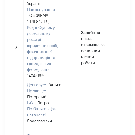
Україні
Найменування:
ТОВ ФІРМА
"ГІЛЕЯ" ЛТД
Код в Єдиному
Заробітна
державному
плата
реєстрі
отримана за
юридичних осіб,
3
44944
основним
фізичних осіб –
місцем
підприємців та
роботи
громадських
формувань:
14045199
Декларує:
батько
Прізвище:
Погорілий
Ім'я:
Петро
По батькові (за
наявності):
Ярославович