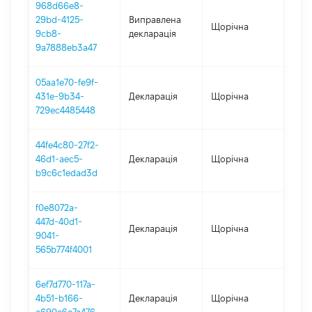
968d66e8-
29bd-4125-
Виправлена
Щорічна
202
9cb8-
декларація
9a7888eb3a47
05aa1e70-fe9f-
431e-9b34-
Декларація
Щорічна
202
729ec4485448
44fe4c80-27f2-
46d1-aec5-
Декларація
Щорічна
202
b9c6c1edad3d
f0e8072a-
447d-40d1-
Декларація
Щорічна
202
9041-
565b774f4001
6ef7d770-117a-
4b51-b166-
Декларація
Щорічна
202