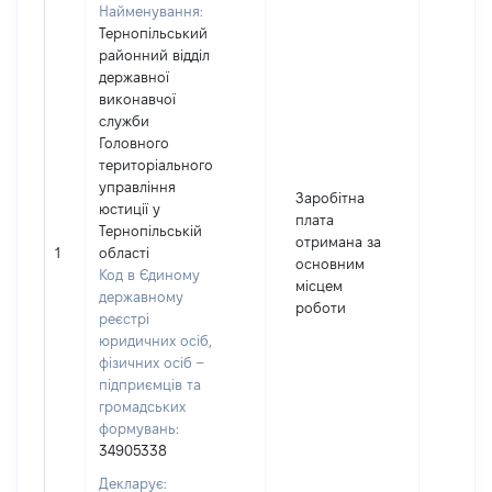
Найменування:
Тернопільський
районний відділ
державної
виконавчої
служби
Головного
територіального
управління
Заробітна
юстиції у
плата
Тернопільській
отримана за
1
області
57562
основним
Код в Єдиному
місцем
державному
роботи
реєстрі
юридичних осіб,
фізичних осіб –
підприємців та
громадських
формувань:
34905338
Декларує: