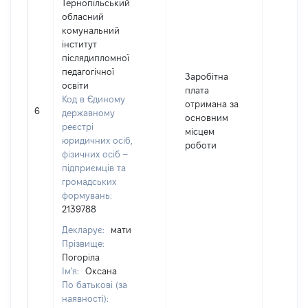
Тернопільський
обласний
комунальний
інститут
післядипломної
педагогічної
Заробітна
освіти
плата
Код в Єдиному
отримана за
6
1205
державному
основним
реєстрі
місцем
юридичних осіб,
роботи
фізичних осіб –
підприємців та
громадських
формувань:
2139788
Декларує:
мати
Прізвище:
Погоріла
Ім'я:
Оксана
По батькові (за
наявності):