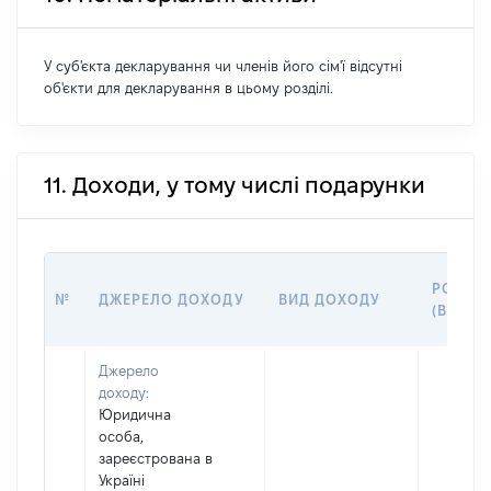
У суб'єкта декларування чи членів його сім'ї відсутні
об'єкти для декларування в цьому розділі.
11. Доходи, у тому числі подарунки
РОЗМІ
№
ДЖЕРЕЛО ДОХОДУ
ВИД ДОХОДУ
(ВАРТІ
Джерело
доходу:
Юридична
особа,
зареєстрована в
Україні