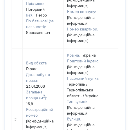
[Конфіденційна
Прізвище:
інформація]
Погорілий
Номер корпусу:
Ім'я:
Петро
[Конфіденційна
По батькові (за
інформація]
наявності):
Номер квартири:
Ярославович
[Конфіденційна
інформація]
Країна:
Україна
Поштовий індекс:
Вид об'єкта:
[Конфіденційна
Гараж
інформація]
Дата набуття
Населений пункт:
права:
Тернопіль /
23.01.2008
Тернопільська
Загальна
область / Україна
2
площа (м
):
Тип вулиці:
16,5
[Конфіденційна
Реєстраційний
інформація]
номер:
Вулиця:
2
25000
[Конфіденційна
[Конфіденційна
інформація]