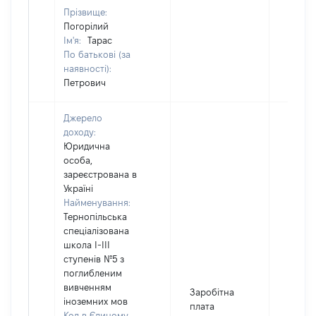
Прізвище:
Погорілий
Ім'я:
Тарас
По батькові (за
наявності):
Петрович
Джерело
доходу:
Юридична
особа,
зареєстрована в
Україні
Найменування:
Тернопільська
спеціалізована
школа І-ІІІ
ступенів №5 з
поглибленим
вивченням
Заробітна
іноземних мов
плата
Код в Єдиному