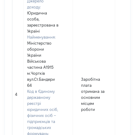
Джерело
доходу:
Юридична
особа,
зареєстрована в
Україні
Найменування:
Міністерство
оборони
України
Військова
частина А1915
м.Чортків
вул.Ст.Бандери
Заробітна
64
плата
Код в Єдиному
отримана за
4
4124
державному
основним
реєстрі
місцем
юридичних осіб,
роботи
фізичних осіб –
підприємців та
громадських
формувань: