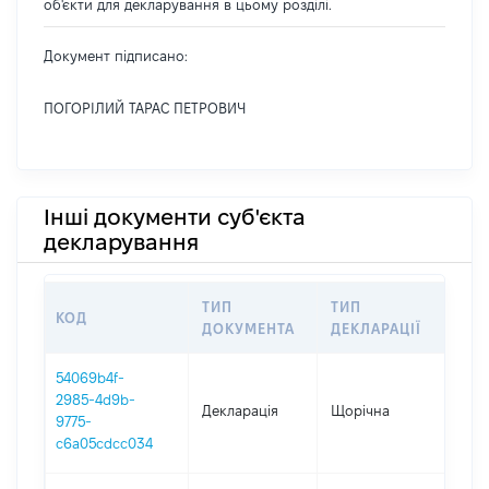
об'єкти для декларування в цьому розділі.
Документ підписано:
ПОГОРІЛИЙ ТАРАС ПЕТРОВИЧ
Інші документи суб'єкта
декларування
ТИП
ТИП
КОД
ПЕ
ДОКУМЕНТА
ДЕКЛАРАЦІЇ
54069b4f-
2985-4d9b-
Декларація
Щорічна
202
9775-
c6a05cdcc034