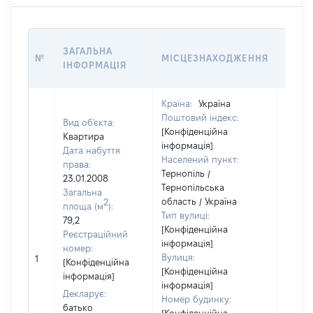
ВАРТ
ЗАГАЛЬНА
№
МІСЦЕЗНАХОДЖЕННЯ
НА Д
ІНФОРМАЦІЯ
НАБУ
Країна:
Україна
Поштовий індекс:
Вид об'єкта:
[Конфіденційна
Квартира
інформація]
Дата набуття
Населений пункт:
права:
Тернопіль /
23.01.2008
Тернопільська
Загальна
область / Україна
2
площа (м
):
Тип вулиці:
79,2
[Конфіденційна
Реєстраційний
інформація]
номер:
Вулиця:
1
10891
[Конфіденційна
[Конфіденційна
інформація]
інформація]
Декларує:
Номер будинку:
батько