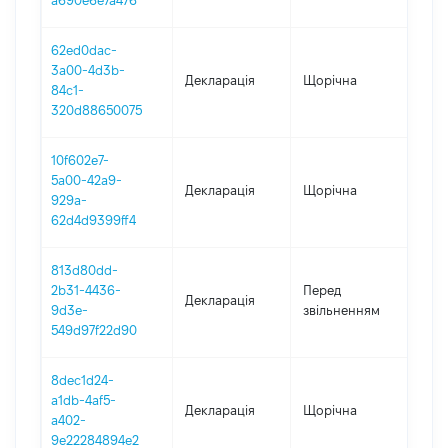
a690e6e7a476
62ed0dac-
3a00-4d3b-
Декларація
Щорічна
202
84c1-
320d88650075
10f602e7-
5a00-42a9-
Декларація
Щорічна
201
929a-
62d4d9399ff4
813d80dd-
01.0
2b31-4436-
Перед
Декларація
-
9d3e-
звільненням
04.1
549d97f22d90
8dec1d24-
a1db-4af5-
Декларація
Щорічна
201
a402-
9e22284894e2