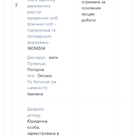
отримана за
2
15678
державному
основним
реєстрі
місцем
юридичних осіб,
роботи
фізичних осіб –
підприємців та
громадських
формувань:
14034304
Декларує:
мати
Прізвище:
Погоріла
Ім'я:
Оксана
По батькові (за
наявності):
Іванівна
Джерело
доходу:
Юридична
особа,
зареєстрована в