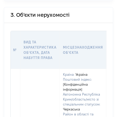
3. Об'єкти нерухомості
ВАР
ВИД ТА
ДАТ
ХАРАКТЕРИСТИКА
МІСЦЕЗНАХОДЖЕННЯ
ПРА
№
ОБʼЄКТА, ДАТА
ОБʼЄКТА
ОС
НАБУТТЯ ПРАВА
ГР
ОЦІ
Країна:
Україна
Поштовий індекс:
[Конфіденційна
інформація]
Автономна Республіка
Крим/область/місто зі
спеціальним статусом:
Черкаська
Район в області та