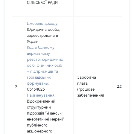
СІЛЬСЬКОЇ РАДИ
Джерело доходу:
Юридична особа,
зареєстрована в
Україні
Код в Єдиному
державному
реєстрі юридичних
осіб, фізичних осіб
– підприємців та
громадських
Заробітна
формувань:
плата
232964
2
05434625
(грошове
Найменування:
забезпечення)
Відокремлений
структурний
підрозділ "Уманські
енергетичні мережі"
публічного
акціонерного