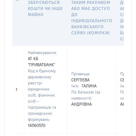
ЗБЕРІГАЮТЬСЯ
ТАКИМ РАХУНКОМ
ДЕКЛА
КОШТИ ЧИ ІНШЕ
АБО МАЄ ДОСТУП
АБО ЧЛ
МАЙНО
ДО
СІМ’Ї 
ІНДИВІДУАЛЬНОГО
ДОГОВ
БАНКІВСЬКОГО
ІНДИВ
СЕЙФУ (КОМІРКИ)
БАНКІ
СЕЙФУ 
Найменування:
АТ КБ
"ПРИВАТБАНК"
Код в Єдиному
Прізвище:
Прізвищ
державному
СЕРГЕЄВА
СЕРГЕЄ
реєстрі
Ім'я:
ГАЛИНА
Ім'я:
ГА
юридичних
1
По батькові (за
По батьк
осіб, фізичних
наявності):
наявност
осіб –
АНДРІЇВНА
АНДРІЇ
підприємців та
громадських
формувань:
14360570