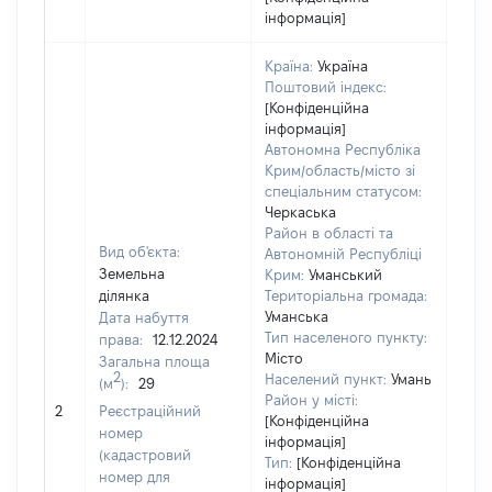
інформація]
Країна:
Україна
Поштовий індекс:
[Конфіденційна
інформація]
Автономна Республіка
Крим/область/місто зі
спеціальним статусом:
Черкаська
Район в області та
Вид об'єкта:
Автономній Республіці
Земельна
Крим:
Уманський
ділянка
Територіальна громада:
Уманська
Дата набуття
Тип населеного пункту:
права:
12.12.2024
Місто
Загальна площа
2
Населений пункт:
Умань
(м
):
29
[Не
Район у місті:
2
Реєстраційний
заст
[Конфіденційна
номер
інформація]
(кадастровий
Тип:
[Конфіденційна
номер для
інформація]