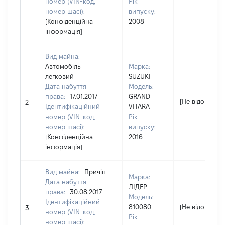
номер (VIN-код,
Рік
номер шасі):
випуску:
[Конфіденційна
2008
інформація]
Вид майна:
Автомобіль
Марка:
легковий
SUZUKI
Дата набуття
Модель:
права:
17.01.2017
GRAND
[Не відомо]
2
Ідентифікаційний
VITARA
номер (VIN-код,
Рік
номер шасі):
випуску:
[Конфіденційна
2016
інформація]
Вид майна:
Причіп
Марка:
Дата набуття
ЛІДЕР
права:
30.08.2017
Модель:
Ідентифікаційний
810080
[Не відомо]
3
номер (VIN-код,
Рік
номер шасі):