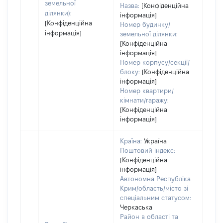
земельної
Назва:
[Конфіденційна
ділянки):
інформація]
[Конфіденційна
Номер будинку/
інформація]
земельної ділянки:
[Конфіденційна
інформація]
Номер корпусу/секції/
блоку:
[Конфіденційна
інформація]
Номер квартири/
кімнати/гаражу:
[Конфіденційна
інформація]
Країна:
Україна
Поштовий індекс:
[Конфіденційна
інформація]
Автономна Республіка
Крим/область/місто зі
спеціальним статусом:
Черкаська
Район в області та