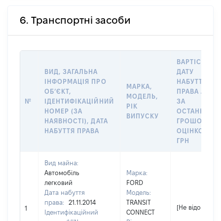
6. Транспортні засоби
ВАРТІСТЬ Н
ВИД, ЗАГАЛЬНА
ДАТУ
ІНФОРМАЦІЯ ПРО
НАБУТТЯ
МАРКА,
ОБʼЄКТ,
ПРАВА АБО
МОДЕЛЬ,
№
ІДЕНТИФІКАЦІЙНИЙ
ЗА
РІК
НОМЕР (ЗА
ОСТАННЬО
ВИПУСКУ
НАЯВНОСТІ), ДАТА
ГРОШОВОЮ
НАБУТТЯ ПРАВА
ОЦІНКОЮ,
ГРН
Вид майна:
Автомобіль
Марка:
легковий
FORD
Дата набуття
Модель:
права:
21.11.2014
TRANSIT
[Не відомо]
1
Ідентифікаційний
CONNECT