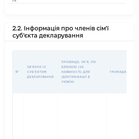
Ні
2.2. Інформація про членів сім'ї
суб'єкта декларування
ПРІЗВИЩЕ, ІМʼЯ, ПО
ЗВʼЯЗОК ІЗ
БАТЬКОВІ (ЗА
№
СУБʼЄКТОМ
НАЯВНОСТІ) ДЛЯ
ГРОМАДЯНСТВО
ДЕКЛАРУВАННЯ
ІДЕНТИФІКАЦІЇ В
УКРАЇНІ