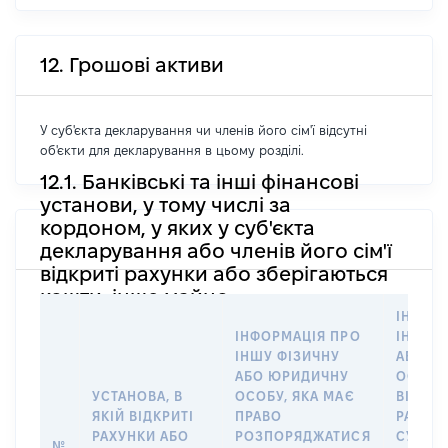
12. Грошові активи
У суб'єкта декларування чи членів його сім'ї відсутні
об'єкти для декларування в цьому розділі.
12.1. Банківські та інші фінансові
установи, у тому числі за
кордоном, у яких у суб'єкта
декларування або членів його сім'ї
відкриті рахунки або зберігаються
кошти, інше майно
ІНФОР
ІНФОРМАЦІЯ ПРО
ІНШУ 
ІНШУ ФІЗИЧНУ
АБО Ю
АБО ЮРИДИЧНУ
ОСОБУ,
УСТАНОВА, В
ОСОБУ, ЯКА МАЄ
ВІДКР
ЯКІЙ ВІДКРИТІ
ПРАВО
РАХУНО
РАХУНКИ АБО
РОЗПОРЯДЖАТИСЯ
СУБ’ЄК
№