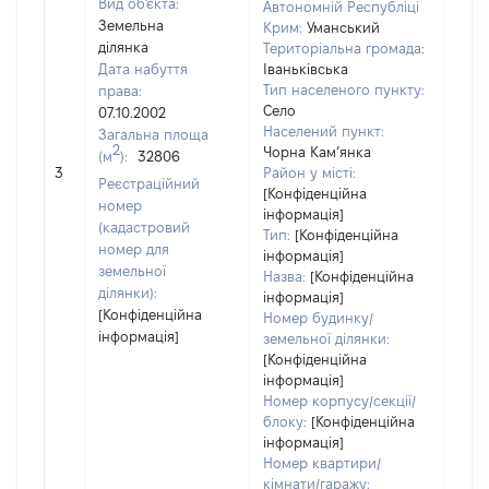
Вид об'єкта:
Автономній Республіці
Земельна
Крим:
Уманський
ділянка
Територіальна громада:
Дата набуття
Іваньківська
Тип населеного пункту:
права:
Село
07.10.2002
Населений пункт:
Загальна площа
2
Чорна Кам’янка
(м
):
32806
[Не
3
Район у місті:
заст
Реєстраційний
[Конфіденційна
номер
інформація]
(кадастровий
Тип:
[Конфіденційна
номер для
інформація]
земельної
Назва:
[Конфіденційна
ділянки):
інформація]
[Конфіденційна
Номер будинку/
інформація]
земельної ділянки:
[Конфіденційна
інформація]
Номер корпусу/секції/
блоку:
[Конфіденційна
інформація]
Номер квартири/
кімнати/гаражу: