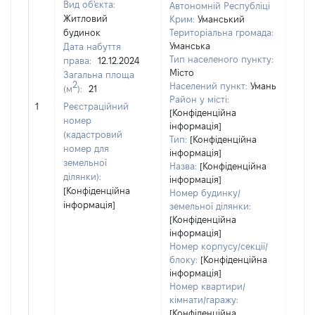
Вид об'єкта:
Автономній Республіці
Житловий
Крим:
Уманський
будинок
Територіальна громада:
Уманська
Дата набуття
Тип населеного пункту:
права:
12.12.2024
Місто
Загальна площа
2
Населений пункт:
Умань
(м
):
21
[Не
Район у місті:
1
Реєстраційний
заст
[Конфіденційна
номер
інформація]
(кадастровий
Тип:
[Конфіденційна
номер для
інформація]
земельної
Назва:
[Конфіденційна
ділянки):
інформація]
[Конфіденційна
Номер будинку/
інформація]
земельної ділянки:
[Конфіденційна
інформація]
Номер корпусу/секції/
блоку:
[Конфіденційна
інформація]
Номер квартири/
кімнати/гаражу:
[Конфіденційна