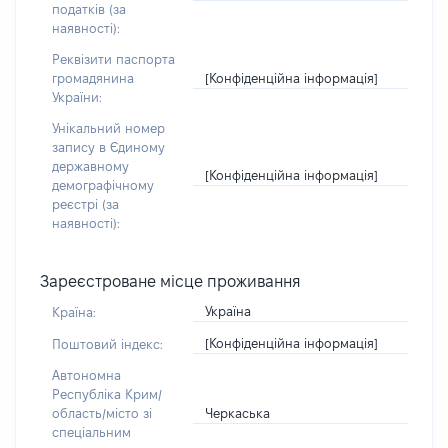
податків (за
наявності):
Реквізити паспорта
[Конфіденційна інформація]
громадянина
України:
Унікальний номер
запису в Єдиному
державному
[Конфіденційна інформація]
демографічному
реєстрі (за
наявності):
Зареєстроване місце проживання
Україна
Країна:
[Конфіденційна інформація]
Поштовий індекс:
Автономна
Республіка Крим/
Черкаська
область/місто зі
спеціальним