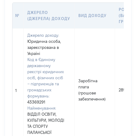
РОЗМІР
ДЖЕРЕЛО
№
ВИД ДОХОДУ
(ВАРТІС
(ДЖЕРЕЛА) ДОХОДУ
ГРН
Джерело доходу:
Юридична особа,
зареєстрована в
Україні
Код в Єдиному
державному
реєстрі юридичних
осіб, фізичних осіб
Заробітна
– підприємців та
плата
громадських
289946
1
(грошове
формувань:
забезпечення)
43369291
Найменування:
ВІДДІЛ ОСВІТИ,
КУЛЬТУРИ, МОЛОДІ
ТА СПОРТУ
ПАЛАНСЬКОЇ