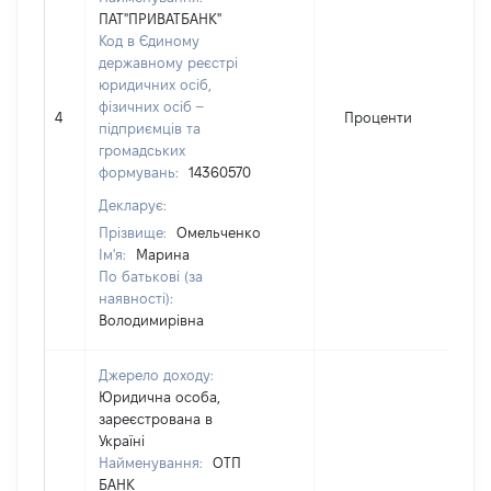
ПАТ"ПРИВАТБАНК"
Код в Єдиному
державному реєстрі
юридичних осіб,
фізичних осіб –
4
Проценти
7
підприємців та
громадських
формувань:
14360570
Декларує:
Прізвище:
Омельченко
Ім'я:
Марина
По батькові (за
наявності):
Володимирівна
Джерело доходу:
Юридична особа,
зареєстрована в
Україні
Найменування:
ОТП
БАНК