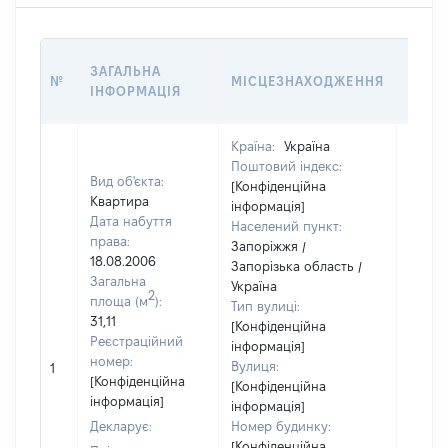
ВАРТ
ЗАГАЛЬНА
№
МІСЦЕЗНАХОДЖЕННЯ
НА Д
ІНФОРМАЦІЯ
НАБУ
Країна:
Україна
Поштовий індекс:
Вид об'єкта:
[Конфіденційна
Квартира
інформація]
Дата набуття
Населений пункт:
права:
Запоріжжя /
18.08.2006
Запорізька область /
Загальна
Україна
2
площа (м
):
Тип вулиці:
31,11
[Конфіденційна
Реєстраційний
інформація]
номер:
Вулиця:
1
11009
[Конфіденційна
[Конфіденційна
інформація]
інформація]
Декларує:
Номер будинку:
[Конфіденційна