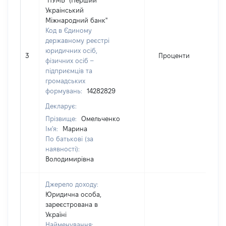
"ПУМБ" (Перший
Украінський
Міжнародний банк"
Код в Єдиному
державному реєстрі
юридичних осіб,
3
Проценти
1
фізичних осіб –
підприємців та
громадських
формувань:
14282829
Декларує:
Прізвище:
Омельченко
Ім'я:
Марина
По батькові (за
наявності):
Володимирівна
Джерело доходу:
Юридична особа,
зареєстрована в
Україні
Найменування: