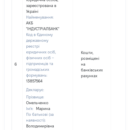
зареєстрована в
Україні
Найменування:
АКБ
"ІНДУСТРІАЛБАНК"
Код в Єдиному
державному
реєстрі
юридичних осіб,
Кошти,
фізичних осіб –
розміщені
576
підприємців та
6
на
Валют
громадських
банківських
UAH
формувань:
рахунках
13857564
Декларує:
Прізвище:
Омельченко
Ім'я:
Марина
По батькові (за
наявності):
Володимирівна