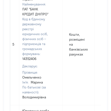
Найменування:
ПАТ "БАНК
КРЕДИТ ДНІПРО"
Код в Єдиному
державному
реєстрі
юридичних осіб,
Кошти,
фізичних осіб –
розміщені
75011
підприємців та
5
на
Валют
громадських
банківських
UAH
формувань:
рахунках
14352406
Декларує:
Прізвище:
Омельченко
Ім'я:
Марина
По батькові (за
наявності):
Володимирівна
Юридична особа,