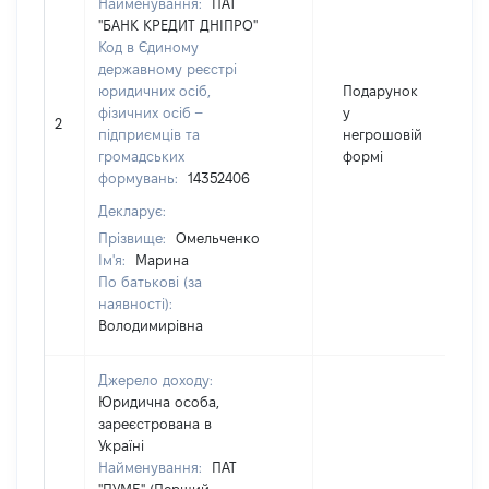
Найменування:
ПАТ
"БАНК КРЕДИТ ДНІПРО"
Код в Єдиному
державному реєстрі
юридичних осіб,
Подарунок
фізичних осіб –
у
2
підприємців та
негрошовій
громадських
формі
формувань:
14352406
Декларує:
Прізвище:
Омельченко
Ім'я:
Марина
По батькові (за
наявності):
Володимирівна
Джерело доходу:
Юридична особа,
зареєстрована в
Україні
Найменування:
ПАТ