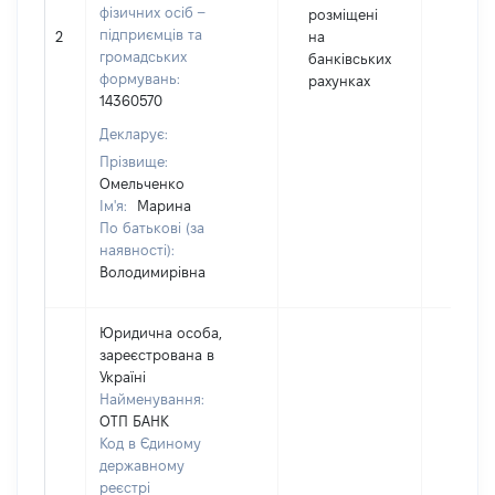
фізичних осіб –
розміщені
3003
підприємців та
2
на
Валют
громадських
банківських
UAH
формувань:
рахунках
14360570
Декларує:
Прізвище:
Омельченко
Ім'я:
Марина
По батькові (за
наявності):
Володимирівна
Юридична особа,
зареєстрована в
Україні
Найменування:
ОТП БАНК
Код в Єдиному
державному
реєстрі