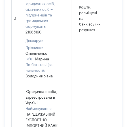
юридичних осіб,
Кошти,
фізичних осіб –
розміщені
5000
підприємців та
3
на
Валют
громадських
банківських
UAH
формувань:
рахунках
21685166
Декларує:
Прізвище:
Омельченко
Ім'я:
Марина
По батькові (за
наявності):
Володимирівна
Юридична особа,
зареєстрована в
Україні
Найменування:
ПАТ"ДЕРЖАВНИЙ
ЕКСПОРТНО-
ІМПОРТНИЙ БАНК