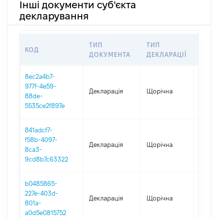
Інші документи суб'єкта
декларування
ТИП
ТИП
КОД
ПЕРІ
ДОКУМЕНТА
ДЕКЛАРАЦІЇ
8ec2a4b7-
977f-4e59-
Декларація
Щорічна
2025
88de-
5535ce2f897e
841adcf7-
f58b-4097-
Декларація
Щорічна
2024
8ca3-
9cd8b7c63322
b0485865-
227e-403d-
Декларація
Щорічна
2023
801a-
a0d5e0815752