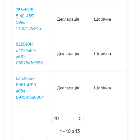
783c92f9-
5146-45f3-
Декларація
Щорічна
2019
99ed-
1f1d0422e24b
8256e0f4-
d411-4a64-
Декларація
Щорічна
2018
a661-
08928e7df658
53fc2dec-
9961-4700-
Декларація
Щорічна
2017
a08e-
b945913e6804
1 - 10 з 13