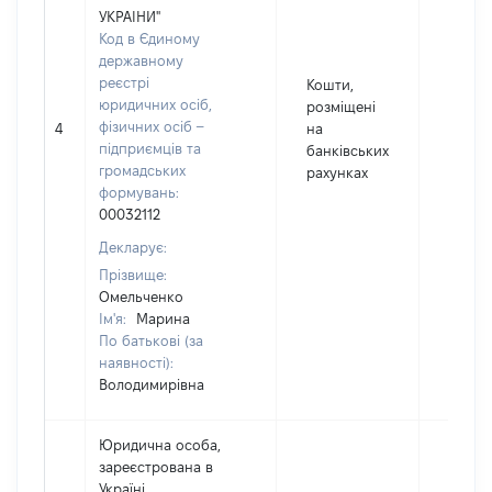
УКРАІНИ"
Код в Єдиному
державному
реєстрі
Кошти,
юридичних осіб,
розміщені
45003
фізичних осіб –
4
на
Валют
підприємців та
банківських
UAH
громадських
рахунках
формувань:
00032112
Декларує:
Прізвище:
Омельченко
Ім'я:
Марина
По батькові (за
наявності):
Володимирівна
Юридична особа,
зареєстрована в
Україні