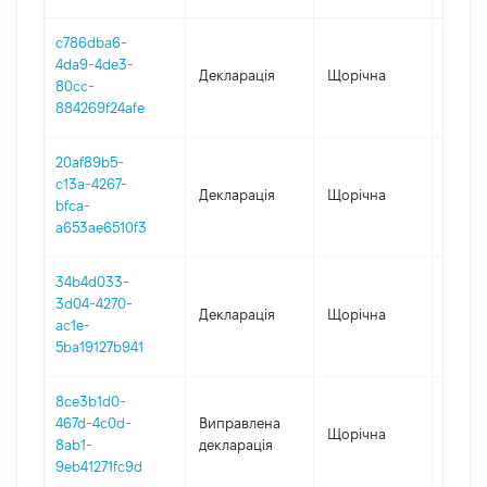
c786dba6-
4da9-4de3-
Декларація
Щорічна
2022
80cc-
884269f24afe
20af89b5-
c13a-4267-
Декларація
Щорічна
2021
bfca-
a653ae6510f3
34b4d033-
3d04-4270-
Декларація
Щорічна
2020
ac1e-
5ba19127b941
8ce3b1d0-
467d-4c0d-
Виправлена
Щорічна
2019
8ab1-
декларація
9eb41271fc9d