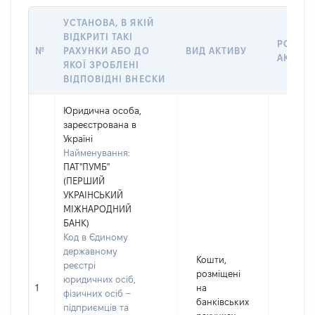
УСТАНОВА, В ЯКІЙ
ВІДКРИТІ ТАКІ
РОЗМІ
№
РАХУНКИ АБО ДО
ВИД АКТИВУ
АКТИВ
ЯКОЇ ЗРОБЛЕНІ
ВІДПОВІДНІ ВНЕСКИ
Юридична особа,
зареєстрована в
Україні
Найменування:
ПАТ"ПУМБ"
(ПЕРШИЙ
УКРАІНСЬКИЙ
МІЖНАРОДНИЙ
БАНК)
Код в Єдиному
державному
Кошти,
реєстрі
розміщені
35
юридичних осіб,
1
на
Валют
фізичних осіб –
банківських
UAH
підприємців та