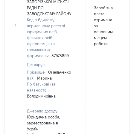
ЗАПОРІЗЬКОІ МІСЬКОІ
РАДИ ПО
Заробітна
ЗАВОДСЬКОМУ РАЙОНУ
плата
Код в Єдиному
отримана
1
державному реєстрі
за
юридичних осіб,
основним
фізичних осіб –
місцем
підприємців та
роботи
громадських
формувань:
37573859
Декларує:
Прізвище:
Омельченко
Ім'я:
Марина
По батькові (за
наявності):
Володимирівна
Джерело доходу:
Юридична особа,
зареєстрована в
Україні