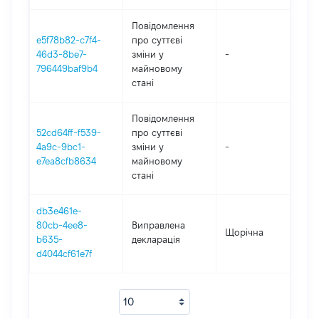
Повідомлення
e5f78b82-c7f4-
про суттєві
46d3-8be7-
зміни y
-
2
796449baf9b4
майновому
стані
Повідомлення
52cd64ff-f539-
про суттєві
4a9c-9bc1-
зміни y
-
2
e7ea8cfb8634
майновому
стані
db3e461e-
80cb-4ee8-
Виправлена
Щорічна
2
b635-
декларація
d4044cf61e7f