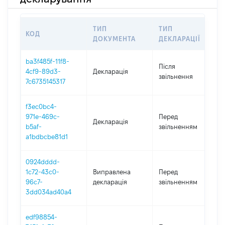
ТИП
ТИП
КОД
П
ДОКУМЕНТА
ДЕКЛАРАЦІЇ
ba3f485f-11f8-
Після
4cf9-89d3-
Декларація
2
звільнення
7c6735145317
f3ec0bc4-
3
971e-469c-
Перед
Декларація
-
b5af-
звільненням
2
a1bdbcbe81d1
0924dddd-
01
1c72-43c0-
Виправлена
Перед
-
96c7-
декларація
звільненням
2
3dd034ad40a4
edf98854-
01