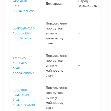
745f-4e70-
Перед
Декларація
-
8a1a-
звільненням
2
0681403a6c55
Повідомлення
564f18e6-4517-
про суттєві
4bbb-bd87-
зміни y
-
2
f86fc2cfef9a
майновому
стані
Повідомлення
47d52327-
про суттєві
3697-4c59-
зміни y
-
2
a849-
майновому
dbeb41cd5d23
стані
Повідомлення
880d1166-
про суттєві
d2eb-45d9-
зміни y
-
2
a9eb-
майновому
39767958eb98
стані