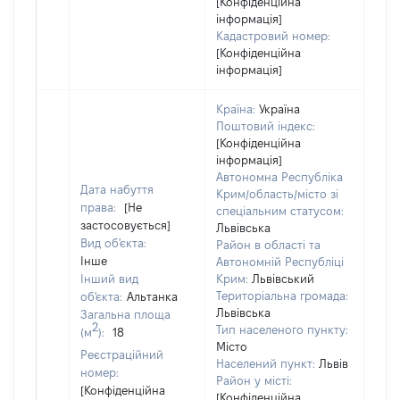
[Конфіденційна
інформація]
Кадастровий номер:
[Конфіденційна
інформація]
Країна:
Україна
Поштовий індекс:
[Конфіденційна
інформація]
Автономна Республіка
Дата набуття
Крим/область/місто зі
права:
[Не
спеціальним статусом:
застосовується]
Львівська
Вид об'єкта:
Район в області та
Інше
Автономній Республіці
Інший вид
Крим:
Львівський
Територіальна громада:
об'єкта:
Альтанка
Львівська
Загальна площа
2
Тип населеного пункту:
(м
):
18
Об'є
Місто
Реєстраційний
повн
Населений пункт:
Львів
номер:
час
Район у місті:
[Конфіденційна
поб
[Конфіденційна