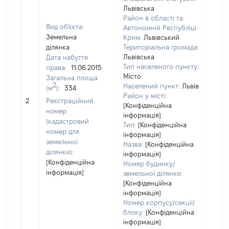
Львівська
Район в області та
Вид об'єкта:
Автономній Республіці
Земельна
Крим:
Львівський
ділянка
Територіальна громада:
Львівська
Дата набуття
Тип населеного пункту:
права:
11.06.2015
Місто
Загальна площа
2
Населений пункт:
Львів
(м
):
334
Район у місті:
[Не 
2
Реєстраційний
[Конфіденційна
номер
інформація]
(кадастровий
Тип:
[Конфіденційна
номер для
інформація]
земельної
Назва:
[Конфіденційна
ділянки):
інформація]
[Конфіденційна
Номер будинку/
інформація]
земельної ділянки:
[Конфіденційна
інформація]
Номер корпусу/секції/
блоку:
[Конфіденційна
інформація]