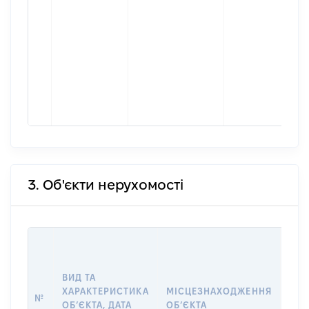
3. Об'єкти нерухомості
ВАР
ДАТ
НАБ
ВИД ТА
ПРА
ХАРАКТЕРИСТИКА
МІСЦЕЗНАХОДЖЕННЯ
№
ЗА
ОБʼЄКТА, ДАТА
ОБʼЄКТА