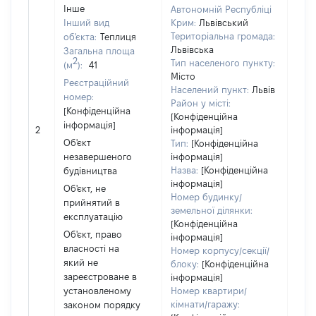
Інше
Автономній Республіці
Інший вид
Крим:
Львівський
Територіальна громада:
об'єкта:
Теплиця
Львівська
Загальна площа
2
Тип населеного пункту:
(м
):
41
Об'є
Місто
Реєстраційний
повн
Населений пункт:
Львів
номер:
час
Район у місті:
[Конфіденційна
поб
[Конфіденційна
інформація]
мате
2
інформація]
за 
Об'єкт
Тип:
[Конфіденційна
суб'
незавершеного
інформація]
дек
Назва:
[Конфіденційна
будівництва
або 
інформація]
Об'єкт, не
його 
Номер будинку/
прийнятий в
земельної ділянки:
експлуатацію
[Конфіденційна
Об'єкт, право
інформація]
власності на
Номер корпусу/секції/
який не
блоку:
[Конфіденційна
зареєстроване в
інформація]
установленому
Номер квартири/
кімнати/гаражу:
законом порядку