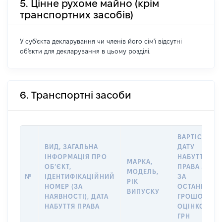
5. Цінне рухоме майно (крім
транспортних засобів)
У суб'єкта декларування чи членів його сім'ї відсутні
об'єкти для декларування в цьому розділі.
6. Транспортні засоби
ВАРТІСТЬ Н
ВИД, ЗАГАЛЬНА
ДАТУ
ІНФОРМАЦІЯ ПРО
НАБУТТЯ
МАРКА,
ОБʼЄКТ,
ПРАВА АБО
МОДЕЛЬ,
№
ІДЕНТИФІКАЦІЙНИЙ
ЗА
РІК
НОМЕР (ЗА
ОСТАННЬО
ВИПУСКУ
НАЯВНОСТІ), ДАТА
ГРОШОВОЮ
НАБУТТЯ ПРАВА
ОЦІНКОЮ,
ГРН