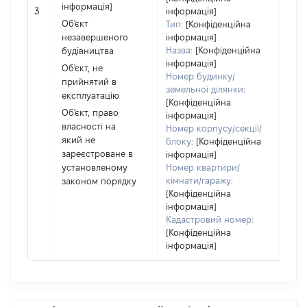
інформація]
мате
3
інформація]
за 
Об'єкт
Тип:
[Конфіденційна
суб'
незавершеного
інформація]
дек
Назва:
[Конфіденційна
будівництва
або 
інформація]
Об'єкт, не
його 
Номер будинку/
прийнятий в
земельної ділянки:
експлуатацію
[Конфіденційна
Об'єкт, право
інформація]
власності на
Номер корпусу/секції/
який не
блоку:
[Конфіденційна
зареєстроване в
інформація]
установленому
Номер квартири/
кімнати/гаражу:
законом порядку
[Конфіденційна
інформація]
Кадастровий номер:
[Конфіденційна
інформація]