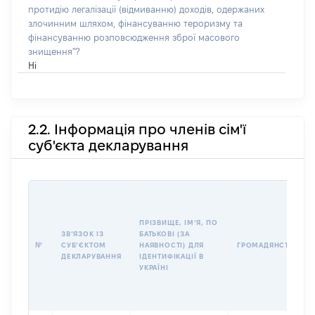
протидію легалізації (відмиванню) доходів, одержаних
злочинним шляхом, фінансуванню тероризму та
фінансуванню розповсюдження зброї масового
знищення"?
Ні
2.2. Інформація про членів сім'ї
суб'єкта декларування
ПРІЗВИЩЕ, ІМʼЯ, ПО
ЗВʼЯЗОК ІЗ
БАТЬКОВІ (ЗА
№
СУБʼЄКТОМ
НАЯВНОСТІ) ДЛЯ
ГРОМАДЯНСТВО
ДЕКЛАРУВАННЯ
ІДЕНТИФІКАЦІЇ В
УКРАЇНІ