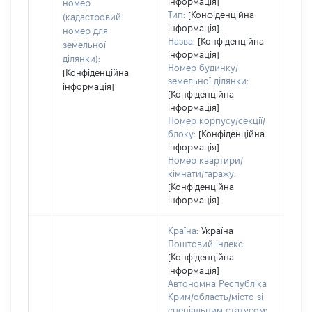
інформація]
номер
Тип:
[Конфіденційна
(кадастровий
інформація]
номер для
Назва:
[Конфіденційна
земельної
інформація]
ділянки):
Номер будинку/
[Конфіденційна
земельної ділянки:
інформація]
[Конфіденційна
інформація]
Номер корпусу/секції/
блоку:
[Конфіденційна
інформація]
Номер квартири/
кімнати/гаражу:
[Конфіденційна
інформація]
Країна:
Україна
Поштовий індекс:
[Конфіденційна
інформація]
Автономна Республіка
Крим/область/місто зі
спеціальним статусом: