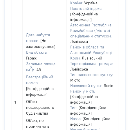
Країна:
Україна
Поштовий індекс:
[Конфіденційна
інформація]
Автономна Республіка
Крим/область/місто зі
Дата набуття
спеціальним статусом:
права:
[Не
Львівська
застосовується]
Район в області та
Вид об'єкта:
Автономній Республіці
Гараж
Крим:
Львівський
Територіальна громада:
Загальна площа
2
Львівська
(м
):
45
Тип населеного пункту:
Реєстраційний
Об'є
Місто
номер:
повн
Населений пункт:
Львів
[Конфіденційна
час
Район у місті:
інформація]
поб
[Конфіденційна
мате
Об'єкт
1
інформація]
за 
незавершеного
Тип:
[Конфіденційна
суб'
будівництва
інформація]
дек
Назва:
[Конфіденційна
Об'єкт, не
або 
інформація]
прийнятий в
його 
Номер будинку/