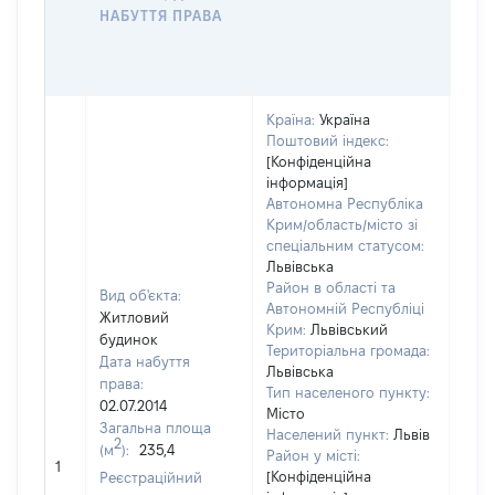
ОС
НАБУТТЯ ПРАВА
ГР
ОЦІ
ГРН
Країна:
Україна
Поштовий індекс:
[Конфіденційна
інформація]
Автономна Республіка
Крим/область/місто зі
спеціальним статусом:
Львівська
Район в області та
Вид об'єкта:
Автономній Республіці
Житловий
Крим:
Львівський
будинок
Територіальна громада:
Дата набуття
Львівська
права:
Тип населеного пункту:
02.07.2014
Місто
Загальна площа
Населений пункт:
Львів
2
(м
):
235,4
Район у місті:
[Не 
1
[Конфіденційна
Реєстраційний