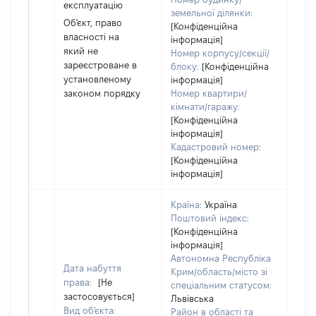
експлуатацію
земельної ділянки:
Об'єкт, право
[Конфіденційна
власності на
інформація]
який не
Номер корпусу/секції/
зареєстроване в
блоку:
[Конфіденційна
установленому
інформація]
законом порядку
Номер квартири/
кімнати/гаражу:
[Конфіденційна
інформація]
Кадастровий номер:
[Конфіденційна
інформація]
Країна:
Україна
Поштовий індекс:
[Конфіденційна
інформація]
Автономна Республіка
Дата набуття
Крим/область/місто зі
права:
[Не
спеціальним статусом:
застосовується]
Львівська
Вид об'єкта:
Район в області та