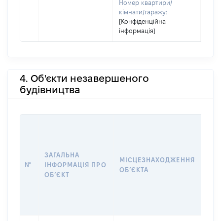
Номер квартири/
кімнати/гаражу:
[Конфіденційна
інформація]
4. Об'єкти незавершеного
будівництва
ЗАГАЛЬНА
ПІД
МІСЦЕЗНАХОДЖЕННЯ
№
ІНФОРМАЦІЯ ПРО
ДЕК
ОБʼЄКТА
ОБʼЄКТ
ОБʼ