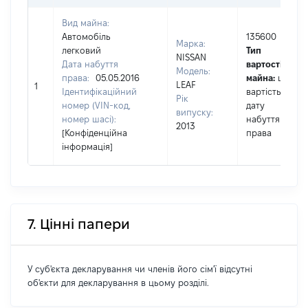
Вид майна:
Автомобіль
135600
Марка:
легковий
Тип
NISSAN
Дата набуття
вартості
Модель:
права:
05.05.2016
майна:
це
LEAF
1
Ідентифікаційний
вартість на
Рік
номер (VIN-код,
дату
випуску:
номер шасі):
набуття
2013
[Конфіденційна
права
інформація]
7. Цінні папери
У суб'єкта декларування чи членів його сім'ї відсутні
об'єкти для декларування в цьому розділі.