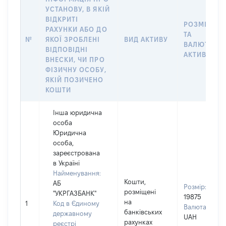
УСТАНОВУ, В ЯКІЙ
ВІДКРИТІ
РОЗМІР
РАХУНКИ АБО ДО
ТА
№
ЯКОЇ ЗРОБЛЕНІ
ВИД АКТИВУ
ВАЛЮТА
ВІДПОВІДНІ
АКТИВУ
ВНЕСКИ, ЧИ ПРО
ФІЗИЧНУ ОСОБУ,
ЯКІЙ ПОЗИЧЕНО
КОШТИ
Інша юридична
особа
Юридична
особа,
зареєстрована
в Україні
Найменування:
Кошти,
АБ
Розмір:
розміщені
"УКРГАЗБАНК"
19875
на
1
Код в Єдиному
Валюта:
банківських
державному
UAH
рахунках
реєстрі