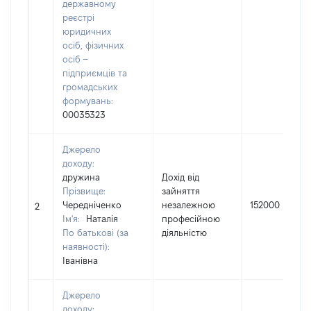
державному
реєстрі
юридичних
осіб, фізичних
осіб –
підприємців та
громадських
формувань:
00035323
Джерело
доходу:
дружина
Дохід від
Прізвище:
зайняття
Чередніченко
незалежною
152000
2
Ім'я:
Наталія
професійною
По батькові (за
діяльністю
наявності):
Іванівна
Джерело
доходу: