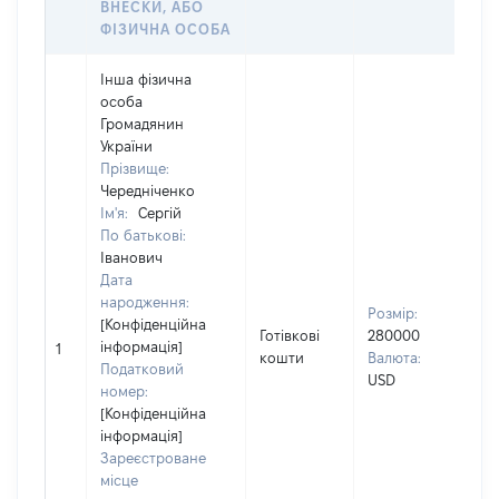
ВНЕСКИ, АБО
ФІЗИЧНА ОСОБА
Інша фізична
особа
Громадянин
України
Прізвище:
Чередніченко
Ім'я:
Сергій
По батькові:
Іванович
Дата
Вла
народження:
Прі
Розмір:
[Конфіденційна
ЧЕ
Готівкові
280000
інформація]
Ім'
1
кошти
Валюта:
Податковий
По 
USD
номер:
(за
[Конфіденційна
ІВ
інформація]
Зареєстроване
місце