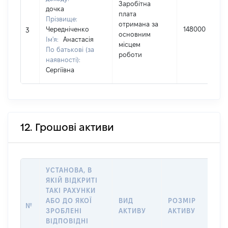
Заробітна
дочка
плата
Прізвище:
отримана за
Чередніченко
148000
3
основним
Ім'я:
Анастасія
місцем
По батькові (за
роботи
наявності):
Сергіївна
12. Грошові активи
УСТАНОВА, В
ЯКІЙ ВІДКРИТІ
ТАКІ РАХУНКИ
ІН
АБО ДО ЯКОЇ
ВИД
РОЗМІР
№
ЩО
ЗРОБЛЕНІ
АКТИВУ
АКТИВУ
НА
ВІДПОВІДНІ