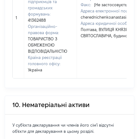
підприємців та
Факс:
[Не застосовується]
громадських
Адреса електронної пошти (e-
формувань:
cherednichenkoanastasia3777
1
41362488
Адреса юридичної особи:
мі
Організаційно-
Полтава, ВУЛИЦЯ КНЯЗЯ ІГОР
правова форма:
СВЯТОСЛАВИЧА, будинок 9
ТОВАРИСТВО З
ОБМЕЖЕНОЮ
ВІДПОВІДАЛЬНІСТЮ
Країна реєстрації
головного офісу:
Україна
10. Нематеріальні активи
У суб'єкта декларування чи членів його сім'ї відсутні
об'єкти для декларування в цьому розділі.