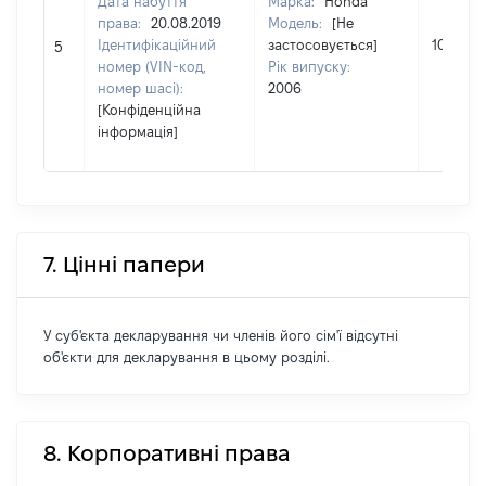
Дата набуття
Марка:
Honda
права:
20.08.2019
Модель:
[Не
Ідентифікаційний
застосовується]
100000
5
номер (VIN-код,
Рік випуску:
номер шасі):
2006
[Конфіденційна
інформація]
7. Цінні папери
У суб'єкта декларування чи членів його сім'ї відсутні
об'єкти для декларування в цьому розділі.
8. Корпоративні права