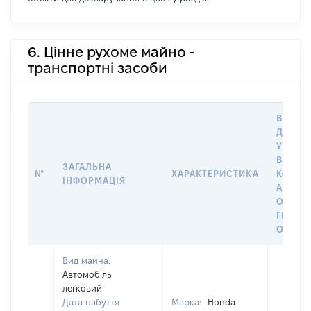
6. Цінне рухоме майно -
транспортні засоби
ВАРТІС
ДАТУ 
У ВЛАС
ВОЛОД
ЗАГАЛЬНА
№
ХАРАКТЕРИСТИКА
КОРИС
ІНФОРМАЦІЯ
АБО З
ОСТА
ГРОШ
ОЦІНК
Вид майна:
Автомобіль
легковий
Дата набуття
Марка:
Honda