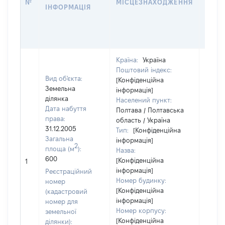
№
МІСЦЕЗНАХОДЖЕННЯ
ІНФОРМАЦІЯ
ЗА
ОСТ
ГРО
ОЦІ
Країна:
Україна
Поштовий індекс:
Вид об'єкта:
[Конфіденційна
Земельна
інформація]
ділянка
Населений пункт:
Дата набуття
Полтава / Полтавська
права:
область / Україна
31.12.2005
Тип:
[Конфіденційна
Загальна
інформація]
2
площа (м
):
Назва:
600
[Конфіденційна
[Не ві
1
інформація]
Реєстраційний
Номер будинку:
номер
[Конфіденційна
(кадастровий
інформація]
номер для
Номер корпусу:
земельної
[Конфіденційна
ділянки):