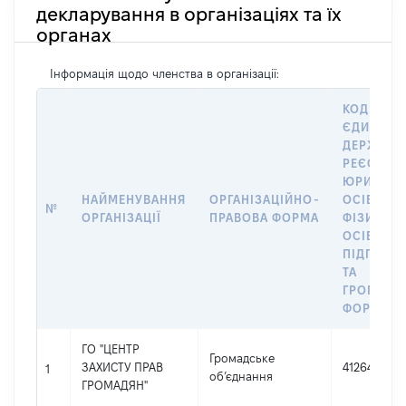
декларування в організаціях та їх
органах
Інформація щодо членства в організації:
КОД В
ЄДИНОМ
ДЕРЖАВН
РЕЄСТРІ
ЮРИДИЧ
НАЙМЕНУВАННЯ
ОРГАНІЗАЦІЙНО-
ОСІБ,
№
ОРГАНІЗАЦІЇ
ПРАВОВА ФОРМА
ФІЗИЧНИ
ОСІБ –
ПІДПРИЄ
ТА
ГРОМАДС
ФОРМУВА
ГО "ЦЕНТР
Громадське
ЗАХИСТУ ПРАВ
41264876
1
об’єднання
ГРОМАДЯН"