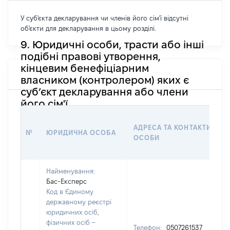
У суб'єкта декларування чи членів його сім'ї відсутні
об'єкти для декларування в цьому розділі.
9. Юридичні особи, трасти або інші
подібні правові утворення,
кінцевим бенефіціарним
власником (контролером) яких є
суб’єкт декларування або члени
його сім'ї
АДРЕСА ТА КОНТАКТИ ЮР
№
ЮРИДИЧНА ОСОБА
ОСОБИ
Найменування:
Бас-Експерс
Код в Єдиному
державному реєстрі
юридичних осіб,
фізичних осіб –
Телефон:
0507261537