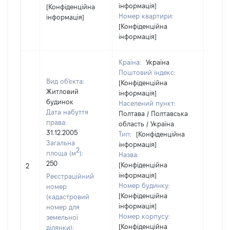
інформація]
[Конфіденційна
Номер квартири:
інформація]
[Конфіденційна
інформація]
Країна:
Україна
Поштовий індекс:
Вид об'єкта:
[Конфіденційна
Житловий
інформація]
будинок
Населений пункт:
Дата набуття
Полтава / Полтавська
права:
область / Україна
31.12.2005
Тип:
[Конфіденційна
Загальна
інформація]
2
площа (м
):
Назва:
250
[Конфіденційна
[Не ві
2
інформація]
Реєстраційний
Номер будинку:
номер
[Конфіденційна
(кадастровий
інформація]
номер для
Номер корпусу:
земельної
[Конфіденційна
ділянки):